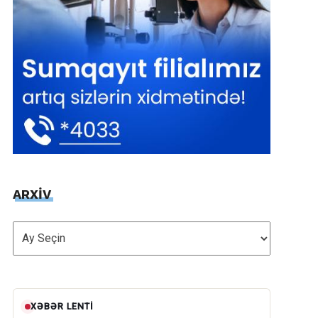
ARXİV
ARXİV
XƏBƏR LENTI