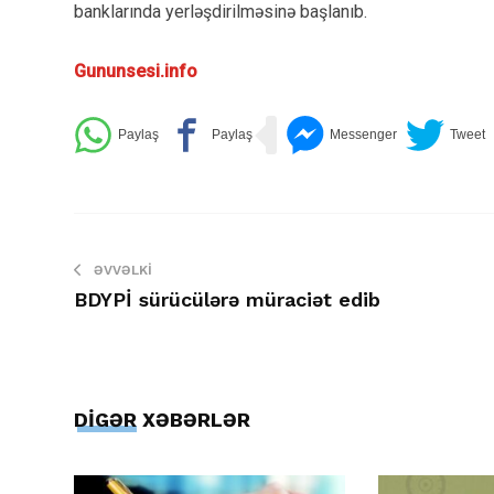
banklarında yerləşdirilməsinə başlanıb.
Gununsesi.info
ƏVVƏLKI
BDYPİ sürücülərə müraciət edib
DİGƏR XƏBƏRLƏR