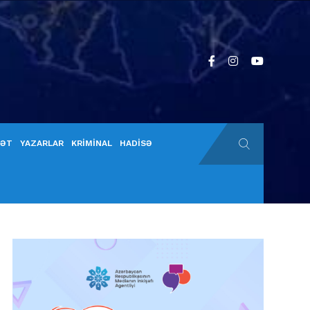
YƏT
YAZARLAR
KRİMİNAL
HADİSƏ