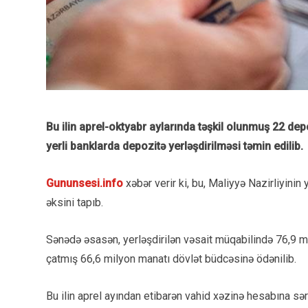
Bu ilin aprel-oktyabr aylarında təşkil olunmuş 22 de
yerli banklarda depozitə yerləşdirilməsi təmin edilib.
Gununsesi.info
xəbər verir ki, bu, Maliyyə Nazirliyinin
əksini tapıb.
Sənədə əsasən, yerləşdirilən vəsait müqabilində 76,9 mil
çatmış 66,6 milyon manatı dövlət büdcəsinə ödənilib.
Bu ilin aprel ayından etibarən vahid xəzinə hesabına sə