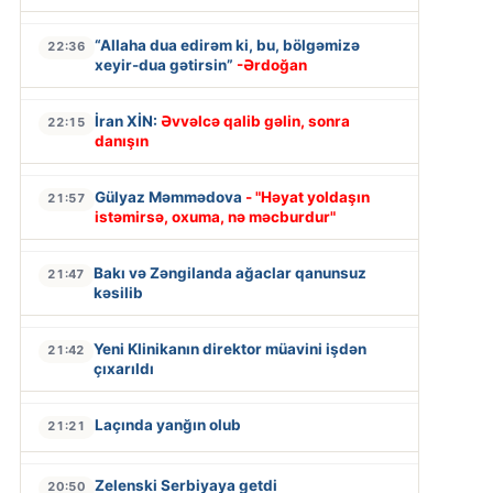
“Allaha dua edirəm ki, bu, bölgəmizə
22:36
xeyir-dua gətirsin”
-Ərdoğan
İran XİN:
Əvvəlcə qalib gəlin, sonra
22:15
danışın
Gülyaz Məmmədova
- "Həyat yoldaşın
21:57
istəmirsə, oxuma, nə məcburdur"
Bakı və Zəngilanda ağaclar qanunsuz
21:47
kəsilib
Yeni Klinikanın direktor müavini işdən
21:42
çıxarıldı
Laçında yanğın olub
21:21
Zelenski Serbiyaya getdi
20:50