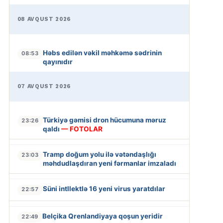
08 AVQUST 2026
Həbs edilən vəkil məhkəmə sədrinin
08:53
qayınıdır
07 AVQUST 2026
Türkiyə gəmisi dron hücumuna məruz
23:26
qaldı
— FOTOLAR
Tramp doğum yolu ilə vətəndaşlığı
23:03
məhdudlaşdıran yeni fərmanlar imzaladı
Süni intllektlə 16 yeni virus yaratdılar
22:57
Belçika Qrenlandiyaya qoşun yeridir
22:49