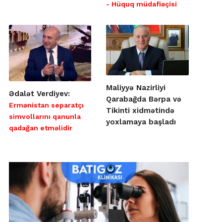
- Hüquq müdafiəçisi
Maliyyə Nazirliyi
Ədalət Verdiyev:
Qarabağda Bərpa və
Ermənistan separatçı
Tikinti xidmətində
simvollarını qanunla
yoxlamaya başladı
qadağan etməlidir