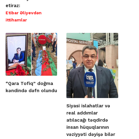
etiraz:
Etibar Əliyevdən
ittihamlar
“Qara Tofiq” doğma
kəndində dəfn olundu
Siyasi islahatlar və
real addımlar
atılacağı təqdirdə
insan hüquqlarının
vəziyyəti dəyişə bilər