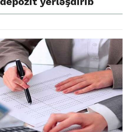
depozit yerləşdirib