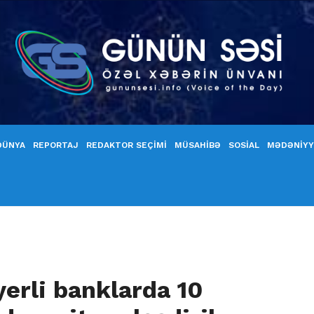
DÜNYA
REPORTAJ
REDAKTOR SEÇİMİ
MÜSAHİBƏ
SOSİAL
MƏDƏNİY
 yerli banklarda 10