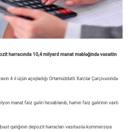
pozit hərracında 10,4 milyard manat məbləğində vəsaitin
 yaxın 4 il üçün açıqladığı Ortamüddətli Xərclər Çərçivəsində
yon manat faiz gəliri hesablanıb, həmin faiz gəlirinin vaxtı
rbəst qalığının depozit hərracları vasitəsilə kommersiya