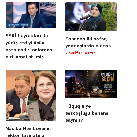
SSRİ bayraqları ilə
Səhnədə iki nəfər,
yürüş etdiyi üçün
yaddaşlarda bir səs
cəzalandırılanlardan
- Saffari yazır…
biri jurnalist imiş
Hüquq niyə
sərxoşluğu bəhanə
saymır?
Nəcibə Nəsibovanın
rektor təyinatına