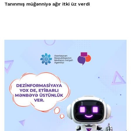
Tanınmış müğənniyə ağır itki üz verdi