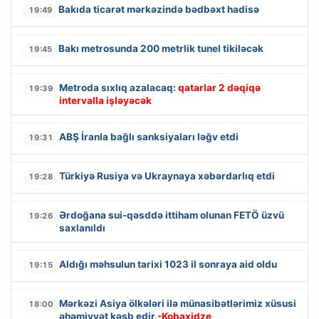
Bakıda ticarət mərkəzində bədbəxt hadisə
19:49
Bakı metrosunda 200 metrlik tunel tikiləcək
19:45
Metroda sıxlıq azalacaq:
qatarlar 2 dəqiqə
19:39
intervalla işləyəcək
ABŞ İranla bağlı sanksiyaları ləğv etdi
19:31
Türkiyə Rusiya və Ukraynaya xəbərdarlıq etdi
19:28
Ərdoğana sui-qəsddə ittiham olunan FETÖ üzvü
19:26
saxlanıldı
Aldığı məhsulun tarixi 1023 il sonraya aid oldu
19:15
Mərkəzi Asiya ölkələri ilə münasibətlərimiz xüsusi
18:00
əhəmiyyət kəsb edir
-Kobaxidze