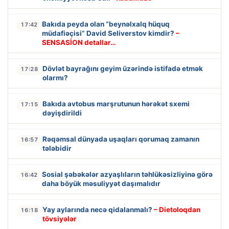
Bakıda peyda olan “beynəlxalq hüquq
17:42
müdafiəçisi” David Seliverstov kimdir?
–
SENSASİON detallar…
Dövlət bayrağını geyim üzərində istifadə etmək
17:28
olarmı?
Bakıda avtobus marşrutunun hərəkət sxemi
17:15
dəyişdirildi
Rəqəmsal dünyada uşaqları qorumaq zamanın
16:57
tələbidir
Sosial şəbəkələr azyaşlıların təhlükəsizliyinə görə
16:42
daha böyük məsuliyyət daşımalıdır
Yay aylarında necə qidalanmalı?
– Dietoloqdan
16:18
tövsiyələr