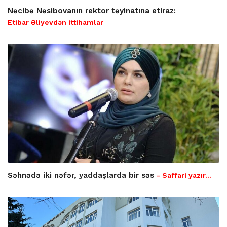
Nəcibə Nəsibovanın rektor təyinatına etiraz:
Etibar Əliyevdən ittihamlar
Səhnədə iki nəfər, yaddaşlarda bir səs
- Saffari yazır…