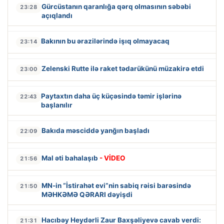
Gürcüstanın qaranlığa qərq olmasının səbəbi
23:28
açıqlandı
Bakının bu ərazilərində işıq olmayacaq
23:14
Zelenski Rutte ilə raket tədarükünü müzakirə etdi
23:00
Paytaxtın daha üç küçəsində təmir işlərinə
22:43
başlanılır
Bakıda məsciddə yanğın başladı
22:09
Mal əti bahalaşıb
- VİDEO
21:56
MN-in “İstirahət evi”nin sabiq rəisi barəsində
21:50
MƏHKƏMƏ QƏRARI dəyişdi
Hacıbəy Heydərli Zaur Baxşəliyevə cavab verdi:
21:31