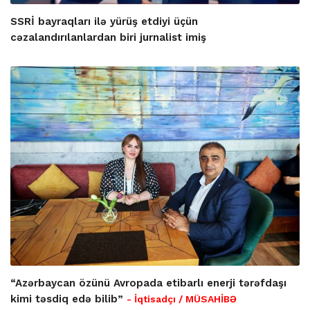
SSRİ bayraqları ilə yürüş etdiyi üçün
cəzalandırılanlardan biri jurnalist imiş
“Azərbaycan özünü Avropada etibarlı enerji tərəfdaşı
kimi təsdiq edə bilib”
- İqtisadçı / MÜSAHİBƏ