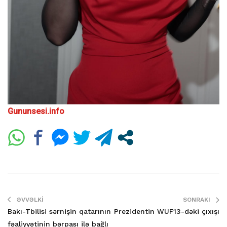
Gununsesi.info
ƏVVƏLKI
SONRAKI
Bakı-Tbilisi sərnişin qatarının
Prezidentin WUF13-dəki çıxışı
fəaliyyətinin bərpası ilə bağlı