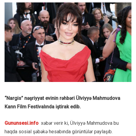
“Nargis” nəşriyyat evinin rəhbəri Ülviyyə Mahmudova
Kann Film Festivalında iştirak edib.
Gununsesi.info
xəbər verir ki, Ülviyyə Mahmudova bu
haqda sosial şəbəkə hesabında görüntülər paylaşıb.