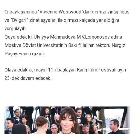
O, paylaşımında “Vivienne Westwood”dan qırmızı vintaj libas
və “Bvlgari” zinət əşyaları ilə qırmızı xalçada yer aldığını
vurğulayıb.
Qeyd edək ki, Ülviyyə Mahmudova M.V.Lomonosov adına
Moskva Dövlət Universitetinin Bakı filialının rektoru Nərgiz
Paşayevanın qızıdır.
Əlavə edək ki, mayın 11-i başlayan Kann Film Festivalı ayın
23-dək davam edəcək.