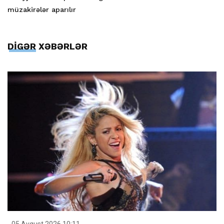
müzakirələr aparılır
DİGƏR XƏBƏRLƏR