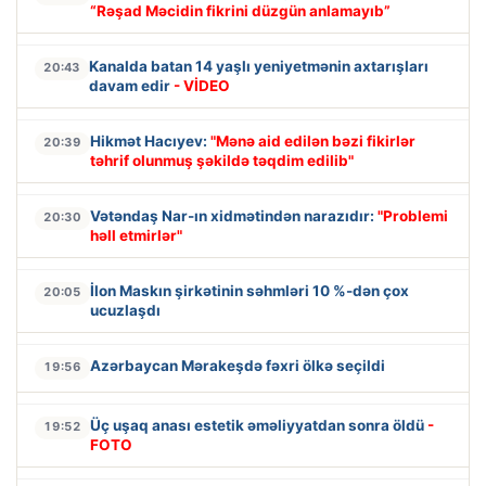
“Rəşad Məcidin fikrini düzgün anlamayıb”
Kanalda batan 14 yaşlı yeniyetmənin axtarışları
20:43
davam edir
- VİDEO
Hikmət Hacıyev:
"Mənə aid edilən bəzi fikirlər
20:39
təhrif olunmuş şəkildə təqdim edilib"
Vətəndaş Nar-ın xidmətindən narazıdır:
"Problemi
20:30
həll etmirlər"
İlon Maskın şirkətinin səhmləri 10 %-dən çox
20:05
ucuzlaşdı
Azərbaycan Mərakeşdə fəxri ölkə seçildi
19:56
Üç uşaq anası estetik əməliyyatdan sonra öldü
-
19:52
FOTO