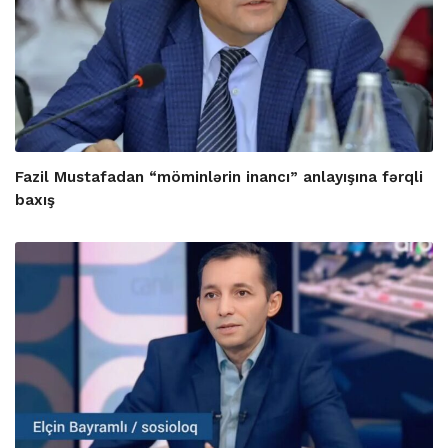
Fazil Mustafadan “möminlərin inancı” anlayışına fərqli
baxış