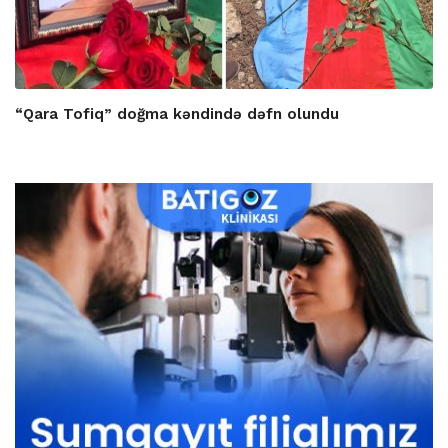
“Qara Tofiq” doğma kəndində dəfn olundu