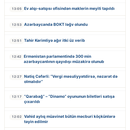
Ev alqı-satqısı ofisindən maklerin meyiti tapıldı
13:05
Azərbaycanda BOKT ləğv olundu
12:53
Tahir Kərimliyə ağır itki üz verib
12:51
Ermənistan parlamentində 300 min
12:42
azərbaycanlının qayıdışı müzakirə olunub
Natiq Cəfərli: “Vergi məsuliyyətdirsə, nəzarət də
12:27
olmalıdır”
“Qarabağ” – “Dinamo” oyununun biletləri satışa
12:17
çıxarıldı
Vahid aylıq müavinət bütün məcburi köçkünlərə
12:02
təyin edilmir