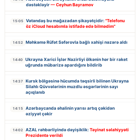
dəstəkləyir
— Ceyhun Bayramov
Vətəndaş bu mağazadan şikayətçidir:
"Telefonu
15:05
öz iCloud hesabımla istifadə edə bilmədim"
Məhkəmə Rüfət Səfərovla bağlı xahişi nəzərə aldı
14:52
Ukrayna Xarici İşlər Nazirliyi ölkənin hər bir raket
14:40
uğrunda mübarizə apardığını bildirib
Kursk bölgəsinə hücumda təqsirli bilinən Ukrayna
14:37
Silahlı Qüvvələrinin muzdlu əsgərlərinin sayı
açıqlanıb
Azərbaycanda əhalinin yarısı artıq çəkidən
14:15
əziyyət çəkir
AZAL rəhbərliyində dəyişiklik:
Təyinat səlahiyyəti
14:02
Prezidentə verildi