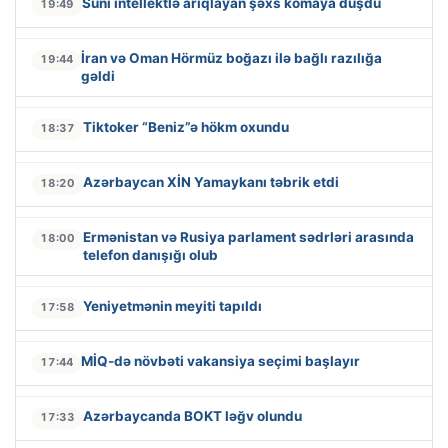
Süni intellektlə arıqlayan şəxs komaya düşdü
19:49
İran və Oman Hörmüz boğazı ilə bağlı razılığa
19:44
gəldi
Tiktoker “Beniz”ə hökm oxundu
18:37
Azərbaycan XİN Yamaykanı təbrik etdi
18:20
Ermənistan və Rusiya parlament sədrləri arasında
18:00
telefon danışığı olub
Yeniyetmənin meyiti tapıldı
17:58
MİQ-də növbəti vakansiya seçimi başlayır
17:44
Azərbaycanda BOKT ləğv olundu
17:33