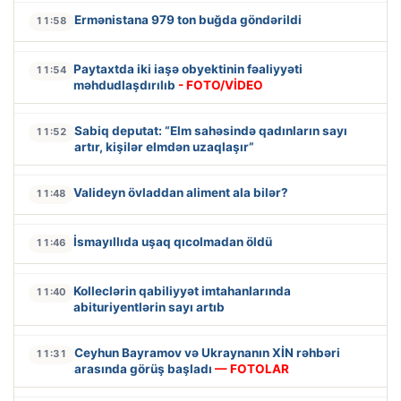
Ermənistana 979 ton buğda göndərildi
11:58
Paytaxtda iki iaşə obyektinin fəaliyyəti
11:54
məhdudlaşdırılıb
- FOTO/VİDEO
Sabiq deputat: “Elm sahəsində qadınların sayı
11:52
artır, kişilər elmdən uzaqlaşır”
Valideyn övladdan aliment ala bilər?
11:48
İsmayıllıda uşaq qıcolmadan öldü
11:46
Kolleclərin qabiliyyət imtahanlarında
11:40
abituriyentlərin sayı artıb
Ceyhun Bayramov və Ukraynanın XİN rəhbəri
11:31
arasında görüş başladı
— FOTOLAR