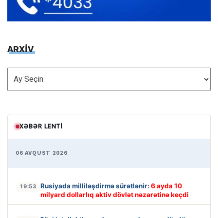
ARXİV
ARXİV
XƏBƏR LENTI
06 AVQUST 2026
Rusiyada milliləşdirmə sürətlənir:
6 ayda 10
19:53
milyard dollarlıq aktiv dövlət nəzarətinə keçdi