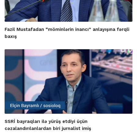
Fazil Mustafadan “möminlərin inancı” anlayışına fərqli
baxış
SSRİ bayraqları ilə yürüş etdiyi üçün
cəzalandırılanlardan biri jurnalist imiş