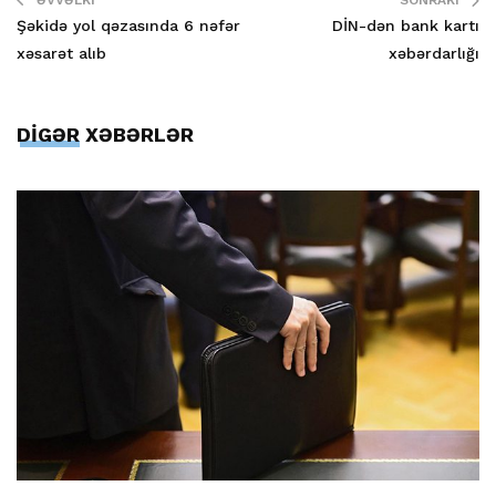
ƏVVƏLKI
SONRAKI
Şəkidə yol qəzasında 6 nəfər
DİN-dən bank kartı
xəsarət alıb
xəbərdarlığı
DİGƏR XƏBƏRLƏR