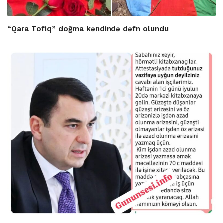
“Qara Tofiq” doğma kəndində dəfn olundu