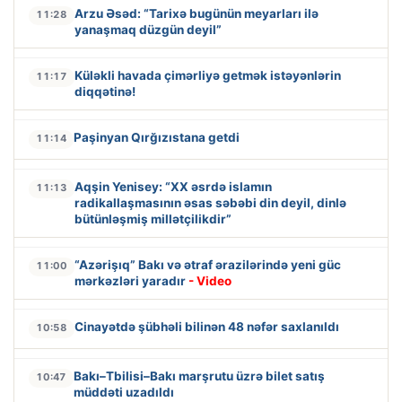
Arzu Əsəd: “Tarixə bugünün meyarları ilə
11:28
yanaşmaq düzgün deyil”
Küləkli havada çimərliyə getmək istəyənlərin
11:17
diqqətinə!
Paşinyan Qırğızıstana getdi
11:14
Aqşin Yenisey: “XX əsrdə islamın
11:13
radikallaşmasının əsas səbəbi din deyil, dinlə
bütünləşmiş millətçilikdir”
“Azərişıq” Bakı və ətraf ərazilərində yeni güc
11:00
mərkəzləri yaradır
- Video
Cinayətdə şübhəli bilinən 48 nəfər saxlanıldı
10:58
Bakı–Tbilisi–Bakı marşrutu üzrə bilet satış
10:47
müddəti uzadıldı