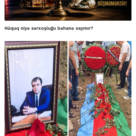
Hüquq niyə sərxoşluğu bəhanə saymır?