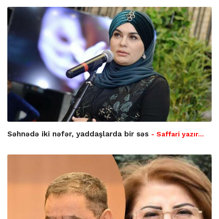
Səhnədə iki nəfər, yaddaşlarda bir səs
- Saffari yazır…