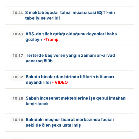
3 məktəbəqədər təhsil müəssisəsi BŞTİ-nin
10:44
tabeliyinə verildi
ABŞ-də silah qıtlığı olduğunu deyənləri həbs
10:40
gözləyir
-Tramp
Tərtərdə baş verən yanğın zamanı ər-arvad
10:37
yanaraq ölüb
Bakıda binalardan birində liftlərin istismarı
10:32
dayandırıldı
- VİDEO
Sabah incəsənət məktəblərinə işə qəbul imtahanı
10:28
keçiriləcək
Bakıdakı məşhur ticarət mərkəzində faciəli
10:19
şəkildə ölən şəxs usta imiş