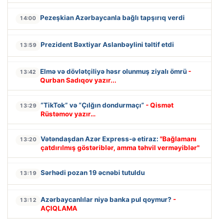
Pezeşkian Azərbaycanla bağlı tapşırıq verdi
14:00
Prezident Bəxtiyar Aslanbəylini təltif etdi
13:59
Elmə və dövlətçiliyə həsr olunmuş ziyalı ömrü
-
13:42
Qurban Sadıqov yazır...
“TikTok” və “Çılğın dondurmaçı”
- Qismət
13:29
Rüstəmov yazır…
Vətəndaşdan Azər Express-ə etiraz:
"Bağlamanı
13:20
çatdırılmış göstəriblər, amma təhvil verməyiblər"
Sərhədi pozan 19 əcnəbi tutuldu
13:19
Azərbaycanlılar niyə banka pul qoymur?
-
13:12
AÇIQLAMA