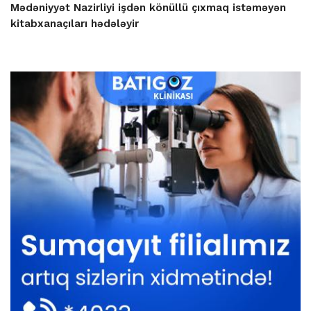
Mədəniyyət Nazirliyi işdən könüllü çıxmaq istəməyən
kitabxanaçıları hədələyir