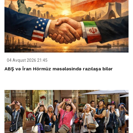
04 Avqust 2026 21:45
ABŞ və İran Hörmüz məsələsində razılaşa bilər