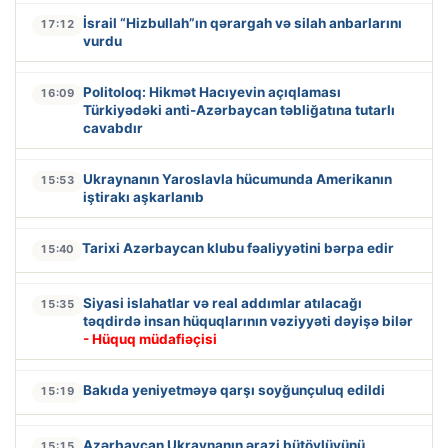
İsrail “Hizbullah”ın qərargah və silah anbarlarını
17:12
vurdu
Politoloq: Hikmət Hacıyevin açıqlaması
16:09
Türkiyədəki anti-Azərbaycan təbliğatına tutarlı
cavabdır
Ukraynanın Yaroslavla hücumunda Amerikanın
15:53
iştirakı aşkarlanıb
Tarixi Azərbaycan klubu fəaliyyətini bərpa edir
15:40
Siyasi islahatlar və real addımlar atılacağı
15:35
təqdirdə insan hüquqlarının vəziyyəti dəyişə bilər
- Hüquq müdafiəçisi
Bakıda yeniyetməyə qarşı soyğunçuluq edildi
15:19
Azərbaycan Ukraynanın ərazi bütövlüyünü
15:15