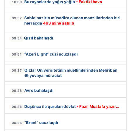
Bu rayonlarda yağış yağıb
- Faktiki hava
10:00
Sabiq nazirin müsadirə olunan mənzillərindən biri
09:57
hərracda
463 minə satılıb
Qızıl bahalaşdı
09:54
“Azeri Light” cüzi ucuzlaşdı
09:51
Qızlar Universitetinin müəllimlərindən Mehriban
09:37
Əliyevaya müraciət
Avro bahalaşdı
09:28
Düşüncə ilə qurulan dövlət
- Fazil Mustafa yazır…
09:26
“Brent” ucuzlaşdı
09:26