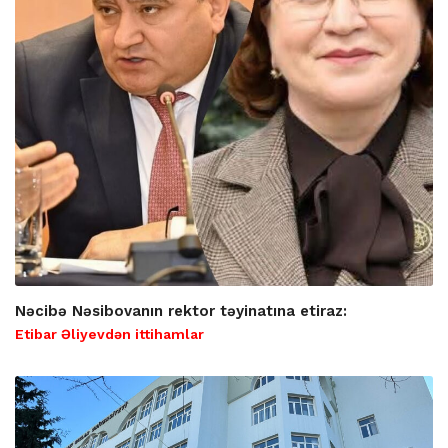
Nəcibə Nəsibovanın rektor təyinatına etiraz:
Etibar Əliyevdən ittihamlar