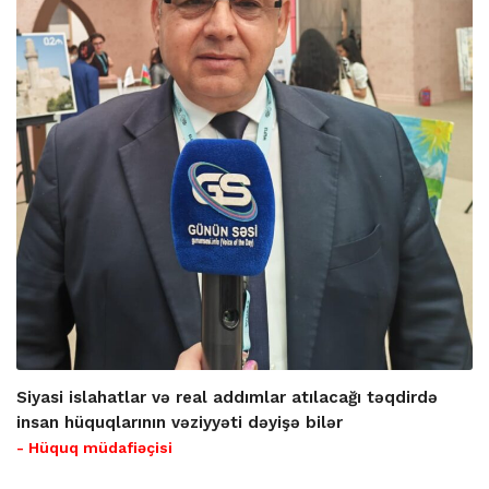
Siyasi islahatlar və real addımlar atılacağı təqdirdə
insan hüquqlarının vəziyyəti dəyişə bilər
- Hüquq müdafiəçisi