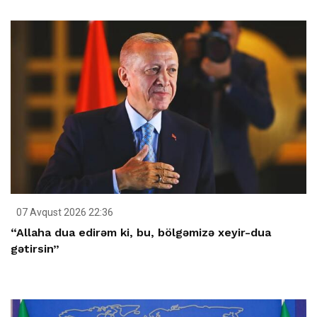
07 Avqust 2026 22:36
“Allaha dua edirəm ki, bu, bölgəmizə xeyir-dua
gətirsin”