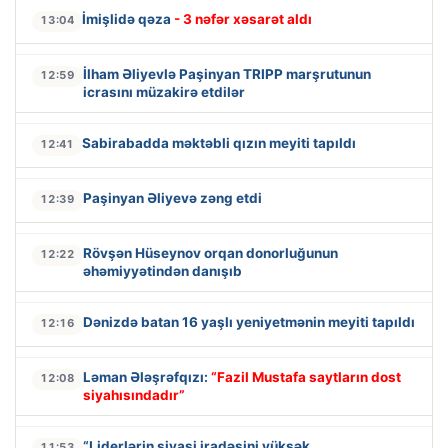
İmişlidə qəza
- 3 nəfər xəsarət aldı
13:04
İlham Əliyevlə Paşinyan TRIPP marşrutunun
12:59
icrasını müzakirə etdilər
Sabirabadda məktəbli qızın meyiti tapıldı
12:41
Paşinyan Əliyevə zəng etdi
12:39
Rövşən Hüseynov orqan donorluğunun
12:22
əhəmiyyətindən danışıb
Dənizdə batan 16 yaşlı yeniyetmənin meyiti tapıldı
12:16
Ləman Ələşrəfqızı:
“Fazil Mustafa saytların dost
12:08
siyahısındadır”
“Liderlərin siyasi iradəsini yüksək
11:53