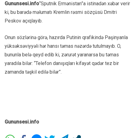
Gununsesi.info
“Sputnik Ermənistan”a istinadən xəbər verir
ki, bu barədə məlumatı Kremlin rəsmi sözçüsü Dmitri
Peskov açıqlayıb.
Onun sözlərinə görə, hazırda Putinin qrafikində Paşinyanla
yüksəksəviyyəli hər hansı təmas nəzərdə tutulmayıb. O,
bununla belə qeyd edib ki, zərurət yaranarsa bu təmas
yaradıla bilər: “Telefon danışıqları kifayət qədər tez bir
zamanda təşkil edilə bilər”.
Gununsesi.info