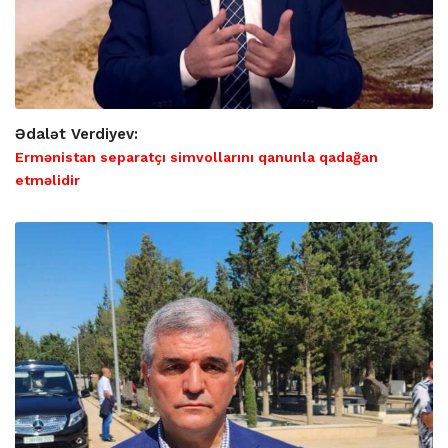
Ədalət Verdiyev:
Ermənistan separatçı simvollarını qanunla qadağan
etməlidir