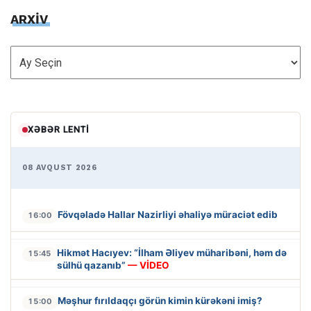
ARXİV
ARXİV
XƏBƏR LENTI
08 AVQUST 2026
Fövqəladə Hallar Nazirliyi əhaliyə müraciət edib
16:00
Hikmət Hacıyev: “İlham Əliyev müharibəni, həm də
15:45
sülhü qazanıb”
— VİDEO
Məşhur fırıldaqçı görün kimin kürəkəni imiş?
15:00