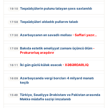
Təqaüdçülərin pulunu talayan şəxs saxlanıldı
19:10
Təqaüdçüləri aldadıb pullarını taladı
17:58
Azərbaycanın ən savadlı mollası
- Saffari yazır…
17:30
Bakıda estetik əməliyyat zamanı üçüncü ölüm
-
17:09
Prokurorluq araşdırır
İki gün güclü külək əsəcək
- XƏBƏRDARLIQ
16:11
Azərbaycanda vergi borcları 4 milyard manatı
16:09
keçib
Türkiyə, Səudiyyə Ərəbistanı və Pakistan arasında
15:49
Məkkə müdafiə sazişi imzalanıb