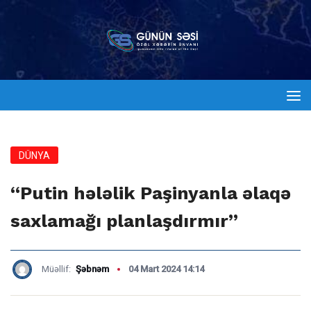
DÜNYA
“Putin hələlik Paşinyanla əlaqə
saxlamağı planlaşdırmır”
Müəllif:
Şəbnəm
04 Mart 2024 14:14