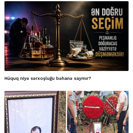
Hüquq niyə sərxoşluğu bəhanə saymır?