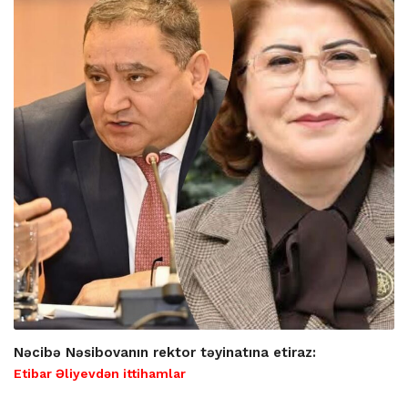
Nəcibə Nəsibovanın rektor təyinatına etiraz:
Etibar Əliyevdən ittihamlar