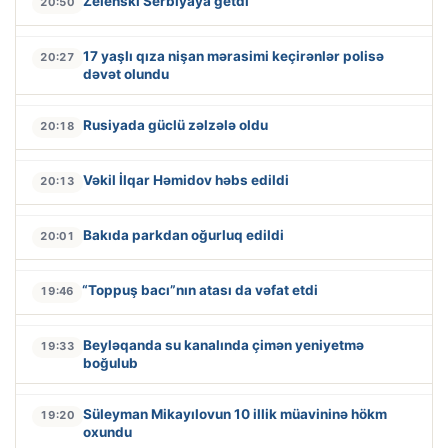
Zelenski Serbiyaya getdi
20:50
17 yaşlı qıza nişan mərasimi keçirənlər polisə
20:27
dəvət olundu
Rusiyada güclü zəlzələ oldu
20:18
Vəkil İlqar Həmidov həbs edildi
20:13
Bakıda parkdan oğurluq edildi
20:01
“Toppuş bacı”nın atası da vəfat etdi
19:46
Beyləqanda su kanalında çimən yeniyetmə
19:33
boğulub
Süleyman Mikayılovun 10 illik müavininə hökm
19:20
oxundu