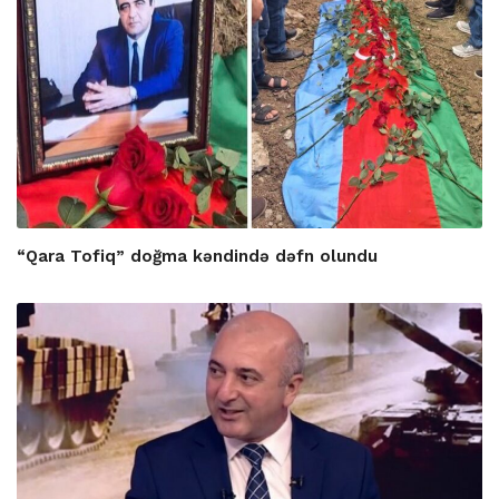
“Qara Tofiq” doğma kəndində dəfn olundu