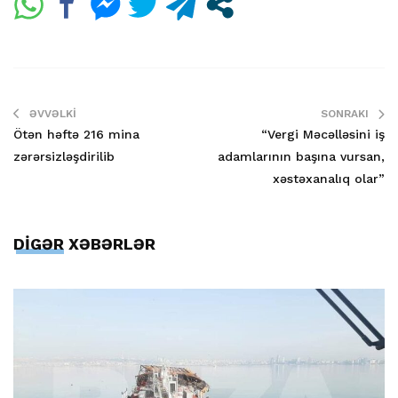
ƏVVƏLKI
SONRAKI
Ötən həftə 216 mina
“Vergi Məcəlləsini iş
zərərsizləşdirilib
adamlarının başına vursan,
xəstəxanalıq olar”
DİGƏR XƏBƏRLƏR