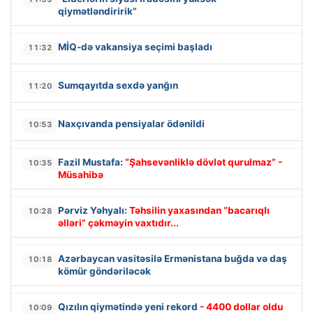
qiymətləndiririk”
MİQ-də vakansiya seçimi başladı
11:32
Sumqayıtda sexdə yanğın
11:20
Naxçıvanda pensiyalar ödənildi
10:53
Fazil Mustafa:
“Şahsevənliklə dövlət qurulmaz” -
10:35
Müsahibə
Pərviz Yəhyalı:
Təhsilin yaxasından “bacarıqlı
10:28
əlləri” çəkməyin vaxtıdır...
Azərbaycan vasitəsilə Ermənistana buğda və daş
10:18
kömür göndəriləcək
Qızılın qiymətində yeni rekord
- 4400 dollar oldu
10:09