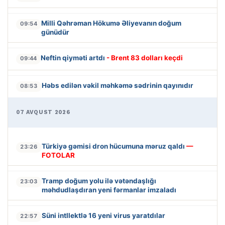
Milli Qəhrəman Hökumə Əliyevanın doğum
09:54
günüdür
Neftin qiyməti artdı
- Brent 83 dolları keçdi
09:44
Həbs edilən vəkil məhkəmə sədrinin qayınıdır
08:53
07 AVQUST 2026
Türkiyə gəmisi dron hücumuna məruz qaldı
—
23:26
FOTOLAR
Tramp doğum yolu ilə vətəndaşlığı
23:03
məhdudlaşdıran yeni fərmanlar imzaladı
Süni intllektlə 16 yeni virus yaratdılar
22:57