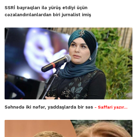
SSRİ bayraqları ilə yürüş etdiyi üçün
cəzalandırılanlardan biri jurnalist imiş
Səhnədə iki nəfər, yaddaşlarda bir səs
- Saffari yazır…