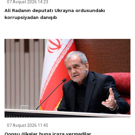
07 Avqust 2026 14:23
Ali Radanın deputatı Ukrayna ordusundakı
korrupsiyadan danışıb
07 Avqust 2026 11:45
Qonşu ölkələr buna icazə vermədilər