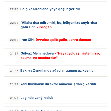
Belçika Qrenlandiyaya qoşun yeridir
22:49
“Allaha dua edirəm ki, bu, bölgəmizə xeyir-dua
22:36
gətirsin”
-Ərdoğan
İran XİN:
Əvvəlcə qalib gəlin, sonra danışın
22:15
Gülyaz Məmmədova
- "Həyat yoldaşın istəmirsə,
21:57
oxuma, nə məcburdur"
Bakı və Zəngilanda ağaclar qanunsuz kəsilib
21:47
Yeni Klinikanın direktor müavini işdən çıxarıldı
21:42
Laçında yanğın olub
21:21