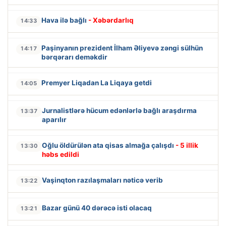
Hava ilə bağlı
- Xəbərdarlıq
14:33
Paşinyanın prezident İlham Əliyevə zəngi sülhün
14:17
bərqərarı deməkdir
Premyer Liqadan La Liqaya getdi
14:05
Jurnalistlərə hücum edənlərlə bağlı araşdırma
13:37
aparılır
Oğlu öldürülən ata qisas almağa çalışdı
- 5 illik
13:30
həbs edildi
Vaşinqton razılaşmaları nəticə verib
13:22
Bazar günü 40 dərəcə isti olacaq
13:21