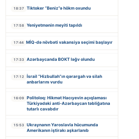
Tiktoker “Beniz”ə hökm oxundu
18:37
Yeniyetmənin meyiti tapıldı
17:58
MİQ-də növbəti vakansiya seçimi başlayır
17:44
Azərbaycanda BOKT ləğv olundu
17:33
İsrail “Hizbullah”ın qərargah və silah
17:12
anbarlarını vurdu
Politoloq: Hikmət Hacıyevin açıqlaması
16:09
Türkiyədəki anti-Azərbaycan təbliğatına
tutarlı cavabdır
Ukraynanın Yaroslavla hücumunda
15:53
Amerikanın iştirakı aşkarlanıb