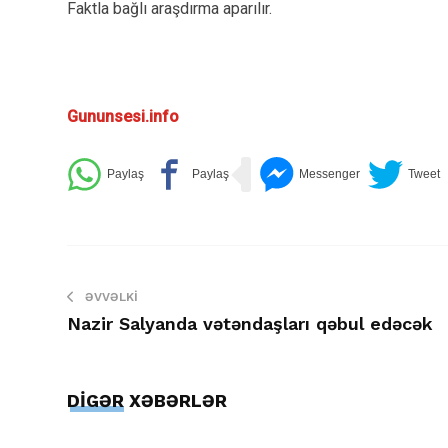
Faktla bağlı araşdırma aparılır.
Gununsesi.info
ƏVVƏLKI
Nazir Salyanda vətəndaşları qəbul edəcək
DİGƏR XƏBƏRLƏR