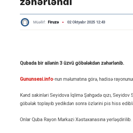
zəhərləndi
Müəllif:
Firuzə
02 Oktyabr 2025 12:43
Qubada bir ailənin 3 üzvü göbələkdən zəhərlənib.
Gununsesi.info
-nun məlumatına görə, hadisə rayonunu
Kənd sakinləri Seyidova İqlimə Şahgədə qızı, Seyido
göbələk toplayıb yedikdən sonra özlərini pis hiss ediblə
Onlar Quba Rayon Mərkəzi Xəstəxanasına yerləşdirilib.