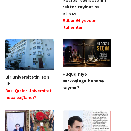
Nəcibə Nəsibovanın
rektor təyinatına
etiraz:
Etibar Əliyevdən
ittihamlar
Hüquq niyə
Bir universitetin son
sərxoşluğu bəhanə
ili:
saymır?
Bakı Qızlar Universiteti
necə bağlandı?