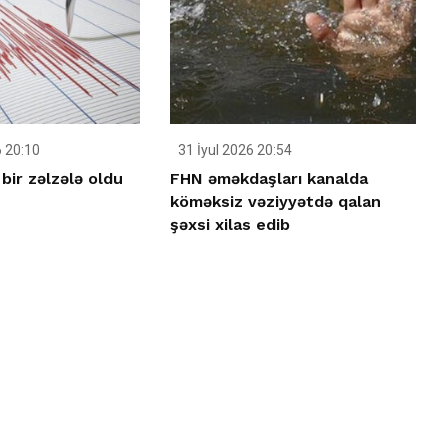
 20:10
31 İyul 2026 20:54
bir zəlzələ oldu
FHN əməkdaşları kanalda
köməksiz vəziyyətdə qalan
şəxsi xilas edib