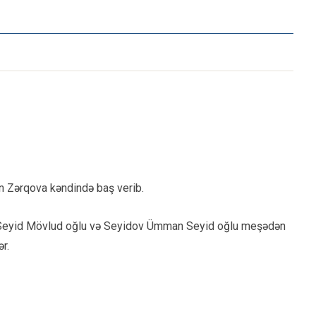
n Zərqova kəndində baş verib.
v Seyid Mövlud oğlu və Seyidov Ümman Seyid oğlu meşədən
r.