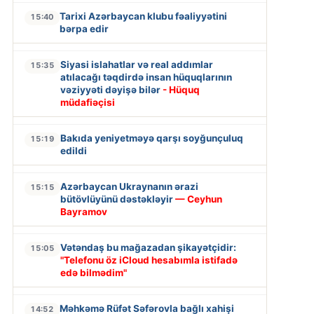
Tarixi Azərbaycan klubu fəaliyyətini
15:40
bərpa edir
Siyasi islahatlar və real addımlar
15:35
atılacağı təqdirdə insan hüquqlarının
vəziyyəti dəyişə bilər
- Hüquq
müdafiəçisi
Bakıda yeniyetməyə qarşı soyğunçuluq
15:19
edildi
Azərbaycan Ukraynanın ərazi
15:15
bütövlüyünü dəstəkləyir
— Ceyhun
Bayramov
Vətəndaş bu mağazadan şikayətçidir:
15:05
"Telefonu öz iCloud hesabımla istifadə
edə bilmədim"
Məhkəmə Rüfət Səfərovla bağlı xahişi
14:52