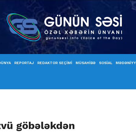
DÜNYA
REPORTAJ
REDAKTOR SEÇİMİ
MÜSAHİBƏ
SOSİAL
MƏDƏNİY
üzvü göbələkdən