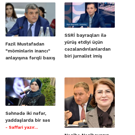
SSRİ bayraqları ilə
yürüş etdiyi üçün
Fazil Mustafadan
cəzalandırılanlardan
“möminlərin inancı”
biri jurnalist imiş
anlayışına fərqli baxış
Səhnədə iki nəfər,
yaddaşlarda bir səs
- Saffari yazır…