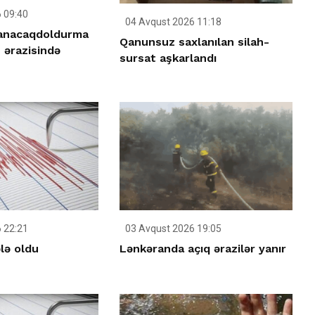
 09:40
04 Avqust 2026 11:18
anacaqdoldurma
Qanunsuz saxlanılan silah-
 ərazisində
sursat aşkarlandı
 22:21
03 Avqust 2026 19:05
ələ oldu
Lənkəranda açıq ərazilər yanır