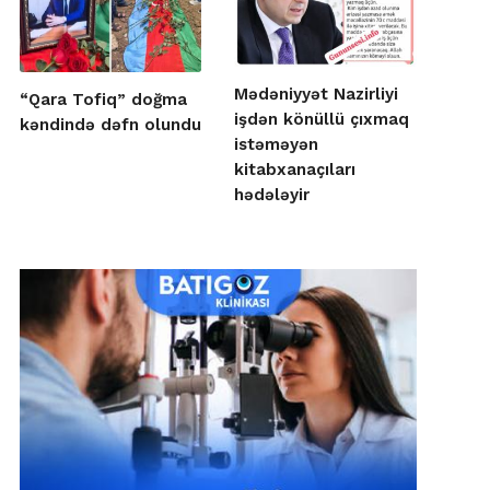
Mədəniyyət Nazirliyi
“Qara Tofiq” doğma
işdən könüllü çıxmaq
kəndində dəfn olundu
istəməyən
kitabxanaçıları
hədələyir