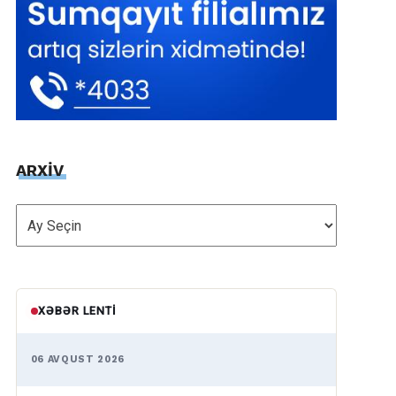
ARXİV
ARXİV
XƏBƏR LENTI
06 AVQUST 2026