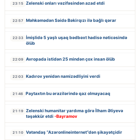
Zelenski onları vəzifəsindən azad etdi
23:15
Məhkəmədən Səidə Bəkirqızı ilə bağlı qərar
22:57
İmişlidə 5 yaşlı uşaq bədbəxt hadisə nəticəsində
22:33
ölüb
Avropada istidən 25 mindən çox insan ölüb
22:09
Kadırov yenidən namizədliyini verdi
22:03
Paytaxtın bu ərazilərində qaz olmayacaq
21:46
Zelenski humanitar yardıma görə İlham Əliyevə
21:19
təşəkkür etdi
-Bayramov
Vətəndaş “Azəronlineinternet”dən şikayətçidir
21:10