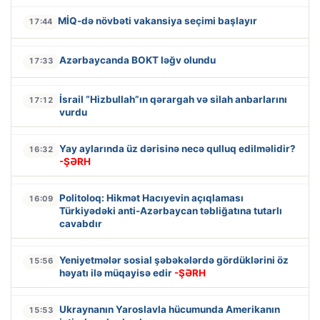
MİQ-də növbəti vakansiya seçimi başlayır
17:44
Azərbaycanda BOKT ləğv olundu
17:33
İsrail “Hizbullah”ın qərargah və silah anbarlarını
17:12
vurdu
Yay aylarında üz dərisinə necə qulluq edilməlidir?
16:32
-ŞƏRH
Politoloq: Hikmət Hacıyevin açıqlaması
16:09
Türkiyədəki anti-Azərbaycan təbliğatına tutarlı
cavabdır
Yeniyetmələr sosial şəbəkələrdə gördüklərini öz
15:56
həyatı ilə müqayisə edir
-ŞƏRH
Ukraynanın Yaroslavla hücumunda Amerikanın
15:53