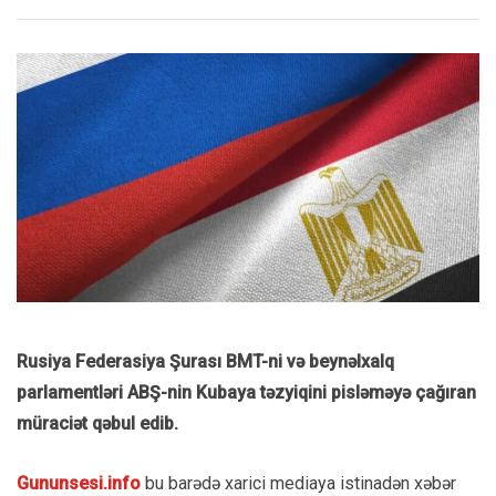
Rusiya Federasiya Şurası BMT-ni
və beynəlxalq
parlamentləri ABŞ-nin Kubaya təzyiqini pisləməyə çağıran
müraciət qəbul edib.
Gununsesi.info
bu barədə xarici mediaya istinadən xəbər