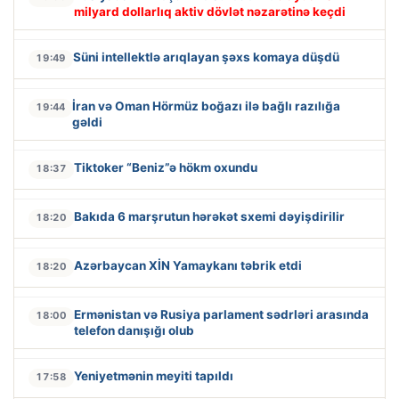
milyard dollarlıq aktiv dövlət nəzarətinə keçdi
Süni intellektlə arıqlayan şəxs komaya düşdü
19:49
İran və Oman Hörmüz boğazı ilə bağlı razılığa
19:44
gəldi
Tiktoker “Beniz”ə hökm oxundu
18:37
Bakıda 6 marşrutun hərəkət sxemi dəyişdirilir
18:20
Azərbaycan XİN Yamaykanı təbrik etdi
18:20
Ermənistan və Rusiya parlament sədrləri arasında
18:00
telefon danışığı olub
Yeniyetmənin meyiti tapıldı
17:58