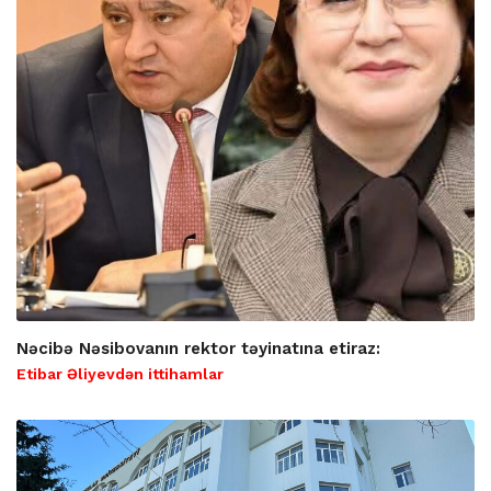
Nəcibə Nəsibovanın rektor təyinatına etiraz:
Etibar Əliyevdən ittihamlar