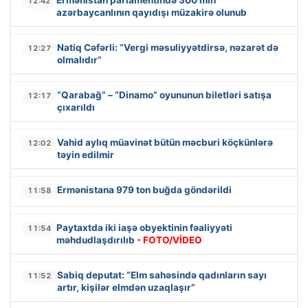
12:42
azərbaycanlının qayıdışı müzakirə olunub
Natiq Cəfərli: “Vergi məsuliyyətdirsə, nəzarət də
12:27
olmalıdır”
“Qarabağ” – “Dinamo” oyununun biletləri satışa
12:17
çıxarıldı
Vahid aylıq müavinət bütün məcburi köçkünlərə
12:02
təyin edilmir
Ermənistana 979 ton buğda göndərildi
11:58
Paytaxtda iki iaşə obyektinin fəaliyyəti
11:54
məhdudlaşdırılıb
- FOTO/VİDEO
Sabiq deputat: “Elm sahəsində qadınların sayı
11:52
artır, kişilər elmdən uzaqlaşır”