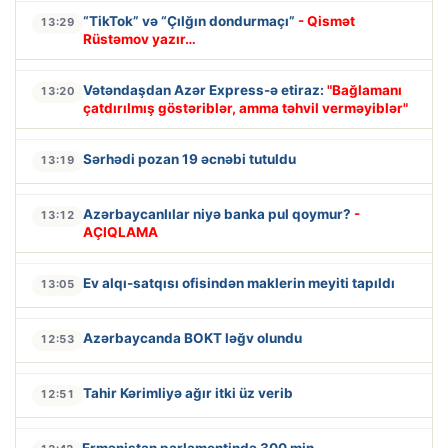
“TikTok” və “Çılğın dondurmaçı”
- Qismət
13:29
Rüstəmov yazır…
Vətəndaşdan Azər Express-ə etiraz:
"Bağlamanı
13:20
çatdırılmış göstəriblər, amma təhvil verməyiblər"
Sərhədi pozan 19 əcnəbi tutuldu
13:19
Azərbaycanlılar niyə banka pul qoymur?
-
13:12
AÇIQLAMA
Ev alqı-satqısı ofisindən maklerin meyiti tapıldı
13:05
Azərbaycanda BOKT ləğv olundu
12:53
Tahir Kərimliyə ağır itki üz verib
12:51
Ermənistan parlamentində 300 min