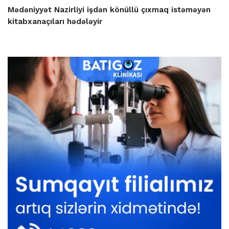
Mədəniyyət Nazirliyi işdən könüllü çıxmaq istəməyən
kitabxanaçıları hədələyir