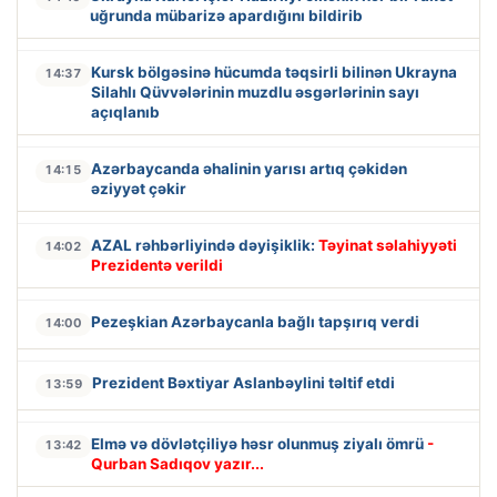
uğrunda mübarizə apardığını bildirib
Kursk bölgəsinə hücumda təqsirli bilinən Ukrayna
14:37
Silahlı Qüvvələrinin muzdlu əsgərlərinin sayı
açıqlanıb
Azərbaycanda əhalinin yarısı artıq çəkidən
14:15
əziyyət çəkir
AZAL rəhbərliyində dəyişiklik:
Təyinat səlahiyyəti
14:02
Prezidentə verildi
Pezeşkian Azərbaycanla bağlı tapşırıq verdi
14:00
Prezident Bəxtiyar Aslanbəylini təltif etdi
13:59
Elmə və dövlətçiliyə həsr olunmuş ziyalı ömrü
-
13:42
Qurban Sadıqov yazır...