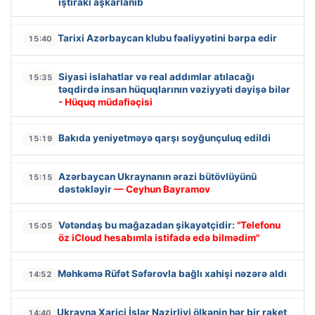
iştirakı aşkarlanıb
Tarixi Azərbaycan klubu fəaliyyətini bərpa edir
15:40
Siyasi islahatlar və real addımlar atılacağı
15:35
təqdirdə insan hüquqlarının vəziyyəti dəyişə bilər
- Hüquq müdafiəçisi
Bakıda yeniyetməyə qarşı soyğunçuluq edildi
15:19
Azərbaycan Ukraynanın ərazi bütövlüyünü
15:15
dəstəkləyir
— Ceyhun Bayramov
Vətəndaş bu mağazadan şikayətçidir:
"Telefonu
15:05
öz iCloud hesabımla istifadə edə bilmədim"
Məhkəmə Rüfət Səfərovla bağlı xahişi nəzərə aldı
14:52
Ukrayna Xarici İşlər Nazirliyi ölkənin hər bir raket
14:40