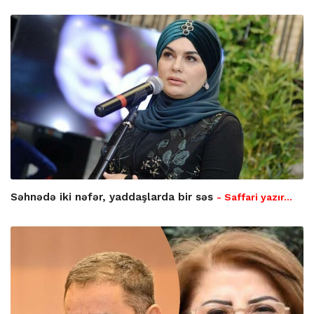
Səhnədə iki nəfər, yaddaşlarda bir səs
- Saffari yazır…