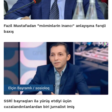
Fazil Mustafadan “möminlərin inancı” anlayışına fərqli
baxış
SSRİ bayraqları ilə yürüş etdiyi üçün
cəzalandırılanlardan biri jurnalist imiş