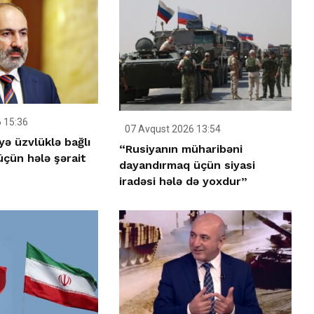
 15:36
07 Avqust 2026 13:54
yə üzvlüklə bağlı
“Rusiyanın müharibəni
çün hələ şərait
dayandırmaq üçün siyasi
iradəsi hələ də yoxdur”