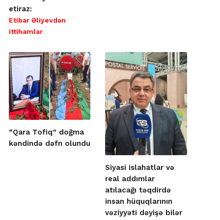
etiraz:
Etibar Əliyevdən
ittihamlar
“Qara Tofiq” doğma
kəndində dəfn olundu
Siyasi islahatlar və
real addımlar
atılacağı təqdirdə
insan hüquqlarının
vəziyyəti dəyişə bilər