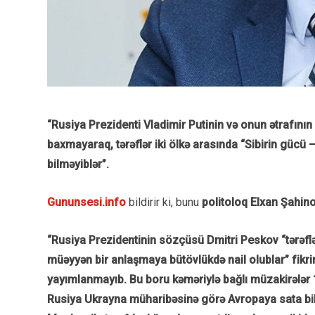
“Rusiya Prezidenti Vladimir Putinin və onun ətrafının
baxmayaraq, tərəflər iki ölkə arasında “Sibirin gücü –
bilməyiblər”.
Gununsesi.info
bildirir ki, bunu
politoloq Elxan Şahin
“Rusiya Prezidentinin sözçüsü Dmitri Peskov “tərəflə
müəyyən bir anlaşmaya bütövlükdə nail olublar” fikr
yayımlanmayıb. Bu boru kəməriylə bağlı müzakirələr 1
Rusiya Ukrayna müharibəsinə görə Avropaya sata bil