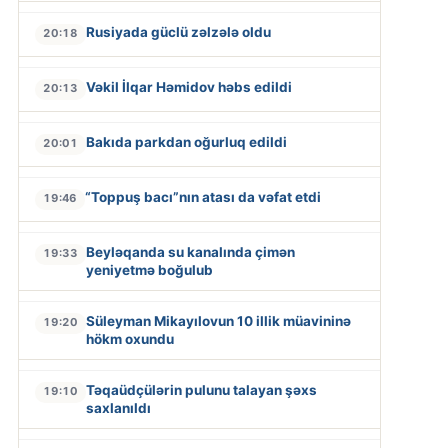
Rusiyada güclü zəlzələ oldu
20:18
Vəkil İlqar Həmidov həbs edildi
20:13
Bakıda parkdan oğurluq edildi
20:01
“Toppuş bacı”nın atası da vəfat etdi
19:46
Beyləqanda su kanalında çimən
19:33
yeniyetmə boğulub
Süleyman Mikayılovun 10 illik müavininə
19:20
hökm oxundu
Təqaüdçülərin pulunu talayan şəxs
19:10
saxlanıldı