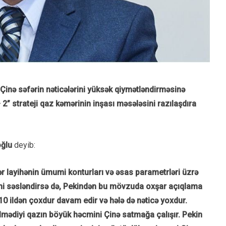
 Çinə səfərin nəticələrini yüksək qiymətləndirməsinə
 2” strateji qaz kəmərinin inşası məsələsini razılaşdıra
oğlu
deyib:
r layihənin ümumi konturları və əsas parametrləri üzrə
ini səsləndirsə də, Pekindən bu mövzuda oxşar açıqlama
0 ildən çoxdur davam edir və hələ də nəticə yoxdur.
mədiyi qazın böyük həcmini Çinə satmağa çalışır. Pekin