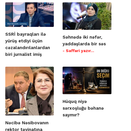
SSRİ bayraqları ilə
Səhnədə iki nəfər,
yürüş etdiyi üçün
yaddaşlarda bir səs
cəzalandırılanlardan
- Saffari yazır…
biri jurnalist imiş
Hüquq niyə
sərxoşluğu bəhanə
saymır?
Nəcibə Nəsibovanın
rektor təyinatına