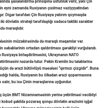
alında şaxələndirmə prinsipinə üstünlük verir, yəni Çin
. Çin eyni zamanda Rusiyanın çıxılmaz vəziyyyətindən
ışır. Digər tərəfdən Çin Rusiyaya yatırım qoymaqda
i dövlətin strateji tərəfdaşlığı sadəcə taktiki xarakter
də maraqlıdır.
sələsinin müzakirəsində də maraqlı məqamlar var.
n səbəblərinin ortadan qaldırılması gərəkliyi vurğulanıb.
n Rusiyaya birləşdirilməsini, Ukraynanın NATO
etirilməsini nəzərdə tutur. Pekin Kremlin bu tələblərinə
üçün də ərazi bütövlüyü məsələsi “qırmızı çizgidir”. Buna
ıdığı halda, Rusiyanın bu ölkədən ərazi qoparmasına
n salır, bu isə Çinin maraqlarına uyğundur.
aq üçün BMT Nizamnaməsinin yerinə yetirilməsi vacibliyi
kobud şəkildə pozaraq qonşu dövlətin ərazisini işğal