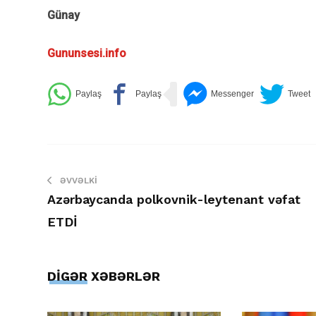
Günay
Gununsesi.info
ƏVVƏLKI
Azərbaycanda polkovnik-leytenant vəfat
ETDİ
DİGƏR XƏBƏRLƏR