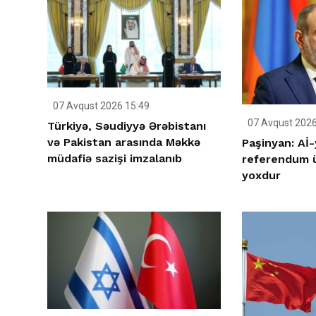
07 Avqust 2026 15:49
07 Avqust 2026
Türkiyə, Səudiyyə Ərəbistanı
və Pakistan arasında Məkkə
Paşinyan: Aİ-
müdafiə sazişi imzalanıb
referendum ü
yoxdur