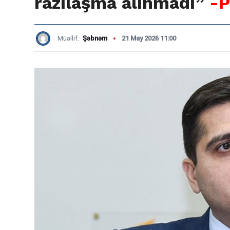
razılaşma alınmadı”
-
Müəllif:
Şəbnəm
21 May 2026 11:00