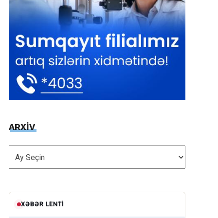
ARXİV
ARXİV
XƏBƏR LENTI