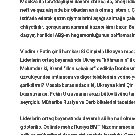
Moskva ilə tərəfdaşlığını davam etdirsə də, enerji idx
neft və qaz alışında bir ölkədən asılı olmaq istəmir
istifadə edərək qazın qiymətlərini aşağı salmağa çal
ehtiyatlıdır, qonşusuna xammal bazası kimi baxır. Bu ik
daşıyır, hər ikisi ABŞ-ın hegemonluğunun zəifləməsin
Vladimir Putin çinli həmkarı Si Cinpinlə Ukrayna mə
Liderlərin ortaq bəyanatında Ukrayna “böhranının” ilki
Məlumdur ki, Kreml “ilkin səbəblər” dedikdə Donbası
üzvülüyündən imtinasını və digər tələblərinin yerinə y
şərikdirmi? Məsələ burasındadır ki, Ukrayna kimi Çin 
baxmayaraq, Pekin Ukraynanın ərazi bütövlüyünü tan
seyrçidir. Müharibə Rusiya və Qərb ölkələrini taqətdə
Liderlərin ortaq bəyanatında davamlı sülhə nail olm
göstərilib. Əslində məhz Rusiya BMT Nizamnaməsini 