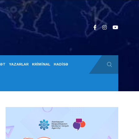
YƏT
YAZARLAR
KRİMİNAL
HADİSƏ