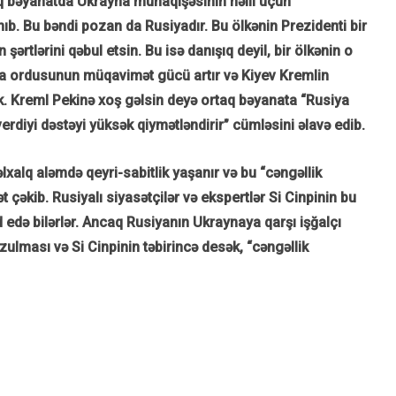
aq bəyanatda Ukrayna münaqişəsinin həlli üçün
ıb. Bu bəndi pozan da Rusiyadır. Bu ölkənin Prezidenti bir
 şərtlərini qəbul etsin. Bu isə danışıq deyil, bir ölkənin o
yna ordusunun müqavimət gücü artır və Kiyev Kremlin
k. Kreml Pekinə xoş gəlsin deyə ortaq bəyanata “Rusiya
erdiyi dəstəyi yüksək qiymətləndirir” cümləsini əlavə edib.
lxalq aləmdə qeyri-sabitlik yaşanır və bu “cəngəllik
 çəkib. Rusiyalı siyasətçilər və ekspertlər Si Cinpinin bu
edə bilərlər. Ancaq Rusiyanın Ukraynaya qarşı işğalçı
ulması və Si Cinpinin təbirincə desək, “cəngəllik