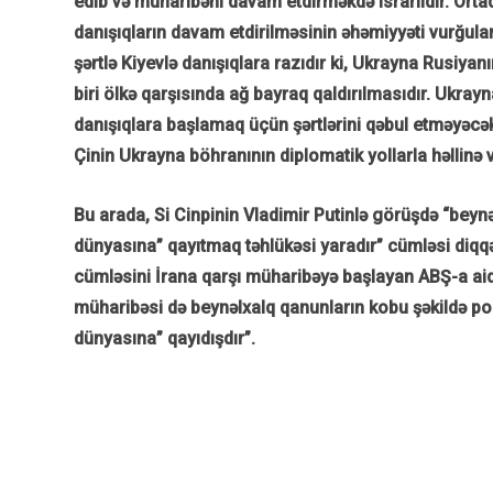
edib və müharibəni davam etdirməkdə israrlıdır. Ort
danışıqların davam etdirilməsinin əhəmiyyəti vurğulan
şərtlə Kiyevlə danışıqlara razıdır ki, Ukrayna Rusiyanın
biri ölkə qarşısında ağ bayraq qaldırılmasıdır. Ukra
danışıqlara başlamaq üçün şərtlərini qəbul etməyəcə
Çinin Ukrayna böhranının diplomatik yollarla həllinə v
Bu arada, Si Cinpinin Vladimir Putinlə görüşdə “beynə
dünyasına” qayıtmaq təhlükəsi yaradır” cümləsi diqqət
cümləsini İrana qarşı müharibəyə başlayan ABŞ-a aid 
müharibəsi də beynəlxalq qanunların kobu şəkildə poz
dünyasına” qayıdışdır”.