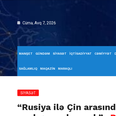
Cümə, Avq 7, 2026
MANŞET
GÜNDƏM
SİYASƏT
İQTİSADİYYAT
CƏMİYYƏT
SAĞLAMLIQ
MAQAZİN
MARAQLI
SİYASƏT
“Rusiya ilə Çin arasınd