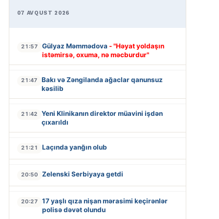
07 AVQUST 2026
Gülyaz Məmmədova
- "Həyat yoldaşın
21:57
istəmirsə, oxuma, nə məcburdur"
Bakı və Zəngilanda ağaclar qanunsuz
21:47
kəsilib
Yeni Klinikanın direktor müavini işdən
21:42
çıxarıldı
Laçında yanğın olub
21:21
Zelenski Serbiyaya getdi
20:50
17 yaşlı qıza nişan mərasimi keçirənlər
20:27
polisə dəvət olundu