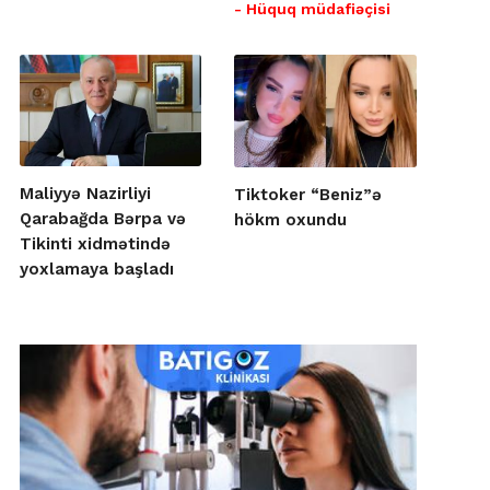
- Hüquq müdafiəçisi
Maliyyə Nazirliyi
Tiktoker “Beniz”ə
Qarabağda Bərpa və
hökm oxundu
Tikinti xidmətində
yoxlamaya başladı