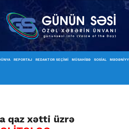
DÜNYA
REPORTAJ
REDAKTOR SEÇİMİ
MÜSAHİBƏ
SOSİAL
MƏDƏNİY
a qaz xətti üzrə