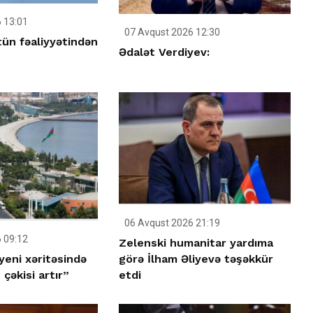
 13:01
07 Avqust 2026 12:30
tün fəaliyyətindən
Ədalət Verdiyev:
06 Avqust 2026 21:19
 09:12
Zelenski humanitar yardıma
yeni xəritəsində
görə İlham Əliyevə təşəkkür
çəkisi artır”
etdi