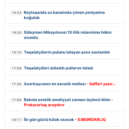
Beyləqanda su kanalında çimən yeniyetmə
19:33
boğulub
Süleyman Mikayılovun 10 illik müavininə hökm
19:20
oxundu
Təqaüdçülərin pulunu talayan şəxs saxlanıldı
19:10
Təqaüdçüləri aldadıb pullarını taladı
17:58
Azərbaycanın ən savadlı mollası
- Saffari yazır…
17:30
Bakıda estetik əməliyyat zamanı üçüncü ölüm
-
17:09
Prokurorluq araşdırır
İki gün güclü külək əsəcək
- XƏBƏRDARLIQ
16:11