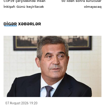
COP29 çərçivəsində İnsan
50 ildən sonra sürücülər
İnkişafı Günü keçiriləcək
olmayacaq
DİGƏR XƏBƏRLƏR
07 Avqust 2026 19:20