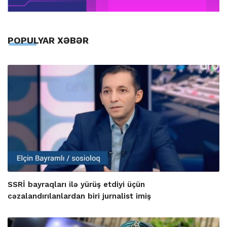
POPULYAR XƏBƏR
SSRİ bayraqları ilə yürüş etdiyi üçün
cəzalandırılanlardan biri jurnalist imiş