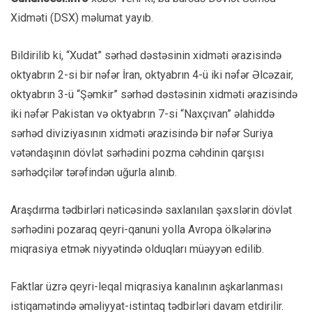
Xidməti (DSX) məlumat yayıb.
Bildirilib ki, “Xudat” sərhəd dəstəsinin xidməti ərazisində
oktyabrın 2-si bir nəfər İran, oktyabrın 4-ü iki nəfər Əlcəzair,
oktyabrın 3-ü “Şəmkir” sərhəd dəstəsinin xidməti ərazisində
iki nəfər Pakistan və oktyabrın 7-si “Naxçıvan” əlahiddə
sərhəd diviziyasının xidməti ərazisində bir nəfər Suriya
vətəndaşının dövlət sərhədini pozma cəhdinin qarşısı
sərhədçilər tərəfindən uğurla alınıb.
Araşdırma tədbirləri nəticəsində saxlanılan şəxslərin dövlət
sərhədini pozaraq qeyri-qanuni yolla Avropa ölkələrinə
miqrasiya etmək niyyətində olduqları müəyyən edilib.
Faktlar üzrə qeyri-leqal miqrasiya kanalının aşkarlanması
istiqamətində əməliyyat-istintaq tədbirləri davam etdirilir.