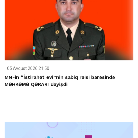
05 Avqust 2026 21:50
MN-in “İstirahət evi”nin sabiq rəisi barəsində
MƏHKƏMƏ QƏRARI dəyişdi