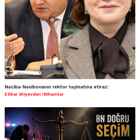
Nəcibə Nəsibovanın rektor təyinatına etiraz:
Etibar Əliyevdən ittihamlar