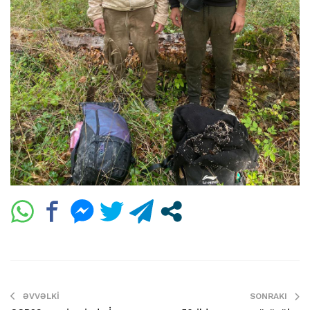
ƏVVƏLKI
SONRAKI