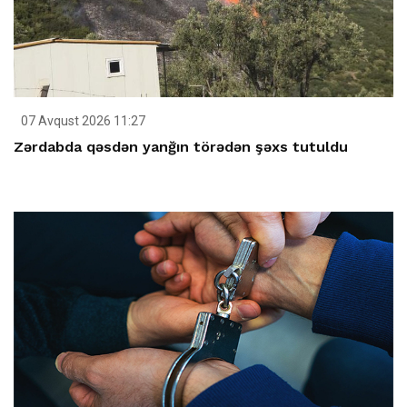
07 Avqust 2026 11:27
Zərdabda qəsdən yanğın törədən şəxs tutuldu