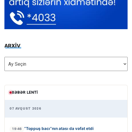
ARXİV
ARXİV
XƏBƏR LENTI
07 AVQUST 2026
“Toppuş bacı”nın atası da vəfat etdi
19:46