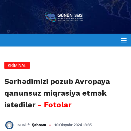
KRİMİNAL
Sərhədimizi pozub Avropaya
qanunsuz miqrasiya etmək
istədilər
- Fotolar
Müəllif:
Şəbnəm
10 Oktyabr 2024 13:35