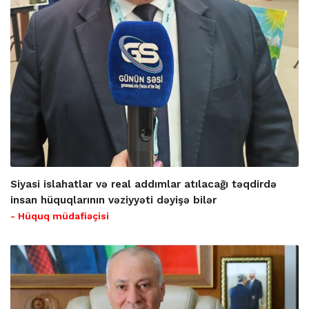
Siyasi islahatlar və real addımlar atılacağı təqdirdə
insan hüquqlarının vəziyyəti dəyişə bilər
- Hüquq müdafiəçisi