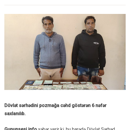
Dövlət sərhədini pozmağa cəhd göstərən 6 nəfər
saxlanılıb.
Gununsesi.info
xəbər verir ki, bu barədə Dövlət Sərhəd