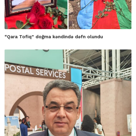
“Qara Tofiq” doğma kəndində dəfn olundu