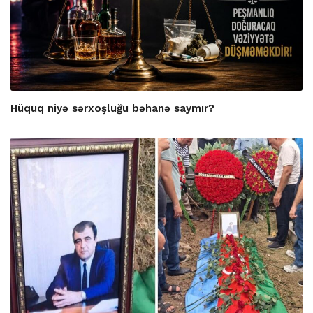
Hüquq niyə sərxoşluğu bəhanə saymır?