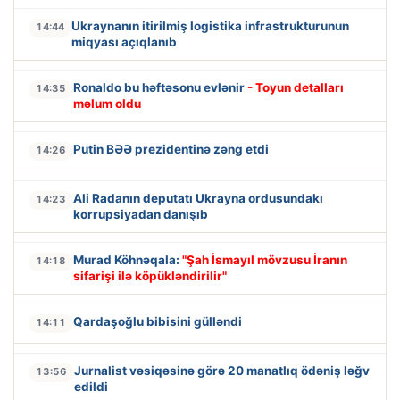
Ukraynanın itirilmiş logistika infrastrukturunun
14:44
miqyası açıqlanıb
Ronaldo bu həftəsonu evlənir
- Toyun detalları
14:35
məlum oldu
Putin BƏƏ prezidentinə zəng etdi
14:26
Ali Radanın deputatı Ukrayna ordusundakı
14:23
korrupsiyadan danışıb
Murad Köhnəqala:
"Şah İsmayıl mövzusu İranın
14:18
sifarişi ilə köpükləndirilir"
Qardaşoğlu bibisini gülləndi
14:11
Jurnalist vəsiqəsinə görə 20 manatlıq ödəniş ləğv
13:56
edildi