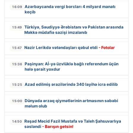
Azərbaycanda vergi borcları 4 milyard manatı
16:09
keçib
Türkiyə, Səudiyyə Ərəbistanı və Pakistan arasında
15:49
Məkkə müdafiə sazişi imzalanıb
Nazir Lerikdə vətəndaşları qəbul etdi
- Fotolar
15:47
Paşinyan: Aİ-yə üzvlüklə bağlı referendum üçün
15:36
hələ şərait yoxdur
Azad edilmiş ərazilərində 340 layihə icra edilib
15:25
Dünyada ərzaq qiymətlərinin artmasının səbəbi
15:00
məlum olub
Rəşad Məcid Fazil Mustafa və Taleh Şahsuvarlıya
14:50
səsləndi
- Barışın getsin!