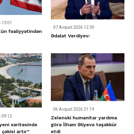
 13:01
07 Avqust 2026 12:30
tün fəaliyyətindən
Ədalət Verdiyev:
06 Avqust 2026 21:19
 09:12
Zelenski humanitar yardıma
yeni xəritəsində
görə İlham Əliyevə təşəkkür
çəkisi artır”
etdi