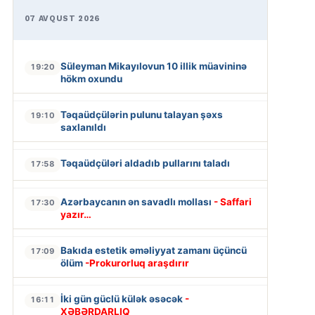
07 AVQUST 2026
Süleyman Mikayılovun 10 illik müavininə
19:20
hökm oxundu
Təqaüdçülərin pulunu talayan şəxs
19:10
saxlanıldı
Təqaüdçüləri aldadıb pullarını taladı
17:58
Azərbaycanın ən savadlı mollası
- Saffari
17:30
yazır…
Bakıda estetik əməliyyat zamanı üçüncü
17:09
ölüm
-Prokurorluq araşdırır
İki gün güclü külək əsəcək
-
16:11
XƏBƏRDARLIQ