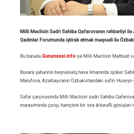
Milli Məclisin Sədri Sahibə Qafarovanın rəhbərliyi i
Qadınlar Forumunda iştirak etmək məqsədi ilə Özbəki
Bu barədə
Gununsesi.info
-ya Milli Məclisin Mətbuat v
Buxara şəhərinin beynəlxalq hava limanında spiker Sahi
Marufova, Azərbaycanın Özbəkistandakı səfiri Hüseyn Qu
Səfər çərçivəsində Milli Məclisin sədri Sahibə Qafarova
mərasimində çıxışı, həmçinin bir sıra ikitərəfli görüşləri 