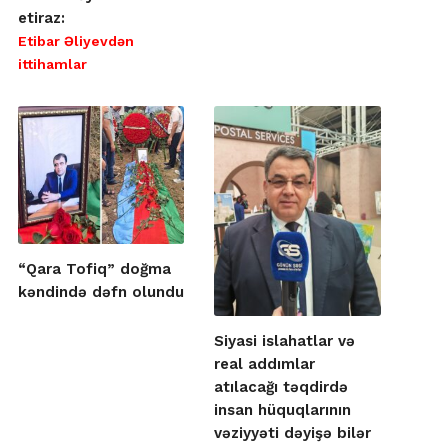
etiraz:
Etibar Əliyevdən
ittihamlar
“Qara Tofiq” doğma
kəndində dəfn olundu
Siyasi islahatlar və
real addımlar
atılacağı təqdirdə
insan hüquqlarının
vəziyyəti dəyişə bilər