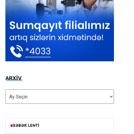
ARXİV
ARXİV
XƏBƏR LENTI