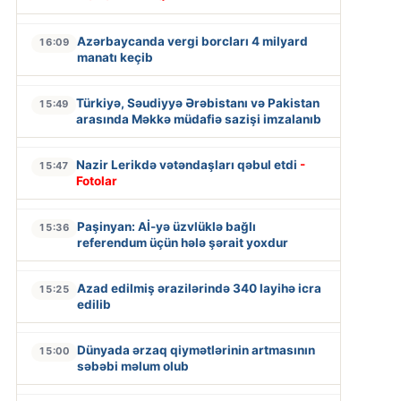
Azərbaycanda vergi borcları 4 milyard
16:09
manatı keçib
Türkiyə, Səudiyyə Ərəbistanı və Pakistan
15:49
arasında Məkkə müdafiə sazişi imzalanıb
Nazir Lerikdə vətəndaşları qəbul etdi
-
15:47
Fotolar
Paşinyan: Aİ-yə üzvlüklə bağlı
15:36
referendum üçün hələ şərait yoxdur
Azad edilmiş ərazilərində 340 layihə icra
15:25
edilib
Dünyada ərzaq qiymətlərinin artmasının
15:00
səbəbi məlum olub