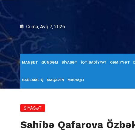
Cümə, Avq 7, 2026
MANŞET
GÜNDƏM
SİYASƏT
İQTİSADİYYAT
CƏMİYYƏT
SAĞLAMLIQ
MAQAZİN
MARAQLI
SİYASƏT
Sahibə Qafarova Özbək