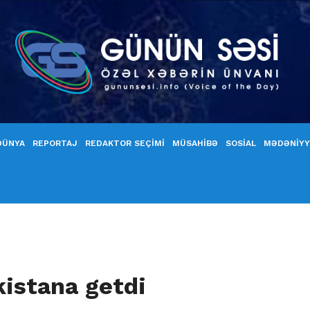
DÜNYA
REPORTAJ
REDAKTOR SEÇİMİ
MÜSAHİBƏ
SOSİAL
MƏDƏNİY
istana getdi