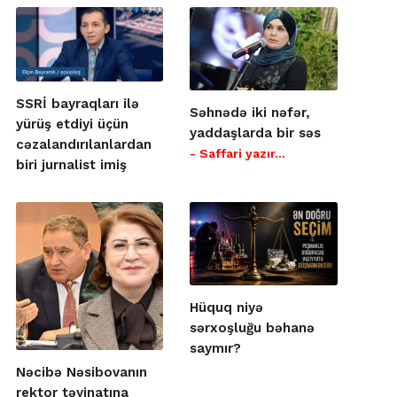
SSRİ bayraqları ilə
Səhnədə iki nəfər,
yürüş etdiyi üçün
yaddaşlarda bir səs
cəzalandırılanlardan
- Saffari yazır…
biri jurnalist imiş
Hüquq niyə
sərxoşluğu bəhanə
saymır?
Nəcibə Nəsibovanın
rektor təyinatına