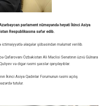
lə Azərbaycan parlament nümayəndə heyəti İkinci Asiya
stan Respublikasına səfər edib.
ə ictimaiyyətlə əlaqələr şöbəsindən məlumat verilib.
bə Qafarovanı Özbəkistan Ali Məclisi Senatının üzvü Gülnara
liyev və digər rəsmi şəxslər qarşılayıblar.
nın İkinci Asiya Qadınlar Forumunun rəsmi açılış
nəzərdə tutulur.