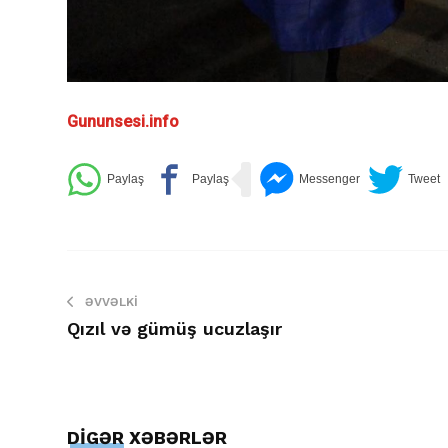
Gununsesi.info
ƏVVƏLKI
Qızıl və gümüş ucuzlaşır
DİGƏR XƏBƏRLƏR