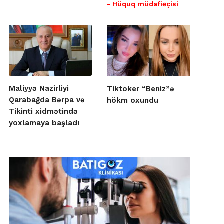
- Hüquq müdafiəçisi
Maliyyə Nazirliyi
Tiktoker “Beniz”ə
Qarabağda Bərpa və
hökm oxundu
Tikinti xidmətində
yoxlamaya başladı