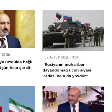
 15:36
07 Avqust 2026 13:54
yə üzvlüklə bağlı
“Rusiyanın müharibəni
çün hələ şərait
dayandırmaq üçün siyasi
iradəsi hələ də yoxdur”