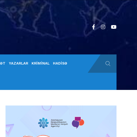
YƏT
YAZARLAR
KRİMİNAL
HADİSƏ