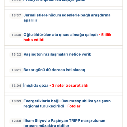
Jurnalistlərə hücum edənlərlə bağlı araşdırma
13:37
aparılır
Oğlu öldürülən ata qisas almağa çalışdı
- 5 illik
13:30
həbs edildi
Vaşinqton razılaşmaları nəticə verib
13:22
Bazar günü 40 dərəcə isti olacaq
13:21
İmişlidə qəza
- 3 nəfər xəsarət aldı
13:04
Energetiklərlə bağlı ümumrespublika yarışının
13:03
regional turu keçirildi
- Fotolar
İlham Əliyevlə Paşinyan TRIPP marşrutunun
12:59
icrasını müzakirə etdilər