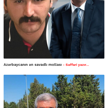
Azərbaycanın ən savadlı mollası
- Saffari yazır…