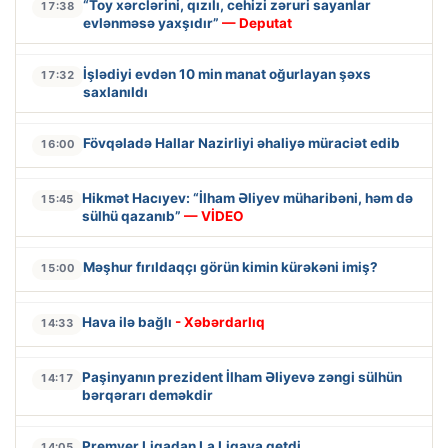
“Toy xərclərini, qızılı, cehizi zəruri sayanlar
17:38
evlənməsə yaxşıdır”
— Deputat
İşlədiyi evdən 10 min manat oğurlayan şəxs
17:32
saxlanıldı
Fövqəladə Hallar Nazirliyi əhaliyə müraciət edib
16:00
Hikmət Hacıyev: “İlham Əliyev müharibəni, həm də
15:45
sülhü qazanıb”
— VİDEO
Məşhur fırıldaqçı görün kimin kürəkəni imiş?
15:00
Hava ilə bağlı
- Xəbərdarlıq
14:33
Paşinyanın prezident İlham Əliyevə zəngi sülhün
14:17
bərqərarı deməkdir
Premyer Liqadan La Liqaya getdi
14:05