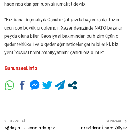
haqqında danışan rusiyalı jurnalist deyib:
“Biz başa düşməliyik Cənubi Qafqazda baş verənlər bizim
üçün çox böyük problemdir. Xəzər dənizində NATO bazaları
peyda oluna bilər. Geosiyasi baxımından bu bizim üçün o
qədər təhlükəli və o qədər ağır nəticələr gətirə bilər ki, biz
yeni “xüsusi hərbi əməliyyatının” şahidi ola bilərik”.
Gununsesi.info
ƏVVƏLKI
SONRAKI
Ağdaşın 17 kəndində qaz
Prezident İlham Əliyev