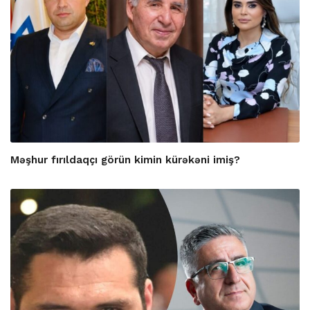
Məşhur fırıldaqçı görün kimin kürəkəni imiş?