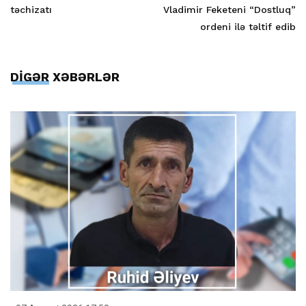
təchizatı
Vladimir Feketeni “Dostluq”
ordeni ilə təltif edib
DİGƏR XƏBƏRLƏR