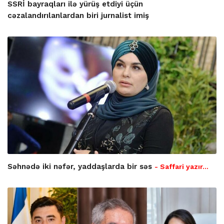
SSRİ bayraqları ilə yürüş etdiyi üçün
cəzalandırılanlardan biri jurnalist imiş
Səhnədə iki nəfər, yaddaşlarda bir səs
- Saffari yazır…