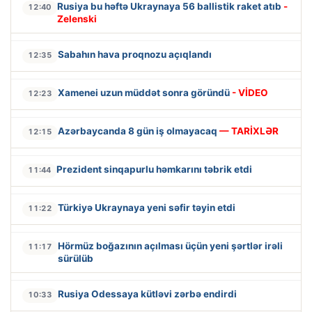
Rusiya bu həftə Ukraynaya 56 ballistik raket atıb
-
12:40
Zelenski
Sabahın hava proqnozu açıqlandı
12:35
Xamenei uzun müddət sonra göründü
- VİDEO
12:23
Azərbaycanda 8 gün iş olmayacaq
— TARİXLƏR
12:15
Prezident sinqapurlu həmkarını təbrik etdi
11:44
Türkiyə Ukraynaya yeni səfir təyin etdi
11:22
Hörmüz boğazının açılması üçün yeni şərtlər irəli
11:17
sürülüb
Rusiya Odessaya kütləvi zərbə endirdi
10:33