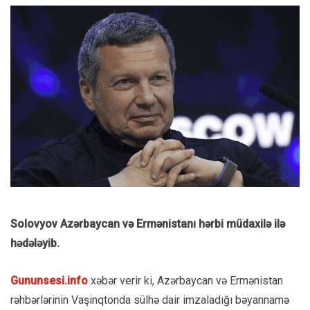
Solovyov Azərbaycan və Ermənistanı hərbi müdaxilə ilə
hədələyib.
Gununsesi.info
xəbər verir ki, Azərbaycan və Ermənistan
rəhbərlərinin Vaşinqtonda sülhə dair imzaladığı bəyannamə