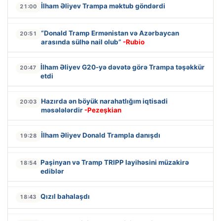
İlham Əliyev Trampa məktub göndərdi
21:00
“Donald Tramp Ermənistan və Azərbaycan
20:51
arasında sülhə nail olub”
-Rubio
İlham Əliyev G20-yə dəvətə görə Trampa təşəkkür
20:47
etdi
Hazırda ən böyük narahatlığım iqtisadi
20:03
məsələlərdir
-Pezeşkian
İlham Əliyev Donald Trampla danışdı
19:28
Paşinyan və Tramp TRIPP layihəsini müzakirə
18:54
ediblər
Qızıl bahalaşdı
18:43