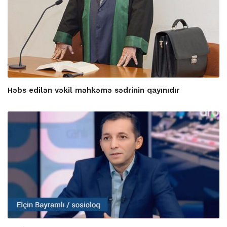
Həbs edilən vəkil məhkəmə sədrinin qayınıdır