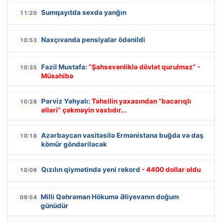
Sumqayıtda sexdə yanğın
11:20
Naxçıvanda pensiyalar ödənildi
10:53
Fazil Mustafa:
“Şahsevənliklə dövlət qurulmaz” -
10:35
Müsahibə
Pərviz Yəhyalı:
Təhsilin yaxasından “bacarıqlı
10:28
əlləri” çəkməyin vaxtıdır...
Azərbaycan vasitəsilə Ermənistana buğda və daş
10:18
kömür göndəriləcək
Qızılın qiymətində yeni rekord
- 4400 dollar oldu
10:09
Milli Qəhrəman Hökumə Əliyevanın doğum
09:54
günüdür