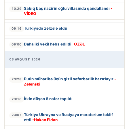
Sabiq baş nazirin oğlu villasında qandallandı
-
10:29
VİDEO
Türkiyədə zəlzələ oldu
09:16
Daha iki vəkil həbs edildi
-ÖZƏL
09:00
08 AVQUST 2026
Putin müharibə üçün gizli səfərbərlik hazırlayır
-
23:28
Zelenski
İtkin düşən 8 nəfər tapıldı
23:18
Türkiyə Ukrayna və Rusiyaya moratorium təklif
23:07
etdi
-Hakan Fidan