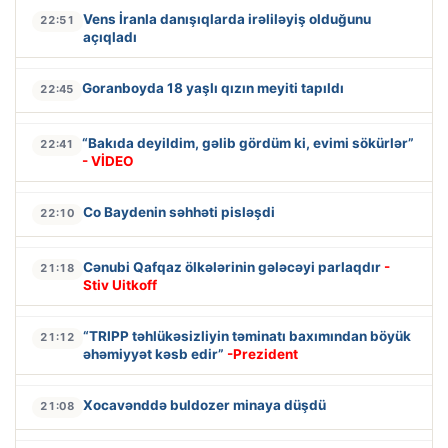
Vens İranla danışıqlarda irəliləyiş olduğunu
22:51
açıqladı
Goranboyda 18 yaşlı qızın meyiti tapıldı
22:45
“Bakıda deyildim, gəlib gördüm ki, evimi sökürlər”
22:41
- VİDEO
Co Baydenin səhhəti pisləşdi
22:10
Cənubi Qafqaz ölkələrinin gələcəyi parlaqdır
-
21:18
Stiv Uitkoff
“TRIPP təhlükəsizliyin təminatı baxımından böyük
21:12
əhəmiyyət kəsb edir”
-Prezident
Xocavənddə buldozer minaya düşdü
21:08