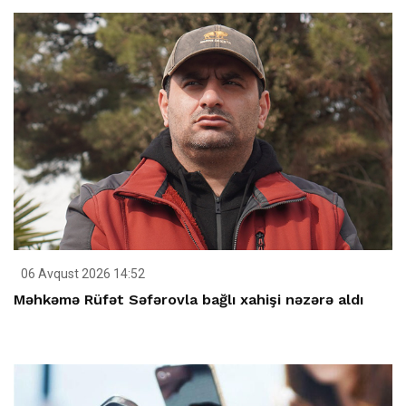
06 Avqust 2026 14:52
Məhkəmə Rüfət Səfərovla bağlı xahişi nəzərə aldı