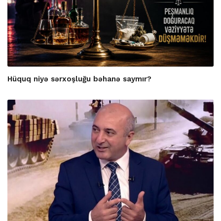
Hüquq niyə sərxoşluğu bəhanə saymır?