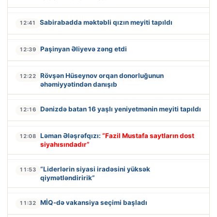
Sabirabadda məktəbli qızın meyiti tapıldı
12:41
Paşinyan Əliyevə zəng etdi
12:39
Rövşən Hüseynov orqan donorluğunun
12:22
əhəmiyyətindən danışıb
Dənizdə batan 16 yaşlı yeniyetmənin meyiti tapıldı
12:16
Ləman Ələşrəfqızı:
“Fazil Mustafa saytların dost
12:08
siyahısındadır”
“Liderlərin siyasi iradəsini yüksək
11:53
qiymətləndiririk”
MİQ-də vakansiya seçimi başladı
11:32