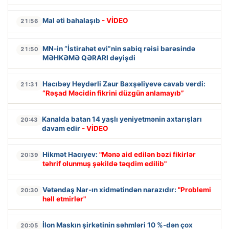
Mal əti bahalaşıb
- VİDEO
21:56
MN-in “İstirahət evi”nin sabiq rəisi barəsində
21:50
MƏHKƏMƏ QƏRARI dəyişdi
Hacıbəy Heydərli Zaur Baxşəliyevə cavab verdi:
21:31
“Rəşad Məcidin fikrini düzgün anlamayıb”
Kanalda batan 14 yaşlı yeniyetmənin axtarışları
20:43
davam edir
- VİDEO
Hikmət Hacıyev:
"Mənə aid edilən bəzi fikirlər
20:39
təhrif olunmuş şəkildə təqdim edilib"
Vətəndaş Nar-ın xidmətindən narazıdır:
"Problemi
20:30
həll etmirlər"
İlon Maskın şirkətinin səhmləri 10 %-dən çox
20:05