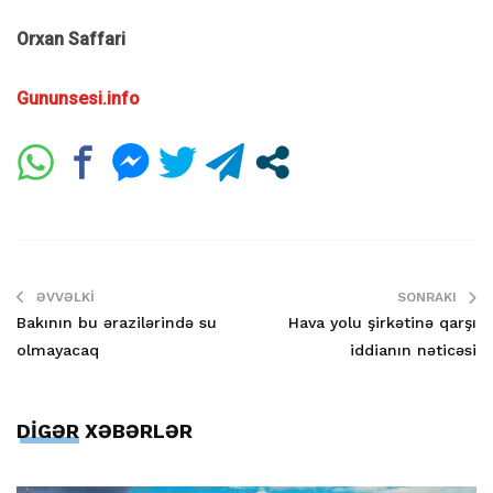
Orxan Saffari
Gununsesi.info
ƏVVƏLKI
SONRAKI
Bakının bu ərazilərində su
Hava yolu şirkətinə qarşı
olmayacaq
iddianın nəticəsi
DİGƏR XƏBƏRLƏR