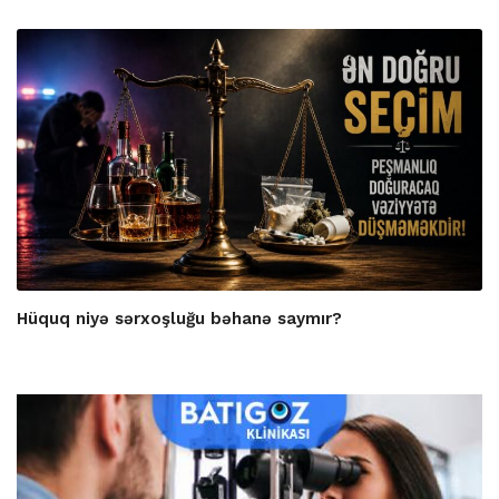
Hüquq niyə sərxoşluğu bəhanə saymır?