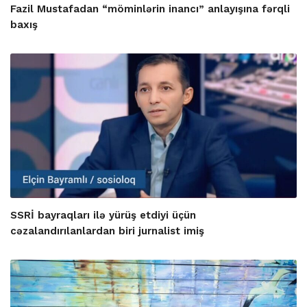
Fazil Mustafadan “möminlərin inancı” anlayışına fərqli
baxış
SSRİ bayraqları ilə yürüş etdiyi üçün
cəzalandırılanlardan biri jurnalist imiş