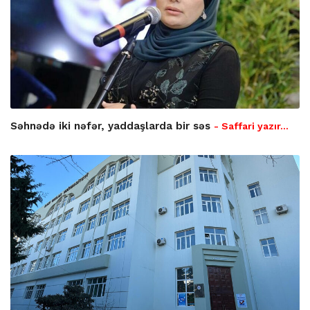
Səhnədə iki nəfər, yaddaşlarda bir səs
- Saffari yazır…