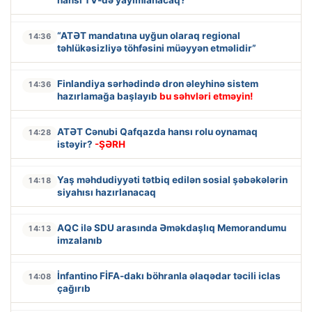
“ATƏT mandatına uyğun olaraq regional
14:36
təhlükəsizliyə töhfəsini müəyyən etməlidir”
Finlandiya sərhədində dron əleyhinə sistem
14:36
hazırlamağa başlayıb
bu səhvləri etməyin!
ATƏT Cənubi Qafqazda hansı rolu oynamaq
14:28
istəyir?
-ŞƏRH
Yaş məhdudiyyəti tətbiq edilən sosial şəbəkələrin
14:18
siyahısı hazırlanacaq
AQC ilə SDU arasında Əməkdaşlıq Memorandumu
14:13
imzalanıb
İnfantino FİFA-dakı böhranla əlaqədar təcili iclas
14:08
çağırıb