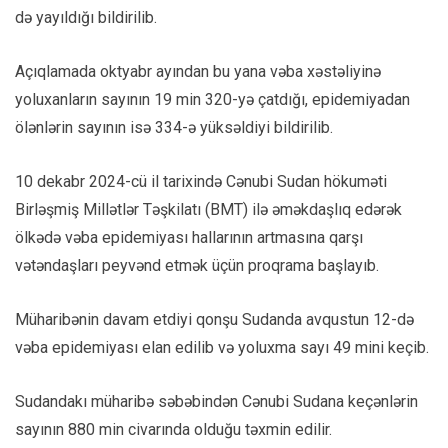
də yayıldığı bildirilib.
Açıqlamada oktyabr ayından bu yana vəba xəstəliyinə
yoluxanların sayının 19 min 320-yə çatdığı, epidemiyadan
ölənlərin sayının isə 334-ə yüksəldiyi bildirilib.
10 dekabr 2024-cü il tarixində Cənubi Sudan hökuməti
Birləşmiş Millətlər Təşkilatı (BMT) ilə əməkdaşlıq edərək
ölkədə vəba epidemiyası hallarının artmasına qarşı
vətəndaşları peyvənd etmək üçün proqrama başlayıb.
Müharibənin davam etdiyi qonşu Sudanda avqustun 12-də
vəba epidemiyası elan edilib və yoluxma sayı 49 mini keçib.
Sudandakı müharibə səbəbindən Cənubi Sudana keçənlərin
sayının 880 min civarında olduğu təxmin edilir.