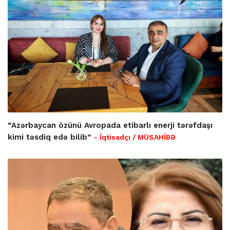
“Azərbaycan özünü Avropada etibarlı enerji tərəfdaşı
kimi təsdiq edə bilib”
- İqtisadçı / MÜSAHİBƏ