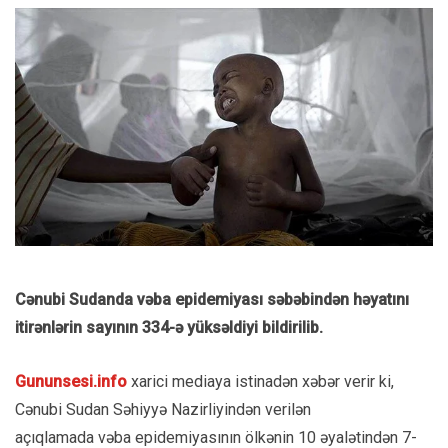
Cənubi Sudanda vəba epidemiyası səbəbindən həyatını
itirənlərin sayının 334-ə yüksəldiyi bildirilib.
Gununsesi.info
xarici mediaya istinadən xəbər verir ki,
Cənubi Sudan Səhiyyə Nazirliyindən verilən
açıqlamada
vəba
epidemiyasının ölkənin 10 əyalətindən 7-