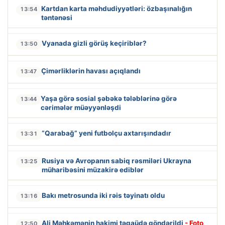
Kartdan karta məhdudiyyətləri: özbaşınalığın
13:54
təntənəsi
Vyanada gizli görüş keçiriblər?
13:50
Çimərliklərin havası açıqlandı
13:47
Yaşa görə sosial şəbəkə tələblərinə görə
13:44
cərimələr müəyyənləşdi
“Qarabağ” yeni futbolçu axtarışındadır
13:31
Rusiya və Avropanın sabiq rəsmiləri Ukrayna
13:25
müharibəsini müzakirə ediblər
Bakı metrosunda iki rəis təyinatı oldu
13:16
Ali Məhkəmənin hakimi təqaüdə göndərildi
- Foto
12:50