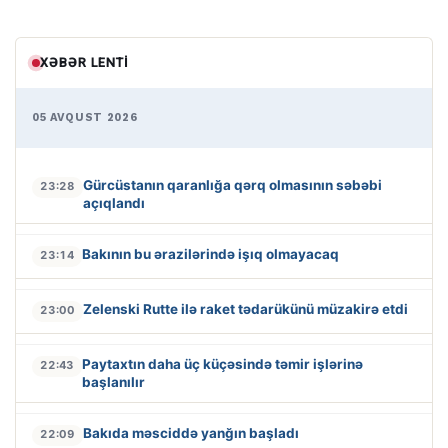
XƏBƏR LENTI
05 AVQUST 2026
Gürcüstanın qaranlığa qərq olmasının səbəbi
23:28
açıqlandı
Bakının bu ərazilərində işıq olmayacaq
23:14
Zelenski Rutte ilə raket tədarükünü müzakirə etdi
23:00
Paytaxtın daha üç küçəsində təmir işlərinə
22:43
başlanılır
Bakıda məsciddə yanğın başladı
22:09