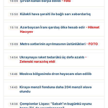
Şirvan kanalı bərpa edildi
- Foto
16:09
Küləkli hava şəraiti ilə bağlı sarı xəbərdarlıq
15:50
Azərbaycan İranı qardaş ölkə hesab edir
- Hikmət
15:18
Hacıyev
Metro xətlərinin ayrılmasının üstünlükləri
- FOTO
15:09
Ukraynaya raket tədarükü üç dəfə azalıb
-
14:54
Zelenski narazılıq etdi
Moskva bölgəsində dron həyəcanı elan edilib
14:46
Kirayə mənzil fonduna daha 204 mənzil əlavə
14:43
olundu
Çempionlar Liqası: “Sabah”ın bugünkü oyunu
14:38
hansı TV-də yayımlanacaq?