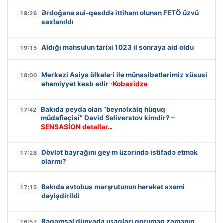
Ərdoğana sui-qəsddə ittiham olunan FETÖ üzvü
19:26
saxlanıldı
Aldığı məhsulun tarixi 1023 il sonraya aid oldu
19:15
Mərkəzi Asiya ölkələri ilə münasibətlərimiz xüsusi
18:00
əhəmiyyət kəsb edir
-Kobaxidze
Bakıda peyda olan “beynəlxalq hüquq
17:42
müdafiəçisi” David Seliverstov kimdir?
–
SENSASİON detallar…
Dövlət bayrağını geyim üzərində istifadə etmək
17:28
olarmı?
Bakıda avtobus marşrutunun hərəkət sxemi
17:15
dəyişdirildi
Rəqəmsal dünyada uşaqları qorumaq zamanın
16:57