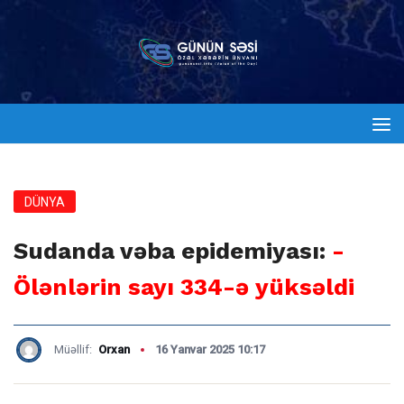
DÜNYA
Sudanda vəba epidemiyası:
-
Ölənlərin sayı 334-ə yüksəldi
Müəllif:
Orxan
16 Yanvar 2025 10:17