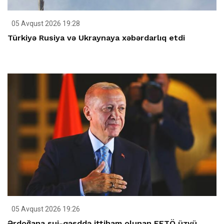
05 Avqust 2026 19:28
Türkiyə Rusiya və Ukraynaya xəbərdarlıq etdi
05 Avqust 2026 19:26
Ərdoğana sui-qəsddə ittiham olunan FETÖ üzvü