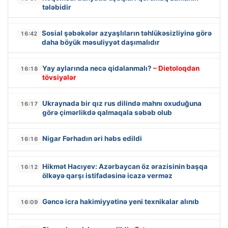
tələbidir
Sosial şəbəkələr azyaşlıların təhlükəsizliyinə görə
16:42
daha böyük məsuliyyət daşımalıdır
Yay aylarında necə qidalanmalı?
– Dietoloqdan
16:18
tövsiyələr
Ukraynada bir qız rus dilində mahnı oxuduğuna
16:17
görə çimərlikdə qalmaqala səbəb olub
Nigar Fərhadın əri həbs edildi
16:16
Hikmət Hacıyev: Azərbaycan öz ərazisinin başqa
16:12
ölkəyə qarşı istifadəsinə icazə verməz
Gəncə icra hakimiyyətinə yeni texnikalar alınıb
16:09