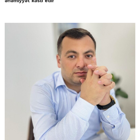
əhəmiyyət kəsb edir