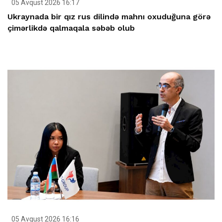
05 Avqust 2026 16:17
Ukraynada bir qız rus dilində mahnı oxuduğuna görə
çimərlikdə qalmaqala səbəb olub
05 Avqust 2026 16:16