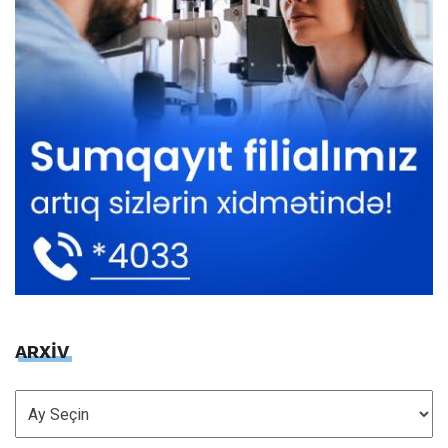
ARXİV
ARXİV