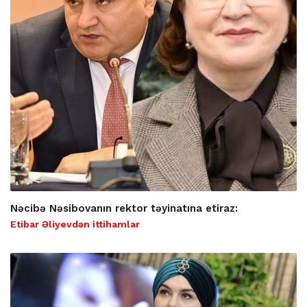
Nəcibə Nəsibovanın rektor təyinatına etiraz:
Etibar Əliyevdən ittihamlar