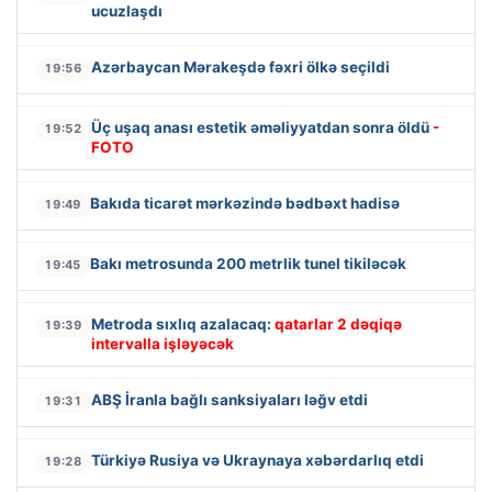
ucuzlaşdı
Azərbaycan Mərakeşdə fəxri ölkə seçildi
19:56
Üç uşaq anası estetik əməliyyatdan sonra öldü
-
19:52
FOTO
Bakıda ticarət mərkəzində bədbəxt hadisə
19:49
Bakı metrosunda 200 metrlik tunel tikiləcək
19:45
Metroda sıxlıq azalacaq:
qatarlar 2 dəqiqə
19:39
intervalla işləyəcək
ABŞ İranla bağlı sanksiyaları ləğv etdi
19:31
Türkiyə Rusiya və Ukraynaya xəbərdarlıq etdi
19:28