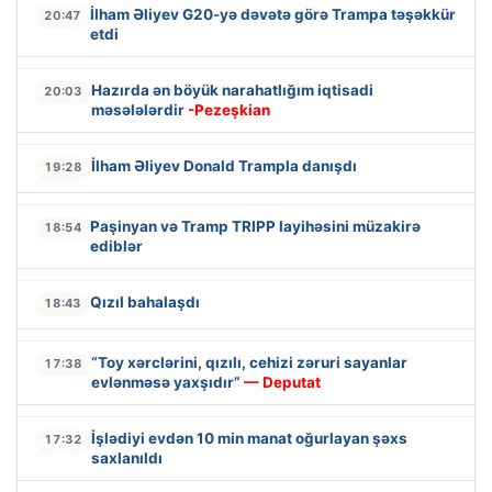
İlham Əliyev G20-yə dəvətə görə Trampa təşəkkür
20:47
etdi
Hazırda ən böyük narahatlığım iqtisadi
20:03
məsələlərdir
-Pezeşkian
İlham Əliyev Donald Trampla danışdı
19:28
Paşinyan və Tramp TRIPP layihəsini müzakirə
18:54
ediblər
Qızıl bahalaşdı
18:43
“Toy xərclərini, qızılı, cehizi zəruri sayanlar
17:38
evlənməsə yaxşıdır”
— Deputat
İşlədiyi evdən 10 min manat oğurlayan şəxs
17:32
saxlanıldı