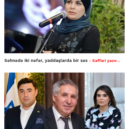
Səhnədə iki nəfər, yaddaşlarda bir səs
- Saffari yazır…