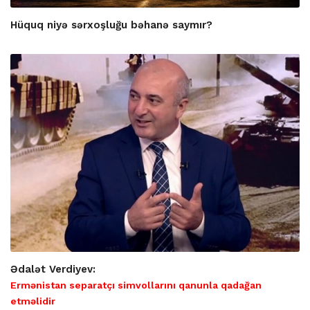
Hüquq niyə sərxoşluğu bəhanə saymır?
Ədalət Verdiyev:
Ermənistan separatçı simvollarını qanunla qadağan
etməlidir