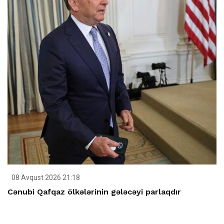
08 Avqust 2026 21:18
Cənubi Qafqaz ölkələrinin gələcəyi parlaqdır