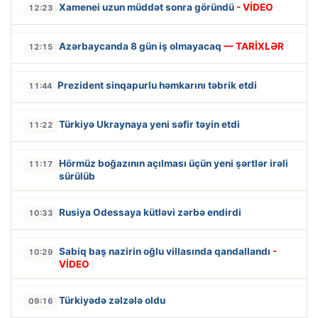
Xamenei uzun müddət sonra göründü
- VİDEO
12:23
Azərbaycanda 8 gün iş olmayacaq
— TARİXLƏR
12:15
Prezident sinqapurlu həmkarını təbrik etdi
11:44
Türkiyə Ukraynaya yeni səfir təyin etdi
11:22
Hörmüz boğazının açılması üçün yeni şərtlər irəli
11:17
sürülüb
Rusiya Odessaya kütləvi zərbə endirdi
10:33
Sabiq baş nazirin oğlu villasında qandallandı
-
10:29
VİDEO
Türkiyədə zəlzələ oldu
09:16