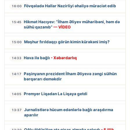
Fövqəladə Hallar Nazirliyi əhaliyə müraciət edib
16:00
Hikmət Hacıyev: “İlham Əliyev müharibəni, həm də
15:45
sülhü qazanıb”
— VİDEO
Məşhur fırıldaqçı görün kimin kürəkəni imiş?
15:00
Hava ilə bağlı
- Xəbərdarlıq
14:33
Paşinyanın prezident İlham Əliyevə zəngi sülhün
14:17
bərqərarı deməkdir
Premyer Liqadan La Liqaya getdi
14:05
Jurnalistlərə hücum edənlərlə bağlı araşdırma
13:37
aparılır
Oğlu öldürülən ata qisas almağa çalışdı
- 5 illik
13:30