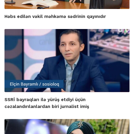
Həbs edilən vəkil məhkəmə sədrinin qayınıdır
SSRİ bayraqları ilə yürüş etdiyi üçün
cəzalandırılanlardan biri jurnalist imiş