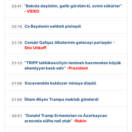
“Bakıda deyildim, gəlib gördüm ki, evimi sökürlər”
22:41
- VİDEO
Co Baydenin səhhəti pisləşdi
22:10
Cənubi Qafqaz ölkələrinin gələcəyi parlaqdır
-
21:18
Stiv Uitkoff
“TRIPP təhlükəsizliyin təminatı baxımından böyük
21:12
əhəmiyyət kəsb edir”
-Prezident
Xocavənddə buldozer minaya düşdü
21:08
İlham Əliyev Trampa məktub göndərdi
21:00
“Donald Tramp Ermənistan və Azərbaycan
20:51
arasında sülhə nail olub”
-Rubio