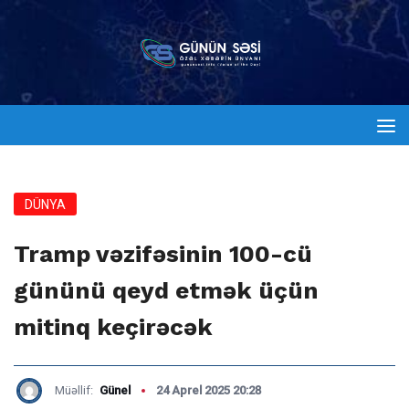
DÜNYA
Tramp vəzifəsinin 100-cü
gününü qeyd etmək üçün
mitinq keçirəcək
Müəllif:
Günel
24 Aprel 2025 20:28