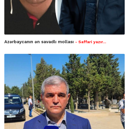
Azərbaycanın ən savadlı mollası
- Saffari yazır…