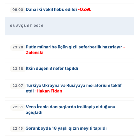
Daha iki vəkil həbs edildi
-ÖZƏL
09:00
08 AVQUST 2026
Putin müharibə üçün gizli səfərbərlik hazırlayır
-
23:28
Zelenski
İtkin düşən 8 nəfər tapıldı
23:18
Türkiyə Ukrayna və Rusiyaya moratorium təklif
23:07
etdi
-Hakan Fidan
Vens İranla danışıqlarda irəliləyiş olduğunu
22:51
açıqladı
Goranboyda 18 yaşlı qızın meyiti tapıldı
22:45