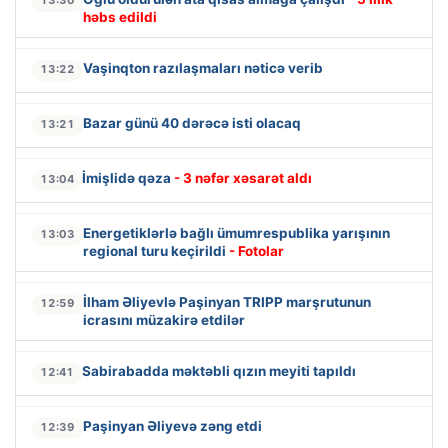
həbs edildi
Vaşinqton razılaşmaları nəticə verib
13:22
Bazar günü 40 dərəcə isti olacaq
13:21
İmişlidə qəza
- 3 nəfər xəsarət aldı
13:04
Energetiklərlə bağlı ümumrespublika yarışının
13:03
regional turu keçirildi
- Fotolar
İlham Əliyevlə Paşinyan TRIPP marşrutunun
12:59
icrasını müzakirə etdilər
Sabirabadda məktəbli qızın meyiti tapıldı
12:41
Paşinyan Əliyevə zəng etdi
12:39