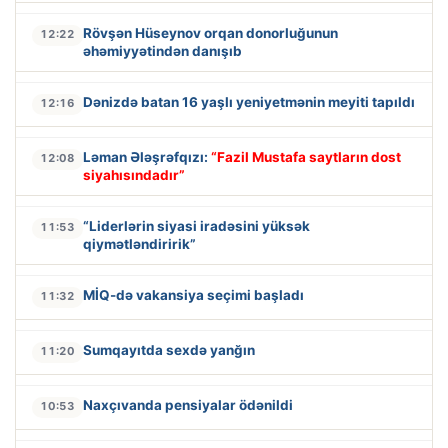
Rövşən Hüseynov orqan donorluğunun
12:22
əhəmiyyətindən danışıb
Dənizdə batan 16 yaşlı yeniyetmənin meyiti tapıldı
12:16
Ləman Ələşrəfqızı:
“Fazil Mustafa saytların dost
12:08
siyahısındadır”
“Liderlərin siyasi iradəsini yüksək
11:53
qiymətləndiririk”
MİQ-də vakansiya seçimi başladı
11:32
Sumqayıtda sexdə yanğın
11:20
Naxçıvanda pensiyalar ödənildi
10:53