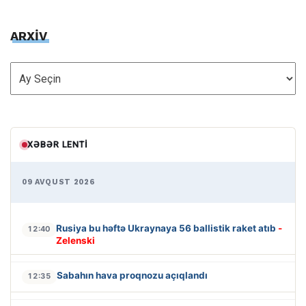
ARXİV
ARXİV
XƏBƏR LENTI
09 AVQUST 2026
Rusiya bu həftə Ukraynaya 56 ballistik raket atıb
-
12:40
Zelenski
Sabahın hava proqnozu açıqlandı
12:35