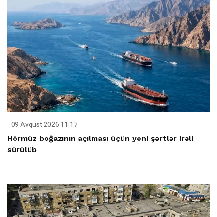
09 Avqust 2026 11:17
Hörmüz boğazının açılması üçün yeni şərtlər irəli
sürülüb