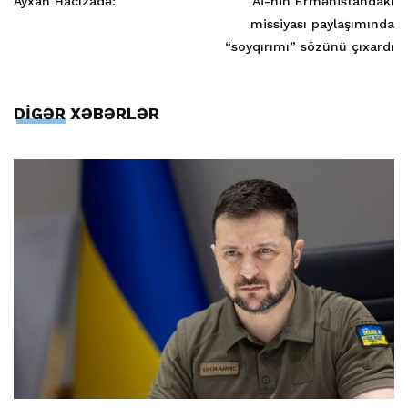
Ayxan Hacızadə:
Aİ-nin Ermənistandakı
missiyası paylaşımında
“soyqırımı” sözünü çıxardı
DİGƏR XƏBƏRLƏR