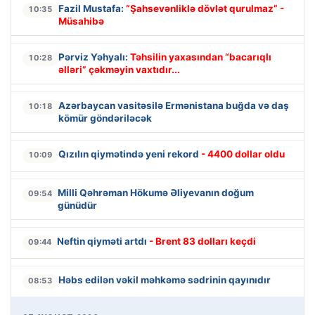
Fazil Mustafa:
“Şahsevənliklə dövlət qurulmaz” -
10:35
Müsahibə
Pərviz Yəhyalı:
Təhsilin yaxasından “bacarıqlı
10:28
əlləri” çəkməyin vaxtıdır...
Azərbaycan vasitəsilə Ermənistana buğda və daş
10:18
kömür göndəriləcək
Qızılın qiymətində yeni rekord
- 4400 dollar oldu
10:09
Milli Qəhrəman Hökumə Əliyevanın doğum
09:54
günüdür
Neftin qiyməti artdı
- Brent 83 dolları keçdi
09:44
Həbs edilən vəkil məhkəmə sədrinin qayınıdır
08:53