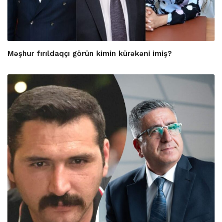
Məşhur fırıldaqçı görün kimin kürəkəni imiş?