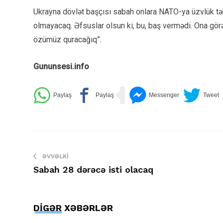
Ukrayna dövlət başçısı sabah onlara NATO-ya üzvlük təkl
olmayacaq. Əfsuslar olsun ki, bu, baş vermədi. Ona gör
özümüz quracağıq”.
Gununsesi.info
ƏVVƏLKI
Sabah 28 dərəcə isti olacaq
DİGƏR XƏBƏRLƏR