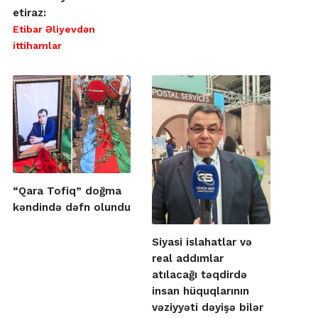
etiraz:
Etibar Əliyevdən
ittihamlar
“Qara Tofiq” doğma
kəndində dəfn olundu
Siyasi islahatlar və
real addımlar
atılacağı təqdirdə
insan hüquqlarının
vəziyyəti dəyişə bilər