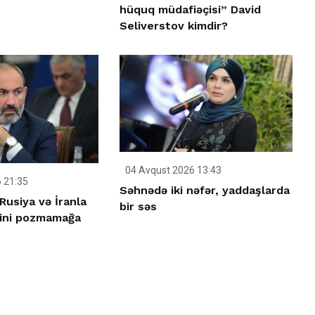
hüquq müdafiəçisi” David
Seliverstov kimdir?
04 Avqust 2026 13:43
 21:35
Səhnədə iki nəfər, yaddaşlarda
Rusiya və İranla
bir səs
rini pozmamağa