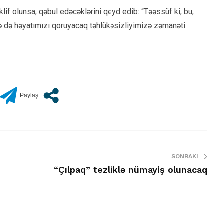
if olunsa, qəbul edəcəklərini qeyd edib: “Təəssüf ki, bu,
ə də həyatımızı qoruyacaq təhlükəsizliyimizə zəmanəti
SONRAKI
“Çılpaq” tezliklə nümayiş olunacaq