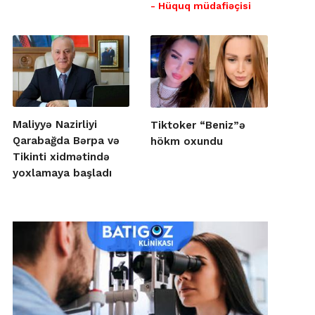
- Hüquq müdafiəçisi
Maliyyə Nazirliyi
Tiktoker “Beniz”ə
Qarabağda Bərpa və
hökm oxundu
Tikinti xidmətində
yoxlamaya başladı