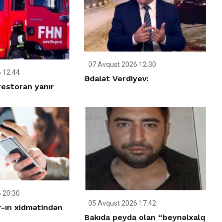
07 Avqust 2026 12:30
 12:44
Ədalət Verdiyev:
restoran yanır
 20:30
05 Avqust 2026 17:42
-ın xidmətindən
Bakıda peyda olan “beynəlxalq