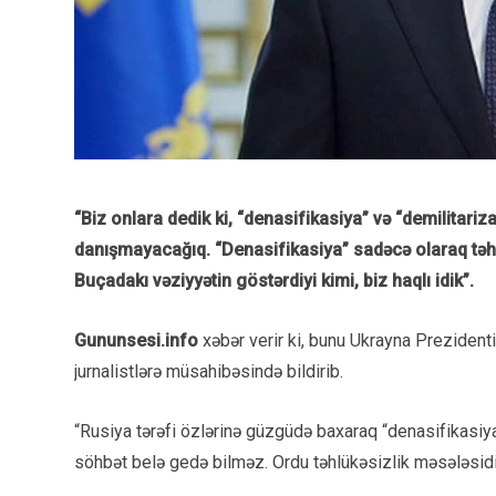
“Biz onlara dedik ki, “denasifikasiya” və “demilitariz
danışmayacağıq. “Denasifikasiya” sadəcə olaraq təhqir
Buçadakı vəziyyətin göstərdiyi kimi, biz haqlı idik”.
Gununsesi.info
xəbər verir ki, bunu Ukrayna Preziden
jurnalistlərə müsahibəsində bildirib.
“Rusiya tərəfi özlərinə güzgüdə baxaraq “denasifikasiya”
söhbət belə gedə bilməz. Ordu təhlükəsizlik məsələsidir