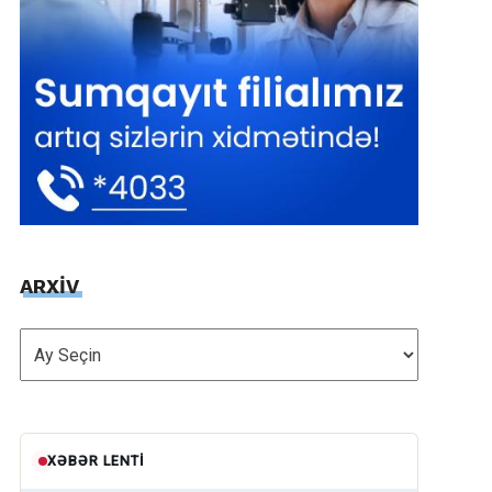
ARXİV
ARXİV
XƏBƏR LENTI