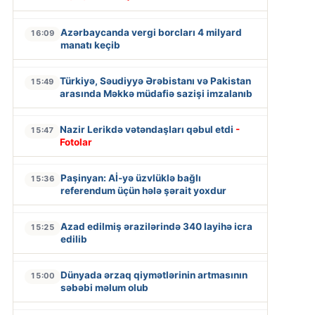
Azərbaycanda vergi borcları 4 milyard
16:09
manatı keçib
Türkiyə, Səudiyyə Ərəbistanı və Pakistan
15:49
arasında Məkkə müdafiə sazişi imzalanıb
Nazir Lerikdə vətəndaşları qəbul etdi
-
15:47
Fotolar
Paşinyan: Aİ-yə üzvlüklə bağlı
15:36
referendum üçün hələ şərait yoxdur
Azad edilmiş ərazilərində 340 layihə icra
15:25
edilib
Dünyada ərzaq qiymətlərinin artmasının
15:00
səbəbi məlum olub