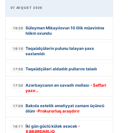
07 AVQUST 2026
Süleyman Mikayılovun 10 illik müavininə
19:20
hökm oxundu
Təqaüdçülərin pulunu talayan şəxs
19:10
saxlanıldı
Təqaüdçüləri aldadıb pullarını taladı
17:58
Azərbaycanın ən savadlı mollası
- Saffari
17:30
yazır…
Bakıda estetik əməliyyat zamanı üçüncü
17:09
ölüm
-Prokurorluq araşdırır
İki gün güclü külək əsəcək
-
16:11
XƏBƏRDARLIQ