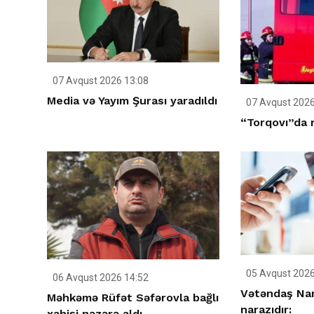
07 Avqust 2026 13:08
Media və Yayım Şurası yaradıldı
07 Avqust 2026
“Torqovı”da 
05 Avqust 2026
06 Avqust 2026 14:52
Vətəndaş Nar
Məhkəmə Rüfət Səfərovla bağlı
narazıdır:
xahişi nəzərə aldı