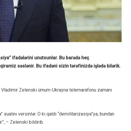
asiya” ifadələrini unutsunlar. Bu barədə heç
amiz səslənir. Bu ifadəni sizin tərəfinizdə işlədə bilərik.
ti Vladimir Zelenski ümum-Ukrayna telemarafonu zamanı
 sualını versinlər. O ki qaldı “demilitarizasiya”ya, bundan
”, – Zelenski bildirib.