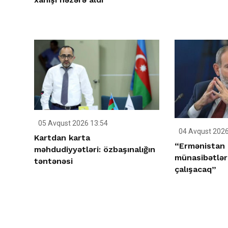
05 Avqust 2026 13:54
04 Avqust 2026
Kartdan karta
“Ermənistan 
məhdudiyyətləri: özbaşınalığın
münasibətlə
təntənəsi
çalışacaq”