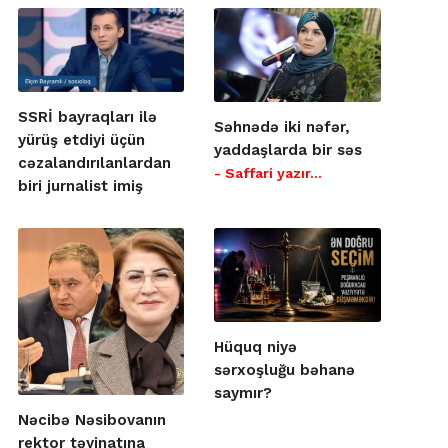
SSRİ bayraqları ilə
Səhnədə iki nəfər,
yürüş etdiyi üçün
yaddaşlarda bir səs
cəzalandırılanlardan
- Saffari yazır…
biri jurnalist imiş
Hüquq niyə
sərxoşluğu bəhanə
saymır?
Nəcibə Nəsibovanın
rektor təyinatına