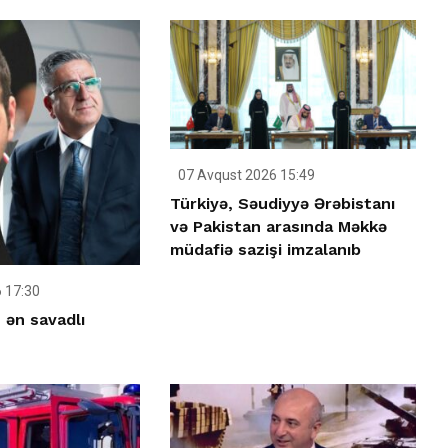
07 Avqust 2026 15:49
Türkiyə, Səudiyyə Ərəbistanı
və Pakistan arasında Məkkə
müdafiə sazişi imzalanıb
 17:30
 ən savadlı