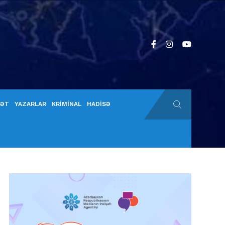
YƏT
YAZARLAR
KRİMİNAL
HADİSƏ