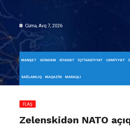
Cümə, Avq 7, 2026
MANŞET
GÜNDƏM
SİYASƏT
İQTİSADİYYAT
CƏMİYYƏT
SAĞLAMLIQ
MAQAZİN
MARAQLI
FLAŞ
Zelenskidən NATO açı