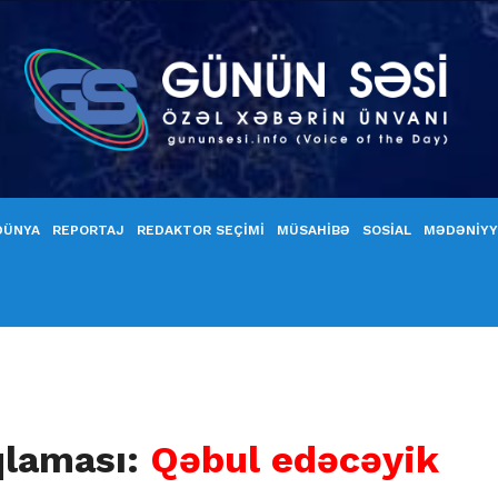
DÜNYA
REPORTAJ
REDAKTOR SEÇİMİ
MÜSAHİBƏ
SOSİAL
MƏDƏNİY
qlaması:
Qəbul edəcəyik