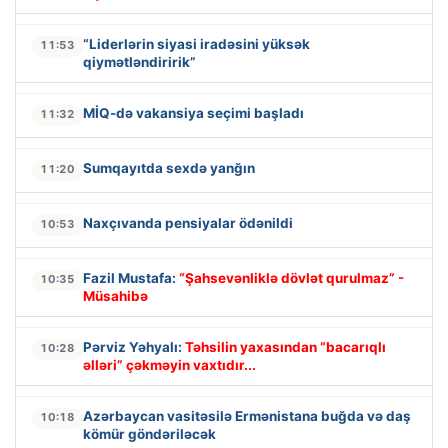
“Liderlərin siyasi iradəsini yüksək
11:53
qiymətləndiririk”
MİQ-də vakansiya seçimi başladı
11:32
Sumqayıtda sexdə yanğın
11:20
Naxçıvanda pensiyalar ödənildi
10:53
Fazil Mustafa:
“Şahsevənliklə dövlət qurulmaz” -
10:35
Müsahibə
Pərviz Yəhyalı:
Təhsilin yaxasından “bacarıqlı
10:28
əlləri” çəkməyin vaxtıdır...
Azərbaycan vasitəsilə Ermənistana buğda və daş
10:18
kömür göndəriləcək