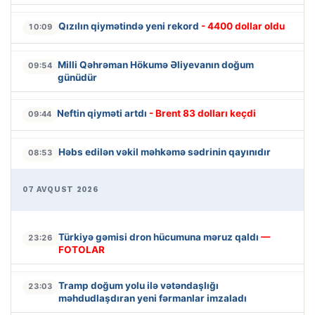
Qızılın qiymətində yeni rekord
- 4400 dollar oldu
10:09
Milli Qəhrəman Hökumə Əliyevanın doğum
09:54
günüdür
Neftin qiyməti artdı
- Brent 83 dolları keçdi
09:44
Həbs edilən vəkil məhkəmə sədrinin qayınıdır
08:53
07 AVQUST 2026
Türkiyə gəmisi dron hücumuna məruz qaldı
—
23:26
FOTOLAR
Tramp doğum yolu ilə vətəndaşlığı
23:03
məhdudlaşdıran yeni fərmanlar imzaladı