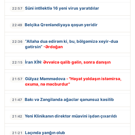
Süni intllektlə 16 yeni virus yaratdılar
22:57
Belçika Qrenlandiyaya qoşun yeridir
22:49
“Allaha dua edirəm ki, bu, bölgəmizə xeyir-dua
22:36
gətirsin”
-Ərdoğan
İran XİN:
Əvvəlcə qalib gəlin, sonra danışın
22:15
Gülyaz Məmmədova
- "Həyat yoldaşın istəmirsə,
21:57
oxuma, nə məcburdur"
Bakı və Zəngilanda ağaclar qanunsuz kəsilib
21:47
Yeni Klinikanın direktor müavini işdən çıxarıldı
21:42
Laçında yanğın olub
21:21