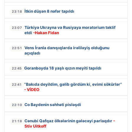
İtkin düşən 8 nəfər tapıldı
23:18
Türkiyə Ukrayna və Rusiyaya moratorium təklif
23:07
etdi
-Hakan Fidan
Vens İranla danışıqlarda irəliləyiş olduğunu
22:51
açıqladı
Goranboyda 18 yaşlı qızın meyiti tapıldı
22:45
“Bakıda deyildim, gəlib gördüm ki, evimi sökürlər”
22:41
- VİDEO
Co Baydenin səhhəti pisləşdi
22:10
Cənubi Qafqaz ölkələrinin gələcəyi parlaqdır
-
21:18
Stiv Uitkoff