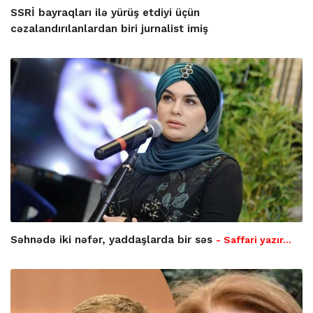
SSRİ bayraqları ilə yürüş etdiyi üçün
cəzalandırılanlardan biri jurnalist imiş
Səhnədə iki nəfər, yaddaşlarda bir səs
- Saffari yazır…