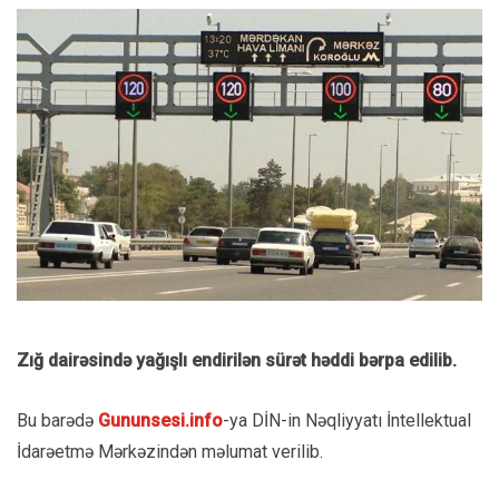
Zığ dairəsində yağışlı endirilən sürət həddi bərpa edilib.
Bu barədə
Gununsesi.info
-ya DİN-in Nəqliyyatı İntellektual
İdarəetmə Mərkəzindən məlumat verilib.