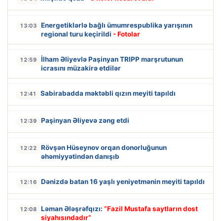
Energetiklərlə bağlı ümumrespublika yarışının
13:03
regional turu keçirildi
- Fotolar
İlham Əliyevlə Paşinyan TRIPP marşrutunun
12:59
icrasını müzakirə etdilər
Sabirabadda məktəbli qızın meyiti tapıldı
12:41
Paşinyan Əliyevə zəng etdi
12:39
Rövşən Hüseynov orqan donorluğunun
12:22
əhəmiyyətindən danışıb
Dənizdə batan 16 yaşlı yeniyetmənin meyiti tapıldı
12:16
Ləman Ələşrəfqızı:
“Fazil Mustafa saytların dost
12:08
siyahısındadır”