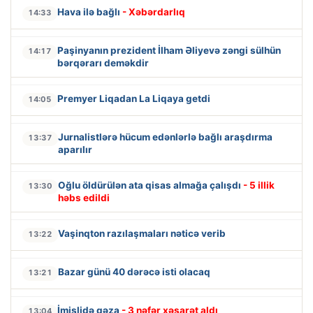
Hava ilə bağlı
- Xəbərdarlıq
14:33
Paşinyanın prezident İlham Əliyevə zəngi sülhün
14:17
bərqərarı deməkdir
Premyer Liqadan La Liqaya getdi
14:05
Jurnalistlərə hücum edənlərlə bağlı araşdırma
13:37
aparılır
Oğlu öldürülən ata qisas almağa çalışdı
- 5 illik
13:30
həbs edildi
Vaşinqton razılaşmaları nəticə verib
13:22
Bazar günü 40 dərəcə isti olacaq
13:21
İmişlidə qəza
- 3 nəfər xəsarət aldı
13:04