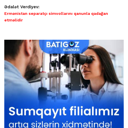
Ədalət Verdiyev:
Ermənistan separatçı simvollarını qanunla qadağan
etməlidir