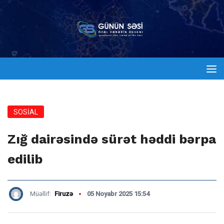
SOSİAL
Zığ dairəsində sürət həddi bərpa
edilib
Müəllif:
Firuzə
05 Noyabr 2025 15:54