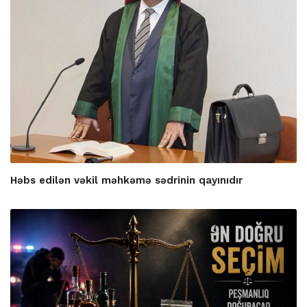
Həbs edilən vəkil məhkəmə sədrinin qayınıdır