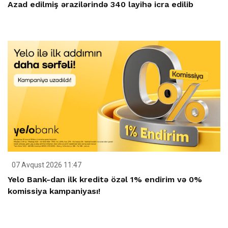
Azad edilmiş ərazilərində 340 layihə icra edilib
07 Avqust 2026 11:47
Yelo Bank-dan ilk kreditə özəl 1% endirim və 0%
komissiya kampaniyası!