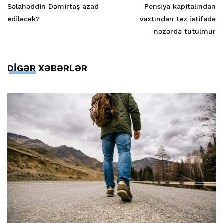
Səlahəddin Dəmirtaş azad
Pensiya kapitalından
ediləcək?
vaxtından tez istifadə
nəzərdə tutulmur
DİGƏR XƏBƏRLƏR