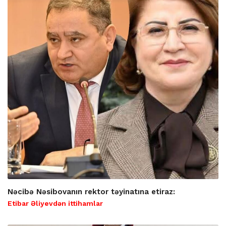
Nəcibə Nəsibovanın rektor təyinatına etiraz:
Etibar Əliyevdən ittihamlar