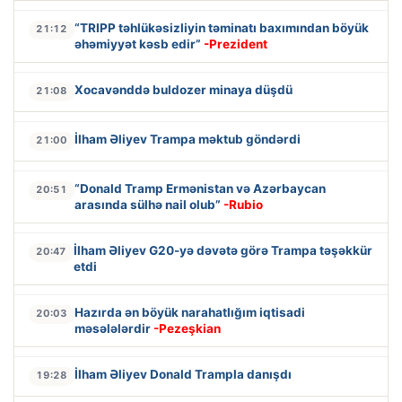
“TRIPP təhlükəsizliyin təminatı baxımından böyük
21:12
əhəmiyyət kəsb edir”
-Prezident
Xocavənddə buldozer minaya düşdü
21:08
İlham Əliyev Trampa məktub göndərdi
21:00
“Donald Tramp Ermənistan və Azərbaycan
20:51
arasında sülhə nail olub”
-Rubio
İlham Əliyev G20-yə dəvətə görə Trampa təşəkkür
20:47
etdi
Hazırda ən böyük narahatlığım iqtisadi
20:03
məsələlərdir
-Pezeşkian
İlham Əliyev Donald Trampla danışdı
19:28