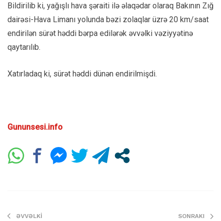
Bildirilib ki, yağışlı hava şəraiti ilə əlaqədar olaraq Bakının Zığ
dairəsi-Hava Limanı yolunda bəzi zolaqlar üzrə 20 km/saat
endirilən sürət həddi bərpa edilərək əvvəlki vəziyyətinə
qaytarılıb.
Xatırladaq ki, sürət həddi dünən endirilmişdi.
Gununsesi.info
ƏVVƏLKI
SONRAKI