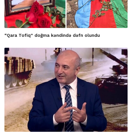
“Qara Tofiq” doğma kəndində dəfn olundu