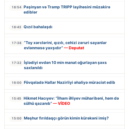
Paşinyan və Tramp TRIPP layihəsini müzakirə
18:54
ediblər
Qızıl bahalaşdı
18:43
“Toy xərclərini, qızılı, cehizi zəruri sayanlar
17:38
evlənməsə yaxşıdır”
— Deputat
İşlədiyi evdən 10 min manat oğurlayan şəxs
17:32
saxlanıldı
Fövqəladə Hallar Nazirliyi əhaliyə müraciət edib
16:00
Hikmət Hacıyev: “İlham Əliyev müharibəni, həm də
15:45
sülhü qazanıb”
— VİDEO
Məşhur fırıldaqçı görün kimin kürəkəni imiş?
15:00