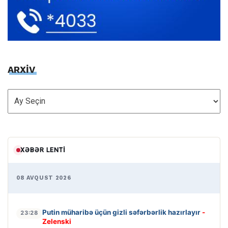
ARXİV
ARXİV
XƏBƏR LENTI
08 AVQUST 2026
Putin müharibə üçün gizli səfərbərlik hazırlayır
-
23:28
Zelenski