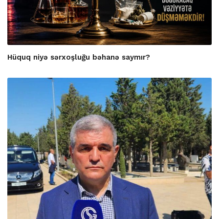
Hüquq niyə sərxoşluğu bəhanə saymır?