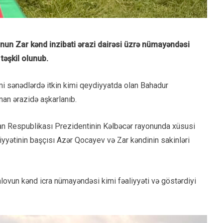
onun Zar kənd inzibati ərazi dairəsi üzrə nümayəndəsi
əşkil olunub.
i sənədlərdə itkin kimi qeydiyyatda olan Bahadur
nan ərazidə aşkarlanıb.
an Respublikası Prezidentinin Kəlbəcər rayonunda xüsusi
yətinin başçısı Azər Qocayev və Zar kəndinin sakinləri
ovun kənd icra nümayəndəsi kimi fəaliyyəti və göstərdiyi