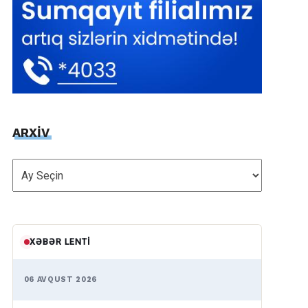
ARXİV
ARXİV
XƏBƏR LENTI
06 AVQUST 2026