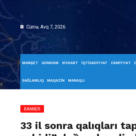
Cümə, Avq 7, 2026
MANŞET
GÜNDƏM
SİYASƏT
İQTİSADİYYAT
CƏMİYYƏT
SAĞLAMLIQ
MAQAZİN
MARAQLI
BANNER
33 il sonra qalıqları t