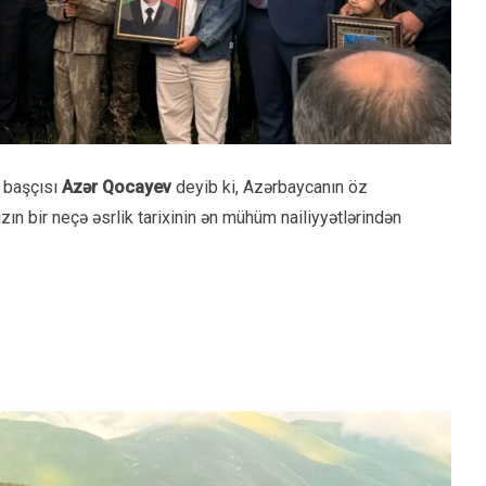
n başçısı
Azər Qocayev
deyib ki, Azərbaycanın öz
ın bir neçə əsrlik tarixinin ən mühüm nailiyyətlərindən