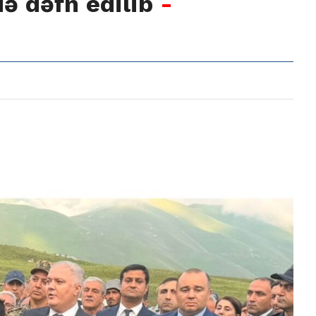
ə dəfn edilib
-