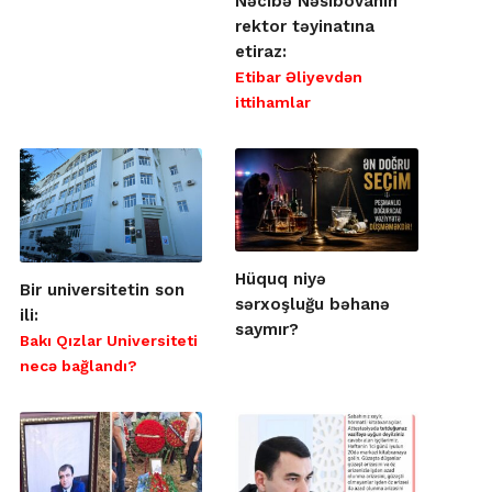
Nəcibə Nəsibovanın
rektor təyinatına
etiraz:
Etibar Əliyevdən
ittihamlar
Hüquq niyə
Bir universitetin son
sərxoşluğu bəhanə
ili:
saymır?
Bakı Qızlar Universiteti
necə bağlandı?