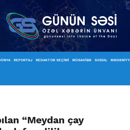
DÜNYA
REPORTAJ
REDAKTOR SEÇİMİ
MÜSAHİBƏ
SOSİAL
MƏDƏNİY
apılan “Meydan çay