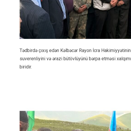
Tədbirdə çıxış edən Kəlbəcər Rayon İcra Hakimiyyətini
suverenliyini və ərazi bütövlüyünü bərpa etməsi xalqımız
biridir.