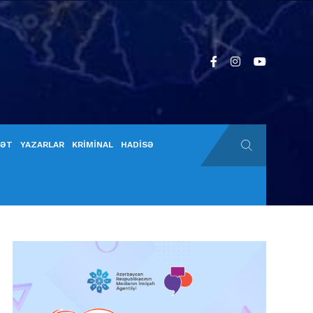
YƏT
YAZARLAR
KRİMİNAL
HADİSƏ