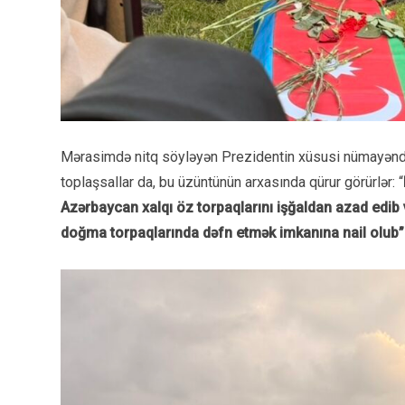
Mərasimdə nitq söyləyən Prezidentin xüsusi nümayən
toplaşsallar da, bu üzüntünün arxasında qürur görürlər: “
Azərbaycan xalqı öz torpaqlarını işğaldan azad edib 
doğma torpaqlarında dəfn etmək imkanına nail olub”