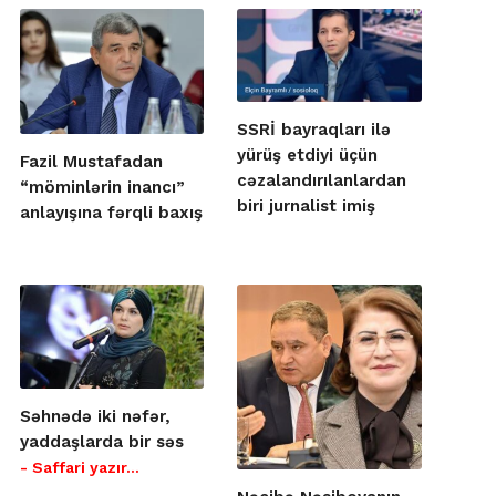
SSRİ bayraqları ilə
yürüş etdiyi üçün
Fazil Mustafadan
cəzalandırılanlardan
“möminlərin inancı”
biri jurnalist imiş
anlayışına fərqli baxış
Səhnədə iki nəfər,
yaddaşlarda bir səs
- Saffari yazır…