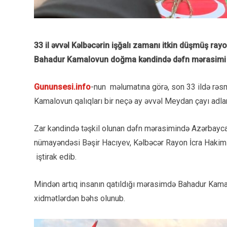
33 il əvvəl Kəlbəcərin işğalı zamanı itkin düşmüş ray
Bahadur Kamalovun doğma kəndində dəfn mərasimi t
Gununsesi.info
-nun məlumatına görə, son 33 ildə rəsm
Kamalovun qalıqları bir neçə ay əvvəl Meydan çayı adla
Zar kəndində təşkil olunan dəfn mərasimində Azərbayc
nümayəndəsi Bəşir Hacıyev, Kəlbəcər Rayon İcra Hakimiy
iştirak edib.
Mindən artıq insanın qatıldığı mərasimdə Bahadur Kamal
xidmətlərdən bəhs olunub.