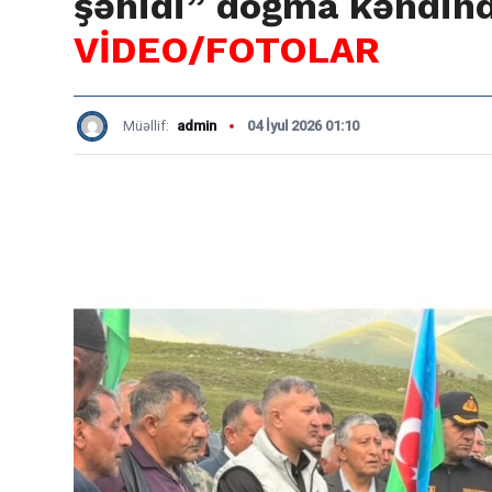
şəhidi” doğma kəndind
VİDEO/FOTOLAR
Müəllif:
admin
04 İyul 2026 01:10