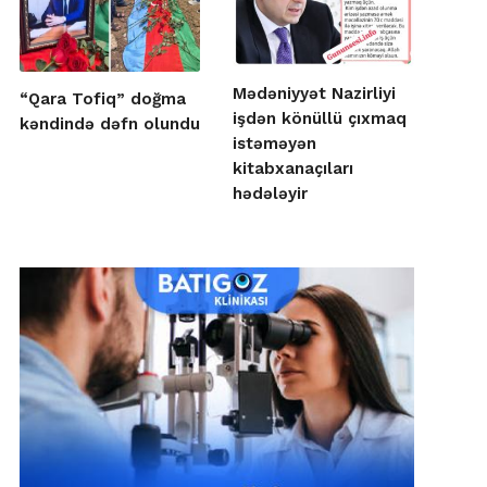
Mədəniyyət Nazirliyi
“Qara Tofiq” doğma
işdən könüllü çıxmaq
kəndində dəfn olundu
istəməyən
kitabxanaçıları
hədələyir