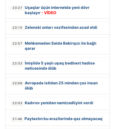
Uşaqlar üçün internetdə yeni dövr
23:27
başlayır
- VİDEO
Zelenski onları vəzifəsindən azad etdi
23:15
Məhkəmədən Səidə Bəkirqızı ilə bağlı
22:57
qərar
İmişlidə 5 yaşlı uşaq bədbəxt hadisə
22:33
nəticəsində ölüb
Avropada istidən 25 mindən çox insan
22:09
ölüb
Kadırov yenidən namizədliyini verdi
22:03
Paytaxtın bu ərazilərində qaz olmayacaq
21:46