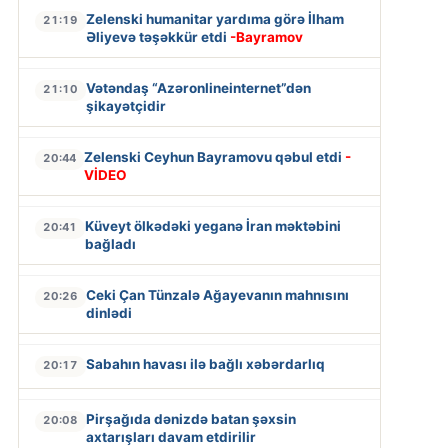
Zelenski humanitar yardıma görə İlham
21:19
Əliyevə təşəkkür etdi
-Bayramov
Vətəndaş “Azəronlineinternet”dən
21:10
şikayətçidir
Zelenski Ceyhun Bayramovu qəbul etdi
-
20:44
VİDEO
Küveyt ölkədəki yeganə İran məktəbini
20:41
bağladı
Ceki Çan Tünzalə Ağayevanın mahnısını
20:26
dinlədi
Sabahın havası ilə bağlı xəbərdarlıq
20:17
Pirşağıda dənizdə batan şəxsin
20:08
axtarışları davam etdirilir