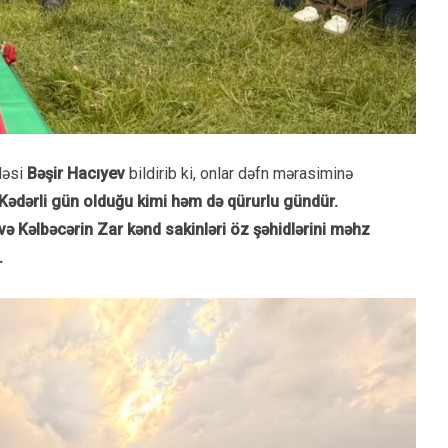
dəsi
Bəşir Hacıyev
bildirib ki, onlar dəfn mərasiminə
Kədərli gün olduğu kimi həm də qürurlu gündür.
və Kəlbəcərin Zar kənd sakinləri öz şəhidlərini məhz
.