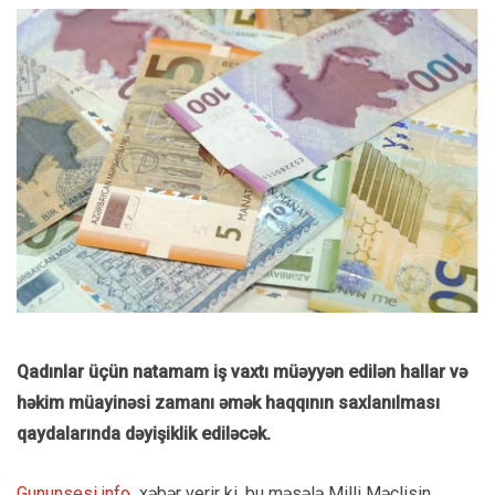
Qadınlar üçün natamam iş vaxtı müəyyən edilən hallar və
həkim müayinəsi zamanı əmək haqqının saxlanılması
qaydalarında dəyişiklik ediləcək.
Gununsesi.info
xəbər verir ki, bu məsələ Milli Məclisin