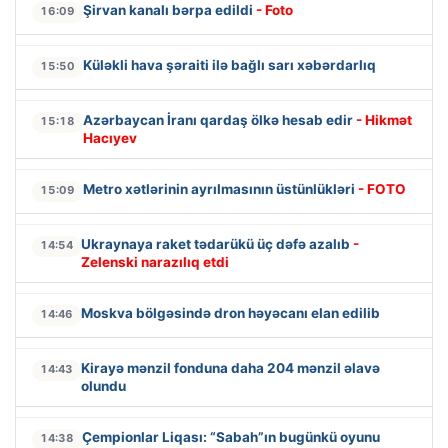
Şirvan kanalı bərpa edildi
- Foto
16:09
Küləkli hava şəraiti ilə bağlı sarı xəbərdarlıq
15:50
Azərbaycan İranı qardaş ölkə hesab edir
- Hikmət
15:18
Hacıyev
Metro xətlərinin ayrılmasının üstünlükləri
- FOTO
15:09
Ukraynaya raket tədarükü üç dəfə azalıb
-
14:54
Zelenski narazılıq etdi
Moskva bölgəsində dron həyəcanı elan edilib
14:46
Kirayə mənzil fonduna daha 204 mənzil əlavə
14:43
olundu
Çempionlar Liqası: “Sabah”ın bugünkü oyunu
14:38