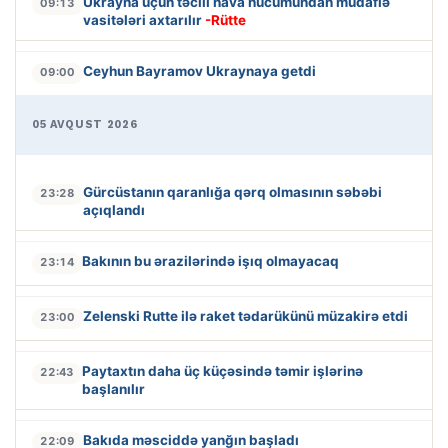
Ukrayna üçün təcili hava hücumundan müdafiə
09:13
vasitələri axtarılır
-Rütte
Ceyhun Bayramov Ukraynaya getdi
09:00
05 AVQUST 2026
Gürcüstanın qaranlığa qərq olmasının səbəbi
23:28
açıqlandı
Bakının bu ərazilərində işıq olmayacaq
23:14
Zelenski Rutte ilə raket tədarükünü müzakirə etdi
23:00
Paytaxtın daha üç küçəsində təmir işlərinə
22:43
başlanılır
Bakıda məsciddə yanğın başladı
22:09