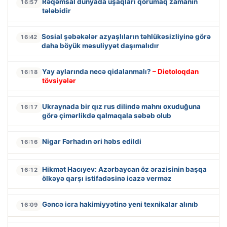
Rəqəmsal dünyada uşaqları qorumaq zamanın
16:57
tələbidir
Sosial şəbəkələr azyaşlıların təhlükəsizliyinə görə
16:42
daha böyük məsuliyyət daşımalıdır
Yay aylarında necə qidalanmalı?
– Dietoloqdan
16:18
tövsiyələr
Ukraynada bir qız rus dilində mahnı oxuduğuna
16:17
görə çimərlikdə qalmaqala səbəb olub
Nigar Fərhadın əri həbs edildi
16:16
Hikmət Hacıyev: Azərbaycan öz ərazisinin başqa
16:12
ölkəyə qarşı istifadəsinə icazə verməz
Gəncə icra hakimiyyətinə yeni texnikalar alınıb
16:09