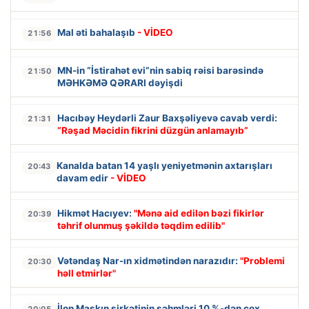
Mal əti bahalaşıb
- VİDEO
21:56
MN-in “İstirahət evi”nin sabiq rəisi barəsində
21:50
MƏHKƏMƏ QƏRARI dəyişdi
Hacıbəy Heydərli Zaur Baxşəliyevə cavab verdi:
21:31
“Rəşad Məcidin fikrini düzgün anlamayıb”
Kanalda batan 14 yaşlı yeniyetmənin axtarışları
20:43
davam edir
- VİDEO
Hikmət Hacıyev:
"Mənə aid edilən bəzi fikirlər
20:39
təhrif olunmuş şəkildə təqdim edilib"
Vətəndaş Nar-ın xidmətindən narazıdır:
"Problemi
20:30
həll etmirlər"
İlon Maskın şirkətinin səhmləri 10 %-dən çox