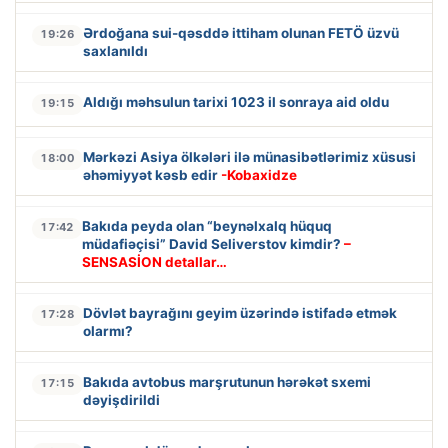
Ərdoğana sui-qəsddə ittiham olunan FETÖ üzvü
19:26
saxlanıldı
Aldığı məhsulun tarixi 1023 il sonraya aid oldu
19:15
Mərkəzi Asiya ölkələri ilə münasibətlərimiz xüsusi
18:00
əhəmiyyət kəsb edir
-Kobaxidze
Bakıda peyda olan “beynəlxalq hüquq
17:42
müdafiəçisi” David Seliverstov kimdir?
–
SENSASİON detallar…
Dövlət bayrağını geyim üzərində istifadə etmək
17:28
olarmı?
Bakıda avtobus marşrutunun hərəkət sxemi
17:15
dəyişdirildi