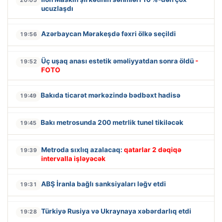
20:05
ucuzlaşdı
Azərbaycan Mərakeşdə fəxri ölkə seçildi
19:56
Üç uşaq anası estetik əməliyyatdan sonra öldü
-
19:52
FOTO
Bakıda ticarət mərkəzində bədbəxt hadisə
19:49
Bakı metrosunda 200 metrlik tunel tikiləcək
19:45
Metroda sıxlıq azalacaq:
qatarlar 2 dəqiqə
19:39
intervalla işləyəcək
ABŞ İranla bağlı sanksiyaları ləğv etdi
19:31
Türkiyə Rusiya və Ukraynaya xəbərdarlıq etdi
19:28