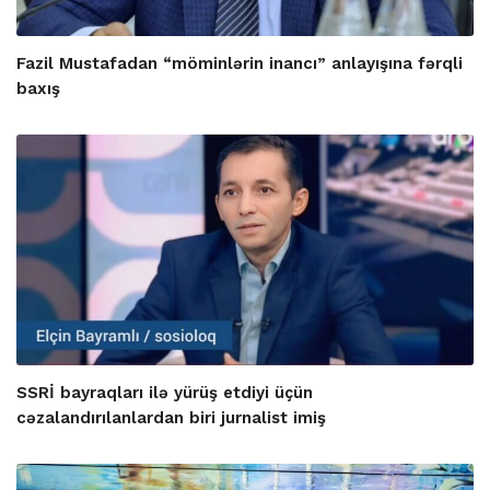
Fazil Mustafadan “möminlərin inancı” anlayışına fərqli
baxış
SSRİ bayraqları ilə yürüş etdiyi üçün
cəzalandırılanlardan biri jurnalist imiş