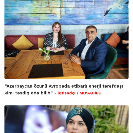
“Azərbaycan özünü Avropada etibarlı enerji tərəfdaşı
kimi təsdiq edə bilib”
- İqtisadçı / MÜSAHİBƏ