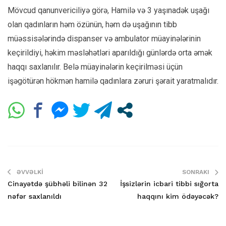
Mövcud qanunvericiliyə görə, Hamilə və 3 yaşınadək uşağı
olan qadınların həm özünün, həm də uşağının tibb
müəssisələrində dispanser və ambulator müayinələrinin
keçirildiyi, həkim məsləhətləri aparıldığı günlərdə orta əmək
haqqı saxlanılır. Belə müayinələrin keçirilməsi üçün
işəgötürən hökmən hamilə qadınlara zəruri şərait yaratmalıdır.
ƏVVƏLKI
SONRAKI
Cinayətdə şübhəli bilinən 32
İşsizlərin icbari tibbi sığorta
nəfər saxlanıldı
haqqını kim ödəyəcək?