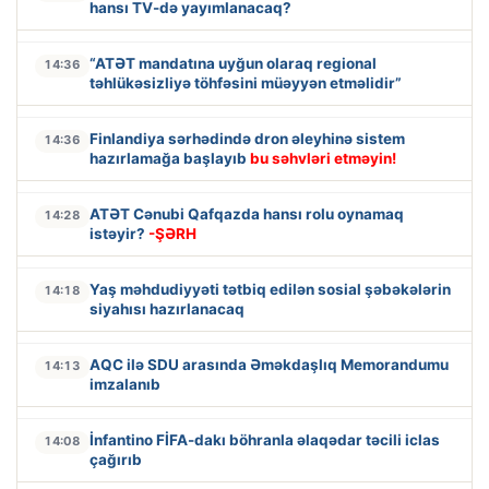
hansı TV-də yayımlanacaq?
“ATƏT mandatına uyğun olaraq regional
14:36
təhlükəsizliyə töhfəsini müəyyən etməlidir”
Finlandiya sərhədində dron əleyhinə sistem
14:36
hazırlamağa başlayıb
bu səhvləri etməyin!
ATƏT Cənubi Qafqazda hansı rolu oynamaq
14:28
istəyir?
-ŞƏRH
Yaş məhdudiyyəti tətbiq edilən sosial şəbəkələrin
14:18
siyahısı hazırlanacaq
AQC ilə SDU arasında Əməkdaşlıq Memorandumu
14:13
imzalanıb
İnfantino FİFA-dakı böhranla əlaqədar təcili iclas
14:08
çağırıb