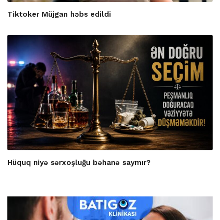
Tiktoker Müjgan həbs edildi
Hüquq niyə sərxoşluğu bəhanə saymır?