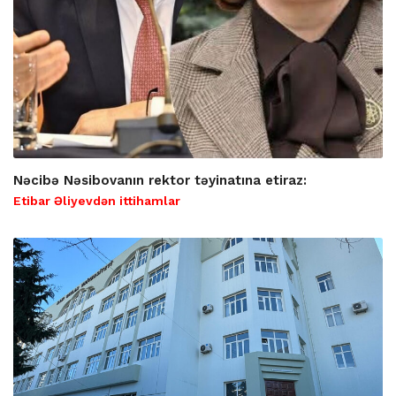
Nəcibə Nəsibovanın rektor təyinatına etiraz:
Etibar Əliyevdən ittihamlar