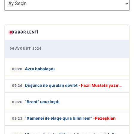
ARXİV
XƏBƏR LENTI
06 AVQUST 2026
Avro bahalaşdı
09:28
Düşüncə ilə qurulan dövlət
- Fazil Mustafa yazır…
09:26
“Brent” ucuzlaşdı
09:26
“Xamenei ilə əlaqə qura bilmirəm”
-Pezeşkian
09:23