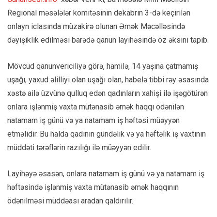
Regional məsələlər komitəsinin dekabrın 3-də keçirilən
onlayn iclasında müzakirə olunan Əmək Məcəlləsində
dəyişiklik edilməsi barədə qanun layihəsində öz əksini tapıb.
Mövcud qanunvericiliyə görə, hamilə, 14 yaşına çatmamış
uşağı, yaxud əlilliyi olan uşağı olan, habelə tibbi rəy əsasında
xəstə ailə üzvünə qulluq edən qadınların xahişi ilə işəgötürən
onlara işlənmiş vaxta mütənasib əmək haqqı ödənilən
natamam iş günü və ya natamam iş həftəsi müəyyən
etməlidir. Bu halda qadının gündəlik və ya həftəlik iş vaxtının
müddəti tərəflərin razılığı ilə müəyyən edilir.
Layihəyə əsasən, onlara natamam iş günü və ya natamam iş
həftəsində işlənmiş vaxta mütənasib əmək haqqının
ödənilməsi müddəası aradan qaldırılır.