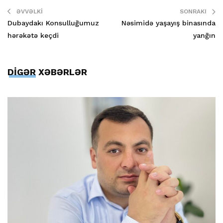
ƏVVƏLKI
SONRAKI
Dubaydakı Konsulluğumuz
Nəsimidə yaşayış binasında
hərəkətə keçdi
yanğın
DİGƏR XƏBƏRLƏR