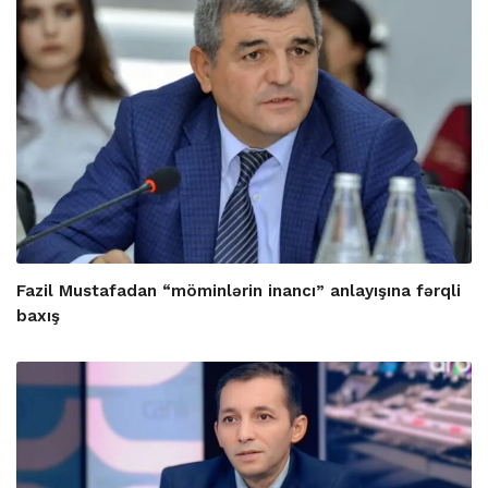
Fazil Mustafadan “möminlərin inancı” anlayışına fərqli
baxış