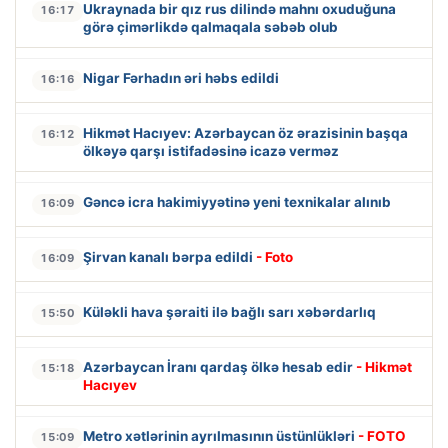
Ukraynada bir qız rus dilində mahnı oxuduğuna
16:17
görə çimərlikdə qalmaqala səbəb olub
Nigar Fərhadın əri həbs edildi
16:16
Hikmət Hacıyev: Azərbaycan öz ərazisinin başqa
16:12
ölkəyə qarşı istifadəsinə icazə verməz
Gəncə icra hakimiyyətinə yeni texnikalar alınıb
16:09
Şirvan kanalı bərpa edildi
- Foto
16:09
Küləkli hava şəraiti ilə bağlı sarı xəbərdarlıq
15:50
Azərbaycan İranı qardaş ölkə hesab edir
- Hikmət
15:18
Hacıyev
Metro xətlərinin ayrılmasının üstünlükləri
- FOTO
15:09