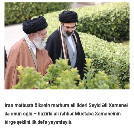
İran mətbuatı ölkənin mərhum ali lideri Seyid Əli Xamanei
ilə onun oğlu – hazırkı ali rəhbər Müctəba Xamaneinin
birgə şəklini ilk dəfə yayımlayıb.