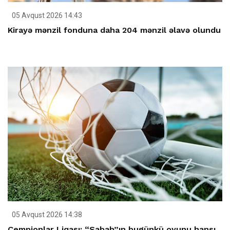
05 Avqust 2026 14:43
Kirayə mənzil fonduna daha 204 mənzil əlavə olundu
05 Avqust 2026 14:38
Çempionlar Liqası: “Sabah”ın bugünkü oyunu hansı