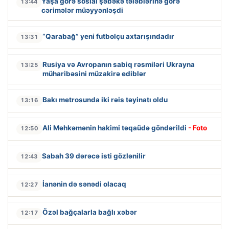
Yaşa görə sosial şəbəkə tələblərinə görə
13:44
cərimələr müəyyənləşdi
“Qarabağ” yeni futbolçu axtarışındadır
13:31
Rusiya və Avropanın sabiq rəsmiləri Ukrayna
13:25
müharibəsini müzakirə ediblər
Bakı metrosunda iki rəis təyinatı oldu
13:16
Ali Məhkəmənin hakimi təqaüdə göndərildi
- Foto
12:50
Sabah 39 dərəcə isti gözlənilir
12:43
İanənin də sənədi olacaq
12:27
Özəl bağçalarla bağlı xəbər
12:17