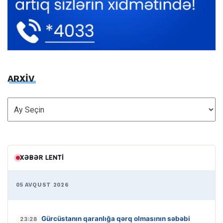
ARXİV
ARXİV
XƏBƏR LENTI
05 AVQUST 2026
Gürcüstanın qaranlığa qərq olmasının səbəbi
23:28