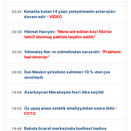
Kanalda batan 14 yaşlı yeniyetmənin axtarışları
20:43
davam edir
- VİDEO
Hikmət Hacıyev:
"Mənə aid edilən bəzi fikirlər
20:39
təhrif olunmuş şəkildə təqdim edilib"
Vətəndaş Nar-ın xidmətindən narazıdır:
"Problemi
20:30
həll etmirlər"
İlon Maskın şirkətinin səhmləri 10 %-dən çox
20:05
ucuzlaşdı
Azərbaycan Mərakeşdə fəxri ölkə seçildi
19:56
Üç uşaq anası estetik əməliyyatdan sonra öldü
-
19:52
FOTO
Bakıda ticarət mərkəzində bədbəxt hadisə
19:49