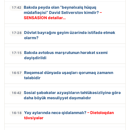
Bakıda peyda olan “beynəlxalq hüquq
17:42
müdafiəçisi” David Seliverstov kimdir?
–
SENSASİON detallar…
Dövlət bayrağını geyim üzərində istifadə etmək
17:28
olarmı?
Bakıda avtobus marşrutunun hərəkət sxemi
17:15
dəyişdirildi
Rəqəmsal dünyada uşaqları qorumaq zamanın
16:57
tələbidir
Sosial şəbəkələr azyaşlıların təhlükəsizliyinə görə
16:42
daha böyük məsuliyyət daşımalıdır
Yay aylarında necə qidalanmalı?
– Dietoloqdan
16:18
tövsiyələr