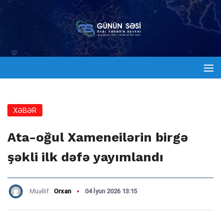
XƏBƏR
Ata-oğul Xameneilərin birgə
şəkli ilk dəfə yayımlandı
Müəllif:
Orxan
04 İyun 2026 13:15