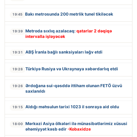
Bakı metrosunda 200 metrlik tunel tikiləcək
19:45
Metroda sıxlıq azalacaq:
qatarlar 2 dəqiqə
19:39
intervalla işləyəcək
ABŞ İranla bağlı sanksiyaları ləğv etdi
19:31
Türkiyə Rusiya və Ukraynaya xəbərdarlıq etdi
19:28
Ərdoğana sui-qəsddə ittiham olunan FETÖ üzvü
19:26
saxlanıldı
Aldığı məhsulun tarixi 1023 il sonraya aid oldu
19:15
Mərkəzi Asiya ölkələri ilə münasibətlərimiz xüsusi
18:00
əhəmiyyət kəsb edir
-Kobaxidze