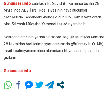
Gununsesi.info
xatırladır ki, Seyid Əli Xamanei bu ilin 28
fevralında ABŞ-İsrail koalisiyasının hava hücumları
nəticəsində Tehrandakı evində öldürülüb. Həmin vaxt orada
olan 56 yaşlı Müctəba Xamenei isə ağır yaralanıb.
Sonradan atasının yerinə ali rəhbər seçilən Müctəba Xamanei
28 fevraldan bəri ictimaiyyət qarşısında görünməyib. O, ABŞ-
İsrail koalisiyasının hücumlarından ehtiyatlanaraq hələ də
gizlənir.
Gununsesi.info