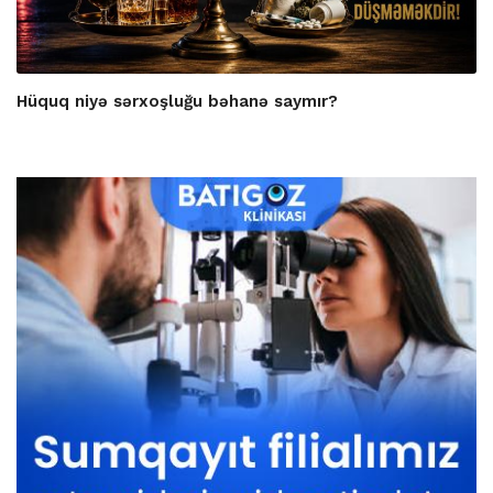
Hüquq niyə sərxoşluğu bəhanə saymır?