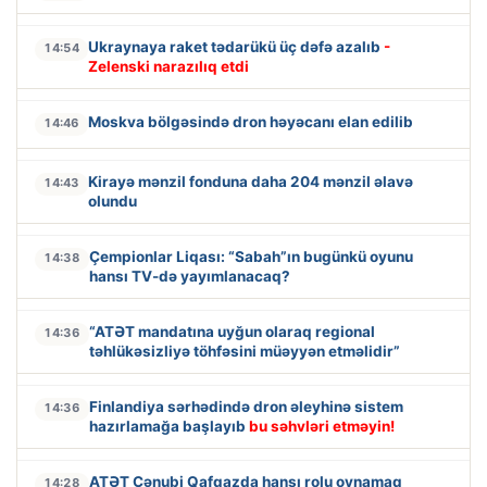
Ukraynaya raket tədarükü üç dəfə azalıb
-
14:54
Zelenski narazılıq etdi
Moskva bölgəsində dron həyəcanı elan edilib
14:46
Kirayə mənzil fonduna daha 204 mənzil əlavə
14:43
olundu
Çempionlar Liqası: “Sabah”ın bugünkü oyunu
14:38
hansı TV-də yayımlanacaq?
“ATƏT mandatına uyğun olaraq regional
14:36
təhlükəsizliyə töhfəsini müəyyən etməlidir”
Finlandiya sərhədində dron əleyhinə sistem
14:36
hazırlamağa başlayıb
bu səhvləri etməyin!
ATƏT Cənubi Qafqazda hansı rolu oynamaq
14:28