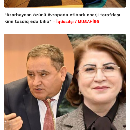
“Azərbaycan özünü Avropada etibarlı enerji tərəfdaşı
kimi təsdiq edə bilib”
- İqtisadçı / MÜSAHİBƏ