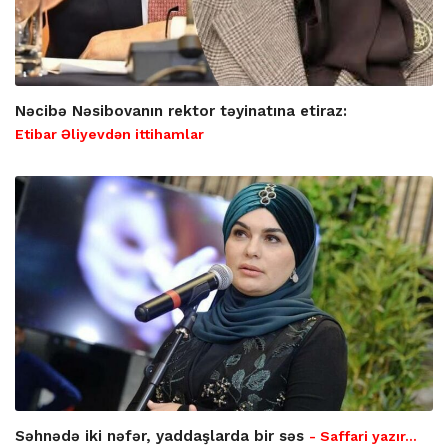
Nəcibə Nəsibovanın rektor təyinatına etiraz:
Etibar Əliyevdən ittihamlar
Səhnədə iki nəfər, yaddaşlarda bir səs
- Saffari yazır…