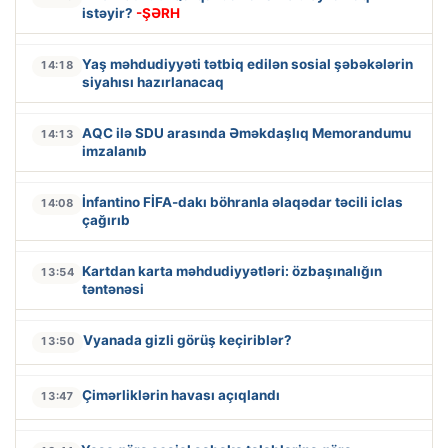
istəyir?
-ŞƏRH
Yaş məhdudiyyəti tətbiq edilən sosial şəbəkələrin
14:18
siyahısı hazırlanacaq
AQC ilə SDU arasında Əməkdaşlıq Memorandumu
14:13
imzalanıb
İnfantino FİFA-dakı böhranla əlaqədar təcili iclas
14:08
çağırıb
Kartdan karta məhdudiyyətləri: özbaşınalığın
13:54
təntənəsi
Vyanada gizli görüş keçiriblər?
13:50
Çimərliklərin havası açıqlandı
13:47