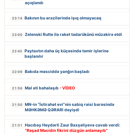
açıqlandı
Bakının bu ərazilərində işıq olmayacaq
23:14
Zelenski Rutte ilə raket tədarükünü müzakirə etdi
23:00
Paytaxtın daha üç küçəsində təmir işlərinə
22:43
başlanılır
Bakıda məsciddə yanğın başladı
22:09
Mal əti bahalaşıb
- VİDEO
21:56
MN-in “İstirahət evi”nin sabiq rəisi barəsində
21:50
MƏHKƏMƏ QƏRARI dəyişdi
Hacıbəy Heydərli Zaur Baxşəliyevə cavab verdi:
21:31
“Rəşad Məcidin fikrini düzgün anlamayıb”