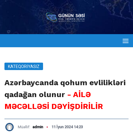
KATEQORIYASIZ
Azərbaycanda qohum evlilikləri
qadağan olunur
- AİLƏ
MƏCƏLLƏSİ DƏYİŞDİRİLİR
Müəllif:
admin
11 İyun 2024 14:23