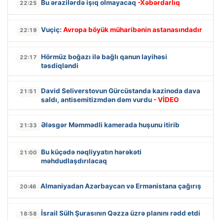
Bu ərazilərdə işıq olmayacaq
-Xəbərdarlıq
22:25
Vuçiç:
Avropa böyük müharibənin astanasındadır
22:19
Hörmüz boğazı ilə bağlı qanun layihəsi
22:17
təsdiqləndi
David Seliverstovun Gürcüstanda kazinoda dava
21:51
saldı, antisemitizmdən dəm vurdu
- VİDEO
Ələsgər Məmmədli kamerada huşunu itirib
21:33
Bu küçədə nəqliyyatın hərəkəti
21:00
məhdudlaşdırılacaq
Almaniyadan Azərbaycan və Ermənistana çağırış
20:46
İsrail Sülh Şurasının Qəzza üzrə planını rədd etdi
18:58