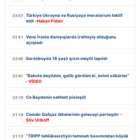
Türkiyə Ukrayna və Rusiyaya moratorium təklif
23:07
etdi
-Hakan Fidan
Vens İranla danışıqlarda irəliləyiş olduğunu
22:51
açıqladı
Goranboyda 18 yaşlı qızın meyiti tapıldı
22:45
“Bakıda deyildim, gəlib gördüm ki, evimi sökürlər”
22:41
- VİDEO
Co Baydenin səhhəti pisləşdi
22:10
Cənubi Qafqaz ölkələrinin gələcəyi parlaqdır
-
21:18
Stiv Uitkoff
“TRIPP təhlükəsizliyin təminatı baxımından böyük
21:12