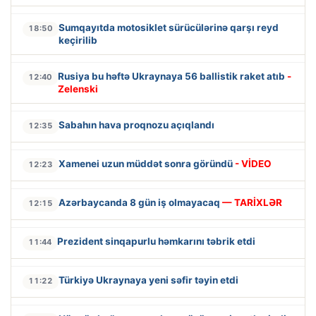
Sumqayıtda motosiklet sürücülərinə qarşı reyd
18:50
keçirilib
Rusiya bu həftə Ukraynaya 56 ballistik raket atıb
-
12:40
Zelenski
Sabahın hava proqnozu açıqlandı
12:35
Xamenei uzun müddət sonra göründü
- VİDEO
12:23
Azərbaycanda 8 gün iş olmayacaq
— TARİXLƏR
12:15
Prezident sinqapurlu həmkarını təbrik etdi
11:44
Türkiyə Ukraynaya yeni səfir təyin etdi
11:22