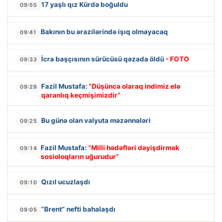
17 yaşlı qız Kürdə boğuldu
09:55
Bakının bu ərazilərində işıq olmayacaq
09:41
İcra başçısının sürücüsü qəzada öldü
- FOTO
09:33
Fazil Mustafa:
“Düşüncə olaraq indimiz elə
09:28
qaranlıq keçmişimizdir”
Bu günə olan valyuta məzənnələri
09:25
Fazil Mustafa:
“Milli hədəfləri dəyişdirmək
09:14
sosioloqların uğurudur”
Qızıl ucuzlaşdı
09:10
“Brent” nefti bahalaşdı
09:05