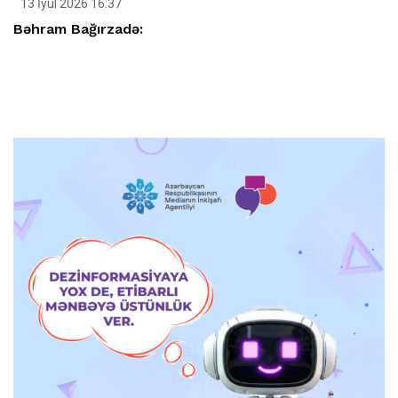
13 İyul 2026 16:37
Bəhram Bağırzadə: