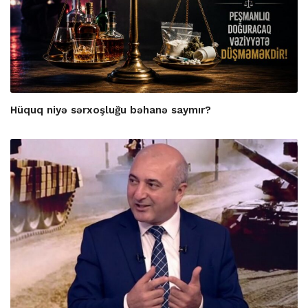
Hüquq niyə sərxoşluğu bəhanə saymır?