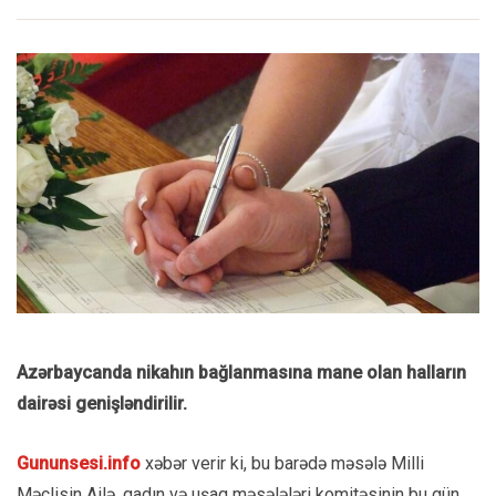
Azərbaycanda nikahın bağlanmasına mane olan halların
dairəsi genişləndirilir.
Gununsesi.info
xəbər verir ki, bu barədə məsələ Milli
Məclisin Ailə, qadın və uşaq məsələləri komitəsinin bu gün