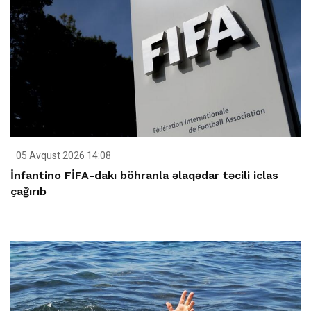
05 Avqust 2026 14:08
İnfantino FİFA-dakı böhranla əlaqədar təcili iclas
çağırıb