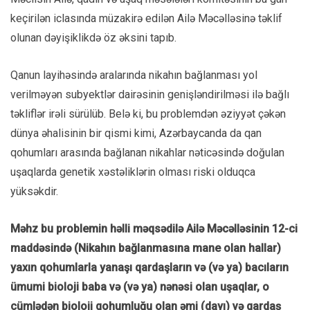
keçirilən iclasında müzakirə edilən Ailə Məcəlləsinə təklif
olunan dəyişiklikdə öz əksini tapıb.
Qanun layihəsində aralarında nikahın bağlanması yol
verilməyən subyektlər dairəsinin genişləndirilməsi ilə bağlı
təkliflər irəli sürülüb. Belə ki, bu problemdən əziyyət çəkən
dünya əhalisinin bir qismi kimi, Azərbaycanda da qan
qohumları arasında bağlanan nikahlar nəticəsində doğulan
uşaqlarda genetik xəstəliklərin olması riski olduqca
yüksəkdir.
Məhz bu problemin həlli məqsədilə Ailə Məcəlləsinin 12-ci
maddəsində (Nikahın bağlanmasına mane olan hallar)
yaxın qohumlarla yanaşı qardaşların və (və ya) bacıların
ümumi bioloji baba və (və ya) nənəsi olan uşaqlar, o
cümlədən bioloji qohumluğu olan əmi (dayı) və qardaş