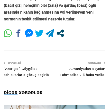
(bacı) qızı, həmçinin bibi (xala) və qardaş (bacı) oğlu
arasında nikahın bağlanmasına yol verilməyən yeni
normanın təsbit edilməsi nəzərdə tutulur.
ƏVVƏLKI
SONRAKI
“Azərişıq” Göygöldə
Almaniyadan qayıdan
sahibkarlarla görüş keçirib
Təhmasibə 2 il həbs verildi
DİGƏR XƏBƏRLƏR