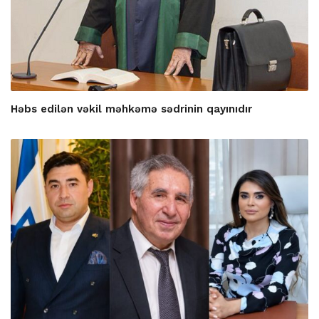
Həbs edilən vəkil məhkəmə sədrinin qayınıdır