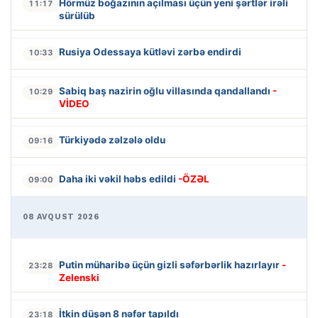
Hörmüz boğazının açılması üçün yeni şərtlər irəli
11:17
sürülüb
Rusiya Odessaya kütləvi zərbə endirdi
10:33
Sabiq baş nazirin oğlu villasında qandallandı
-
10:29
VİDEO
Türkiyədə zəlzələ oldu
09:16
Daha iki vəkil həbs edildi
-ÖZƏL
09:00
08 AVQUST 2026
Putin müharibə üçün gizli səfərbərlik hazırlayır
-
23:28
Zelenski
İtkin düşən 8 nəfər tapıldı
23:18