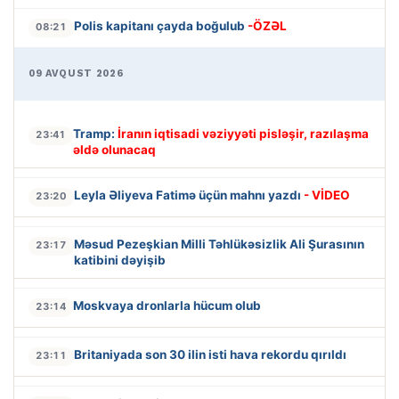
Polis kapitanı çayda boğulub
-ÖZƏL
08:21
09 AVQUST 2026
Tramp:
İranın iqtisadi vəziyyəti pisləşir, razılaşma
23:41
əldə olunacaq
Leyla Əliyeva Fatimə üçün mahnı yazdı
- VİDEO
23:20
Məsud Pezeşkian Milli Təhlükəsizlik Ali Şurasının
23:17
katibini dəyişib
Moskvaya dronlarla hücum olub
23:14
Britaniyada son 30 ilin isti hava rekordu qırıldı
23:11