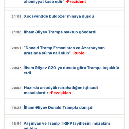
əhəmiyyət kəsb edir”
-Prezident
Xocavənddə buldozer minaya düşdü
21:08
İlham Əliyev Trampa məktub göndərdi
21:00
“Donald Tramp Ermənistan və Azərbaycan
20:51
arasında sülhə nail olub”
-Rubio
İlham Əliyev G20-yə dəvətə görə Trampa təşəkkür
20:47
etdi
Hazırda ən böyük narahatlığım iqtisadi
20:03
məsələlərdir
-Pezeşkian
İlham Əliyev Donald Trampla danışdı
19:28
Paşinyan və Tramp TRIPP layihəsini müzakirə
18:54
ediblər