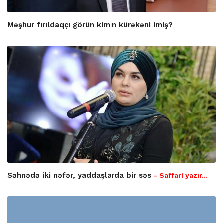
Məşhur fırıldaqçı görün kimin kürəkəni imiş?
Səhnədə iki nəfər, yaddaşlarda bir səs
- Saffari yazır…