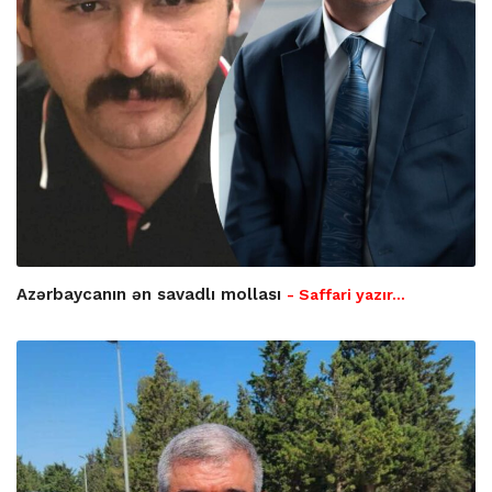
Azərbaycanın ən savadlı mollası
- Saffari yazır…