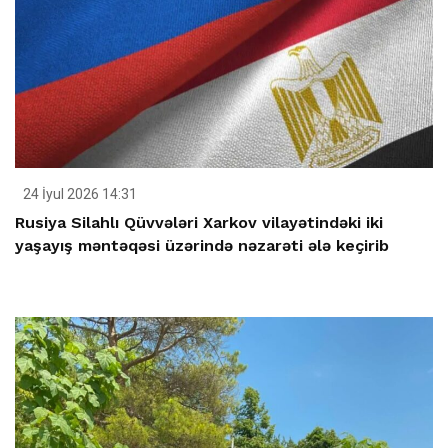
24 İyul 2026 14:31
Rusiya Silahlı Qüvvələri Xarkov vilayətindəki iki
yaşayış məntəqəsi üzərində nəzarəti ələ keçirib