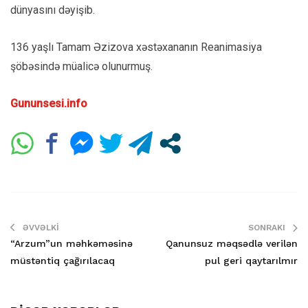
dünyasını dəyişib.
136 yaşlı Tamam Əzizova xəstəxananın Reanimasiya
şöbəsində müalicə olunurmuş.
Gununsesi.info
ƏVVƏLKI
SONRAKI
“Arzum”un məhkəməsinə
Qanunsuz məqsədlə verilən
müstəntiq çağırılacaq
pul geri qaytarılmır