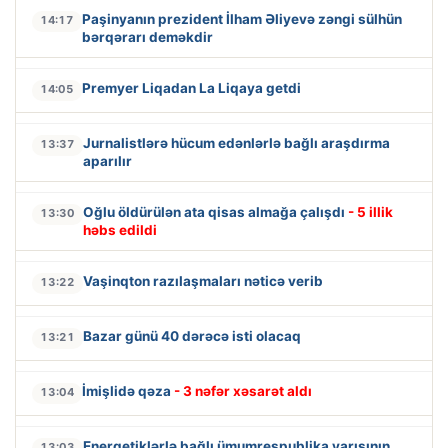
Paşinyanın prezident İlham Əliyevə zəngi sülhün
14:17
bərqərarı deməkdir
Premyer Liqadan La Liqaya getdi
14:05
Jurnalistlərə hücum edənlərlə bağlı araşdırma
13:37
aparılır
Oğlu öldürülən ata qisas almağa çalışdı
- 5 illik
13:30
həbs edildi
Vaşinqton razılaşmaları nəticə verib
13:22
Bazar günü 40 dərəcə isti olacaq
13:21
İmişlidə qəza
- 3 nəfər xəsarət aldı
13:04
Energetiklərlə bağlı ümumrespublika yarışının
13:03