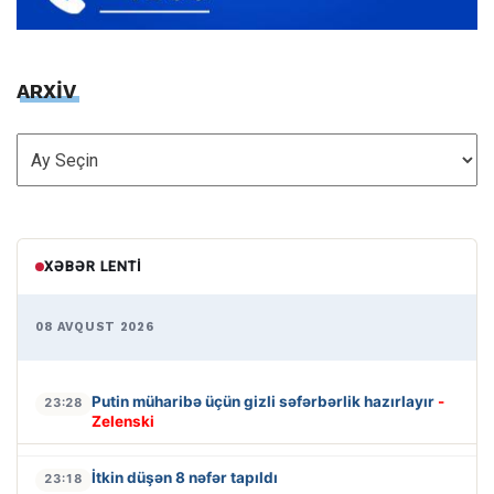
ARXİV
ARXİV
XƏBƏR LENTI
08 AVQUST 2026
Putin müharibə üçün gizli səfərbərlik hazırlayır
-
23:28
Zelenski
İtkin düşən 8 nəfər tapıldı
23:18