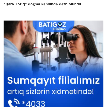
“Qara Tofiq” doğma kəndində dəfn olundu