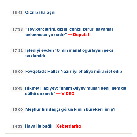
Qızıl bahalaşdı
18:43
“Toy xərclərini, qızılı, cehizi zəruri sayanlar
17:38
evlənməsə yaxşıdır”
— Deputat
İşlədiyi evdən 10 min manat oğurlayan şəxs
17:32
saxlanıldı
Fövqəladə Hallar Nazirliyi əhaliyə müraciət edib
16:00
Hikmət Hacıyev: “İlham Əliyev müharibəni, həm də
15:45
sülhü qazanıb”
— VİDEO
Məşhur fırıldaqçı görün kimin kürəkəni imiş?
15:00
Hava ilə bağlı
- Xəbərdarlıq
14:33