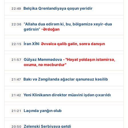
Belçika Qrenlandiyaya qoşun yeridir
22:49
“Allaha dua edirəm ki, bu, bölgəmizə xeyir-dua
22:36
gətirsin”
-Ərdoğan
İran XİN:
Əvvəlcə qalib gəlin, sonra danışın
22:15
Gülyaz Məmmədova
- "Həyat yoldaşın istəmirsə,
21:57
oxuma, nə məcburdur"
Bakı və Zəngilanda ağaclar qanunsuz kəsilib
21:47
Yeni Klinikanın direktor müavini işdən çıxarıldı
21:42
Laçında yanğın olub
21:21
Zelenski Serbiyaya getdi
20:50