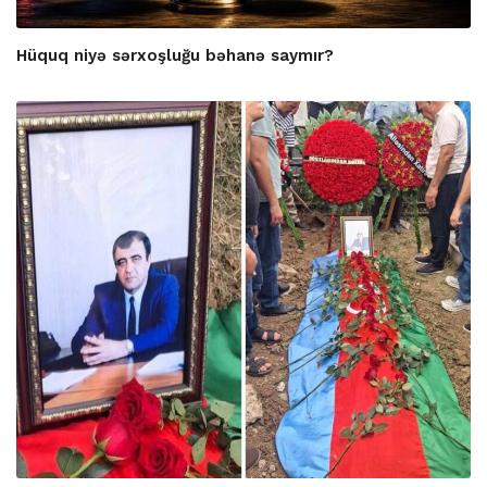
Hüquq niyə sərxoşluğu bəhanə saymır?