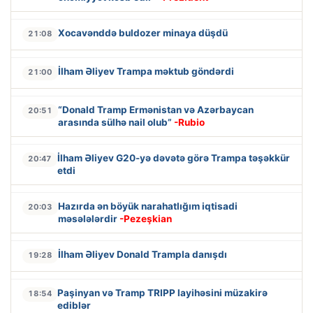
Xocavənddə buldozer minaya düşdü
21:08
İlham Əliyev Trampa məktub göndərdi
21:00
“Donald Tramp Ermənistan və Azərbaycan
20:51
arasında sülhə nail olub”
-Rubio
İlham Əliyev G20-yə dəvətə görə Trampa təşəkkür
20:47
etdi
Hazırda ən böyük narahatlığım iqtisadi
20:03
məsələlərdir
-Pezeşkian
İlham Əliyev Donald Trampla danışdı
19:28
Paşinyan və Tramp TRIPP layihəsini müzakirə
18:54
ediblər