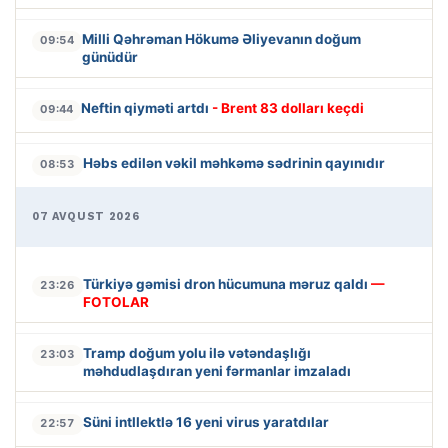
Milli Qəhrəman Hökumə Əliyevanın doğum
09:54
günüdür
Neftin qiyməti artdı
- Brent 83 dolları keçdi
09:44
Həbs edilən vəkil məhkəmə sədrinin qayınıdır
08:53
07 AVQUST 2026
Türkiyə gəmisi dron hücumuna məruz qaldı
—
23:26
FOTOLAR
Tramp doğum yolu ilə vətəndaşlığı
23:03
məhdudlaşdıran yeni fərmanlar imzaladı
Süni intllektlə 16 yeni virus yaratdılar
22:57