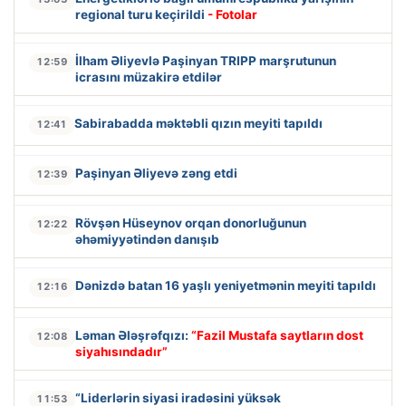
regional turu keçirildi
- Fotolar
İlham Əliyevlə Paşinyan TRIPP marşrutunun
12:59
icrasını müzakirə etdilər
Sabirabadda məktəbli qızın meyiti tapıldı
12:41
Paşinyan Əliyevə zəng etdi
12:39
Rövşən Hüseynov orqan donorluğunun
12:22
əhəmiyyətindən danışıb
Dənizdə batan 16 yaşlı yeniyetmənin meyiti tapıldı
12:16
Ləman Ələşrəfqızı:
“Fazil Mustafa saytların dost
12:08
siyahısındadır”
“Liderlərin siyasi iradəsini yüksək
11:53