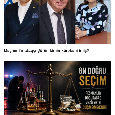
Məşhur fırıldaqçı görün kimin kürəkəni imiş?