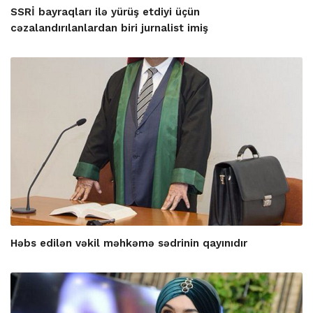
SSRİ bayraqları ilə yürüş etdiyi üçün
cəzalandırılanlardan biri jurnalist imiş
Həbs edilən vəkil məhkəmə sədrinin qayınıdır