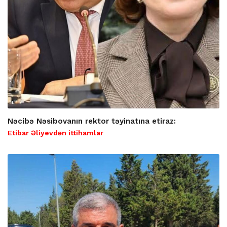
Nəcibə Nəsibovanın rektor təyinatına etiraz:
Etibar Əliyevdən ittihamlar