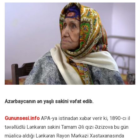
Azərbaycanın ən yaşlı sakini vəfat edib.
Gununsesi.info
APA-ya istinadən xəbər verir ki, 1890-cı il
təvəllüdlü Lənkəran sakini Tamam Əli qızı Əzizova bu gün
müalicə aldığı Lənkəran Rayon Mərkəzi Xəstəxanasında