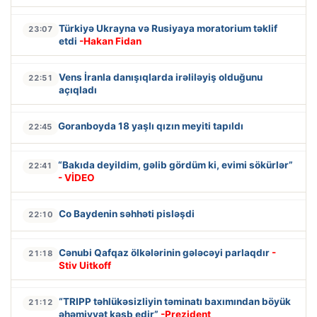
Türkiyə Ukrayna və Rusiyaya moratorium təklif
23:07
etdi
-Hakan Fidan
Vens İranla danışıqlarda irəliləyiş olduğunu
22:51
açıqladı
Goranboyda 18 yaşlı qızın meyiti tapıldı
22:45
“Bakıda deyildim, gəlib gördüm ki, evimi sökürlər”
22:41
- VİDEO
Co Baydenin səhhəti pisləşdi
22:10
Cənubi Qafqaz ölkələrinin gələcəyi parlaqdır
-
21:18
Stiv Uitkoff
“TRIPP təhlükəsizliyin təminatı baxımından böyük
21:12
əhəmiyyət kəsb edir”
-Prezident