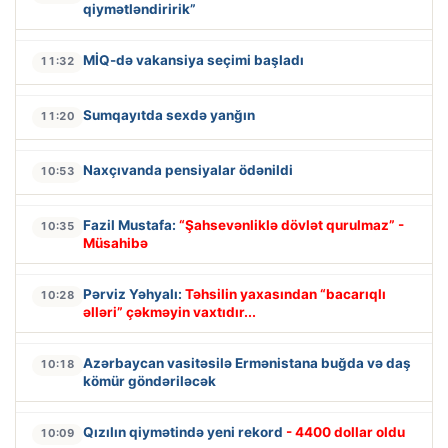
qiymətləndiririk”
MİQ-də vakansiya seçimi başladı
11:32
Sumqayıtda sexdə yanğın
11:20
Naxçıvanda pensiyalar ödənildi
10:53
Fazil Mustafa:
“Şahsevənliklə dövlət qurulmaz” -
10:35
Müsahibə
Pərviz Yəhyalı:
Təhsilin yaxasından “bacarıqlı
10:28
əlləri” çəkməyin vaxtıdır...
Azərbaycan vasitəsilə Ermənistana buğda və daş
10:18
kömür göndəriləcək
Qızılın qiymətində yeni rekord
- 4400 dollar oldu
10:09