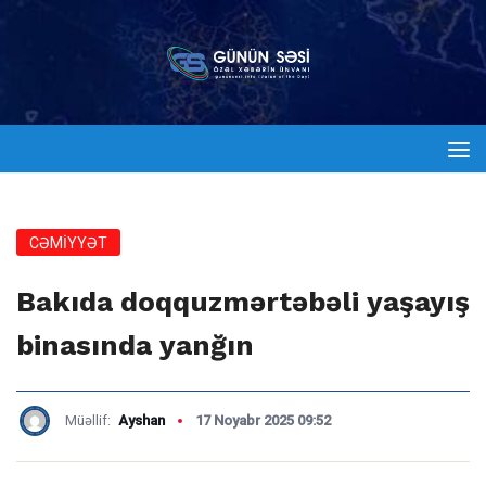
CƏMİYYƏT
Bakıda doqquzmərtəbəli yaşayış
binasında yanğın
Müəllif:
Ayshan
17 Noyabr 2025 09:52