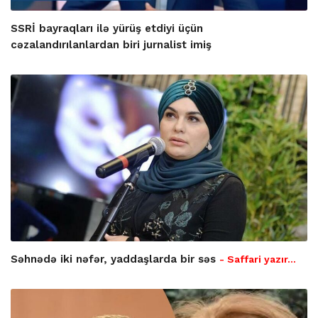
SSRİ bayraqları ilə yürüş etdiyi üçün
cəzalandırılanlardan biri jurnalist imiş
Səhnədə iki nəfər, yaddaşlarda bir səs
- Saffari yazır…