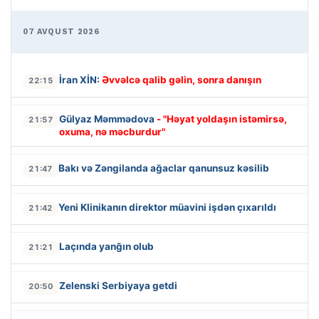
07 AVQUST 2026
İran XİN:
Əvvəlcə qalib gəlin, sonra danışın
22:15
Gülyaz Məmmədova
- "Həyat yoldaşın istəmirsə,
21:57
oxuma, nə məcburdur"
Bakı və Zəngilanda ağaclar qanunsuz kəsilib
21:47
Yeni Klinikanın direktor müavini işdən çıxarıldı
21:42
Laçında yanğın olub
21:21
Zelenski Serbiyaya getdi
20:50