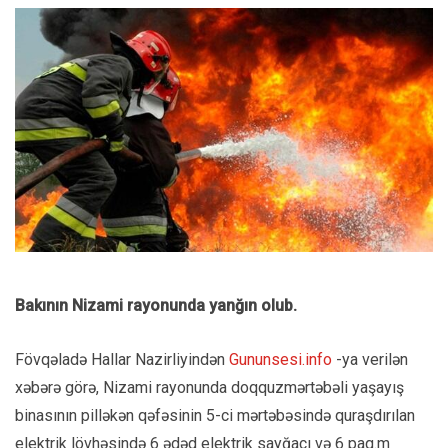
Bakının Nizami rayonunda yanğın olub.
Fövqəladə Hallar Nazirliyindən
Gununsesi.info
-ya verilən
xəbərə görə, Nizami rayonunda doqquzmərtəbəli yaşayış
binasının pilləkən qəfəsinin 5-ci mərtəbəsində quraşdırılan
elektrik lövhəsində 6 ədəd elektrik sayğacı və 6 paq.m