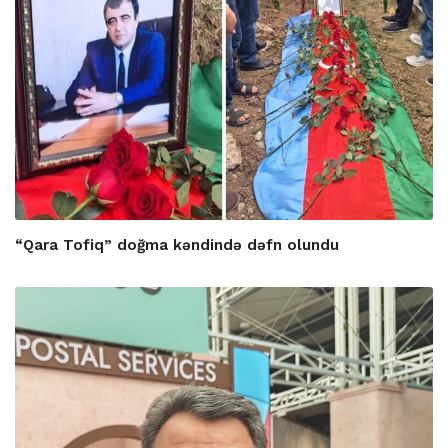
“Qara Tofiq” doğma kəndində dəfn olundu