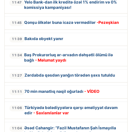
Yelo Bank-dan ilk kreditə özəl 1% endirim və 0%
11:47
komissiya kampaniyası!
Qonşu ölkələr buna icazə vermədilər
-Pezeşkian
11:45
Bakıda obyekt yanır
11:39
Baş Prokurorluq ər-arvadın dəhşətli ölümü ilə
11:34
bağlı
- Məlumat yaydı
Zərdabda qəsdən yanğın törədən şəxs tutuldu
11:27
70 min manatlıq naqil oğurladı
- VİDEO
11:11
Türkiyədə bələdiyyələrə qarşı əməliyyat davam
11:06
edir
- Saxlanılanlar var
Əsəd Cahangir: “Fazil Mustafanın Şah İsmayılla
11:04