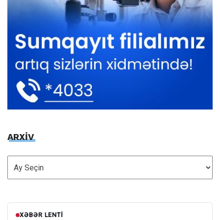
ARXİV
ARXİV
XƏBƏR LENTI