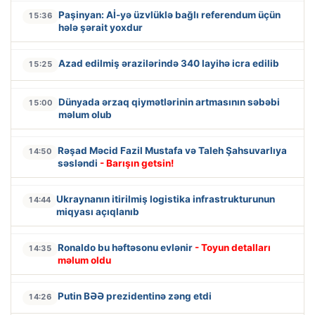
Paşinyan: Aİ-yə üzvlüklə bağlı referendum üçün
15:36
hələ şərait yoxdur
Azad edilmiş ərazilərində 340 layihə icra edilib
15:25
Dünyada ərzaq qiymətlərinin artmasının səbəbi
15:00
məlum olub
Rəşad Məcid Fazil Mustafa və Taleh Şahsuvarlıya
14:50
səsləndi
- Barışın getsin!
Ukraynanın itirilmiş logistika infrastrukturunun
14:44
miqyası açıqlanıb
Ronaldo bu həftəsonu evlənir
- Toyun detalları
14:35
məlum oldu
Putin BƏƏ prezidentinə zəng etdi
14:26