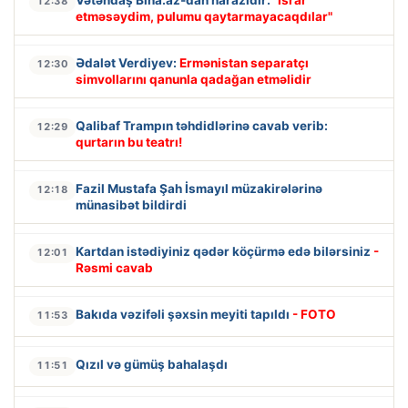
Vətəndaş Bina.az-dan narazıdır:
"İsrar
12:38
etməsəydim, pulumu qaytarmayacaqdılar"
Ədalət Verdiyev:
Ermənistan separatçı
12:30
simvollarını qanunla qadağan etməlidir
Qalibaf Trampın təhdidlərinə cavab verib:
12:29
qurtarın bu teatrı!
Fazil Mustafa Şah İsmayıl müzakirələrinə
12:18
münasibət bildirdi
Kartdan istədiyiniz qədər köçürmə edə bilərsiniz
-
12:01
Rəsmi cavab
Bakıda vəzifəli şəxsin meyiti tapıldı
- FOTO
11:53
Qızıl və gümüş bahalaşdı
11:51