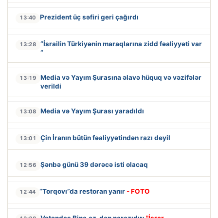
Prezident üç səfiri geri çağırdı
13:40
“İsrailin Türkiyənin maraqlarına zidd fəaliyyəti var
13:28
“
Media və Yayım Şurasına əlavə hüquq və vəzifələr
13:19
verildi
Media və Yayım Şurası yaradıldı
13:08
Çin İranın bütün fəaliyyətindən razı deyil
13:01
Şənbə günü 39 dərəcə isti olacaq
12:56
“Torqovı”da restoran yanır
- FOTO
12:44