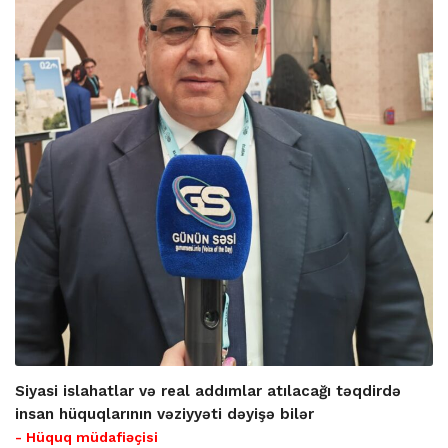
Siyasi islahatlar və real addımlar atılacağı təqdirdə
insan hüquqlarının vəziyyəti dəyişə bilər
- Hüquq müdafiəçisi