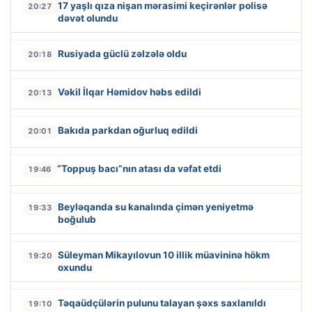
17 yaşlı qıza nişan mərasimi keçirənlər polisə
20:27
dəvət olundu
Rusiyada güclü zəlzələ oldu
20:18
Vəkil İlqar Həmidov həbs edildi
20:13
Bakıda parkdan oğurluq edildi
20:01
“Toppuş bacı”nın atası da vəfat etdi
19:46
Beyləqanda su kanalında çimən yeniyetmə
19:33
boğulub
Süleyman Mikayılovun 10 illik müavininə hökm
19:20
oxundu
Təqaüdçülərin pulunu talayan şəxs saxlanıldı
19:10