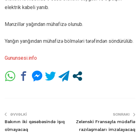
elektrik kabeli yanıb.
Mənzillər yağından mühafizə olunub.
Yanğın yanğından mühafizə bölmələri tərəfindən söndürülüb.
Gununsesi.info
ƏVVƏLKI
SONRAKI
Bakının iki qəsəbəsində işıq
Zelenski Fransayla müdafiə
olmayacaq
razılaşmaları imzalayacaq