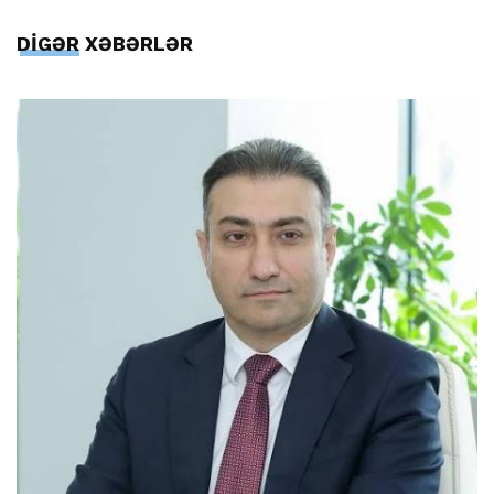
DİGƏR XƏBƏRLƏR