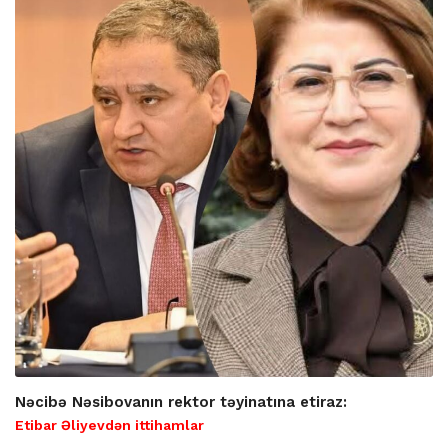
Nəcibə Nəsibovanın rektor təyinatına etiraz:
Etibar Əliyevdən ittihamlar