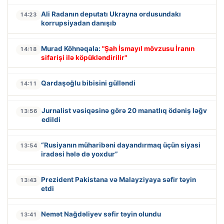
Ali Radanın deputatı Ukrayna ordusundakı
14:23
korrupsiyadan danışıb
Murad Köhnəqala:
"Şah İsmayıl mövzusu İranın
14:18
sifarişi ilə köpükləndirilir"
Qardaşoğlu bibisini gülləndi
14:11
Jurnalist vəsiqəsinə görə 20 manatlıq ödəniş ləğv
13:56
edildi
“Rusiyanın müharibəni dayandırmaq üçün siyasi
13:54
iradəsi hələ də yoxdur”
Prezident Pakistana və Malayziyaya səfir təyin
13:43
etdi
Nemət Nağdəliyev səfir təyin olundu
13:41