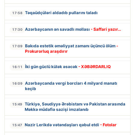
Təqaüdçüləri aldadıb pullarını taladı
17:58
Azərbaycanın ən savadlı mollası
- Saffari yazır…
17:30
Bakıda estetik əməliyyat zamanı üçüncü ölüm
-
17:09
Prokurorluq araşdırır
İki gün güclü külək əsəcək
- XƏBƏRDARLIQ
16:11
Azərbaycanda vergi borcları 4 milyard manatı
16:09
keçib
Türkiyə, Səudiyyə Ərəbistanı və Pakistan arasında
15:49
Məkkə müdafiə sazişi imzalanıb
Nazir Lerikdə vətəndaşları qəbul etdi
- Fotolar
15:47