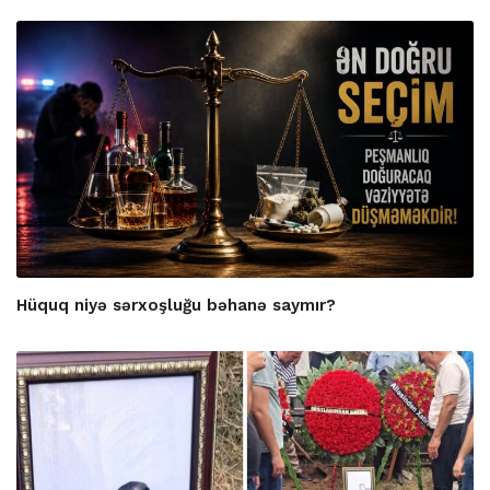
Hüquq niyə sərxoşluğu bəhanə saymır?