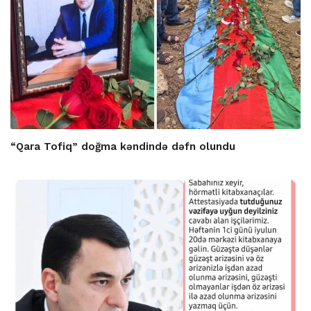
“Qara Tofiq” doğma kəndində dəfn olundu