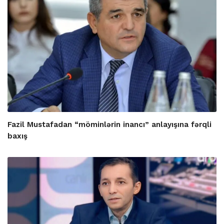
Fazil Mustafadan “möminlərin inancı” anlayışına fərqli
baxış