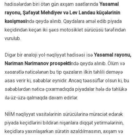
hadisələrdən biri ötən gün axşam saatlarında
Yasamal
rayonu, Şəfayət Mehdiyev və Lev Landau küçələrinin
kəsişməsi
ndə qeydə alınıb. Qaydalara əməl edib piyada
keçidindən keçən iki şəxs motosiklet sürücüsü tərəfindən
vurulub.
Digər bir analoji yol-nəqliyyat hadisəsi isə
Yasamal rayonu,
Nəriman Nərimanov prospekti
ndə qeydə alınıb. Ölüm və
xəsarətlə nəticələnən bu tip qəzaların ilkin təhlili deməyə
əsas verir ki, səbəblər eynidir. Ancaq təəssüflər olsun ki, bu
səbəblərdən nəticə çıxarmadıqda piyadalar hələ də təhlükə
ilə üz-üzə qalmaqda davam edirlər.
NİİM nəqliyyat vasitələrinin sürücülərinə müraciət edərək
piyada keçidlərini bildirən nişanlara diqqət yetirmələrinin,
keçidlərə yaxınlaşarkən sürətin azaldılmasının, axşam və