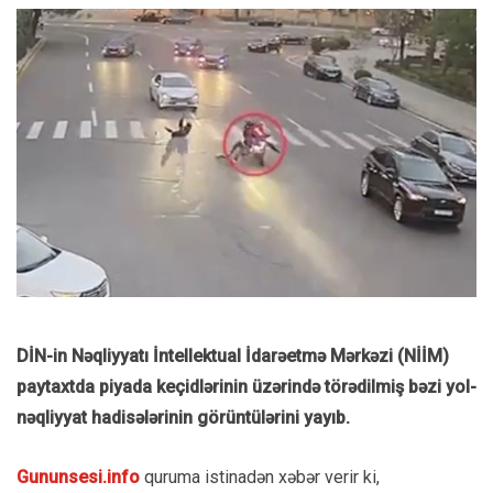
DİN-in Nəqliyyatı İntellektual İdarəetmə Mərkəzi (NİİM)
paytaxtda piyada keçidlərinin üzərində törədilmiş bəzi yol-
nəqliyyat hadisələrinin görüntülərini yayıb.
Gununsesi.info
quruma istinadən xəbər verir ki,