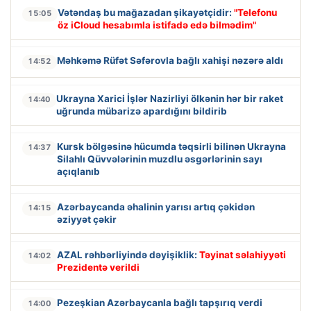
Vətəndaş bu mağazadan şikayətçidir:
"Telefonu
15:05
öz iCloud hesabımla istifadə edə bilmədim"
Məhkəmə Rüfət Səfərovla bağlı xahişi nəzərə aldı
14:52
Ukrayna Xarici İşlər Nazirliyi ölkənin hər bir raket
14:40
uğrunda mübarizə apardığını bildirib
Kursk bölgəsinə hücumda təqsirli bilinən Ukrayna
14:37
Silahlı Qüvvələrinin muzdlu əsgərlərinin sayı
açıqlanıb
Azərbaycanda əhalinin yarısı artıq çəkidən
14:15
əziyyət çəkir
AZAL rəhbərliyində dəyişiklik:
Təyinat səlahiyyəti
14:02
Prezidentə verildi
Pezeşkian Azərbaycanla bağlı tapşırıq verdi
14:00