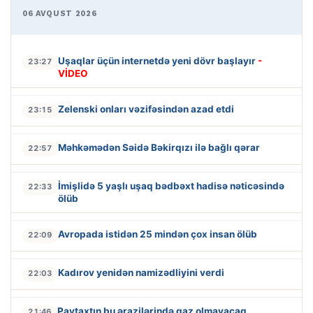
06 AVQUST 2026
Uşaqlar üçün internetdə yeni dövr başlayır
-
23:27
VİDEO
Zelenski onları vəzifəsindən azad etdi
23:15
Məhkəmədən Səidə Bəkirqızı ilə bağlı qərar
22:57
İmişlidə 5 yaşlı uşaq bədbəxt hadisə nəticəsində
22:33
ölüb
Avropada istidən 25 mindən çox insan ölüb
22:09
Kadırov yenidən namizədliyini verdi
22:03
Paytaxtın bu ərazilərində qaz olmayacaq
21:46