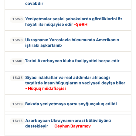
cavabdır
Yeniyetmələr sosial şəbəkələrdə gördüklərini öz
15:56
həyatı ilə müqayisə edir
-ŞƏRH
Ukraynanın Yaroslavla hücumunda Amerikanın
15:53
iştirakı aşkarlanıb
Tarixi Azərbaycan klubu fəaliyyətini bərpa edir
15:40
Siyasi islahatlar və real addımlar atılacağı
15:35
təqdirdə insan hüquqlarının vəziyyəti dəyişə bilər
- Hüquq müdafiəçisi
Bakıda yeniyetməyə qarşı soyğunçuluq edildi
15:19
Azərbaycan Ukraynanın ərazi bütövlüyünü
15:15
dəstəkləyir
— Ceyhun Bayramov