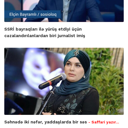
SSRİ bayraqları ilə yürüş etdiyi üçün
cəzalandırılanlardan biri jurnalist imiş
Səhnədə iki nəfər, yaddaşlarda bir səs
- Saffari yazır…