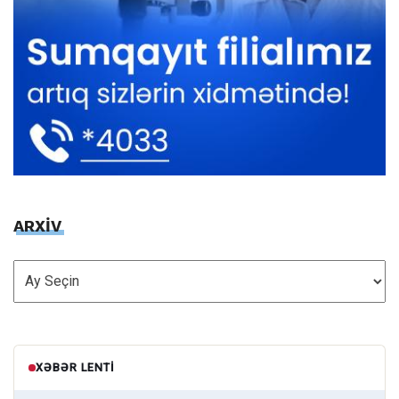
ARXİV
ARXİV
XƏBƏR LENTI