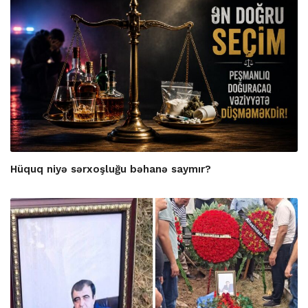
Hüquq niyə sərxoşluğu bəhanə saymır?