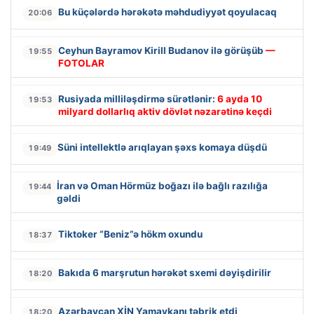
Bu küçələrdə hərəkətə məhdudiyyət qoyulacaq
20:06
Ceyhun Bayramov Kirill Budanov ilə görüşüb
—
19:55
FOTOLAR
Rusiyada milliləşdirmə sürətlənir:
6 ayda 10
19:53
milyard dollarlıq aktiv dövlət nəzarətinə keçdi
Süni intellektlə arıqlayan şəxs komaya düşdü
19:49
İran və Oman Hörmüz boğazı ilə bağlı razılığa
19:44
gəldi
Tiktoker “Beniz”ə hökm oxundu
18:37
Bakıda 6 marşrutun hərəkət sxemi dəyişdirilir
18:20
Azərbaycan XİN Yamaykanı təbrik etdi
18:20