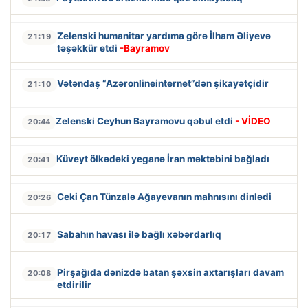
Zelenski humanitar yardıma görə İlham Əliyevə
21:19
təşəkkür etdi
-Bayramov
Vətəndaş “Azəronlineinternet”dən şikayətçidir
21:10
Zelenski Ceyhun Bayramovu qəbul etdi
- VİDEO
20:44
Küveyt ölkədəki yeganə İran məktəbini bağladı
20:41
Ceki Çan Tünzalə Ağayevanın mahnısını dinlədi
20:26
Sabahın havası ilə bağlı xəbərdarlıq
20:17
Pirşağıda dənizdə batan şəxsin axtarışları davam
20:08
etdirilir