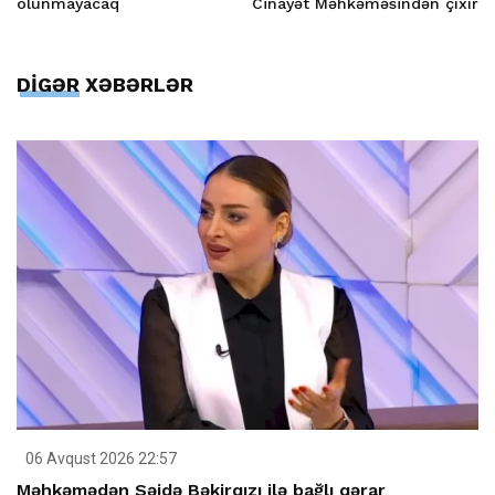
olunmayacaq
Cinayət Məhkəməsindən çıxır
DİGƏR XƏBƏRLƏR
06 Avqust 2026 22:57
Məhkəmədən Səidə Bəkirqızı ilə bağlı qərar