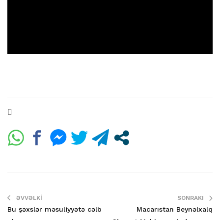
ƏVVƏLKI
SONRAKI
Bu şəxslər məsuliyyətə cəlb
Macarıstan Beynəlxalq