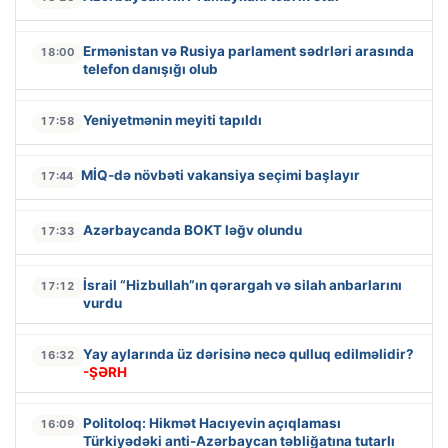
Ermənistan və Rusiya parlament sədrləri arasında
18:00
telefon danışığı olub
Yeniyetmənin meyiti tapıldı
17:58
MİQ-də növbəti vakansiya seçimi başlayır
17:44
Azərbaycanda BOKT ləğv olundu
17:33
İsrail “Hizbullah”ın qərargah və silah anbarlarını
17:12
vurdu
Yay aylarında üz dərisinə necə qulluq edilməlidir?
16:32
-ŞƏRH
Politoloq: Hikmət Hacıyevin açıqlaması
16:09
Türkiyədəki anti-Azərbaycan təbliğatına tutarlı