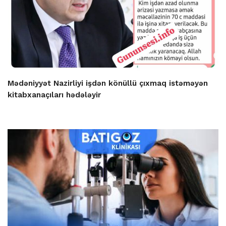
Mədəniyyət Nazirliyi işdən könüllü çıxmaq istəməyən
kitabxanaçıları hədələyir