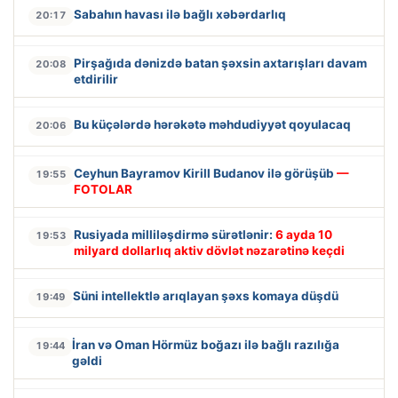
Sabahın havası ilə bağlı xəbərdarlıq
20:17
Pirşağıda dənizdə batan şəxsin axtarışları davam
20:08
etdirilir
Bu küçələrdə hərəkətə məhdudiyyət qoyulacaq
20:06
Ceyhun Bayramov Kirill Budanov ilə görüşüb
—
19:55
FOTOLAR
Rusiyada milliləşdirmə sürətlənir:
6 ayda 10
19:53
milyard dollarlıq aktiv dövlət nəzarətinə keçdi
Süni intellektlə arıqlayan şəxs komaya düşdü
19:49
İran və Oman Hörmüz boğazı ilə bağlı razılığa
19:44
gəldi