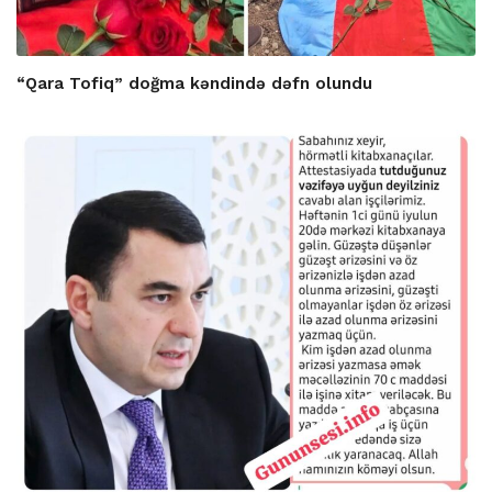
“Qara Tofiq” doğma kəndində dəfn olundu