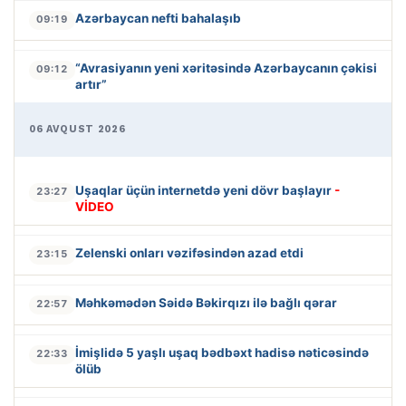
Azərbaycan nefti bahalaşıb
09:19
“Avrasiyanın yeni xəritəsində Azərbaycanın çəkisi
09:12
artır”
06 AVQUST 2026
Uşaqlar üçün internetdə yeni dövr başlayır
-
23:27
VİDEO
Zelenski onları vəzifəsindən azad etdi
23:15
Məhkəmədən Səidə Bəkirqızı ilə bağlı qərar
22:57
İmişlidə 5 yaşlı uşaq bədbəxt hadisə nəticəsində
22:33
ölüb