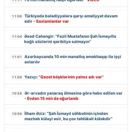
11:11
Türkiyədə bələdiyyələrə qarşı əməliyyat davam
11:06
edir
- Saxlanılanlar var
Əsəd Cahangir: “Fazil Mustafanın Şah İsmayılla
11:04
bağlı sözlərini qəribliyə salmayın”
Azərbaycanda 10 min manatlıq əməkhaqqı ilə işçi
11:01
axtarılır
Yazıçı:
“Qəzet köşklərinin yalnız adı var”
11:00
Ər-arvadın yanaraq ölməsinə görə həbs edilən var
10:58
- Evdən 15 min də oğurlanıb
İlham Əziz: “Şah İsmayıl söhbətinin içindən
10:56
məzhəb küləyi əsir, bu çox təhlükəli küləkdir”