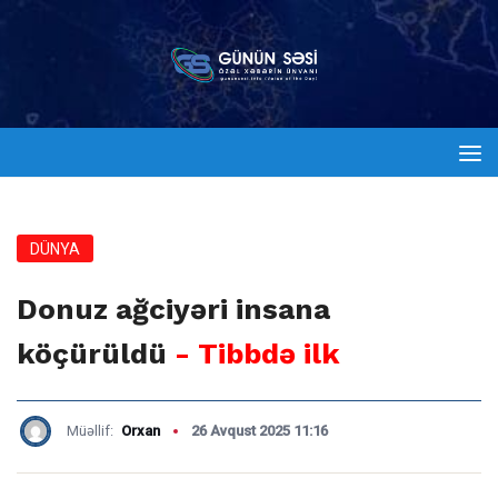
DÜNYA
Donuz ağciyəri insana
köçürüldü
- Tibbdə ilk
Müəllif:
Orxan
26 Avqust 2025 11:16