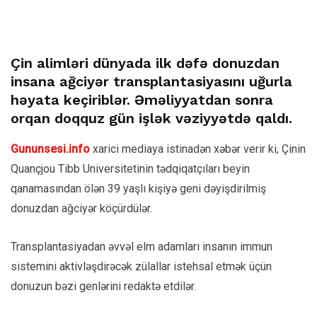
Çin alimləri dünyada ilk dəfə donuzdan
insana ağciyər transplantasiyasını uğurla
həyata keçiriblər. Əməliyyatdan sonra
orqan doqquz gün işlək vəziyyətdə qaldı.
Gununsesi.info
xarici mediaya istinadən xəbər verir ki,
Çinin
Quançjou Tibb Universitetinin tədqiqatçıları beyin
qanamasından ölən 39 yaşlı kişiyə geni dəyişdirilmiş
donuzdan ağciyər köçürdülər.
Transplantasiyadan əvvəl elm adamları
insanın immun
sistemini aktivləşdirəcək zülallar istehsal etmək üçün
donuzun bəzi genlərini redaktə etdilər.