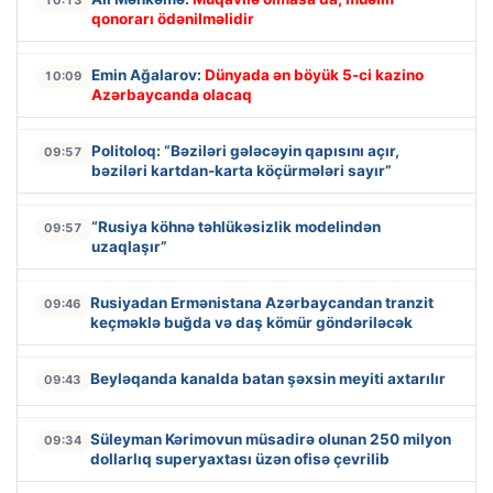
10:13
qonorarı ödənilməlidir
Emin Ağalarov:
Dünyada ən böyük 5-ci kazino
10:09
Azərbaycanda olacaq
Politoloq: “Bəziləri gələcəyin qapısını açır,
09:57
bəziləri kartdan-karta köçürmələri sayır”
“Rusiya köhnə təhlükəsizlik modelindən
09:57
uzaqlaşır”
Rusiyadan Ermənistana Azərbaycandan tranzit
09:46
keçməklə buğda və daş kömür göndəriləcək
Beyləqanda kanalda batan şəxsin meyiti axtarılır
09:43
Süleyman Kərimovun müsadirə olunan 250 milyon
09:34
dollarlıq superyaxtası üzən ofisə çevrilib