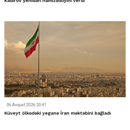
Kadırov yenidən namizədliyini verdi
06 Avqust 2026 20:41
Küveyt ölkədəki yeganə İran məktəbini bağladı