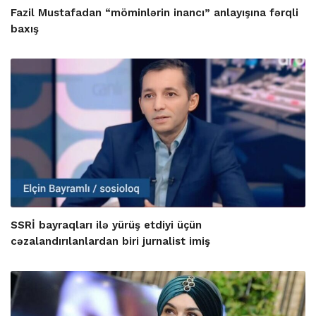
Fazil Mustafadan “möminlərin inancı” anlayışına fərqli
baxış
SSRİ bayraqları ilə yürüş etdiyi üçün
cəzalandırılanlardan biri jurnalist imiş