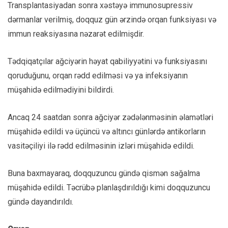
Transplantasiyadan sonra xəstəyə immunosupressiv
dərmanlar verilmiş, doqquz gün ərzində orqan funksiyası və
immun reaksiyasına nəzarət edilmişdir.
Tədqiqatçılar ağciyərin həyat qabiliyyətini və funksiyasını
qoruduğunu, orqan rədd edilməsi və ya infeksiyanın
müşahidə edilmədiyini bildirdi.
Ancaq 24 saatdan sonra ağciyər zədələnməsinin əlamətləri
müşahidə edildi və üçüncü və altıncı günlərdə antikorların
vasitəçiliyi ilə rədd edilməsinin izləri müşahidə edildi.
Buna baxmayaraq, doqquzuncu gündə qismən sağalma
müşahidə edildi. Təcrübə planlaşdırıldığı kimi doqquzuncu
gündə dayandırıldı.