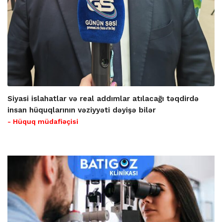
Siyasi islahatlar və real addımlar atılacağı təqdirdə
insan hüquqlarının vəziyyəti dəyişə bilər
- Hüquq müdafiəçisi