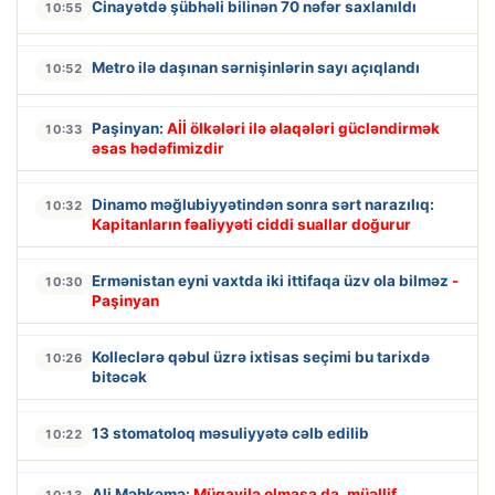
Cinayətdə şübhəli bilinən 70 nəfər saxlanıldı
10:55
Metro ilə daşınan sərnişinlərin sayı açıqlandı
10:52
Paşinyan:
Aİİ ölkələri ilə əlaqələri gücləndirmək
10:33
əsas hədəfimizdir
Dinamo məğlubiyyətindən sonra sərt narazılıq:
10:32
Kapitanların fəaliyyəti ciddi suallar doğurur
Ermənistan eyni vaxtda iki ittifaqa üzv ola bilməz
-
10:30
Paşinyan
Kolleclərə qəbul üzrə ixtisas seçimi bu tarixdə
10:26
bitəcək
13 stomatoloq məsuliyyətə cəlb edilib
10:22
Ali Məhkəmə:
Müqavilə olmasa da, müəllif