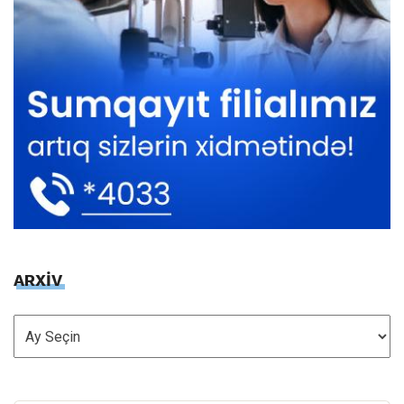
ARXİV
ARXİV