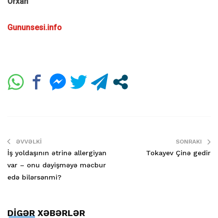
Orxan
Gununsesi.info
ƏVVƏLKI
SONRAKI
İş yoldaşının ətrinə allergiyan
Tokayev Çinə gedir
var – onu dəyişməyə məcbur
edə bilərsənmi?
DİGƏR XƏBƏRLƏR