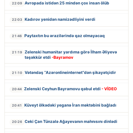
Avropada istidən 25 mindən çox insan ölüb
22:09
Kadırov yenidən namizədliyini verdi
22:03
Paytaxtın bu ərazilərində qaz olmayacaq
21:46
Zelenski humanitar yardıma görə İlham Əliyevə
21:19
təşəkkür etdi
-Bayramov
Vətəndaş “Azəronlineinternet”dən şikayətçidir
21:10
Zelenski Ceyhun Bayramovu qəbul etdi
- VİDEO
20:44
Küveyt ölkədəki yeganə İran məktəbini bağladı
20:41
Ceki Çan Tünzalə Ağayevanın mahnısını dinlədi
20:26