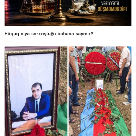
Hüquq niyə sərxoşluğu bəhanə saymır?