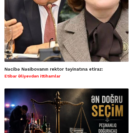
Nəcibə Nəsibovanın rektor təyinatına etiraz:
Etibar Əliyevdən ittihamlar