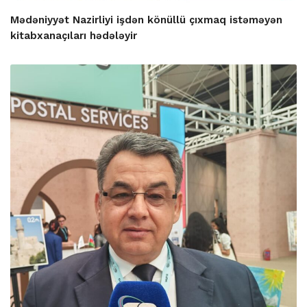
Mədəniyyət Nazirliyi işdən könüllü çıxmaq istəməyən
kitabxanaçıları hədələyir