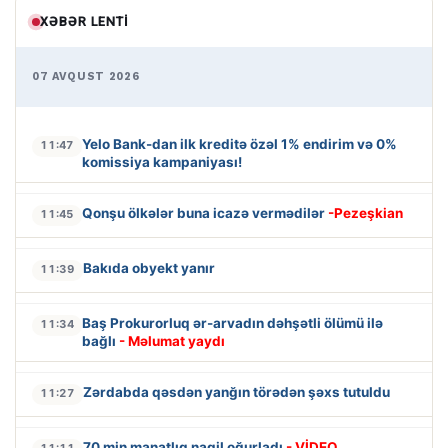
XƏBƏR LENTI
07 AVQUST 2026
Yelo Bank-dan ilk kreditə özəl 1% endirim və 0%
11:47
komissiya kampaniyası!
Qonşu ölkələr buna icazə vermədilər
-Pezeşkian
11:45
Bakıda obyekt yanır
11:39
Baş Prokurorluq ər-arvadın dəhşətli ölümü ilə
11:34
bağlı
- Məlumat yaydı
Zərdabda qəsdən yanğın törədən şəxs tutuldu
11:27
70 min manatlıq naqil oğurladı
- VİDEO