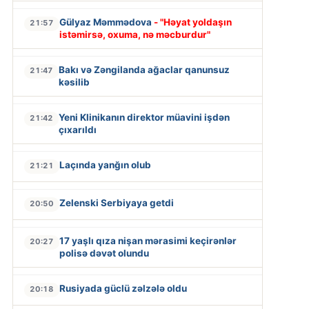
Gülyaz Məmmədova
- "Həyat yoldaşın
21:57
istəmirsə, oxuma, nə məcburdur"
Bakı və Zəngilanda ağaclar qanunsuz
21:47
kəsilib
Yeni Klinikanın direktor müavini işdən
21:42
çıxarıldı
Laçında yanğın olub
21:21
Zelenski Serbiyaya getdi
20:50
17 yaşlı qıza nişan mərasimi keçirənlər
20:27
polisə dəvət olundu
Rusiyada güclü zəlzələ oldu
20:18