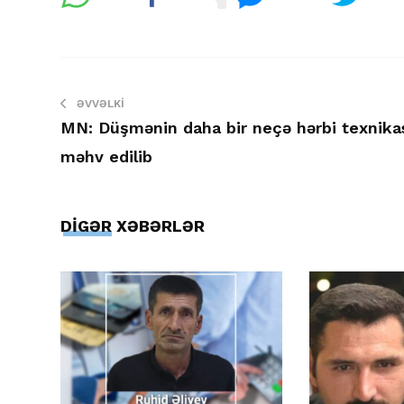
ƏVVƏLKI
MN: Düşmənin daha bir neçə hərbi texnika
məhv edilib
DİGƏR XƏBƏRLƏR