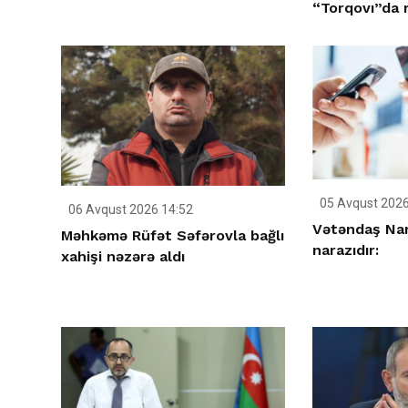
“Torqovı”da 
05 Avqust 2026
06 Avqust 2026 14:52
Vətəndaş Nar
Məhkəmə Rüfət Səfərovla bağlı
narazıdır:
xahişi nəzərə aldı