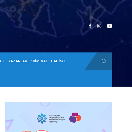
YƏT
YAZARLAR
KRİMİNAL
HADİSƏ