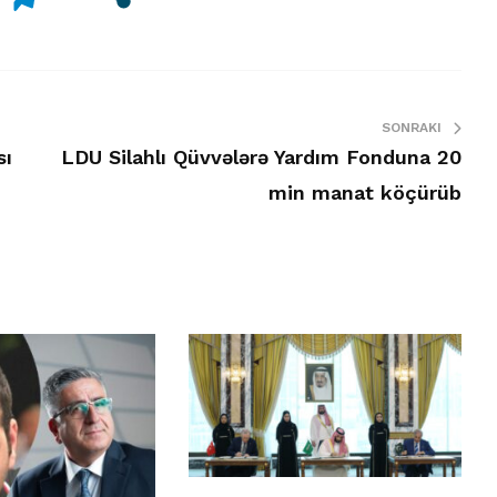
SONRAKI
sı
LDU Silahlı Qüvvələrə Yardım Fonduna 20
min manat köçürüb