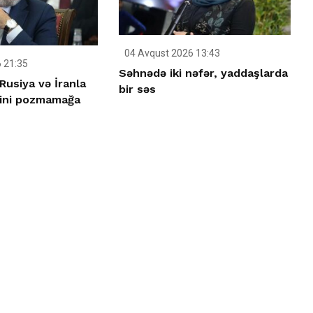
04 Avqust 2026 13:43
 21:35
Səhnədə iki nəfər, yaddaşlarda
Rusiya və İranla
bir səs
rini pozmamağa