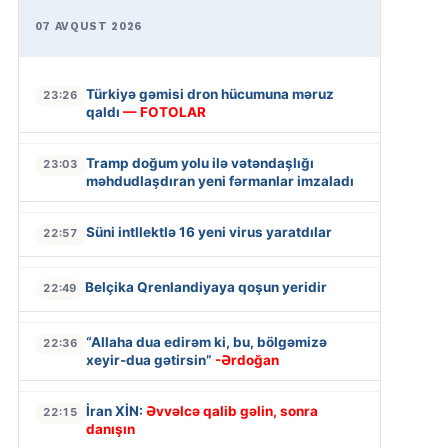
07 AVQUST 2026
Türkiyə gəmisi dron hücumuna məruz
23:26
qaldı
— FOTOLAR
Tramp doğum yolu ilə vətəndaşlığı
23:03
məhdudlaşdıran yeni fərmanlar imzaladı
Süni intllektlə 16 yeni virus yaratdılar
22:57
Belçika Qrenlandiyaya qoşun yeridir
22:49
“Allaha dua edirəm ki, bu, bölgəmizə
22:36
xeyir-dua gətirsin”
-Ərdoğan
İran XİN:
Əvvəlcə qalib gəlin, sonra
22:15
danışın