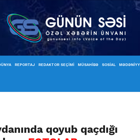
DÜNYA
REPORTAJ
REDAKTOR SEÇİMİ
MÜSAHİBƏ
SOSİAL
MƏDƏNİY
danında qoyub qaçdığı