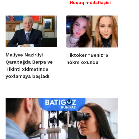
- Hüquq müdafiəçisi
Maliyyə Nazirliyi
Tiktoker “Beniz”ə
Qarabağda Bərpa və
hökm oxundu
Tikinti xidmətində
yoxlamaya başladı