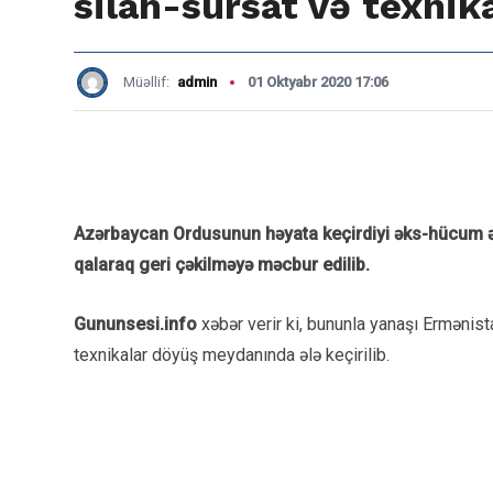
silah-sursat və texnik
Müəllif:
admin
01 Oktyabr 2020 17:06
Azərbaycan Ordusunun həyata keçirdiyi əks-hücum əmə
qalaraq geri çəkilməyə məcbur edilib.
Gununsesi.info
xəbər verir ki, bununla yanaşı Ermənist
texnikalar döyüş meydanında ələ keçirilib.