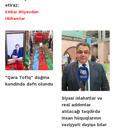
etiraz:
Etibar Əliyevdən
ittihamlar
“Qara Tofiq” doğma
kəndində dəfn olundu
Siyasi islahatlar və
real addımlar
atılacağı təqdirdə
insan hüquqlarının
vəziyyəti dəyişə bilər