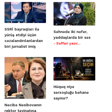
SSRİ bayraqları ilə
Səhnədə iki nəfər,
yürüş etdiyi üçün
yaddaşlarda bir səs
cəzalandırılanlardan
- Saffari yazır…
biri jurnalist imiş
Hüquq niyə
sərxoşluğu bəhanə
saymır?
Nəcibə Nəsibovanın
rektor təyinatına