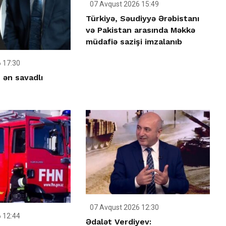
07 Avqust 2026 15:49
Türkiyə, Səudiyyə Ərəbistanı
və Pakistan arasında Məkkə
müdafiə sazişi imzalanıb
 17:30
 ən savadlı
07 Avqust 2026 12:30
 12:44
Ədalət Verdiyev: