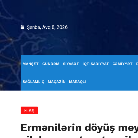
Şənbə, Avq 8, 2026
MANŞET
GÜNDƏM
SİYASƏT
İQTİSADİYYAT
CƏMİYYƏT
SAĞLAMLIQ
MAQAZİN
MARAQLI
FLAŞ
Ermənilərin döyüş mey