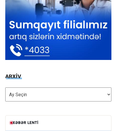
ARXİV
ARXİV
XƏBƏR LENTI