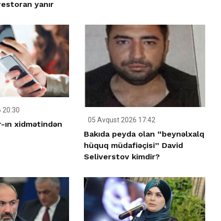
restoran yanır
 20:30
05 Avqust 2026 17:42
-ın xidmətindən
Bakıda peyda olan “beynəlxalq
hüquq müdafiəçisi” David
Seliverstov kimdir?