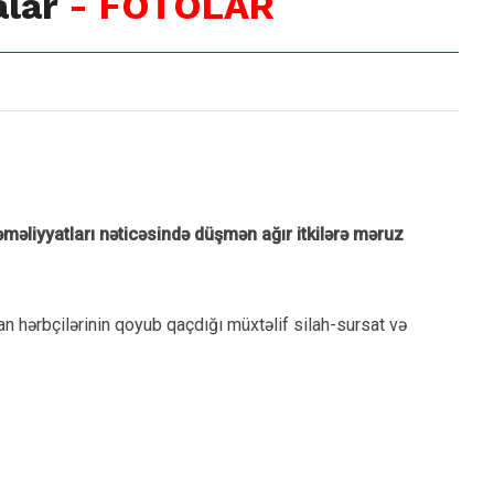
alar
- FOTOLAR
liyyatları nəticəsində düşmən ağır itkilərə məruz
an hərbçilərinin qoyub qaçdığı müxtəlif silah-sursat və