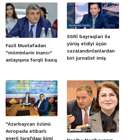
SSRİ bayraqları ilə
yürüş etdiyi üçün
Fazil Mustafadan
cəzalandırılanlardan
“möminlərin inancı”
biri jurnalist imiş
anlayışına fərqli baxış
“Azərbaycan özünü
Avropada etibarlı
enerji tərəfdaşı kimi