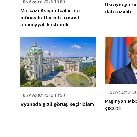
05 Avqust 2026 18:00
Ukraynaya ra
Mərkəzi Asiya ölkələri ilə
dəfə azalıb
münasibətlərimiz xüsusi
əhəmiyyət kəsb edir
05 Avqust 2026
05 Avqust 2026 13:50
Paşinyan Mix
Vyanada gizli görüş keçiriblər?
çıxardı