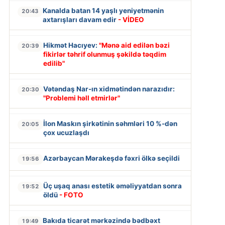
Kanalda batan 14 yaşlı yeniyetmənin
20:43
axtarışları davam edir
- VİDEO
Hikmət Hacıyev:
"Mənə aid edilən bəzi
20:39
fikirlər təhrif olunmuş şəkildə təqdim
edilib"
Vətəndaş Nar-ın xidmətindən narazıdır:
20:30
"Problemi həll etmirlər"
İlon Maskın şirkətinin səhmləri 10 %-dən
20:05
çox ucuzlaşdı
Azərbaycan Mərakeşdə fəxri ölkə seçildi
19:56
Üç uşaq anası estetik əməliyyatdan sonra
19:52
öldü
- FOTO
Bakıda ticarət mərkəzində bədbəxt
19:49