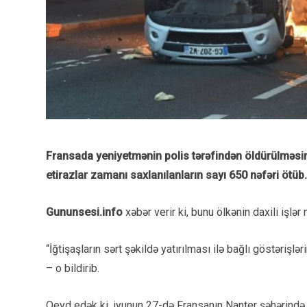
Fransada yeniyetmənin polis tərəfindən öldürülməsin
etirazlar zamanı saxlanılanların sayı 650 nəfəri ötüb.
Gununsesi.info
xəbər verir ki, bunu ölkənin daxili işlə
“İğtişaşların sərt şəkildə yatırılması ilə bağlı göstərişl
– o bildirib.
Qeyd edək ki, iyunun 27-də Fransanın Nanter şəhərində p