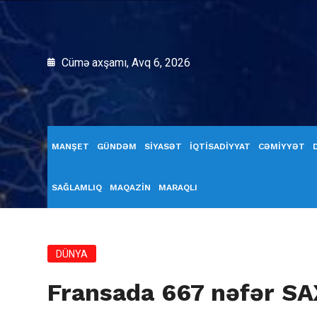
Cümə axşamı, Avq 6, 2026
MANŞET
GÜNDƏM
SİYASƏT
İQTİSADİYYAT
CƏMİYYƏT
SAĞLAMLIQ
MAQAZİN
MARAQLI
DÜNYA
Fransada 667 nəfər S