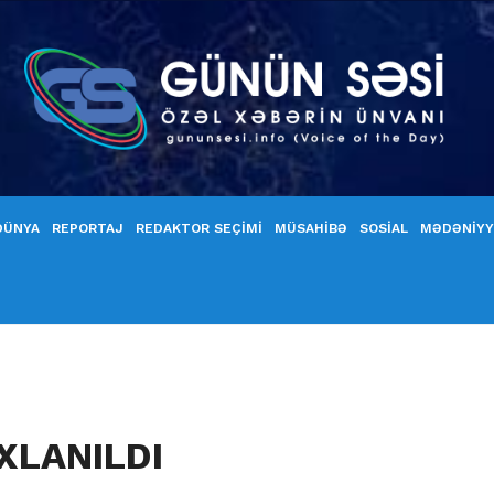
DÜNYA
REPORTAJ
REDAKTOR SEÇİMİ
MÜSAHİBƏ
SOSİAL
MƏDƏNİY
AXLANILDI