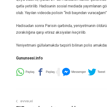
qətlə yetirilib. Hadisənin sosial mediada yayımlanan gö
olub. Yayılan videoda polisin “İndi başından vuracağam” i
Hadisədən sonra Parisin qərbində, yeniyetmənin öldürül
zorakılığına qarşı etiraz aksiyaları keçirilib.
Yeniyetməni güllələməkdə təqsirli bilinən polis əməkdaşı
Gununsesi.info
ƏVVƏLKI