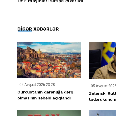
DYP maşınları satışa çıxarıldı
DİGƏR XƏBƏRLƏR
05 Avqust 2026 23:28
05 Avqust 2026
Gürcüstanın qaranlığa qərq
Zelenski Rutt
olmasının səbəbi açıqlandı
tədarükünü m