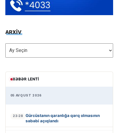
ARXİV
ARXİV
XƏBƏR LENTI
05 AVQUST 2026
Gürcüstanın qaranlığa qərq olmasının
23:28
səbəbi açıqlandı