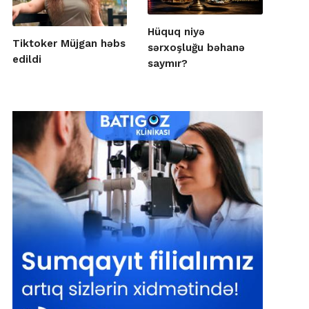
Hüquq niyə
Tiktoker Müjgan həbs
sərxoşluğu bəhanə
edildi
saymır?