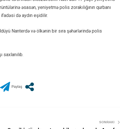
rüntülərinə əsasən, yeniyetmə polis zorakılığının qurbanı
fadəsi də aydın eşidilir.
düyü Nanterdə və ölkənin bir sıra şəhərlərində polis
 saxlanılıb.
SONRAKI