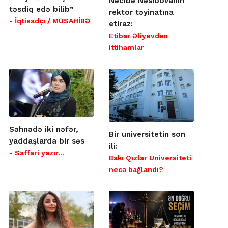
Nəcibə Nəsibovanın
təsdiq edə bilib”
rektor təyinatına
- İqtisadçı / MÜSAHİBƏ
etiraz:
Etibar Əliyevdən
ittihamlar
Səhnədə iki nəfər,
Bir universitetin son
yaddaşlarda bir səs
ili:
- Saffari yazır…
Bakı Qızlar Universiteti
necə bağlandı?