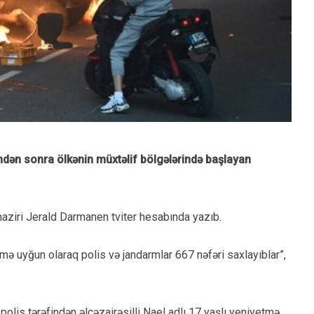
dən sonra ölkənin müxtəlif bölgələrində başlayan
r naziri Jerald Darmanen tviter hesabında yazıb.
ərimə uyğun olaraq polis və jandarmlar 667 nəfəri saxlayıblar”,
olis tərəfindən əlcəzairəsilli Nael adlı 17 yaşlı yeniyetmə