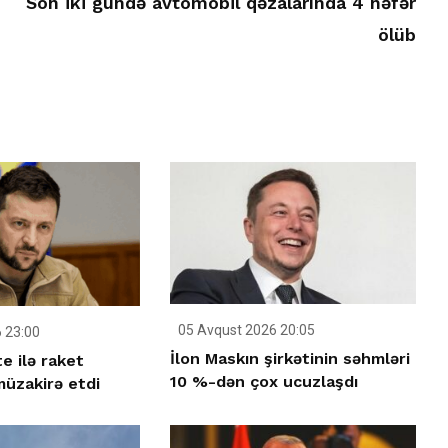
Son iki gündə avtomobil qəzalarında 4 nəfər
ölüb
05 Avqust 2026 20:05
 23:00
İlon Maskın şirkətinin səhmləri
e ilə raket
10 %-dən çox ucuzlaşdı
üzakirə etdi