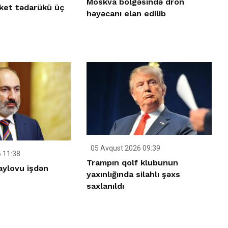
Moskva bölgəsində dron
ket tədarükü üç
həyəcanı elan edilib
05 Avqust 2026 09:39
 11:38
Trampın qolf klubunun
aylovu işdən
yaxınlığında silahlı şəxs
saxlanıldı