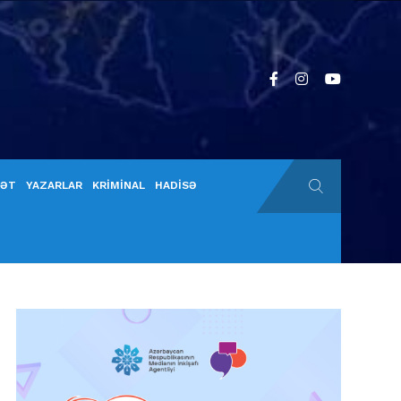
YƏT
YAZARLAR
KRİMİNAL
HADİSƏ