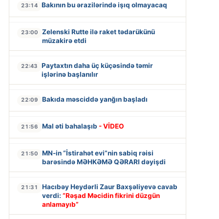
Bakının bu ərazilərində işıq olmayacaq
23:14
Zelenski Rutte ilə raket tədarükünü
23:00
müzakirə etdi
Paytaxtın daha üç küçəsində təmir
22:43
işlərinə başlanılır
Bakıda məsciddə yanğın başladı
22:09
Mal əti bahalaşıb
- VİDEO
21:56
MN-in “İstirahət evi”nin sabiq rəisi
21:50
barəsində MƏHKƏMƏ QƏRARI dəyişdi
Hacıbəy Heydərli Zaur Baxşəliyevə cavab
21:31
verdi:
“Rəşad Məcidin fikrini düzgün
anlamayıb”