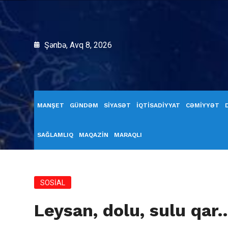
Şənbə, Avq 8, 2026
MANŞET
GÜNDƏM
SİYASƏT
İQTİSADİYYAT
CƏMİYYƏT
SAĞLAMLIQ
MAQAZİN
MARAQLI
SOSİAL
Leysan, dolu, sulu qa