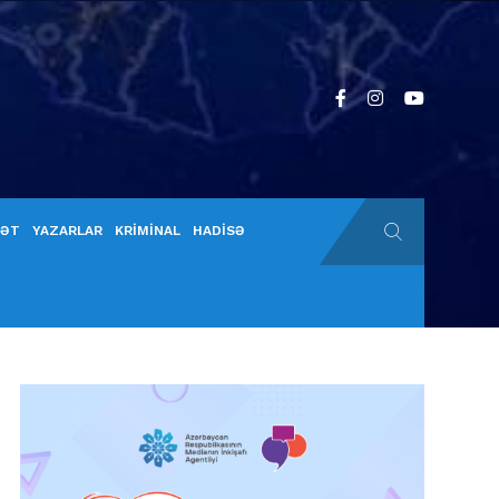
YƏT
YAZARLAR
KRİMİNAL
HADİSƏ