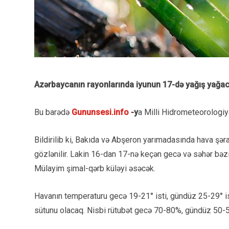
Azərbaycanın rayonlarında iyunun 17-də yağış yağaca
Bu barədə
Gununsesi.info
-y
a Milli Hidrometeorologiy
Bildirilib ki, Bakıda və Abşeron yarımadasında hava şə
gözlənilir. Lakin 16-dan 17-nə keçən gecə və səhər bəzi
Mülayim şimal-qərb küləyi əsəcək.
Havanın temperaturu gecə 19-21° isti, gündüz 25-29° i
sütunu olacaq. Nisbi rütubət gecə 70-80%, gündüz 50-