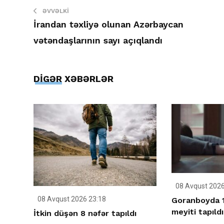
ƏVVƏLKI
İrandan təxliyə olunan Azərbaycan
vətəndaşlarının sayı açıqlandı
DİGƏR XƏBƏRLƏR
08 Avqust 2026
08 Avqust 2026 23:18
Goranboyda 18
meyiti tapıldı
İtkin düşən 8 nəfər tapıldı