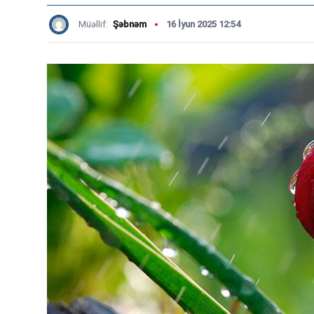
Müəllif:
Şəbnəm
16 İyun 2025 12:54