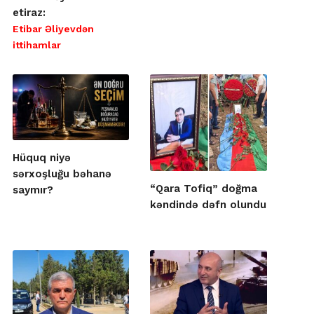
etiraz:
Etibar Əliyevdən
ittihamlar
Hüquq niyə
sərxoşluğu bəhanə
“Qara Tofiq” doğma
saymır?
kəndində dəfn olundu