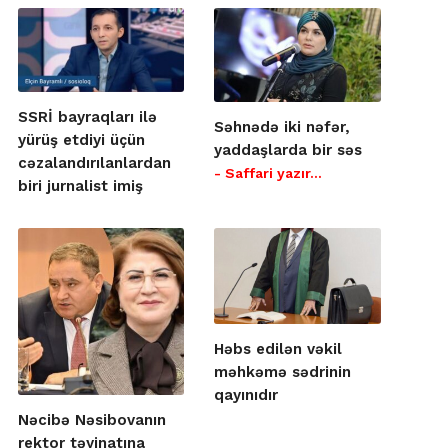
SSRİ bayraqları ilə
Səhnədə iki nəfər,
yürüş etdiyi üçün
yaddaşlarda bir səs
cəzalandırılanlardan
- Saffari yazır…
biri jurnalist imiş
Həbs edilən vəkil
məhkəmə sədrinin
qayınıdır
Nəcibə Nəsibovanın
rektor təyinatına