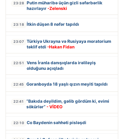
Putin müharibə üçün gizli səfərbərlik
23:28
hazırlayır
-Zelenski
İtkin düşən 8 nəfər tapıldı
23:18
Türkiyə Ukrayna və Rusiyaya moratorium
23:07
təklif etdi
-Hakan Fidan
Vens İranla danışıqlarda irəliləyiş
22:51
olduğunu açıqladı
Goranboyda 18 yaşlı qızın meyiti tapıldı
22:45
“Bakıda deyildim, gəlib gördüm ki, evimi
22:41
sökürlər”
- VİDEO
Co Baydenin səhhəti pisləşdi
22:10