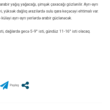
arabir yağış yağacağı, şimşək çaxacağı gözlənilir. Ayrı-ayrı
i, yüksək dağlıq ərazilərdə sulu qara keçəcəyi ehtimalı var.
küləyi ayrı-ayrı yerlərdə arabir güclənəcək.
i, dağlarda gecə 5-9° isti, gündüz 11-16° isti olacaq.