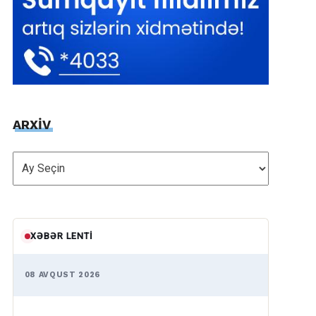
ARXİV
ARXİV
XƏBƏR LENTI
08 AVQUST 2026