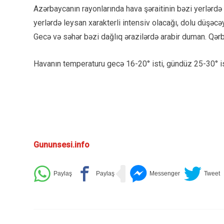
Azərbaycanın rayonlarında hava şəraitinin bəzi yerlərdə 
yerlərdə leysan xarakterli intensiv olacağı, dolu düşəcəy
Gecə və səhər bəzi dağlıq ərazilərdə arabir duman. Qərb 
Havanın temperaturu gecə 16-20° isti, gündüz 25-30° ist
Gununsesi.info