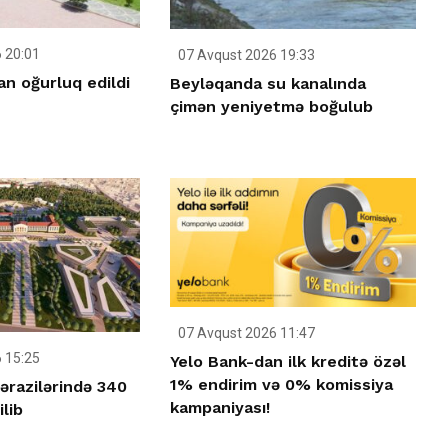
 20:01
07 Avqust 2026 19:33
n oğurluq edildi
Beyləqanda su kanalında
çimən yeniyetmə boğulub
07 Avqust 2026 11:47
 15:25
Yelo Bank-dan ilk kreditə özəl
1% endirim və 0% komissiya
ərazilərində 340
kampaniyası!
ilib