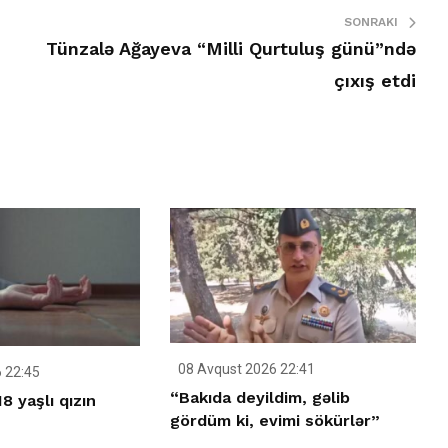
SONRAKI
Tünzalə Ağayeva “Milli Qurtuluş günü”ndə
çıxış etdi
08 Avqust 2026 22:41
 22:45
“Bakıda deyildim, gəlib
 yaşlı qızın
gördüm ki, evimi sökürlər”