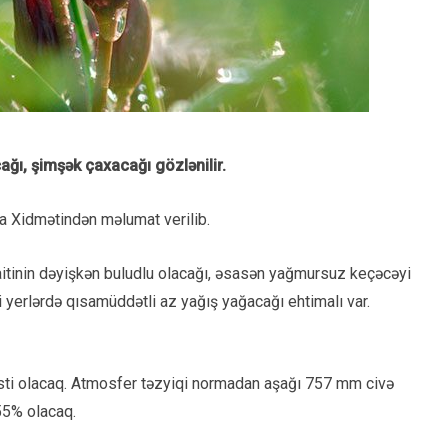
ğı, şimşək çaxacağı gözlənilir.
a Xidmətindən məlumat verilib.
raitinin dəyişkən buludlu olacağı, əsasən yağmursuz keçəcəyi
 yerlərdə qısamüddətli az yağış yağacağı ehtimalı var.
sti olacaq. Atmosfer təzyiqi normadan aşağı 757 mm civə
55% olacaq.