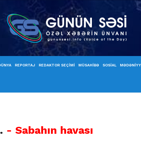
DÜNYA
REPORTAJ
REDAKTOR SEÇİMİ
MÜSAHİBƏ
SOSİAL
MƏDƏNİY
r…
- Sabahın havası