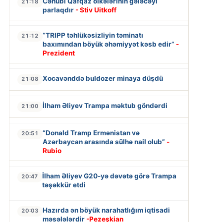
Cənubi Qafqaz ölkələrinin gələcəyi
21:18
parlaqdır
- Stiv Uitkoff
“TRIPP təhlükəsizliyin təminatı
21:12
baxımından böyük əhəmiyyət kəsb edir”
-
Prezident
Xocavənddə buldozer minaya düşdü
21:08
İlham Əliyev Trampa məktub göndərdi
21:00
“Donald Tramp Ermənistan və
20:51
Azərbaycan arasında sülhə nail olub”
-
Rubio
İlham Əliyev G20-yə dəvətə görə Trampa
20:47
təşəkkür etdi
Hazırda ən böyük narahatlığım iqtisadi
20:03
məsələlərdir
-Pezeşkian