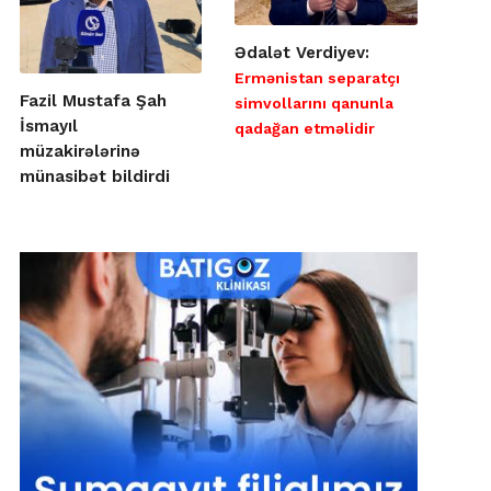
Ədalət Verdiyev:
Ermənistan separatçı
Fazil Mustafa Şah
simvollarını qanunla
İsmayıl
qadağan etməlidir
müzakirələrinə
münasibət bildirdi