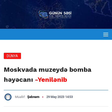
DÜNYA
Moskvada muzeydə bomba
həyəcanı
-Yenilənib
Müəllif:
Şəbnəm
29 May 2023 14:53