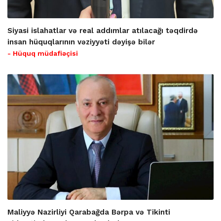
Siyasi islahatlar və real addımlar atılacağı təqdirdə
insan hüquqlarının vəziyyəti dəyişə bilər
- Hüquq müdafiəçisi
Maliyyə Nazirliyi Qarabağda Bərpa və Tikinti