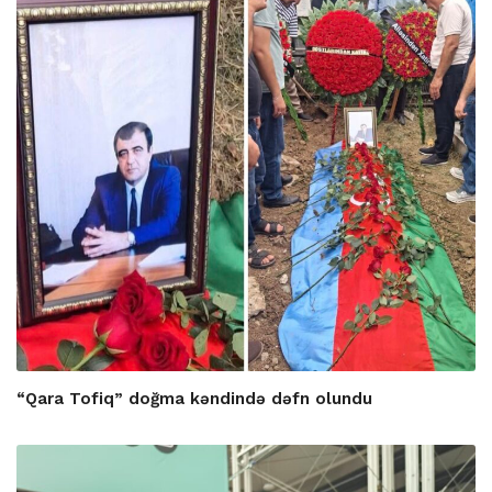
“Qara Tofiq” doğma kəndində dəfn olundu