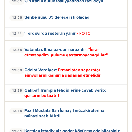
Çin İranın bütün fəaliyyətindən razı deyil
13:01
Şənbə günü 39 dərəcə isti olacaq
12:56
“Torqovı”da restoran yanır
- FOTO
12:44
Vətəndaş Bina.az-dan narazıdır:
"İsrar
12:38
etməsəydim, pulumu qaytarmayacaqdılar"
Ədalət Verdiyev:
Ermənistan separatçı
12:30
simvollarını qanunla qadağan etməlidir
Qalibaf Trampın təhdidlərinə cavab verib:
12:29
qurtarın bu teatrı!
Fazil Mustafa Şah İsmayıl müzakirələrinə
12:18
münasibət bildirdi
Kartdan istədiyiniz qədər köçürmə edə bilərsiniz
-
12:01