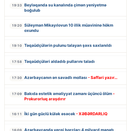
Beyləqanda su kanalında çimən yeniyetmə
19:33
boğulub
Süleyman Mikayılovun 10 illik müavininə hökm
19:20
oxundu
Təqaüdçülərin pulunu talayan şəxs saxlanıldı
19:10
Təqaüdçüləri aldadıb pullarını taladı
17:58
Azərbaycanın ən savadlı mollası
- Saffari yazır…
17:30
Bakıda estetik əməliyyat zamanı üçüncü ölüm
-
17:09
Prokurorluq araşdırır
İki gün güclü külək əsəcək
- XƏBƏRDARLIQ
16:11
Azərbaycanda vergi borcları 4 milyard manatı
16:09