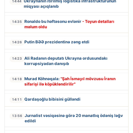
Ukraynanın itirilmiş logistika infrastrukturunun
14:44
miqyası açıqlanıb
Ronaldo bu həftəsonu evlənir
- Toyun detalları
14:35
məlum oldu
Putin BƏƏ prezidentinə zəng etdi
14:26
Ali Radanın deputatı Ukrayna ordusundakı
14:23
korrupsiyadan danışıb
Murad Köhnəqala:
"Şah İsmayıl mövzusu İranın
14:18
sifarişi ilə köpükləndirilir"
Qardaşoğlu bibisini gülləndi
14:11
Jurnalist vəsiqəsinə görə 20 manatlıq ödəniş ləğv
13:56
edildi