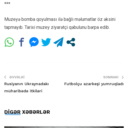
***
Muzeyə bomba qoyulması ilə bağlı məlumatlar öz əksini
tapmayıb. Tarixi muzey ziyarətçi qəbulunu bərpa edib.
ƏVVƏLKI
SONRAKI
Rusiyanın Ukraynadakı
Futbolçu azarkeşi yumruqladı
müharibədə itkiləri
DİGƏR XƏBƏRLƏR