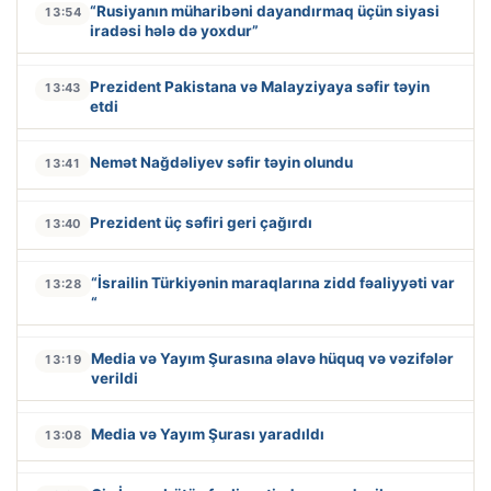
“Rusiyanın müharibəni dayandırmaq üçün siyasi
13:54
iradəsi hələ də yoxdur”
Prezident Pakistana və Malayziyaya səfir təyin
13:43
etdi
Nemət Nağdəliyev səfir təyin olundu
13:41
Prezident üç səfiri geri çağırdı
13:40
“İsrailin Türkiyənin maraqlarına zidd fəaliyyəti var
13:28
“
Media və Yayım Şurasına əlavə hüquq və vəzifələr
13:19
verildi
Media və Yayım Şurası yaradıldı
13:08