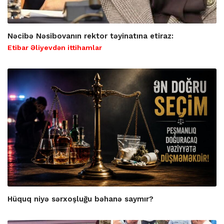
Nəcibə Nəsibovanın rektor təyinatına etiraz:
Etibar Əliyevdən ittihamlar
Hüquq niyə sərxoşluğu bəhanə saymır?