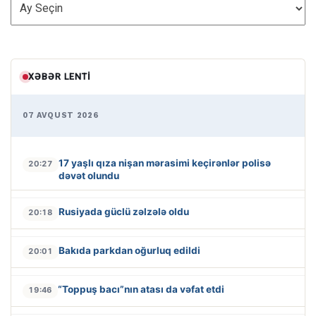
ARXİV
XƏBƏR LENTI
07 AVQUST 2026
17 yaşlı qıza nişan mərasimi keçirənlər polisə
20:27
dəvət olundu
Rusiyada güclü zəlzələ oldu
20:18
Bakıda parkdan oğurluq edildi
20:01
“Toppuş bacı”nın atası da vəfat etdi
19:46