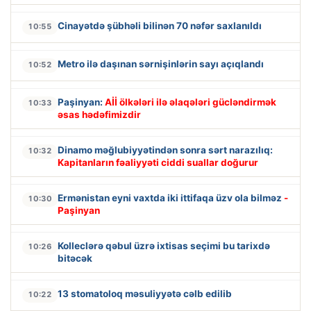
Cinayətdə şübhəli bilinən 70 nəfər saxlanıldı
10:55
Metro ilə daşınan sərnişinlərin sayı açıqlandı
10:52
Paşinyan:
Aİİ ölkələri ilə əlaqələri gücləndirmək
10:33
əsas hədəfimizdir
Dinamo məğlubiyyətindən sonra sərt narazılıq:
10:32
Kapitanların fəaliyyəti ciddi suallar doğurur
Ermənistan eyni vaxtda iki ittifaqa üzv ola bilməz
-
10:30
Paşinyan
Kolleclərə qəbul üzrə ixtisas seçimi bu tarixdə
10:26
bitəcək
13 stomatoloq məsuliyyətə cəlb edilib
10:22