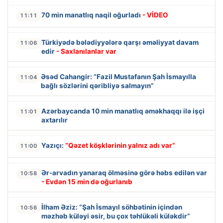
70 min manatlıq naqil oğurladı
- VİDEO
11:11
Türkiyədə bələdiyyələrə qarşı əməliyyat davam
11:06
edir
- Saxlanılanlar var
Əsəd Cahangir: “Fazil Mustafanın Şah İsmayılla
11:04
bağlı sözlərini qəribliyə salmayın”
Azərbaycanda 10 min manatlıq əməkhaqqı ilə işçi
11:01
axtarılır
Yazıçı:
“Qəzet köşklərinin yalnız adı var”
11:00
Ər-arvadın yanaraq ölməsinə görə həbs edilən var
10:58
- Evdən 15 min də oğurlanıb
İlham Əziz: “Şah İsmayıl söhbətinin içindən
10:56
məzhəb küləyi əsir, bu çox təhlükəli küləkdir”