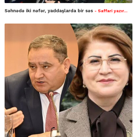
Səhnədə iki nəfər, yaddaşlarda bir səs
- Saffari yazır…