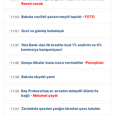
Rəsmi cavab
Bakıda vəzifəli şəxsin meyiti tapıldı
- FOTO
11:53
Qızıl və gümüş bahalaşdı
11:51
Yelo Bank-dan ilk kreditə özəl 1% endirim və 0%
11:47
komissiya kampaniyası!
Qonşu ölkələr buna icazə vermədilər
-Pezeşkian
11:45
Bakıda obyekt yanır
11:39
Baş Prokurorluq ər-arvadın dəhşətli ölümü ilə
11:34
bağlı
- Məlumat yaydı
Zərdabda qəsdən yanğın törədən şəxs tutuldu
11:27