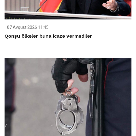
07 Avqust 2026 11:45
Qonşu ölkələr buna icazə vermədilər