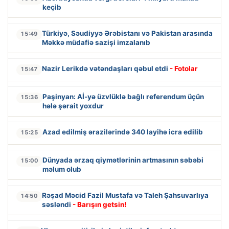
keçib
Türkiyə, Səudiyyə Ərəbistanı və Pakistan arasında
15:49
Məkkə müdafiə sazişi imzalanıb
Nazir Lerikdə vətəndaşları qəbul etdi
- Fotolar
15:47
Paşinyan: Aİ-yə üzvlüklə bağlı referendum üçün
15:36
hələ şərait yoxdur
Azad edilmiş ərazilərində 340 layihə icra edilib
15:25
Dünyada ərzaq qiymətlərinin artmasının səbəbi
15:00
məlum olub
Rəşad Məcid Fazil Mustafa və Taleh Şahsuvarlıya
14:50
səsləndi
- Barışın getsin!