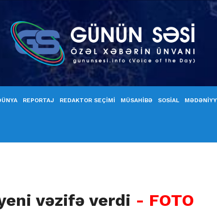
DÜNYA
REPORTAJ
REDAKTOR SEÇİMİ
MÜSAHİBƏ
SOSİAL
MƏDƏNİY
yeni vəzifə verdi
- FOTO