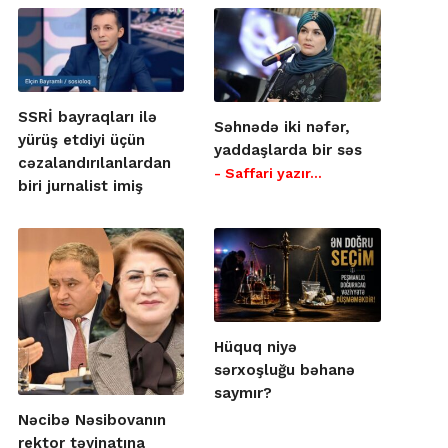
SSRİ bayraqları ilə
Səhnədə iki nəfər,
yürüş etdiyi üçün
yaddaşlarda bir səs
cəzalandırılanlardan
- Saffari yazır…
biri jurnalist imiş
Hüquq niyə
sərxoşluğu bəhanə
saymır?
Nəcibə Nəsibovanın
rektor təyinatına