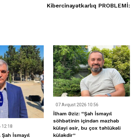
Kibercinayətkarlıq PROBLEMİ:
07 Avqust 2026 10:56
İlham Əziz: “Şah İsmayıl
söhbətinin içindən məzhəb
 12:18
küləyi əsir, bu çox təhlükəli
 Şah İsmayıl
küləkdir”