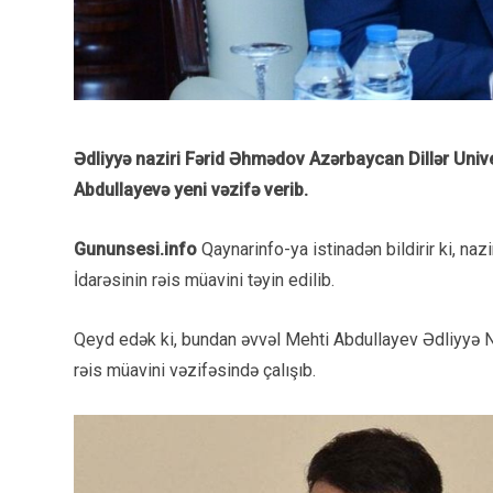
Ədliyyə naziri Fərid Əhmədov Azərbaycan Dillər Unive
Abdullayevə yeni vəzifə verib.
Gununsesi.info
Qaynarinfo-ya istinadən bildirir ki, naz
İdarəsinin rəis müavini təyin edilib.
Qeyd edək ki, bundan əvvəl Mehti Abdullayev Ədliyyə Na
rəis müavini vəzifəsində çalışıb.