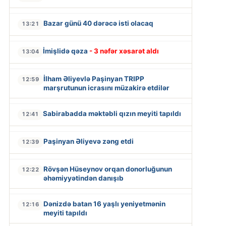
Bazar günü 40 dərəcə isti olacaq
13:21
İmişlidə qəza
- 3 nəfər xəsarət aldı
13:04
İlham Əliyevlə Paşinyan TRIPP
12:59
marşrutunun icrasını müzakirə etdilər
Sabirabadda məktəbli qızın meyiti tapıldı
12:41
Paşinyan Əliyevə zəng etdi
12:39
Rövşən Hüseynov orqan donorluğunun
12:22
əhəmiyyətindən danışıb
Dənizdə batan 16 yaşlı yeniyetmənin
12:16
meyiti tapıldı