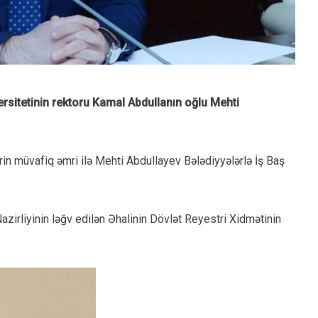
rsitetinin rektoru Kamal Abdullanın oğlu Mehti
irin müvafiq əmri ilə Mehti Abdullayev Bələdiyyələrlə İş Baş
zirliyinin ləğv edilən Əhalinin Dövlət Reyestri Xidmətinin