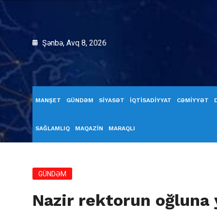
Şənbə, Avq 8, 2026
MANŞET
GÜNDƏM
SİYASƏT
İQTİSADİYYAT
CƏMİYYƏT
SAĞLAMLIQ
MAQAZİN
MARAQLI
GÜNDƏM
Nazir rektorun oğluna 