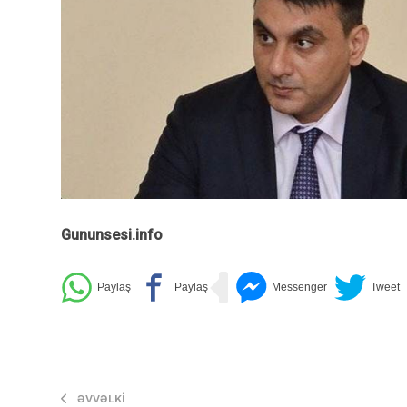
Gununsesi.info
ƏVVƏLKI