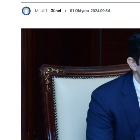
Müəllif:
Günel
01 Oktyabr 2024 09:54