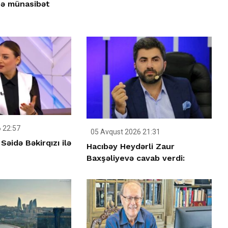
nə münasibət
 22:57
05 Avqust 2026 21:31
əidə Bəkirqızı ilə
Hacıbəy Heydərli Zaur
Baxşəliyevə cavab verdi: