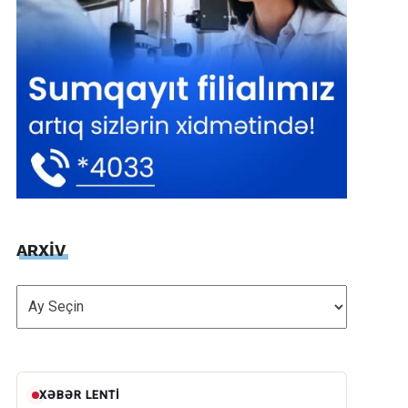
ARXİV
ARXİV
XƏBƏR LENTI