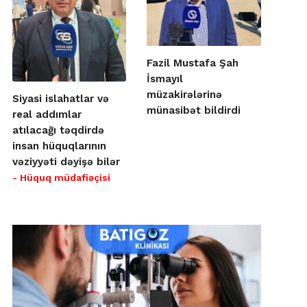
Fazil Mustafa Şah
İsmayıl
müzakirələrinə
Siyasi islahatlar və
münasibət bildirdi
real addımlar
atılacağı təqdirdə
insan hüquqlarının
vəziyyəti dəyişə bilər
- Hüquq müdafiəçisi