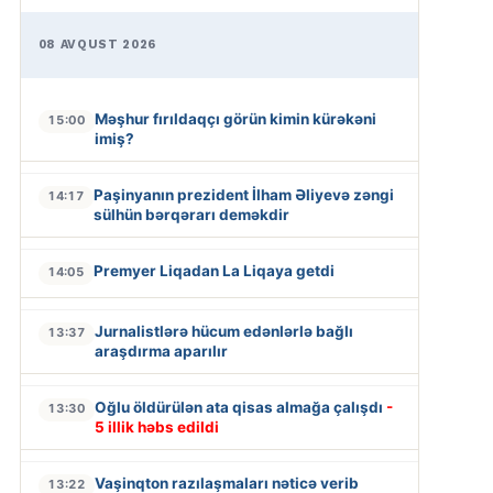
08 AVQUST 2026
Məşhur fırıldaqçı görün kimin kürəkəni
15:00
imiş?
Paşinyanın prezident İlham Əliyevə zəngi
14:17
sülhün bərqərarı deməkdir
Premyer Liqadan La Liqaya getdi
14:05
Jurnalistlərə hücum edənlərlə bağlı
13:37
araşdırma aparılır
Oğlu öldürülən ata qisas almağa çalışdı
-
13:30
5 illik həbs edildi
Vaşinqton razılaşmaları nəticə verib
13:22