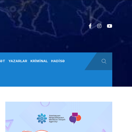
YƏT
YAZARLAR
KRİMİNAL
HADİSƏ