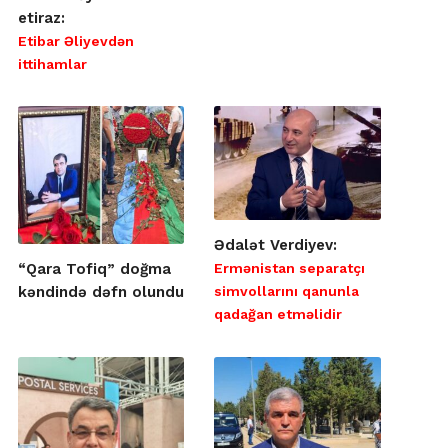
etiraz:
Etibar Əliyevdən
ittihamlar
Ədalət Verdiyev:
Ermənistan separatçı
“Qara Tofiq” doğma
simvollarını qanunla
kəndində dəfn olundu
qadağan etməlidir