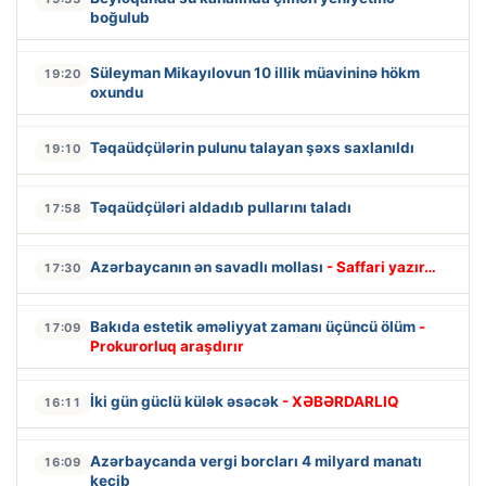
boğulub
Süleyman Mikayılovun 10 illik müavininə hökm
19:20
oxundu
Təqaüdçülərin pulunu talayan şəxs saxlanıldı
19:10
Təqaüdçüləri aldadıb pullarını taladı
17:58
Azərbaycanın ən savadlı mollası
- Saffari yazır…
17:30
Bakıda estetik əməliyyat zamanı üçüncü ölüm
-
17:09
Prokurorluq araşdırır
İki gün güclü külək əsəcək
- XƏBƏRDARLIQ
16:11
Azərbaycanda vergi borcları 4 milyard manatı
16:09
keçib