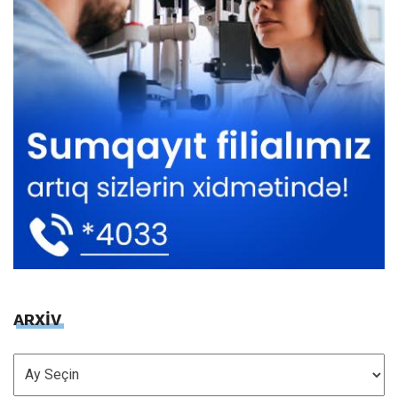
ARXİV
ARXİV