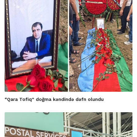
“Qara Tofiq” doğma kəndində dəfn olundu