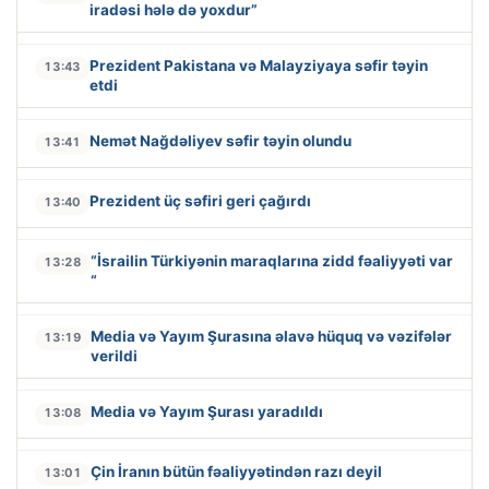
iradəsi hələ də yoxdur”
Prezident Pakistana və Malayziyaya səfir təyin
13:43
etdi
Nemət Nağdəliyev səfir təyin olundu
13:41
Prezident üç səfiri geri çağırdı
13:40
“İsrailin Türkiyənin maraqlarına zidd fəaliyyəti var
13:28
“
Media və Yayım Şurasına əlavə hüquq və vəzifələr
13:19
verildi
Media və Yayım Şurası yaradıldı
13:08
Çin İranın bütün fəaliyyətindən razı deyil
13:01