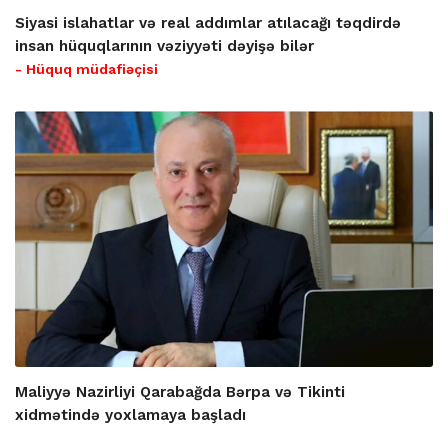
Siyasi islahatlar və real addımlar atılacağı təqdirdə
insan hüquqlarının vəziyyəti dəyişə bilər
- Hüquq müdafiəçisi
Maliyyə Nazirliyi Qarabağda Bərpa və Tikinti
xidmətində yoxlamaya başladı