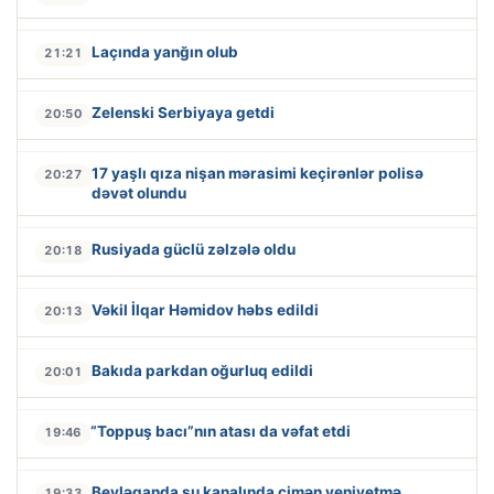
Laçında yanğın olub
21:21
Zelenski Serbiyaya getdi
20:50
17 yaşlı qıza nişan mərasimi keçirənlər polisə
20:27
dəvət olundu
Rusiyada güclü zəlzələ oldu
20:18
Vəkil İlqar Həmidov həbs edildi
20:13
Bakıda parkdan oğurluq edildi
20:01
“Toppuş bacı”nın atası da vəfat etdi
19:46
Beyləqanda su kanalında çimən yeniyetmə
19:33