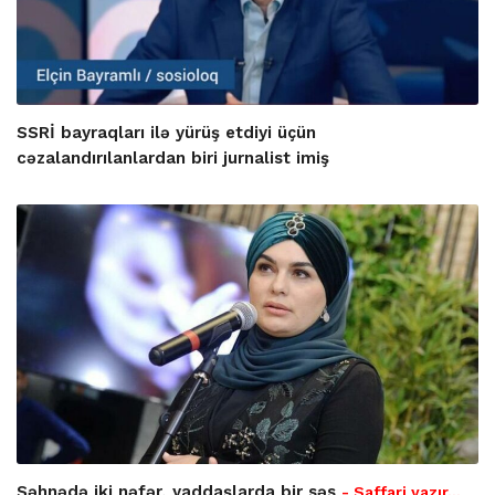
SSRİ bayraqları ilə yürüş etdiyi üçün
cəzalandırılanlardan biri jurnalist imiş
Səhnədə iki nəfər, yaddaşlarda bir səs
- Saffari yazır…