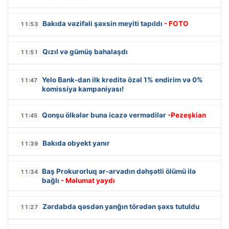
Bakıda vəzifəli şəxsin meyiti tapıldı
- FOTO
11:53
Qızıl və gümüş bahalaşdı
11:51
Yelo Bank-dan ilk kreditə özəl 1% endirim və 0%
11:47
komissiya kampaniyası!
Qonşu ölkələr buna icazə vermədilər
-Pezeşkian
11:45
Bakıda obyekt yanır
11:39
Baş Prokurorluq ər-arvadın dəhşətli ölümü ilə
11:34
bağlı
- Məlumat yaydı
Zərdabda qəsdən yanğın törədən şəxs tutuldu
11:27