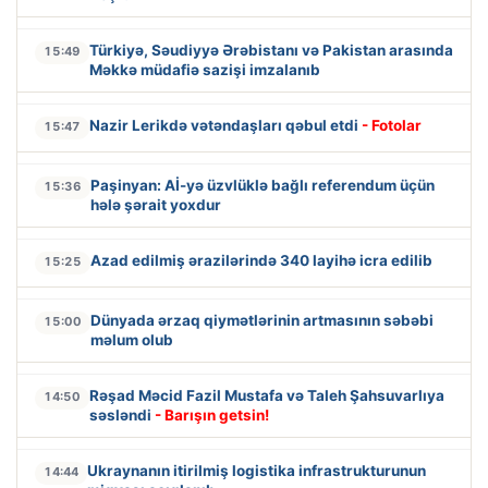
Türkiyə, Səudiyyə Ərəbistanı və Pakistan arasında
15:49
Məkkə müdafiə sazişi imzalanıb
Nazir Lerikdə vətəndaşları qəbul etdi
- Fotolar
15:47
Paşinyan: Aİ-yə üzvlüklə bağlı referendum üçün
15:36
hələ şərait yoxdur
Azad edilmiş ərazilərində 340 layihə icra edilib
15:25
Dünyada ərzaq qiymətlərinin artmasının səbəbi
15:00
məlum olub
Rəşad Məcid Fazil Mustafa və Taleh Şahsuvarlıya
14:50
səsləndi
- Barışın getsin!
Ukraynanın itirilmiş logistika infrastrukturunun
14:44