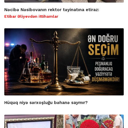
Nəcibə Nəsibovanın rektor təyinatına etiraz:
Etibar Əliyevdən ittihamlar
Hüquq niyə sərxoşluğu bəhanə saymır?