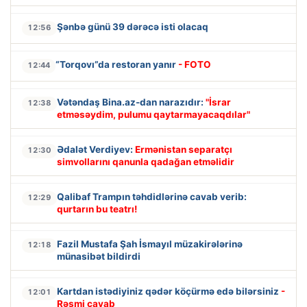
Şənbə günü 39 dərəcə isti olacaq
12:56
“Torqovı”da restoran yanır
- FOTO
12:44
Vətəndaş Bina.az-dan narazıdır:
"İsrar
12:38
etməsəydim, pulumu qaytarmayacaqdılar"
Ədalət Verdiyev:
Ermənistan separatçı
12:30
simvollarını qanunla qadağan etməlidir
Qalibaf Trampın təhdidlərinə cavab verib:
12:29
qurtarın bu teatrı!
Fazil Mustafa Şah İsmayıl müzakirələrinə
12:18
münasibət bildirdi
Kartdan istədiyiniz qədər köçürmə edə bilərsiniz
-
12:01
Rəsmi cavab