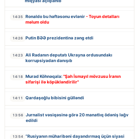
miqyası açıqlanıb
Ronaldo bu həftəsonu evlənir
- Toyun detalları
14:35
məlum oldu
Putin BƏƏ prezidentinə zəng etdi
14:26
Ali Radanın deputatı Ukrayna ordusundakı
14:23
korrupsiyadan danışıb
Murad Köhnəqala:
"Şah İsmayıl mövzusu İranın
14:18
sifarişi ilə köpükləndirilir"
Qardaşoğlu bibisini gülləndi
14:11
Jurnalist vəsiqəsinə görə 20 manatlıq ödəniş ləğv
13:56
edildi
“Rusiyanın müharibəni dayandırmaq üçün siyasi
13:54