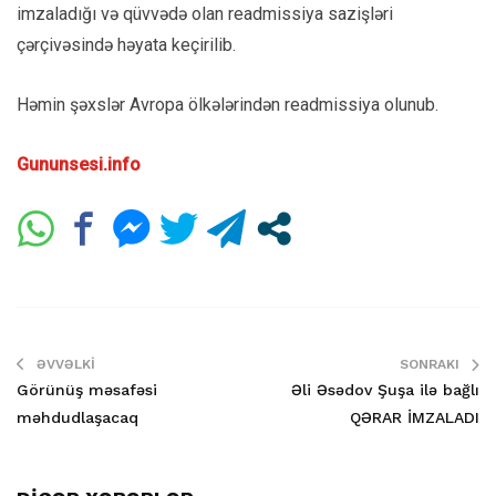
imzaladığı və qüvvədə olan readmissiya sazişləri
çərçivəsində həyata keçirilib.
Həmin şəxslər Avropa ölkələrindən readmissiya olunub.
Gununsesi.info
ƏVVƏLKI
SONRAKI
Görünüş məsafəsi
Əli Əsədov Şuşa ilə bağlı
məhdudlaşacaq
QƏRAR İMZALADI