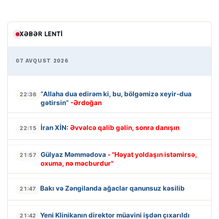
XƏBƏR LENTI
07 AVQUST 2026
“Allaha dua edirəm ki, bu, bölgəmizə xeyir-dua
22:36
gətirsin”
-Ərdoğan
İran XİN:
Əvvəlcə qalib gəlin, sonra danışın
22:15
Gülyaz Məmmədova
- "Həyat yoldaşın istəmirsə,
21:57
oxuma, nə məcburdur"
Bakı və Zəngilanda ağaclar qanunsuz kəsilib
21:47
Yeni Klinikanın direktor müavini işdən çıxarıldı
21:42