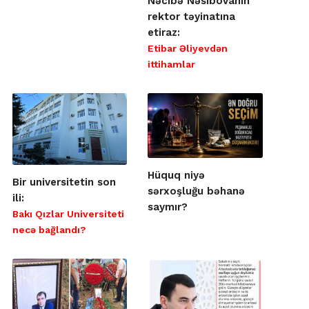
Nəcibə Nəsibovanın
rektor təyinatına
etiraz:
Etibar Əliyevdən
ittihamlar
Hüquq niyə
Bir universitetin son
sərxoşluğu bəhanə
ili:
saymır?
Bakı Qızlar Universiteti
necə bağlandı?