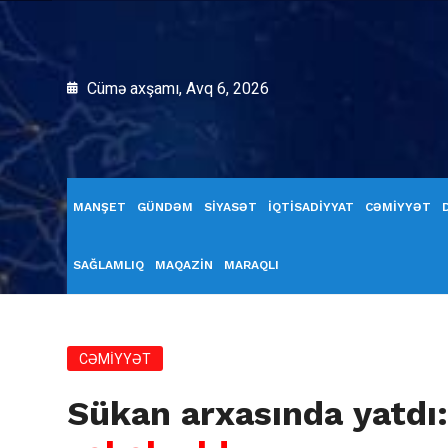
Cümə axşamı, Avq 6, 2026
MANŞET
GÜNDƏM
SİYASƏT
İQTİSADİYYAT
CƏMİYYƏT
SAĞLAMLIQ
MAQAZİN
MARAQLI
CƏMİYYƏT
Sükan arxasında yatdı