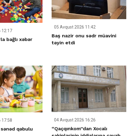
05 Avqust 2026 11:42
 12:17
Baş nazir onu sədr müavini
la bağlı xəbər
təyin etdi
04 Avqust 2026 16:26
 17:58
“Qaçqınkom”dan Xocalı
 sənəd qəbulu
sakinlərinin iddialarına cavab