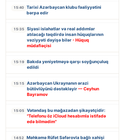
Tarixi Azərbaycan klubu fəaliyyətini
15:40
bərpa edir
Siyasi islahatlar və real addımlar
15:35
atılacağı təqdirdə insan hüquqlarının
vəziyyəti dəyişə bilər
- Hüquq
müdafiəçisi
Bakıda yeniyetməyə qarşı soyğunçuluq
15:19
edildi
Azərbaycan Ukraynanın ərazi
15:15
bütövlüyünü dəstəkləyir
— Ceyhun
Bayramov
Vətəndaş bu mağazadan şikayətçidir:
15:05
"Telefonu öz iCloud hesabımla istifadə
edə bilmədim"
Məhkəmə Rüfət Səfərovla bağlı xahişi
14:52