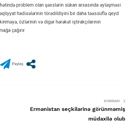
hhətində problem olan şəxslərin sükan arxasında əyləşməsi
qliyyat hadisələrinin törədildiyini bir daha təəssüflə qeyd
inməyə, özlərinin və digər hərəkət iştirakçılarının
mağa çağırır.
SONRAKI
Ermənistan seçkilərinə görünməmiş
müdaxilə olub