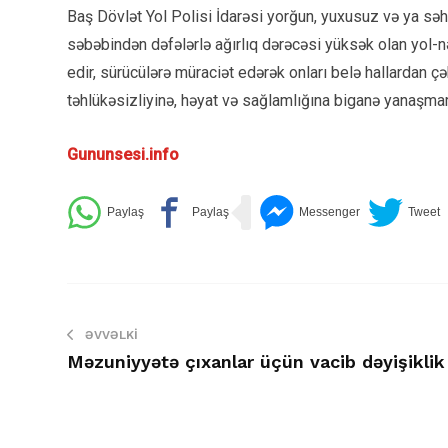
Baş Dövlət Yol Polisi İdarəsi yorğun, yuxusuz və ya sə
səbəbindən dəfələrlə ağırlıq dərəcəsi yüksək olan yol-nə
edir, sürücülərə müraciət edərək onları belə hallardan çək
təhlükəsizliyinə, həyat və sağlamlığına biganə yanaşma
Gununsesi.info
ƏVVƏLKI
Məzuniyyətə çıxanlar üçün vacib dəyişiklik