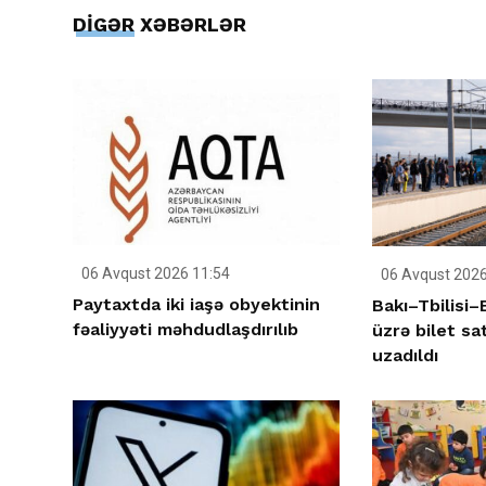
DİGƏR XƏBƏRLƏR
06 Avqust 2026 11:54
06 Avqust 2026
Paytaxtda iki iaşə obyektinin
Bakı–Tbilisi
fəaliyyəti məhdudlaşdırılıb
üzrə bilet sa
uzadıldı