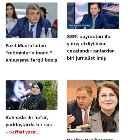
SSRİ bayraqları ilə
yürüş etdiyi üçün
Fazil Mustafadan
cəzalandırılanlardan
“möminlərin inancı”
biri jurnalist imiş
anlayışına fərqli baxış
Səhnədə iki nəfər,
yaddaşlarda bir səs
- Saffari yazır…