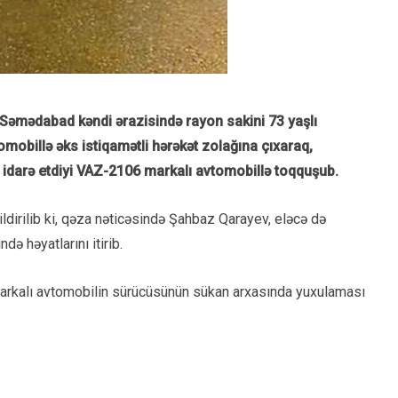
Səmədabad kəndi ərazisində rayon sakini 73 yaşlı
mobillə əks istiqamətli hərəkət zolağına çıxaraq,
 idarə etdiyi VAZ-2106 markalı avtomobillə toqquşub.
ildirilib ki, qəza nəticəsində Şahbaz Qarayev, eləcə də
 həyatlarını itirib.
rkalı avtomobilin sürücüsünün sükan arxasında yuxulaması