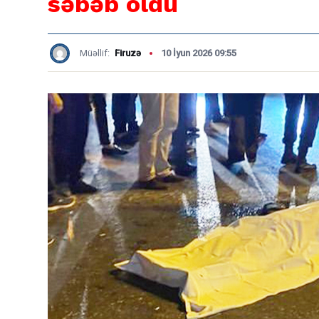
səbəb oldu
Müəllif:
Firuzə
10 İyun 2026 09:55