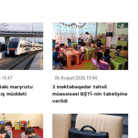
 10:47
06 Avqust 2026 10:44
–Bakı marşrutu
3 məktəbəqədər təhsil
tış müddəti
müəssisəsi BŞTİ-nin tabeliyinə
verildi