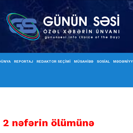
DÜNYA
REPORTAJ
REDAKTOR SEÇİMİ
MÜSAHİBƏ
SOSİAL
MƏDƏNİY
:
2 nəfərin ölümünə