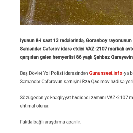
İyunun 8-i saat 13 radələrində, Goranboy rayonunun 
Səməndər Cəfərov idarə etdiyi VAZ-2107 markalı avto
qarşıdan gələn həmyerlisi 86 yaşlı Şahbaz Qarayevin
Baş Dövlət Yol Polisi İdarəsindən
Gununsesi.info
-ya b
Səməndər Cəfərovun sərnişini Rza Qasımov hadisə yerində
Sözügedən yol-nəqliyyat hadisəsi zamanı VAZ-2107 ma
ehtimal olunur.
Faktla bağlı araşdırma aparılır.