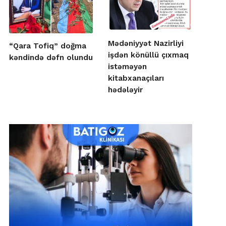
Mədəniyyət Nazirliyi
“Qara Tofiq” doğma
işdən könüllü çıxmaq
kəndində dəfn olundu
istəməyən
kitabxanaçıları
hədələyir