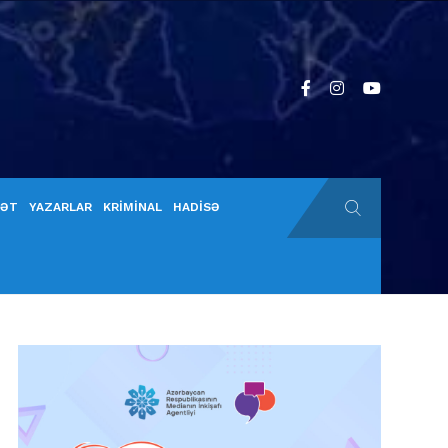
YƏT
YAZARLAR
KRİMİNAL
HADİSƏ