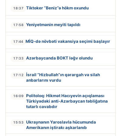
Tiktoker “Beniz”ə hökm oxundu
18:37
Yeniyetmənin meyiti tapıldı
17:58
MİQ-də növbəti vakansiya seçimi başlayır
17:44
Azərbaycanda BOKT ləğv olundu
17:33
İsrail “Hizbullah”ın qərargah və silah
17:12
anbarlarını vurdu
Politoloq: Hikmət Hacıyevin açıqlaması
16:09
Türkiyədəki anti-Azərbaycan təbliğatına
tutarlı cavabdır
Ukraynanın Yaroslavla hücumunda
15:53
Amerikanın iştirakı aşkarlanıb