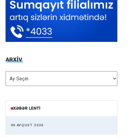
ARXİV
ARXİV
XƏBƏR LENTI
06 AVQUST 2026