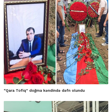
“Qara Tofiq” doğma kəndində dəfn olundu