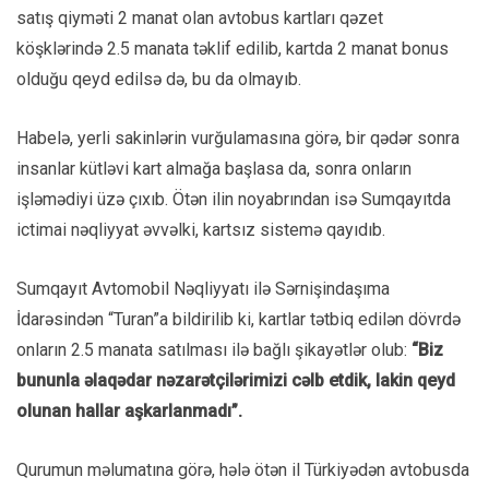
satış qiyməti 2 manat olan avtobus kartları qəzet
köşklərində 2.5 manata təklif edilib, kartda 2 manat bonus
olduğu qeyd edilsə də, bu da olmayıb.
Habelə, yerli sakinlərin vurğulamasına görə, bir qədər sonra
insanlar kütləvi kart almağa başlasa da, sonra onların
işləmədiyi üzə çıxıb. Ötən ilin noyabrından isə Sumqayıtda
ictimai nəqliyyat əvvəlki, kartsız sistemə qayıdıb.
Sumqayıt Avtomobil Nəqliyyatı ilə Sərnişindaşıma
İdarəsindən “Turan”a bildirilib ki, kartlar tətbiq edilən dövrdə
onların 2.5 manata satılması ilə bağlı şikayətlər olub:
“Biz
bununla əlaqədar nəzarətçilərimizi cəlb etdik, lakin qeyd
olunan hallar aşkarlanmadı”.
Qurumun məlumatına görə, hələ ötən il Türkiyədən avtobusda