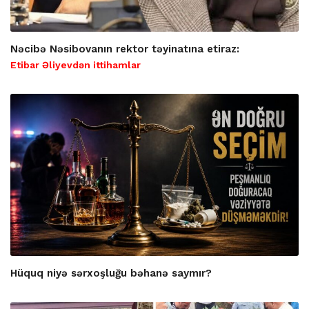
Nəcibə Nəsibovanın rektor təyinatına etiraz:
Etibar Əliyevdən ittihamlar
Hüquq niyə sərxoşluğu bəhanə saymır?