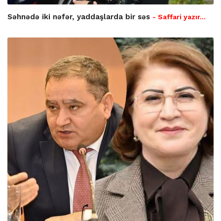
Səhnədə iki nəfər, yaddaşlarda bir səs
- Saffari yazır…