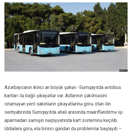
Azərbaycanın ikinci ən böyük şəhəri -Sumqayıtda avtobus
kartları ilə bağlı şikayətlər var. Adlarının çəkilməsini
istəməyən yerli sakinlərin şikayətlərinə görə, ötən ilin
sentyabrında Sumqayıtda əhali arasında maarifləndirmə işi
aparmadan sərnişin nəqliyyatında kart sisteminə keçilib.
İddialara görə, elə birinci gündən də problemlər başlayıb –