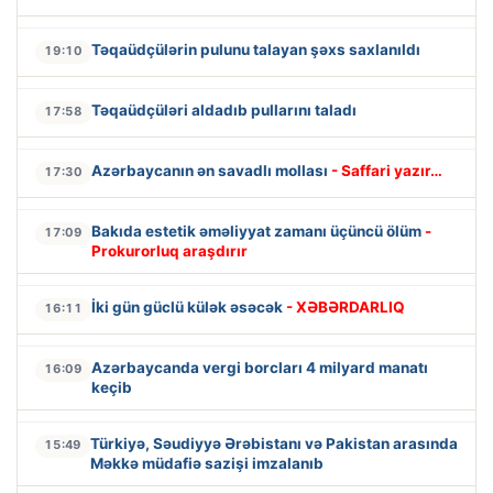
Təqaüdçülərin pulunu talayan şəxs saxlanıldı
19:10
Təqaüdçüləri aldadıb pullarını taladı
17:58
Azərbaycanın ən savadlı mollası
- Saffari yazır…
17:30
Bakıda estetik əməliyyat zamanı üçüncü ölüm
-
17:09
Prokurorluq araşdırır
İki gün güclü külək əsəcək
- XƏBƏRDARLIQ
16:11
Azərbaycanda vergi borcları 4 milyard manatı
16:09
keçib
Türkiyə, Səudiyyə Ərəbistanı və Pakistan arasında
15:49
Məkkə müdafiə sazişi imzalanıb