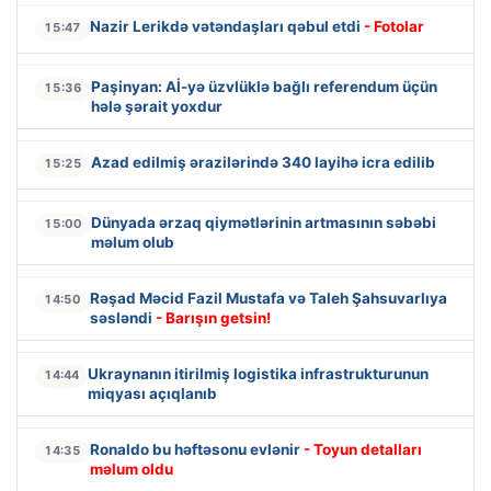
Nazir Lerikdə vətəndaşları qəbul etdi
- Fotolar
15:47
Paşinyan: Aİ-yə üzvlüklə bağlı referendum üçün
15:36
hələ şərait yoxdur
Azad edilmiş ərazilərində 340 layihə icra edilib
15:25
Dünyada ərzaq qiymətlərinin artmasının səbəbi
15:00
məlum olub
Rəşad Məcid Fazil Mustafa və Taleh Şahsuvarlıya
14:50
səsləndi
- Barışın getsin!
Ukraynanın itirilmiş logistika infrastrukturunun
14:44
miqyası açıqlanıb
Ronaldo bu həftəsonu evlənir
- Toyun detalları
14:35
məlum oldu