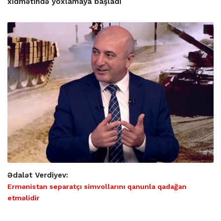
xidmətində yoxlamaya başladı
Ədalət Verdiyev:
Ermənistan separatçı simvollarını qanunla qadağan
etməlidir