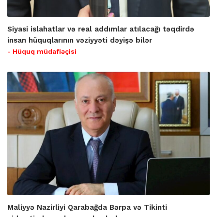
Siyasi islahatlar və real addımlar atılacağı təqdirdə
insan hüquqlarının vəziyyəti dəyişə bilər
- Hüquq müdafiəçisi
Maliyyə Nazirliyi Qarabağda Bərpa və Tikinti