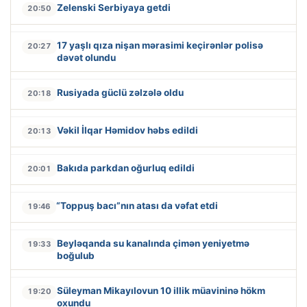
Zelenski Serbiyaya getdi
20:50
17 yaşlı qıza nişan mərasimi keçirənlər polisə
20:27
dəvət olundu
Rusiyada güclü zəlzələ oldu
20:18
Vəkil İlqar Həmidov həbs edildi
20:13
Bakıda parkdan oğurluq edildi
20:01
“Toppuş bacı”nın atası da vəfat etdi
19:46
Beyləqanda su kanalında çimən yeniyetmə
19:33
boğulub
Süleyman Mikayılovun 10 illik müavininə hökm
19:20
oxundu