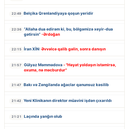
Belçika Qrenlandiyaya qoşun yeridir
22:49
“Allaha dua edirəm ki, bu, bölgəmizə xeyir-dua
22:36
gətirsin”
-Ərdoğan
İran XİN:
Əvvəlcə qalib gəlin, sonra danışın
22:15
Gülyaz Məmmədova
- "Həyat yoldaşın istəmirsə,
21:57
oxuma, nə məcburdur"
Bakı və Zəngilanda ağaclar qanunsuz kəsilib
21:47
Yeni Klinikanın direktor müavini işdən çıxarıldı
21:42
Laçında yanğın olub
21:21