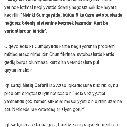
yerində ictimai nəqliyyatda ödəniş nağdsız şəkildə həyata
keçirilir:
“Nəinki Sumqayıtda, bütün ölkə üzrə avtobuslarda
nağdsız ödəniş sisteminə keçmək lazımdır. Kart bu
variantlardan biridir”.
O qeyd edib ki, Sumqayıtda kartla bağlı yaranan problem
mütləq araşdırılmalıdır. Onun fikrincə, avtobuslarda kartla
gediş bərpa olunmasa, kart alan vətəndaşlara pul
qaytarılmalıdır.
İqtisadçı
Natiq Cəfərli
isə AzadlıqRadiosuna bildirib ki, bu
problem səriştəsizliyin nəticəsidir: “Belə vəziyyətlər
yarananda çox zaman şirkətlər məsuliyyəti bir-birinin üzərinə
atır. Nəticədə isə vətəndaşlar ziyan görür”.
İqtisadçının sözlərinə görə, burada korrupsiya elementi də