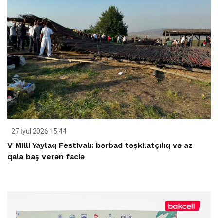
27 İyul 2026 15:44
V Milli Yaylaq Festivalı: bərbad təşkilatçılıq və az
qala baş verən faciə