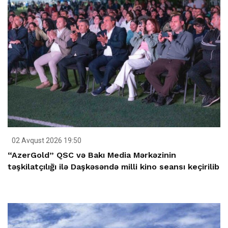
02 Avqust 2026 19:50
“AzerGold” QSC və Bakı Media Mərkəzinin
təşkilatçılığı ilə Daşkəsəndə milli kino seansı keçirilib