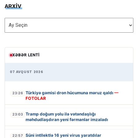
ARXİV
ARXİV
XƏBƏR LENTI
07 AVQUST 2026
Türkiyə gəmisi dron hücumuna məruz qaldı
—
23:26
FOTOLAR
Tramp doğum yolu ilə vətəndaşlığı
23:03
məhdudlaşdıran yeni fərmanlar imzaladı
Süni intllektlə 16 yeni virus yaratdılar
22:57