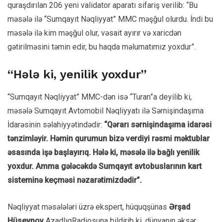
quraşdırılan 206 yeni validator aparatı sifariş verilib: “Bu
məsələ ilə “Sumqayıt Nəqliyyat” MMC məşğul olurdu. İndi bu
məsələ ilə kim məşğul olur, vəsait ayırır və xaricdən
gətirilməsini təmin edir, bu haqda məlumatımız yoxdur”.
“Hələ ki, yenilik yoxdur”
“Sumqayıt Nəqliyyat” MMC-dən isə “Turan”a deyilib ki,
məsələ Sumqayıt Avtomobil Nəqliyyatı ilə Sərnişindaşıma
İdarəsinin səlahiyyətindədir:
“Qərarı sərnişindaşıma idarəsi
tənzimləyir. Həmin qurumun bizə verdiyi rəsmi məktublar
əsasında işə başlayırıq. Hələ ki, məsələ ilə bağlı yenilik
yoxdur. Amma gələcəkdə Sumqayıt avtobuslarının kart
sisteminə keçməsi nəzarətimizdədir”.
Nəqliyyat məsələləri üzrə ekspert, hüquqşünas
Ərşad
Hüseynov
AzadlıqRadiosuna bildirib ki, dünyanın əksər