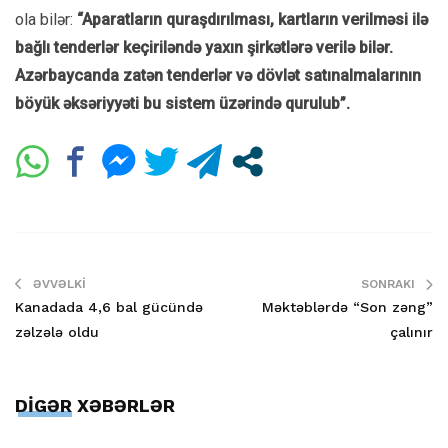
ola bilər:
“Aparatların quraşdırılması, kartların verilməsi ilə
bağlı tenderlər keçiriləndə yaxın şirkətlərə verilə bilər.
Azərbaycanda zatən tenderlər və dövlət satınalmalarının
böyük əksəriyyəti bu sistem üzərində qurulub”.
ƏVVƏLKI
SONRAKI
Kanadada 4,6 bal gücündə
Məktəblərdə “Son zəng”
zəlzələ oldu
çalınır
DİGƏR XƏBƏRLƏR