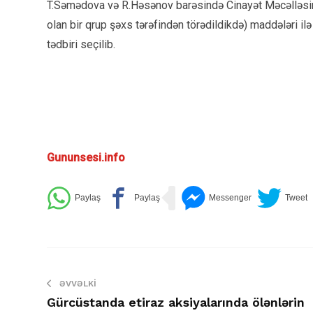
T.Səmədova və R.Həsənov barəsində Cinayət Məcəlləsini
olan bir qrup şəxs tərəfindən törədildikdə) maddələri ilə
tədbiri seçilib.
Gununsesi.info
ƏVVƏLKI
Gürcüstanda etiraz aksiyalarında ölənlərin