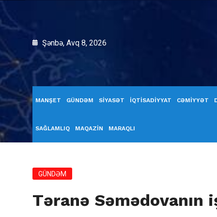
Şənbə, Avq 8, 2026
MANŞET
GÜNDƏM
SİYASƏT
İQTİSADİYYAT
CƏMİYYƏT
SAĞLAMLIQ
MAQAZİN
MARAQLI
GÜNDƏM
Təranə Səmədovanın i