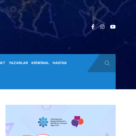
YƏT
YAZARLAR
KRİMİNAL
HADİSƏ