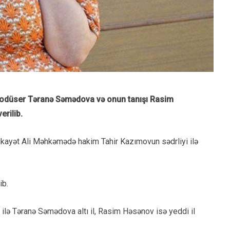
 prodüser Təranə Səmədova və onun tanışı Rasim
erilib.
 şikayət Ali Məhkəmədə hakim Tahir Kazımovun sədrliyi ilə
ib.
ilə Təranə Səmədova altı il, Rasim Həsənov isə yeddi il