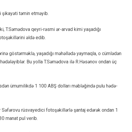
 şikayəti təmin etməyib.
ki, T.Səmədova qeyri-rəsmi ər-arvad kimi yaşadığı
toşəkillərini əldə edib.
vlərinə göstərməklə, yaşadığı məhəllədə yaymaqla, o cümlədən
 hədələyiblər. Bu yolla T.Səmədova ilə R.Həsənov ondan üç
əxsdən ümumilikdə 1 100 ABŞ dolları məbləğində pulu hədə-
Səfərovu rüsvayedici fotoşəkillərlə şantaj edərək ondan 1
30 manat pul verib.