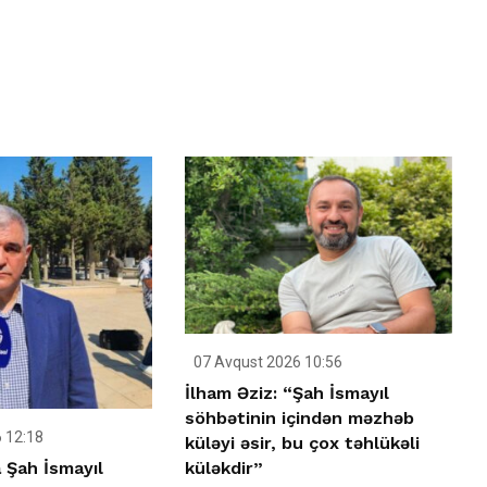
07 Avqust 2026 10:56
İlham Əziz: “Şah İsmayıl
söhbətinin içindən məzhəb
 12:18
küləyi əsir, bu çox təhlükəli
 Şah İsmayıl
küləkdir”