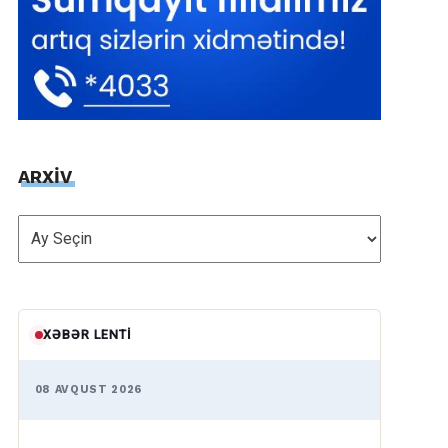
ARXİV
ARXİV
XƏBƏR LENTI
08 AVQUST 2026