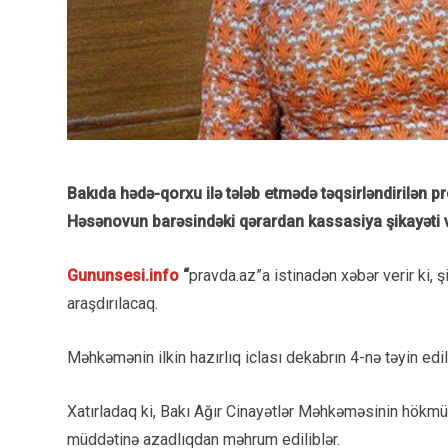
Bakıda hədə-qorxu ilə tələb etmədə təqsirləndirilən
Həsənovun barəsindəki qərardan kassasiya şikayəti v
Gununsesi.info
“
pravda.az”a istinadən xəbər verir ki,
araşdırılacaq.
Məhkəmənin ilkin hazırlıq iclası dekabrın 4-nə təyin edil
Xatırladaq ki, Bakı Ağır Cinayətlər Məhkəməsinin hökmü 
müddətinə azadlıqdan məhrum ediliblər.