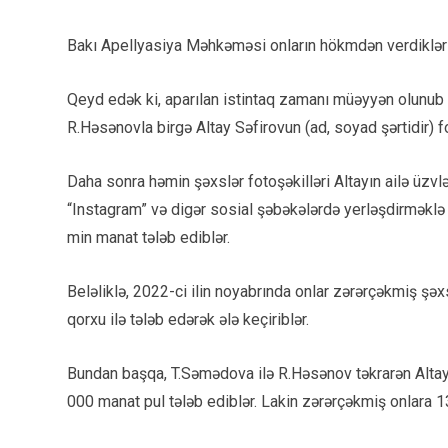
Bakı Apellyasiya Məhkəməsi onların hökmdən verdikləri
Qeyd edək ki, aparılan istintaq zamanı müəyyən olunub 
R.Həsənovla birgə Altay Səfirovun (ad, soyad şərtidir) fo
Daha sonra həmin şəxslər fotoşəkilləri Altayın ailə üz
“Instagram” və digər sosial şəbəkələrdə yerləşdirməklə
min manat tələb ediblər.
Beləliklə, 2022-ci ilin noyabrında onlar zərərçəkmiş ş
qorxu ilə tələb edərək ələ keçiriblər.
Bundan başqa, T.Səmədova ilə R.Həsənov təkrarən Altay 
000 manat pul tələb ediblər. Lakin zərərçəkmiş onlara 1