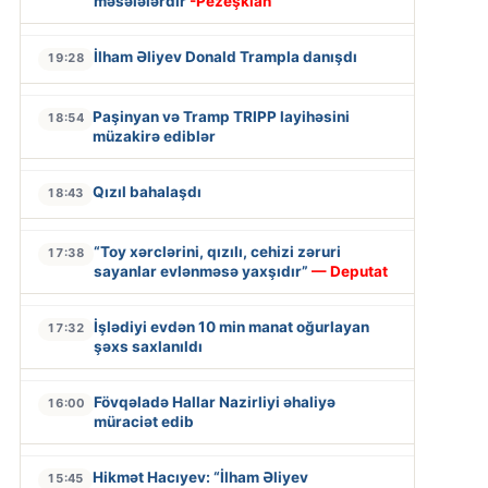
məsələlərdir
-Pezeşkian
İlham Əliyev Donald Trampla danışdı
19:28
Paşinyan və Tramp TRIPP layihəsini
18:54
müzakirə ediblər
Qızıl bahalaşdı
18:43
“Toy xərclərini, qızılı, cehizi zəruri
17:38
sayanlar evlənməsə yaxşıdır”
— Deputat
İşlədiyi evdən 10 min manat oğurlayan
17:32
şəxs saxlanıldı
Fövqəladə Hallar Nazirliyi əhaliyə
16:00
müraciət edib
Hikmət Hacıyev: “İlham Əliyev
15:45