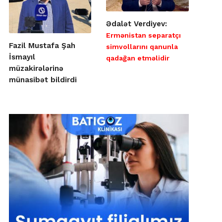
Ədalət Verdiyev:
Ermənistan separatçı
Fazil Mustafa Şah
simvollarını qanunla
İsmayıl
qadağan etməlidir
müzakirələrinə
münasibət bildirdi