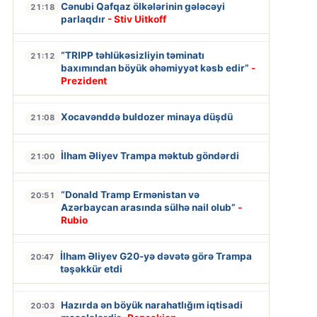
Cənubi Qafqaz ölkələrinin gələcəyi
21:18
parlaqdır
- Stiv Uitkoff
“TRIPP təhlükəsizliyin təminatı
21:12
baxımından böyük əhəmiyyət kəsb edir”
-
Prezident
Xocavənddə buldozer minaya düşdü
21:08
İlham Əliyev Trampa məktub göndərdi
21:00
“Donald Tramp Ermənistan və
20:51
Azərbaycan arasında sülhə nail olub”
-
Rubio
İlham Əliyev G20-yə dəvətə görə Trampa
20:47
təşəkkür etdi
Hazırda ən böyük narahatlığım iqtisadi
20:03