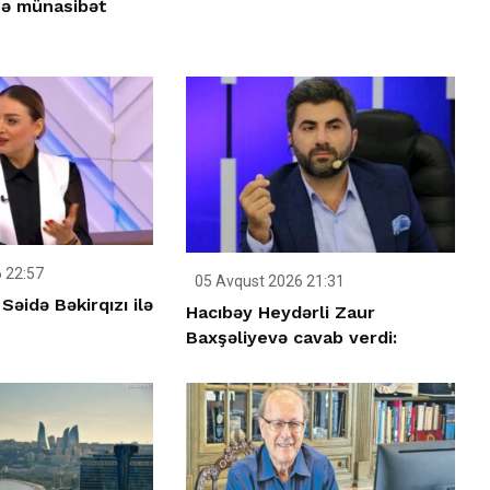
nə münasibət
 22:57
05 Avqust 2026 21:31
əidə Bəkirqızı ilə
Hacıbəy Heydərli Zaur
Baxşəliyevə cavab verdi: