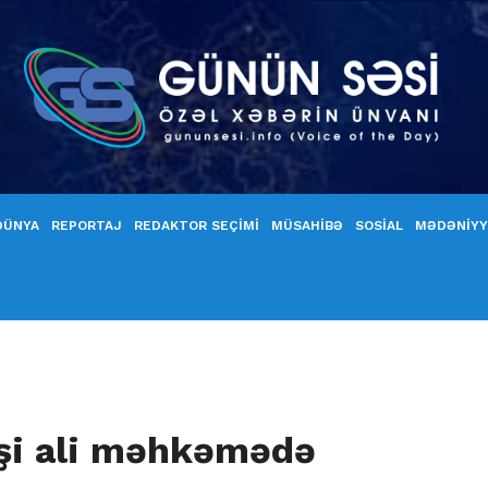
DÜNYA
REPORTAJ
REDAKTOR SEÇİMİ
MÜSAHİBƏ
SOSİAL
MƏDƏNİY
şi ali məhkəmədə