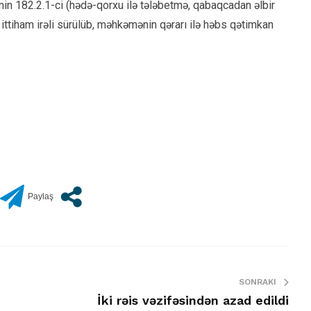
n 182.2.1-ci (hədə-qorxu ilə tələbetmə, qabaqcadan əlbir
 ittiham irəli sürülüb, məhkəmənin qərarı ilə həbs qətimkan
SONRAKI
İki rəis vəzifəsindən azad edildi