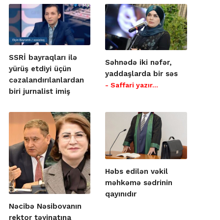
SSRİ bayraqları ilə
Səhnədə iki nəfər,
yürüş etdiyi üçün
yaddaşlarda bir səs
cəzalandırılanlardan
- Saffari yazır…
biri jurnalist imiş
Həbs edilən vəkil
məhkəmə sədrinin
qayınıdır
Nəcibə Nəsibovanın
rektor təyinatına