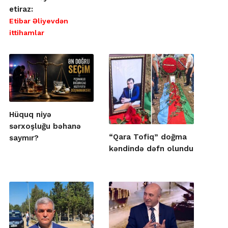
etiraz:
Etibar Əliyevdən
ittihamlar
Hüquq niyə
sərxoşluğu bəhanə
“Qara Tofiq” doğma
saymır?
kəndində dəfn olundu