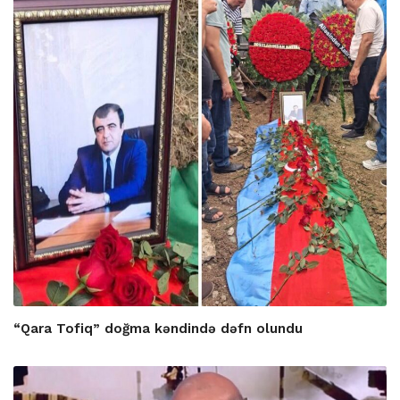
“Qara Tofiq” doğma kəndində dəfn olundu