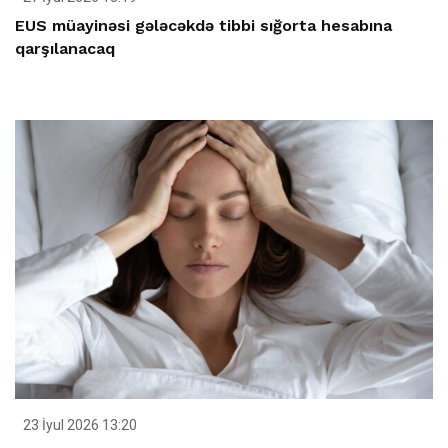
EUS müayinəsi gələcəkdə tibbi sığorta hesabına
qarşılanacaq
23 İyul 2026 13:20