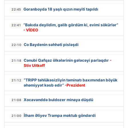
Goranboyda 18 yaşlı qızın meyiti tapıldı
22:45
“Bakıda deyildim, gəlib gördüm ki, evimi sökürlər”
22:41
- VİDEO
Co Baydenin səhhəti pisləşdi
22:10
Cənubi Qafqaz ölkələrinin gələcəyi parlaqdır
-
21:18
Stiv Uitkoff
“TRIPP təhlükəsizliyin təminatı baxımından böyük
21:12
əhəmiyyət kəsb edir”
-Prezident
Xocavənddə buldozer minaya düşdü
21:08
İlham Əliyev Trampa məktub göndərdi
21:00