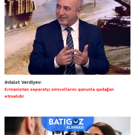
Ədalət Verdiyev:
Ermənistan separatçı simvollarını qanunla qadağan
etməlidir