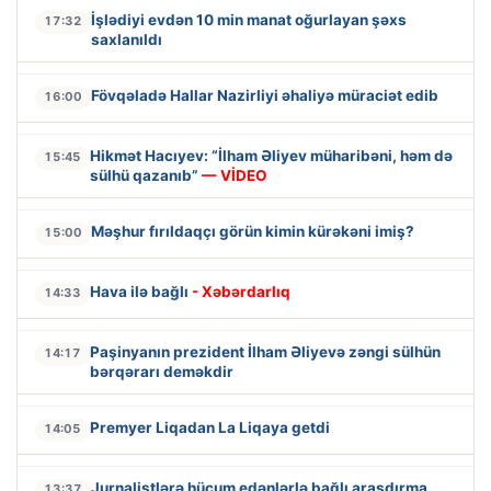
İşlədiyi evdən 10 min manat oğurlayan şəxs
17:32
saxlanıldı
Fövqəladə Hallar Nazirliyi əhaliyə müraciət edib
16:00
Hikmət Hacıyev: “İlham Əliyev müharibəni, həm də
15:45
sülhü qazanıb”
— VİDEO
Məşhur fırıldaqçı görün kimin kürəkəni imiş?
15:00
Hava ilə bağlı
- Xəbərdarlıq
14:33
Paşinyanın prezident İlham Əliyevə zəngi sülhün
14:17
bərqərarı deməkdir
Premyer Liqadan La Liqaya getdi
14:05
Jurnalistlərə hücum edənlərlə bağlı araşdırma
13:37