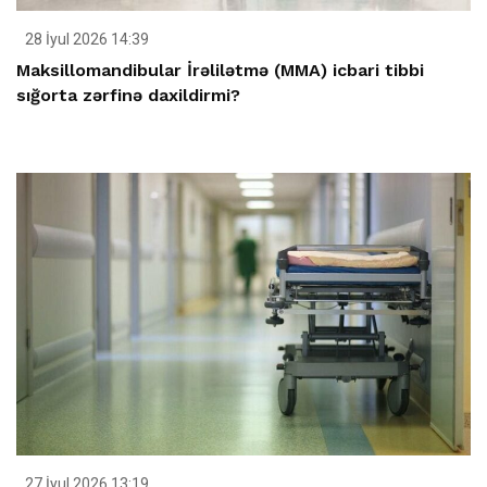
28 İyul 2026 14:39
Maksillomandibular İrəlilətmə (MMA) icbari tibbi
sığorta zərfinə daxildirmi?
27 İyul 2026 13:19