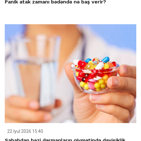
Panik atak zamanı bədəndə nə baş verir?
22 İyul 2026 15:40
Sabahdan bəzi dərmanların qiymətində dəyişiklik