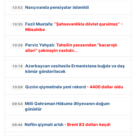
Naxçıvanda pensiyalar ödənildi
10:53
Fazil Mustafa:
“Şahsevənliklə dövlət qurulmaz” -
10:35
Müsahibə
Pərviz Yəhyalı:
Təhsilin yaxasından “bacarıqlı
10:28
əlləri” çəkməyin vaxtıdır...
Azərbaycan vasitəsilə Ermənistana buğda və daş
10:18
kömür göndəriləcək
Qızılın qiymətində yeni rekord
- 4400 dollar oldu
10:09
Milli Qəhrəman Hökumə Əliyevanın doğum
09:54
günüdür
Neftin qiyməti artdı
- Brent 83 dolları keçdi
09:44