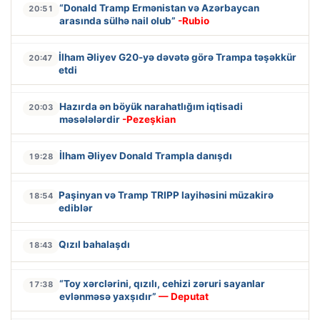
“Donald Tramp Ermənistan və Azərbaycan
20:51
arasında sülhə nail olub”
-Rubio
İlham Əliyev G20-yə dəvətə görə Trampa təşəkkür
20:47
etdi
Hazırda ən böyük narahatlığım iqtisadi
20:03
məsələlərdir
-Pezeşkian
İlham Əliyev Donald Trampla danışdı
19:28
Paşinyan və Tramp TRIPP layihəsini müzakirə
18:54
ediblər
Qızıl bahalaşdı
18:43
“Toy xərclərini, qızılı, cehizi zəruri sayanlar
17:38
evlənməsə yaxşıdır”
— Deputat