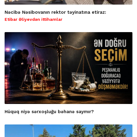
Nəcibə Nəsibovanın rektor təyinatına etiraz:
Etibar Əliyevdən ittihamlar
Hüquq niyə sərxoşluğu bəhanə saymır?