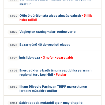
aparılır
Oğlu öldürülən ata qisas almağa çalışdı
- 5 illik
13:30
həbs edildi
Vaşinqton razılaşmaları nəticə verib
13:22
Bazar günü 40 dərəcə isti olacaq
13:21
İmişlidə qəza
- 3 nəfər xəsarət aldı
13:04
Energetiklərlə bağlı ümumrespublika yarışının
13:03
regional turu keçirildi
- Fotolar
İlham Əliyevlə Paşinyan TRIPP marşrutunun
12:59
icrasını müzakirə etdilər
Sabirabadda məktəbli qızın meyiti tapıldı
12:41