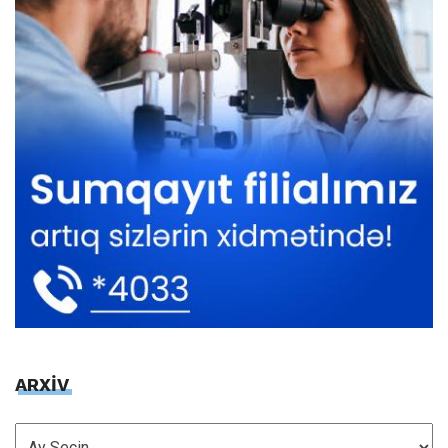
ARXİV
ARXİV