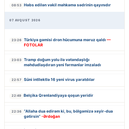
Həbs edilən vəkil məhkəmə sədrinin qayınıdır
08:53
07 AVQUST 2026
Türkiyə gəmisi dron hücumuna məruz qaldı
—
23:26
FOTOLAR
Tramp doğum yolu ilə vətəndaşlığı
23:03
məhdudlaşdıran yeni fərmanlar imzaladı
Süni intllektlə 16 yeni virus yaratdılar
22:57
Belçika Qrenlandiyaya qoşun yeridir
22:49
“Allaha dua edirəm ki, bu, bölgəmizə xeyir-dua
22:36
gətirsin”
-Ərdoğan