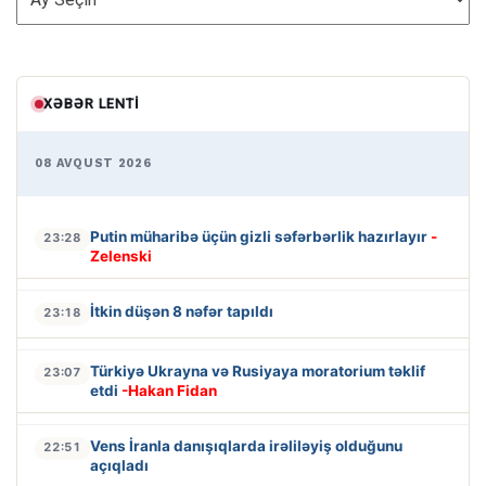
XƏBƏR LENTI
08 AVQUST 2026
Putin müharibə üçün gizli səfərbərlik hazırlayır
-
23:28
Zelenski
İtkin düşən 8 nəfər tapıldı
23:18
Türkiyə Ukrayna və Rusiyaya moratorium təklif
23:07
etdi
-Hakan Fidan
Vens İranla danışıqlarda irəliləyiş olduğunu
22:51
açıqladı