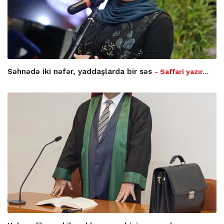
Səhnədə iki nəfər, yaddaşlarda bir səs
- Saffari yazır…