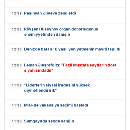
Paşinyan Əliyevə zəng etdi
12:39
Rövşən Hüseynov orqan donorluğunun
12:22
əhəmiyyətindən danışıb
Dənizdə batan 16 yaşlı yeniyetmənin meyiti tapıldı
12:16
Ləman Ələşrəfqızı:
“Fazil Mustafa saytların dost
12:08
siyahısındadır”
“Liderlərin siyasi iradəsini yüksək
11:53
qiymətləndiririk”
MİQ-də vakansiya seçimi başladı
11:32
Sumqayıtda sexdə yanğın
11:20