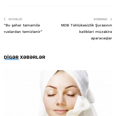
ƏVVƏLKI
SONRAKI
“Bu şəhər tamamilə
MDB Təhlükəsizlik Şurasının
ruslardan təmizlənir”
katibləri müzakirə
aparacaqlar
DİGƏR XƏBƏRLƏR