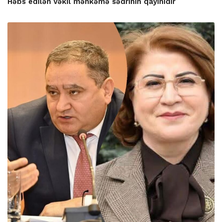
Həbs edilən vəkil məhkəmə sədrinin qayınıdır