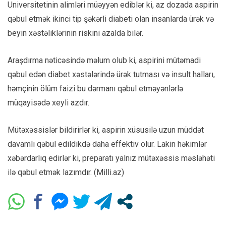
Universitetinin alimləri müəyyən ediblər ki, az dozada aspirin
qəbul etmək ikinci tip şəkərli diabeti olan insanlarda ürək və
beyin xəstəliklərinin riskini azalda bilər.
Araşdırma nəticəsində məlum olub ki, aspirini mütəmadi
qəbul edən diabet xəstələrində ürək tutması və insult halları,
həmçinin ölüm faizi bu dərmanı qəbul etməyənlərlə
müqayisədə xeyli azdır.
Mütəxəssislər bildirirlər ki, aspirin xüsusilə uzun müddət
davamlı qəbul edildikdə daha effektiv olur. Lakin həkimlər
xəbərdarlıq edirlər ki, preparatı yalnız mütəxəssis məsləhəti
ilə qəbul etmək lazımdır. (Milli.az)