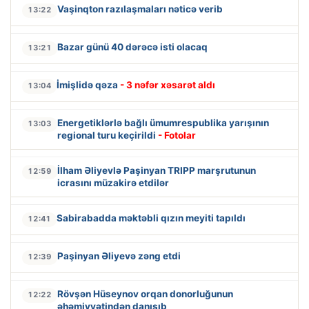
Vaşinqton razılaşmaları nəticə verib
13:22
Bazar günü 40 dərəcə isti olacaq
13:21
İmişlidə qəza
- 3 nəfər xəsarət aldı
13:04
Energetiklərlə bağlı ümumrespublika yarışının
13:03
regional turu keçirildi
- Fotolar
İlham Əliyevlə Paşinyan TRIPP marşrutunun
12:59
icrasını müzakirə etdilər
Sabirabadda məktəbli qızın meyiti tapıldı
12:41
Paşinyan Əliyevə zəng etdi
12:39
Rövşən Hüseynov orqan donorluğunun
12:22
əhəmiyyətindən danışıb