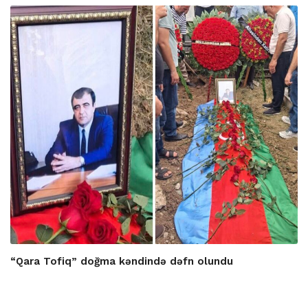
“Qara Tofiq” doğma kəndində dəfn olundu