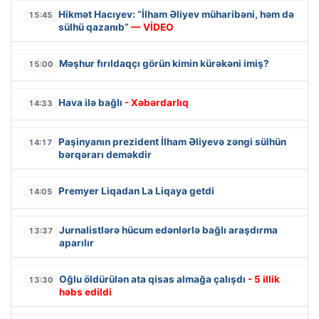
Hikmət Hacıyev: “İlham Əliyev müharibəni, həm də
15:45
sülhü qazanıb”
— VİDEO
Məşhur fırıldaqçı görün kimin kürəkəni imiş?
15:00
Hava ilə bağlı
- Xəbərdarlıq
14:33
Paşinyanın prezident İlham Əliyevə zəngi sülhün
14:17
bərqərarı deməkdir
Premyer Liqadan La Liqaya getdi
14:05
Jurnalistlərə hücum edənlərlə bağlı araşdırma
13:37
aparılır
Oğlu öldürülən ata qisas almağa çalışdı
- 5 illik
13:30
həbs edildi