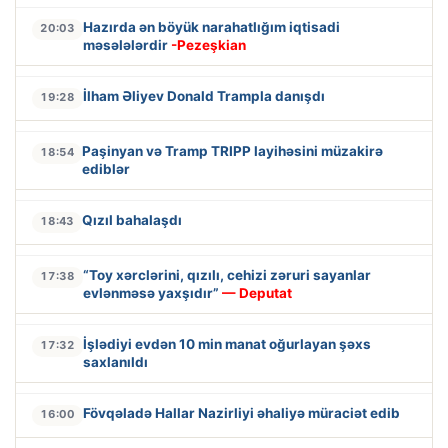
Hazırda ən böyük narahatlığım iqtisadi
20:03
məsələlərdir
-Pezeşkian
İlham Əliyev Donald Trampla danışdı
19:28
Paşinyan və Tramp TRIPP layihəsini müzakirə
18:54
ediblər
Qızıl bahalaşdı
18:43
“Toy xərclərini, qızılı, cehizi zəruri sayanlar
17:38
evlənməsə yaxşıdır”
— Deputat
İşlədiyi evdən 10 min manat oğurlayan şəxs
17:32
saxlanıldı
Fövqəladə Hallar Nazirliyi əhaliyə müraciət edib
16:00