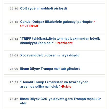
Co Baydenin səhhəti pisləşdi
22:10
Cənubi Qafqaz ölkələrinin gələcəyi parlaqdır
-
21:18
Stiv Uitkoff
“TRIPP təhlükəsizliyin təminatı baxımından böyük
21:12
əhəmiyyət kəsb edir”
-Prezident
Xocavənddə buldozer minaya düşdü
21:08
İlham Əliyev Trampa məktub göndərdi
21:00
“Donald Tramp Ermənistan və Azərbaycan
20:51
arasında sülhə nail olub”
-Rubio
İlham Əliyev G20-yə dəvətə görə Trampa təşəkkür
20:47
etdi