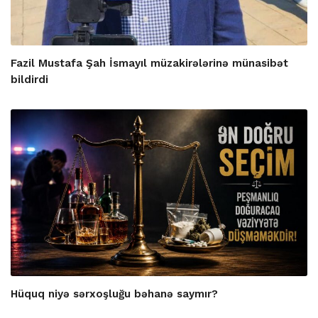
Fazil Mustafa Şah İsmayıl müzakirələrinə münasibət
bildirdi
Hüquq niyə sərxoşluğu bəhanə saymır?