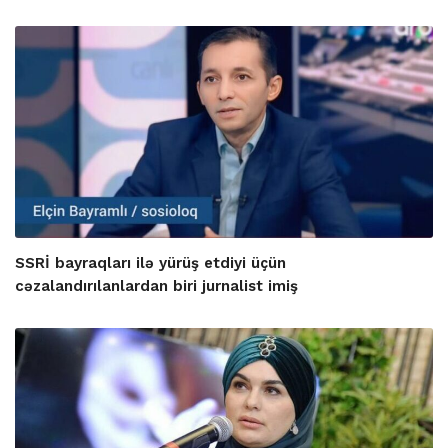
SSRİ bayraqları ilə yürüş etdiyi üçün
cəzalandırılanlardan biri jurnalist imiş