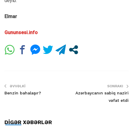
deyib.
Elmar
Gununsesi.info
ƏVVƏLKI
SONRAKI
Benzin bahalaşır?
Azərbaycanın sabiq naziri
vəfat etdi
DİGƏR XƏBƏRLƏR