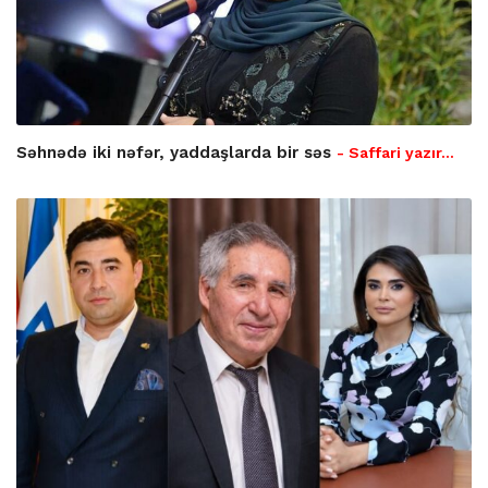
Səhnədə iki nəfər, yaddaşlarda bir səs
- Saffari yazır…