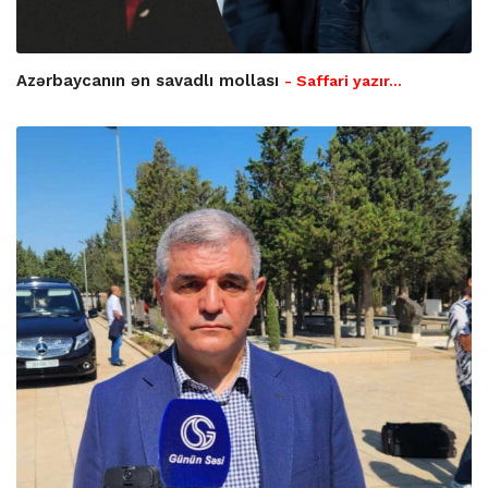
Azərbaycanın ən savadlı mollası
- Saffari yazır…