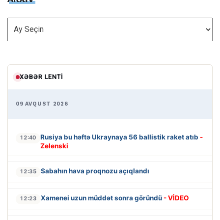
ARXİV
XƏBƏR LENTI
09 AVQUST 2026
Rusiya bu həftə Ukraynaya 56 ballistik raket atıb
-
12:40
Zelenski
Sabahın hava proqnozu açıqlandı
12:35
Xamenei uzun müddət sonra göründü
- VİDEO
12:23