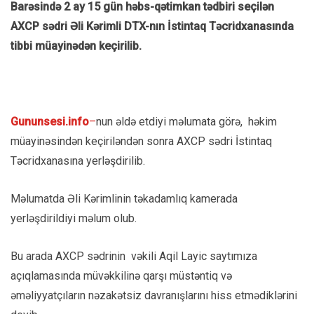
Barəsində 2 ay 15 gün həbs-qətimkan tədbiri seçilən
AXCP sədri Əli Kərimli DTX-nın İstintaq Təcridxanasında
tibbi müayinədən keçirilib.
Gununsesi.info
–
nun əldə etdiyi məlumata görə, həkim
müayinəsindən keçiriləndən sonra AXCP sədri İstintaq
Təcridxanasına yerləşdirilib.
Məlumatda Əli Kərimlinin təkadamlıq kamerada
yerləşdirildiyi məlum olub.
Bu arada AXCP sədrinin vəkili Aqil Layic saytımıza
açıqlamasında müvəkkilinə qarşı müstəntiq və
əməliyyatçıların nəzakətsiz davranışlarını hiss etmədiklərini