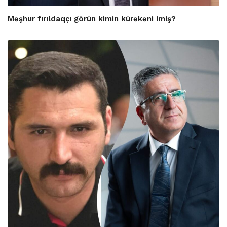
Məşhur fırıldaqçı görün kimin kürəkəni imiş?