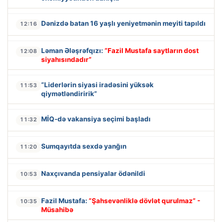
Dənizdə batan 16 yaşlı yeniyetmənin meyiti tapıldı
12:16
Ləman Ələşrəfqızı:
“Fazil Mustafa saytların dost
12:08
siyahısındadır”
“Liderlərin siyasi iradəsini yüksək
11:53
qiymətləndiririk”
MİQ-də vakansiya seçimi başladı
11:32
Sumqayıtda sexdə yanğın
11:20
Naxçıvanda pensiyalar ödənildi
10:53
Fazil Mustafa:
“Şahsevənliklə dövlət qurulmaz” -
10:35
Müsahibə