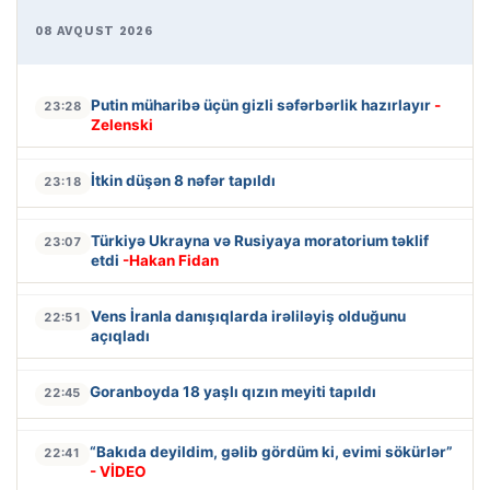
08 AVQUST 2026
Putin müharibə üçün gizli səfərbərlik hazırlayır
-
23:28
Zelenski
İtkin düşən 8 nəfər tapıldı
23:18
Türkiyə Ukrayna və Rusiyaya moratorium təklif
23:07
etdi
-Hakan Fidan
Vens İranla danışıqlarda irəliləyiş olduğunu
22:51
açıqladı
Goranboyda 18 yaşlı qızın meyiti tapıldı
22:45
“Bakıda deyildim, gəlib gördüm ki, evimi sökürlər”
22:41
- VİDEO