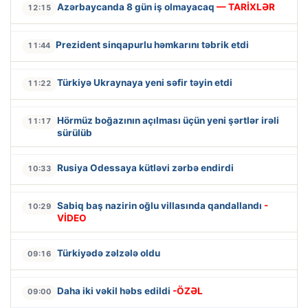
Azərbaycanda 8 gün iş olmayacaq
— TARİXLƏR
12:15
Prezident sinqapurlu həmkarını təbrik etdi
11:44
Türkiyə Ukraynaya yeni səfir təyin etdi
11:22
Hörmüz boğazının açılması üçün yeni şərtlər irəli
11:17
sürülüb
Rusiya Odessaya kütləvi zərbə endirdi
10:33
Sabiq baş nazirin oğlu villasında qandallandı
-
10:29
VİDEO
Türkiyədə zəlzələ oldu
09:16
Daha iki vəkil həbs edildi
-ÖZƏL
09:00