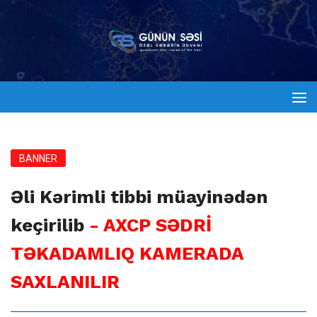
BANNER
Əli Kərimli tibbi müayinədən
keçirilib
- AXCP SƏDRİ
TƏKADAMLIQ KAMERADA
SAXLANILIR