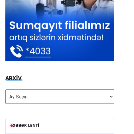
ARXİV
ARXİV
XƏBƏR LENTI