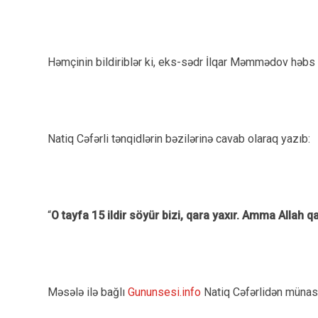
Həmçinin bildiriblər ki, eks-sədr İlqar Məmmədov həbs 
Natiq Cəfərli tənqidlərin bəzilərinə cavab olaraq yazıb:
“
O tayfa 15 ildir söyür bizi, qara yaxır. Amma Allah q
Məsələ ilə bağlı
Gununsesi.info
Natiq Cəfərlidən münasi