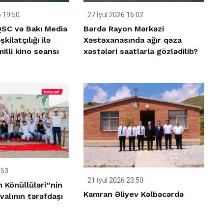
 19:50
27 İyul 2026 16:02
SC və Bakı Media
Bərdə Rayon Mərkəzi
kilatçılığı ilə
Xəstəxanasında ağır qəza
lli kino seansı
xəstələri saatlarla gözlədilib?
:53
21 İyul 2026 23:50
 Könüllüləri”nin
Kamran Əliyev Kəlbəcərdə
valının tərəfdaşı