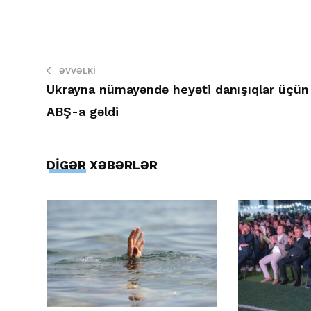
ƏVVƏLKI
Ukrayna nümayəndə heyəti danışıqlar üçün
ABŞ-a gəldi
DİGƏR XƏBƏRLƏR