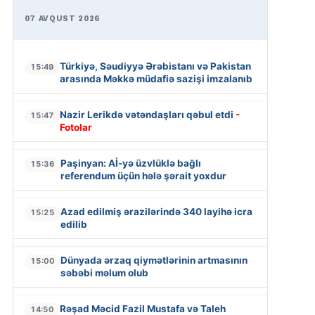
07 AVQUST 2026
Türkiyə, Səudiyyə Ərəbistanı və Pakistan
15:49
arasında Məkkə müdafiə sazişi imzalanıb
Nazir Lerikdə vətəndaşları qəbul etdi
-
15:47
Fotolar
Paşinyan: Aİ-yə üzvlüklə bağlı
15:36
referendum üçün hələ şərait yoxdur
Azad edilmiş ərazilərində 340 layihə icra
15:25
edilib
Dünyada ərzaq qiymətlərinin artmasının
15:00
səbəbi məlum olub
Rəşad Məcid Fazil Mustafa və Taleh
14:50