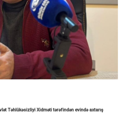
ət Təhlükəsizliyi Xidməti tərəfindən evində axtarış