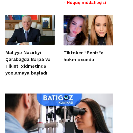
- Hüquq müdafiəçisi
Maliyyə Nazirliyi
Tiktoker “Beniz”ə
Qarabağda Bərpa və
hökm oxundu
Tikinti xidmətində
yoxlamaya başladı