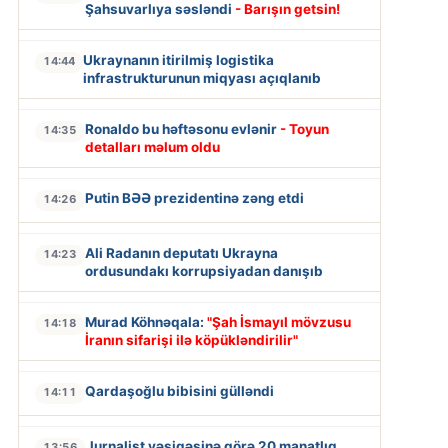
Şahsuvarlıya səsləndi
- Barışın getsin!
Ukraynanın itirilmiş logistika
14:44
infrastrukturunun miqyası açıqlanıb
Ronaldo bu həftəsonu evlənir
- Toyun
14:35
detalları məlum oldu
Putin BƏƏ prezidentinə zəng etdi
14:26
Ali Radanın deputatı Ukrayna
14:23
ordusundakı korrupsiyadan danışıb
Murad Köhnəqala:
"Şah İsmayıl mövzusu
14:18
İranın sifarişi ilə köpükləndirilir"
Qardaşoğlu bibisini gülləndi
14:11
Jurnalist vəsiqəsinə görə 20 manatlıq
13:56