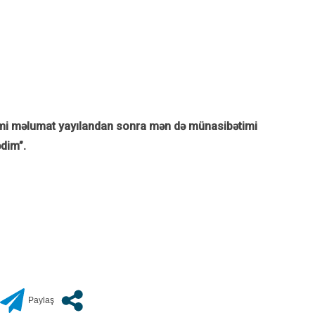
 Rəsmi məlumat yayılandan sonra mən də münasibətimi
ədim”.