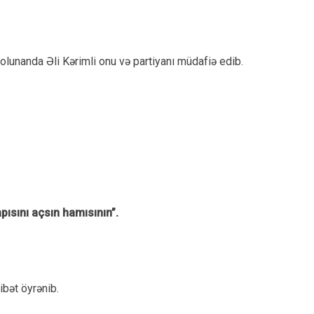
olunanda Əli Kərimli onu və partiyanı müdafiə edib.
apısını açsın hamısının”.
bət öyrənib.