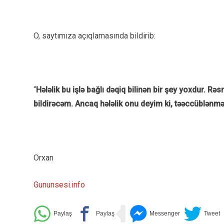
O, saytımıza açıqlamasında bildirib:
“
Hələlik bu işlə bağlı dəqiq bilinən bir şey yoxdur.
bildirəcəm. Ancaq hələlik onu deyim ki, təəccüblənm
Orxan
Gununsesi.info