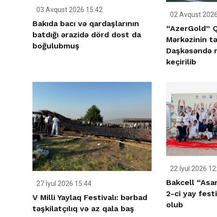
03 Avqust 2026 15:42
02 Avqust 2026
Bakıda bacı və qardaşlarının
“AzerGold” Q
batdığı ərazidə dörd dost da
Mərkəzinin təş
boğulubmuş
Daşkəsəndə mi
keçirilib
22 İyul 2026 12
Bakcell “Asan
27 İyul 2026 15:44
2-ci yay festi
V Milli Yaylaq Festivalı: bərbad
olub
təşkilatçılıq və az qala baş