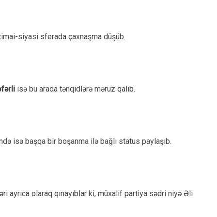
ctimai-siyasi sferada çaxnaşma düşüb.
fərli
isə bu arada tənqidlərə məruz qalıb.
ində isə başqa bir boşanma ilə bağlı status paylaşıb.
ayrıca olaraq qınayıblar ki, müxalif partiya sədri niyə Əli