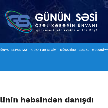
DÜNYA
REPORTAJ
REDAKTOR SEÇİMİ
MÜSAHİBƏ
SOSİAL
MƏDƏNİY
mlinin həbsindən danışdı