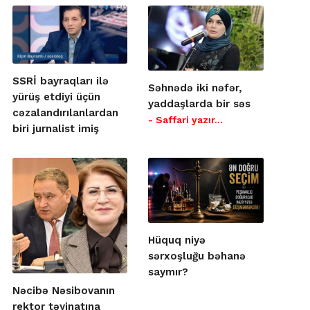
SSRİ bayraqları ilə
Səhnədə iki nəfər,
yürüş etdiyi üçün
yaddaşlarda bir səs
cəzalandırılanlardan
- Saffari yazır…
biri jurnalist imiş
Hüquq niyə
sərxoşluğu bəhanə
saymır?
Nəcibə Nəsibovanın
rektor təyinatına