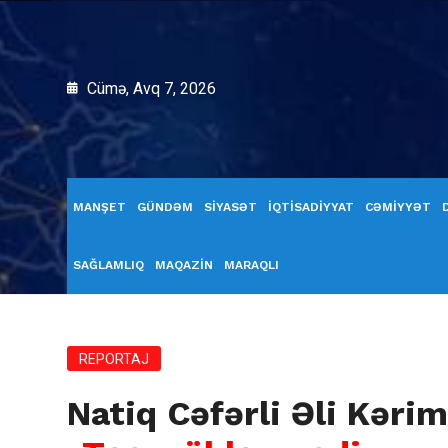
Cümə, Avq 7, 2026
MANŞET
GÜNDƏM
SİYASƏT
İQTİSADİYYAT
CƏMİYYƏT
SAĞLAMLIQ
MAQAZİN
MARAQLI
REPORTAJ
Natiq Cəfərli Əli Kəri