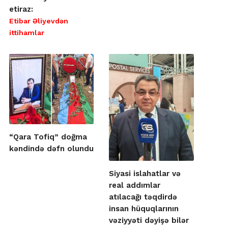
etiraz:
Etibar Əliyevdən
ittihamlar
“Qara Tofiq” doğma
kəndində dəfn olundu
Siyasi islahatlar və
real addımlar
atılacağı təqdirdə
insan hüquqlarının
vəziyyəti dəyişə bilər