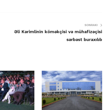
SONRAKI
Əli Kərimlinin köməkçisi və mühafizəçisi
sərbəst buraxılıb