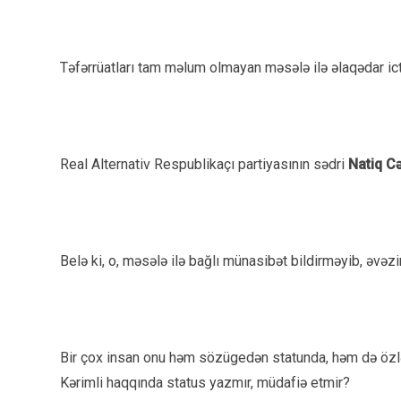
Təfərrüatları tam məlum olmayan məsələ ilə əlaqədar i
Real Alternativ Respublikaçı partiyasının sədri
Natiq Cə
Belə ki, o, məsələ ilə bağlı münasibət bildirməyib, əvəz
Bir çox insan onu həm sözügedən statunda, həm də özləri 
Kərimli haqqında status yazmır, müdafiə etmir?