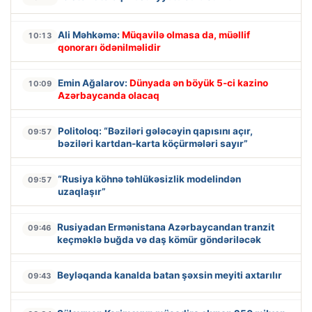
Ali Məhkəmə:
Müqavilə olmasa da, müəllif
10:13
qonorarı ödənilməlidir
Emin Ağalarov:
Dünyada ən böyük 5-ci kazino
10:09
Azərbaycanda olacaq
Politoloq: “Bəziləri gələcəyin qapısını açır,
09:57
bəziləri kartdan-karta köçürmələri sayır”
“Rusiya köhnə təhlükəsizlik modelindən
09:57
uzaqlaşır”
Rusiyadan Ermənistana Azərbaycandan tranzit
09:46
keçməklə buğda və daş kömür göndəriləcək
Beyləqanda kanalda batan şəxsin meyiti axtarılır
09:43