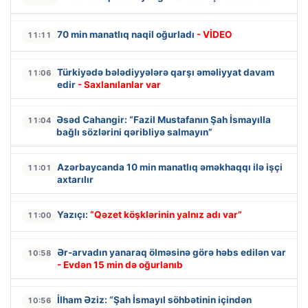
70 min manatlıq naqil oğurladı
- VİDEO
11:11
Türkiyədə bələdiyyələrə qarşı əməliyyat davam
11:06
edir
- Saxlanılanlar var
Əsəd Cahangir: “Fazil Mustafanın Şah İsmayılla
11:04
bağlı sözlərini qəribliyə salmayın”
Azərbaycanda 10 min manatlıq əməkhaqqı ilə işçi
11:01
axtarılır
Yazıçı:
“Qəzet köşklərinin yalnız adı var”
11:00
Ər-arvadın yanaraq ölməsinə görə həbs edilən var
10:58
- Evdən 15 min də oğurlanıb
İlham Əziz: “Şah İsmayıl söhbətinin içindən
10:56