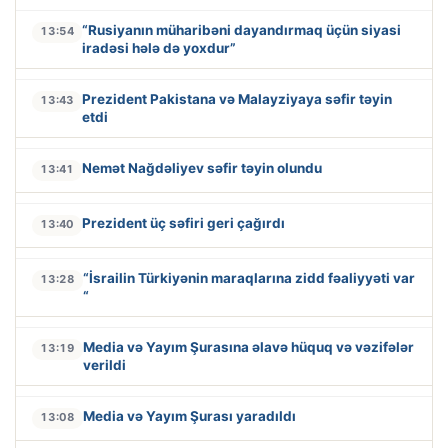
“Rusiyanın müharibəni dayandırmaq üçün siyasi
13:54
iradəsi hələ də yoxdur”
Prezident Pakistana və Malayziyaya səfir təyin
13:43
etdi
Nemət Nağdəliyev səfir təyin olundu
13:41
Prezident üç səfiri geri çağırdı
13:40
“İsrailin Türkiyənin maraqlarına zidd fəaliyyəti var
13:28
“
Media və Yayım Şurasına əlavə hüquq və vəzifələr
13:19
verildi
Media və Yayım Şurası yaradıldı
13:08