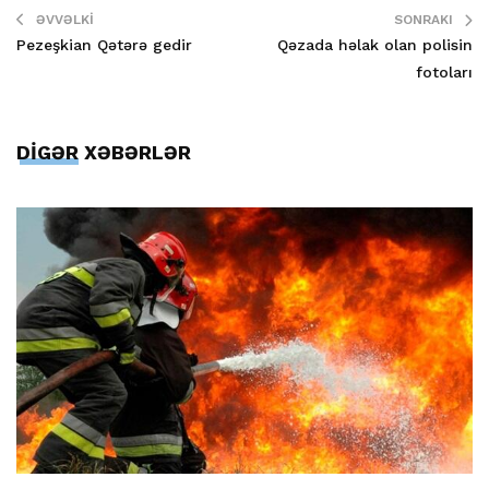
ƏVVƏLKI
SONRAKI
Pezeşkian Qətərə gedir
Qəzada həlak olan polisin
fotoları
DİGƏR XƏBƏRLƏR