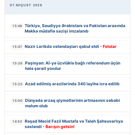
07 AVQUST 2026
Türkiyə, Səudiyyə Ərəbistanı və Pakistan arasında
15:49
Məkkə müdafiə sazişi imzalanıb
Nazir Lerikdə vətəndaşları qəbul etdi
- Fotolar
15:47
Paşinyan: Aİ-yə üzvlüklə bağlı referendum üçün
15:36
hələ şərait yoxdur
Azad edilmiş ərazilərində 340 layihə icra edilib
15:25
Dünyada ərzaq qiymətlərinin artmasının səbəbi
15:00
məlum olub
Rəşad Məcid Fazil Mustafa və Taleh Şahsuvarlıya
14:50
səsləndi
- Barışın getsin!