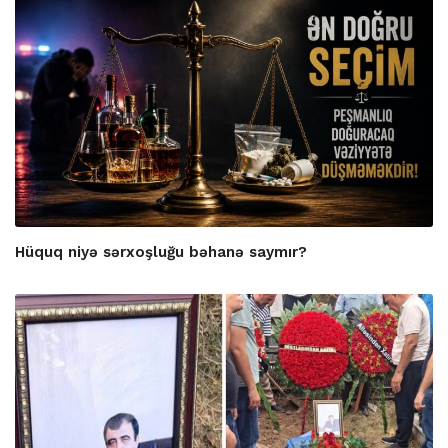
Hüquq niyə sərxoşluğu bəhanə saymır?