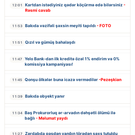
Kartdan istədiyiniz qədər köçürmə edə bilərsiniz
-
12:01
Rəsmi cavab
Bakıda vəzifəli şəxsin meyiti tapıldı
- FOTO
11:53
Qızıl və gümüş bahalaşdı
11:51
Yelo Bank-dan ilk kreditə özəl 1% endirim və 0%
11:47
komissiya kampaniyası!
Qonşu ölkələr buna icazə vermədilər
-Pezeşkian
11:45
Bakıda obyekt yanır
11:39
Baş Prokurorluq ər-arvadın dəhşətli ölümü ilə
11:34
bağlı
- Məlumat yaydı
Zərdabda qəsdən yanğın törədən şəxs tutuldu
11:27