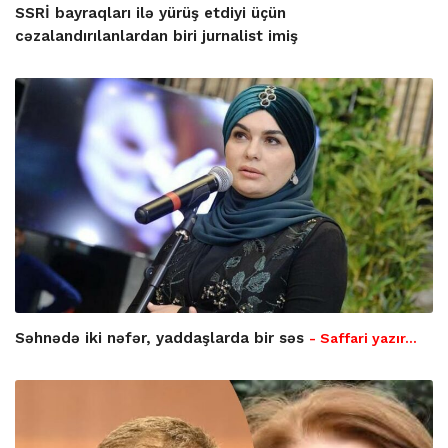
SSRİ bayraqları ilə yürüş etdiyi üçün
cəzalandırılanlardan biri jurnalist imiş
Səhnədə iki nəfər, yaddaşlarda bir səs
- Saffari yazır…