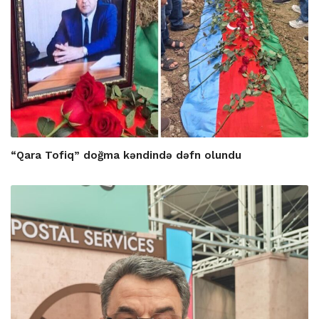
“Qara Tofiq” doğma kəndində dəfn olundu