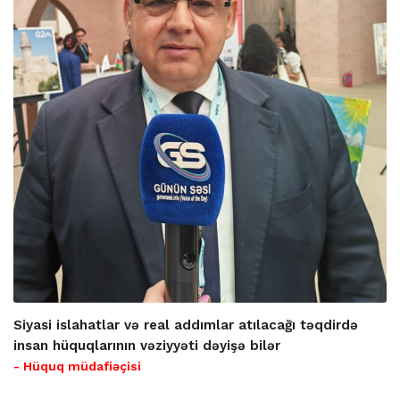
Siyasi islahatlar və real addımlar atılacağı təqdirdə
insan hüquqlarının vəziyyəti dəyişə bilər
- Hüquq müdafiəçisi