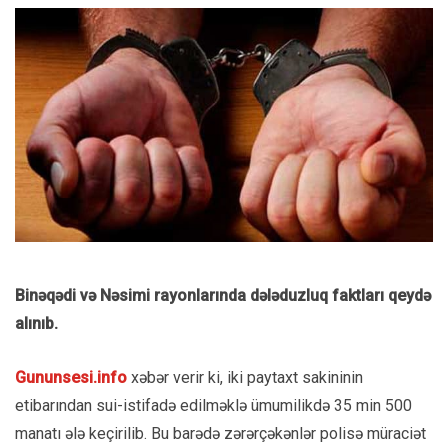
Binəqədi və Nəsimi rayonlarında dələduzluq faktları qeydə
alınıb.
Gununsesi.info
xəbər verir ki, iki paytaxt sakininin
etibarından sui-istifadə edilməklə ümumilikdə 35 min 500
manatı ələ keçirilib. Bu barədə zərərçəkənlər polisə müraciət