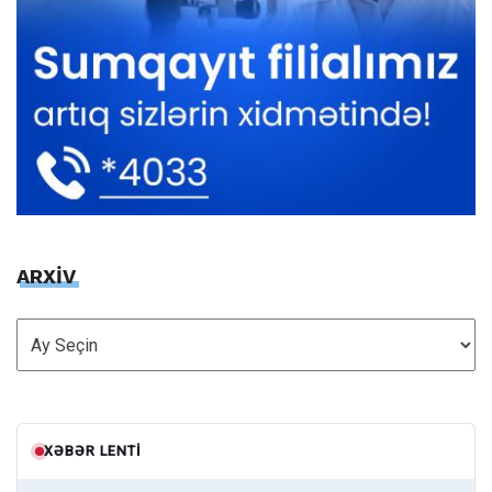
ARXİV
ARXİV
XƏBƏR LENTI