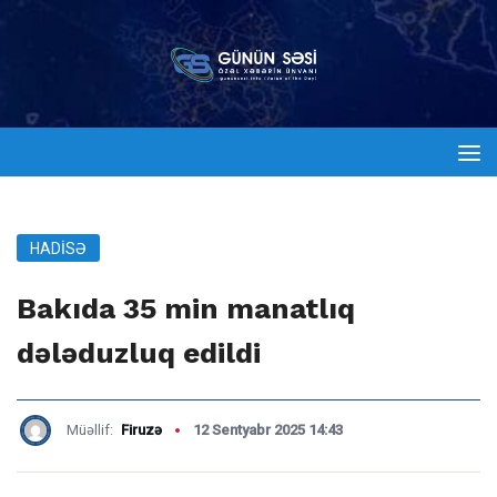
HADISƏ
Bakıda 35 min manatlıq
dələduzluq edildi
Müəllif:
Firuzə
12 Sentyabr 2025 14:43