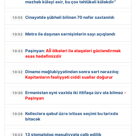
məzhəb küləyi əsir, bu çox təhlükəli küləkdir”
Cinayətdə şübhəli bilinən 70 nəfər saxlanıldı
10:55
Metro ilə daşınan sərnişinlərin sayı açıqlandı
10:52
Paşinyan:
Aİİ ölkələri ilə əlaqələri gücləndirmək
10:33
əsas hədəfimizdir
Dinamo məğlubiyyətindən sonra sərt narazılıq:
10:32
Kapitanların fəaliyyəti ciddi suallar doğurur
Ermənistan eyni vaxtda iki ittifaqa üzv ola bilməz
-
10:30
Paşinyan
Kolleclərə qəbul üzrə ixtisas seçimi bu tarixdə
10:26
bitəcək
13 stomatoloq məsuliyyətə cəlb edilib
10:22