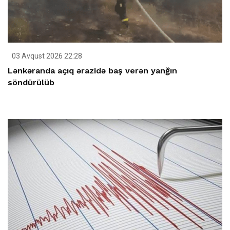
03 Avqust 2026 22:28
Lənkəranda açıq ərazidə baş verən yanğın
söndürülüb