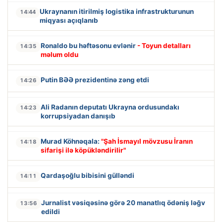
Ukraynanın itirilmiş logistika infrastrukturunun
14:44
miqyası açıqlanıb
Ronaldo bu həftəsonu evlənir
- Toyun detalları
14:35
məlum oldu
Putin BƏƏ prezidentinə zəng etdi
14:26
Ali Radanın deputatı Ukrayna ordusundakı
14:23
korrupsiyadan danışıb
Murad Köhnəqala:
"Şah İsmayıl mövzusu İranın
14:18
sifarişi ilə köpükləndirilir"
Qardaşoğlu bibisini gülləndi
14:11
Jurnalist vəsiqəsinə görə 20 manatlıq ödəniş ləğv
13:56
edildi