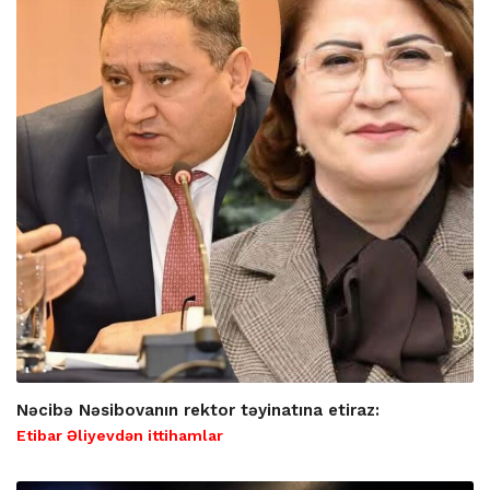
Nəcibə Nəsibovanın rektor təyinatına etiraz:
Etibar Əliyevdən ittihamlar