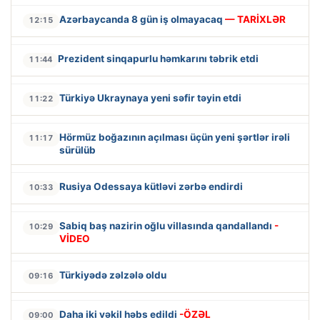
Azərbaycanda 8 gün iş olmayacaq
— TARİXLƏR
12:15
Prezident sinqapurlu həmkarını təbrik etdi
11:44
Türkiyə Ukraynaya yeni səfir təyin etdi
11:22
Hörmüz boğazının açılması üçün yeni şərtlər irəli
11:17
sürülüb
Rusiya Odessaya kütləvi zərbə endirdi
10:33
Sabiq baş nazirin oğlu villasında qandallandı
-
10:29
VİDEO
Türkiyədə zəlzələ oldu
09:16
Daha iki vəkil həbs edildi
-ÖZƏL
09:00