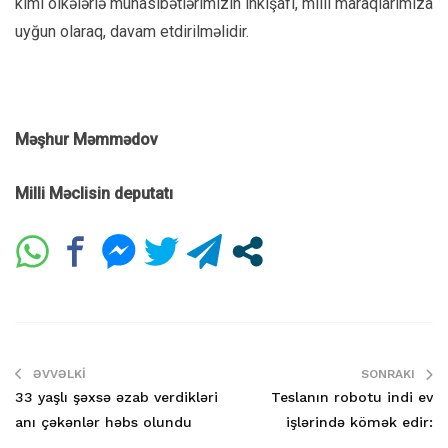
kimi ölkələrlə münasibətlərimizin inkişafı, milli maraqlarımıza
uyğun olaraq, davam etdirilməlidir.
Məşhur Məmmədov
Milli Məclisin deputatı
ƏVVƏLKI
SONRAKI
33 yaşlı şəxsə əzab verdikləri
Teslanın robotu indi ev
anı çəkənlər həbs olundu
işlərində kömək edir: