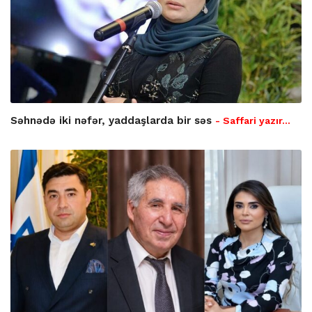
Səhnədə iki nəfər, yaddaşlarda bir səs
- Saffari yazır…