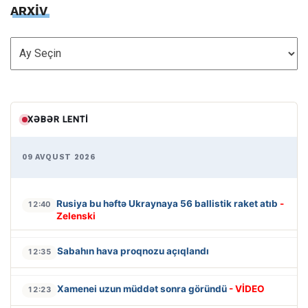
ARXİV
ARXİV
XƏBƏR LENTI
09 AVQUST 2026
Rusiya bu həftə Ukraynaya 56 ballistik raket atıb
-
12:40
Zelenski
Sabahın hava proqnozu açıqlandı
12:35
Xamenei uzun müddət sonra göründü
- VİDEO
12:23