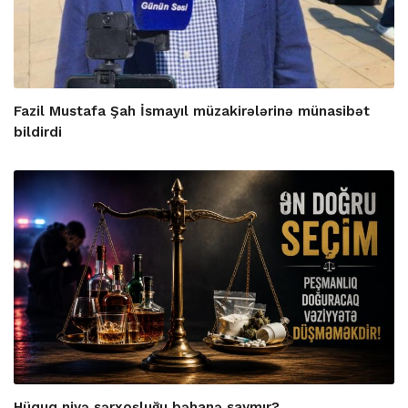
Fazil Mustafa Şah İsmayıl müzakirələrinə münasibət
bildirdi
Hüquq niyə sərxoşluğu bəhanə saymır?