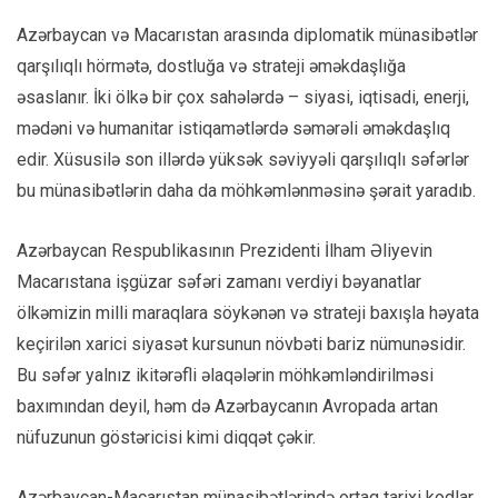
Azərbaycan və Macarıstan arasında diplomatik münasibətlər
qarşılıqlı hörmətə, dostluğa və strateji əməkdaşlığa
əsaslanır. İki ölkə bir çox sahələrdə – siyasi, iqtisadi, enerji,
mədəni və humanitar istiqamətlərdə səmərəli əməkdaşlıq
edir. Xüsusilə son illərdə yüksək səviyyəli qarşılıqlı səfərlər
bu münasibətlərin daha da möhkəmlənməsinə şərait yaradıb.
Azərbaycan Respublikasının Prezidenti İlham Əliyevin
Macarıstana işgüzar səfəri zamanı verdiyi bəyanatlar
ölkəmizin milli maraqlara söykənən və strateji baxışla həyata
keçirilən xarici siyasət kursunun növbəti bariz nümunəsidir.
Bu səfər yalnız ikitərəfli əlaqələrin möhkəmləndirilməsi
baxımından deyil, həm də Azərbaycanın Avropada artan
nüfuzunun göstəricisi kimi diqqət çəkir.
Azərbaycan-Macarıstan münasibətlərində ortaq tarixi kodlar