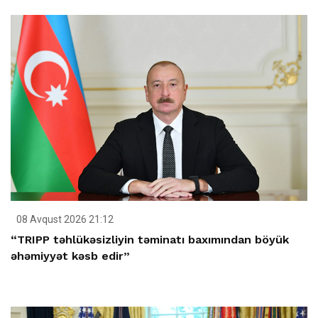
08 Avqust 2026 21:12
“TRIPP təhlükəsizliyin təminatı baxımından böyük
əhəmiyyət kəsb edir”