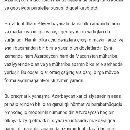
və geosiyasi paralellər xüsusi diqqət kəsb etdi.
Prezident İlham Əliyev bəyanatında iki ölkə arasında tarixi
və mədəni yaxınlıqla yanaşı, geosiyasi oxşarlıqları da
vurğuladı. Hər iki ölkə açıq dənizlərə çıxışı olmayan, ərazi və
əhali baxımından bir-birinə yaxın olan dövlətlərdir. Eyni
zamanda, həm Azərbaycan, həm də Macarıstan müharibə
vəziyyətində olan və ya müharibə aparan ölkələrlə sərhəddə
yerləşir. Bu oxşarlıqlar ortaq çağırışlara qarşı birgə mövqe
formalaşdırmağa əlverişli zəmin yaradır.
Bu praqmatik yanaşma, Azərbaycan xarici siyasətinin əsas
prinsiplərindən biri olan qarşılıqlı hörmət və bərabərhüquqlu
əməkdaşlıq modelinin nümunəsidir. Azərbaycan heç bir
ölkəyə təzyiq etmədən, siyasi və iqtisadi əməkdaşlıqda
qarşılıqlı maraqlar əsasında uzunmüddətli tərəfdaşlıqlar