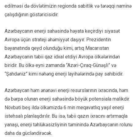
edilməsi də dövlətimizin regionda sabitlik və tərəqqi naminə
çalışdığının göstəricisidir.
Azərbaycanın enerji sahəsində həyata keçirdiyi siyasət
Avropa üçün strateji əhəmiyyət daşıyır. Prezidentin
bəyanatında qeyd olunduğu kimi, artıq Macarıstan
Azərbaycanın təbii qaz idxal etdiyi Avropa ölkələrindən
biridir. Bu ölkə eyni zamanda “Azəri-Çıraq-Günəşli” və
“Şahdəniz” kimi nəhəng enerji layihələrində pay sahibidir.
Azərbaycan həm ənənəvi enerji resurslarının ixracında, həm
də bərpa olunan enerji sahəsində böyük potensiala malikdir.
Növbəti beş ildə ölkəmizdə 6 min meqavatlıq yaşıl enerji
istehsalı planlaşdırılır. Bu isə, təbii qazın ixracını artırmaqla
yanaşı, enerji təhlükəsizliyinin təminində Azərbaycanın rolunu
daha da gücləndirəcək.