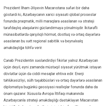
Prezident İlham Əliyevin Macarıstana səfəri bir daha
göstərdi ki, Azərbaycanın xarici siyasəti qlobal proseslər
fonunda praqmatik, milli maraqlara əsaslanan və strateji
tərəfdaşlıq əlaqələrini gücləndirməyə yönəlmişdir. İkitərəfli
münasibətlərdə qarşılıqlı hörmət, dostluq və ortaq dəyərlərə
əsaslanan bu xətt regional sabitlik və beynəlxalq
əməkdaşlığa töhfə verir.
Cənab Prezidentin səsləndirdiyi fikirlər yalnız Azərbaycan
üçün deyil, eyni zamanda müstəqil siyasət yürütmək istəyən
dövlətlər üçün də ciddi mesajlar ehtiva edir. Enerji
təhlükəsizliyi, sülh təşəbbüsləri və ortaq dəyərlərə əsaslanan
diplomatiya bugünkü geosiyasi reallıqlar fonunda daha da
önəm qazanır. Xüsusilə Avropa İttifaqı məkanında
Azərbaycanla strateji əməkdaşlığı dəstəkləyən Macarıstan