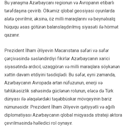
Bu yanaşma Azərbaycanı regionun və Avropanın etibarlı
tərəfdaşına çevirib. Ölkəmiz qlobal geosiyasi oyunlarda
alətə çevrilmir, əksinə, öz milli maraqlarını və beynəlxalq
hüququ əsas götürən balanslaşdırılmış siyasəti ilə hörmət
qazanır.
Prezident İlham Əliyevin Macarıstana səfəri və səfər
çərçivəsində səsləndirdiyi fikirlər Azərbaycanın xarici
siyasətində ardıcıl, uzaqgörən və milli maraqlara söykənən
xəttin davam etdiyini təsdiqlədi. Bu səfər, eyni zamanda,
Azərbaycanın Avropada artan nüfuzunun, enerji və
təhlükəsizlik sahəsində güclənən rolunun, eləcə də Türk
dünyası ilə əlaqələrdəki təşəbbüskar mövqeyinin bariz
nümunəsidir. Prezident İlham Əliyevin qətiyyətli və ağıllı
diplomatiyası Azərbaycanın qlobal miqyasda strateji aktora
çevrilməsində həlledici rol oynayır.