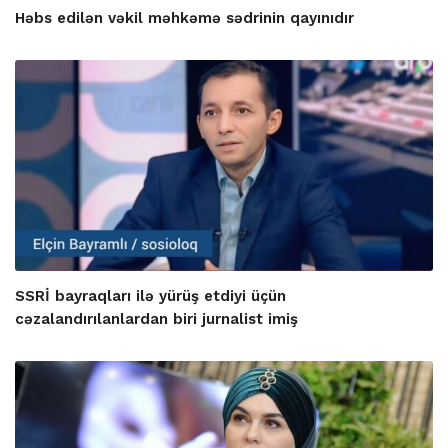
Həbs edilən vəkil məhkəmə sədrinin qayınıdır
SSRİ bayraqları ilə yürüş etdiyi üçün
cəzalandırılanlardan biri jurnalist imiş