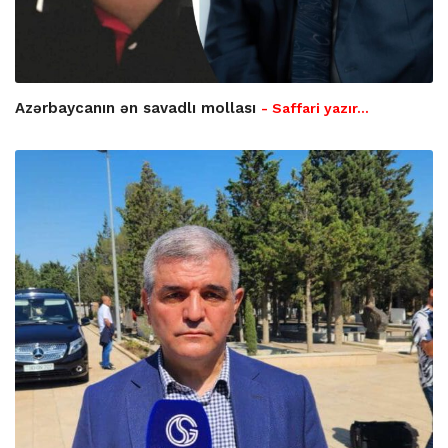
Azərbaycanın ən savadlı mollası
- Saffari yazır…