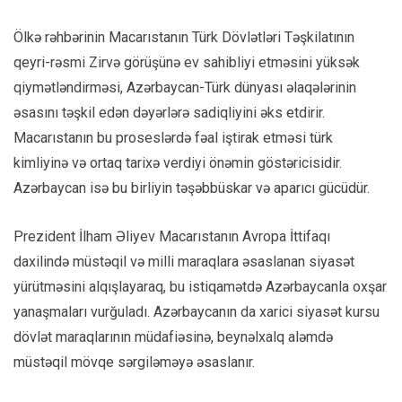
Ölkə rəhbərinin Macarıstanın Türk Dövlətləri Təşkilatının
qeyri-rəsmi Zirvə görüşünə ev sahibliyi etməsini yüksək
qiymətləndirməsi, Azərbaycan-Türk dünyası əlaqələrinin
əsasını təşkil edən dəyərlərə sadiqliyini əks etdirir.
Macarıstanın bu proseslərdə fəal iştirak etməsi türk
kimliyinə və ortaq tarixə verdiyi önəmin göstəricisidir.
Azərbaycan isə bu birliyin təşəbbüskar və aparıcı gücüdür.
Prezident İlham Əliyev Macarıstanın Avropa İttifaqı
daxilində müstəqil və milli maraqlara əsaslanan siyasət
yürütməsini alqışlayaraq, bu istiqamətdə Azərbaycanla oxşar
yanaşmaları vurğuladı. Azərbaycanın da xarici siyasət kursu
dövlət maraqlarının müdafiəsinə, beynəlxalq aləmdə
müstəqil mövqe sərgiləməyə əsaslanır.