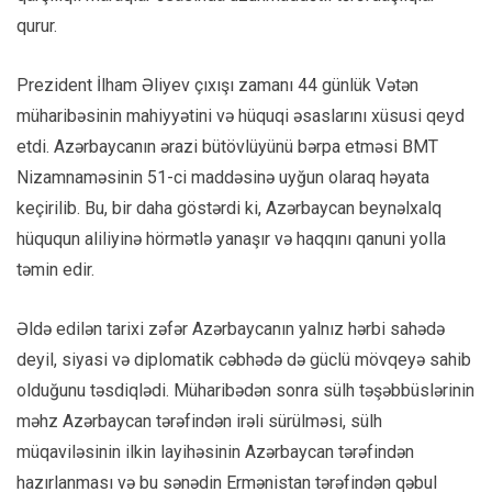
qurur.
Prezident İlham Əliyev çıxışı zamanı 44 günlük Vətən
müharibəsinin mahiyyətini və hüquqi əsaslarını xüsusi qeyd
etdi. Azərbaycanın ərazi bütövlüyünü bərpa etməsi BMT
Nizamnaməsinin 51-ci maddəsinə uyğun olaraq həyata
keçirilib. Bu, bir daha göstərdi ki, Azərbaycan beynəlxalq
hüququn aliliyinə hörmətlə yanaşır və haqqını qanuni yolla
təmin edir.
Əldə edilən tarixi zəfər Azərbaycanın yalnız hərbi sahədə
deyil, siyasi və diplomatik cəbhədə də güclü mövqeyə sahib
olduğunu təsdiqlədi. Müharibədən sonra sülh təşəbbüslərinin
məhz Azərbaycan tərəfindən irəli sürülməsi, sülh
müqaviləsinin ilkin layihəsinin Azərbaycan tərəfindən
hazırlanması və bu sənədin Ermənistan tərəfindən qəbul