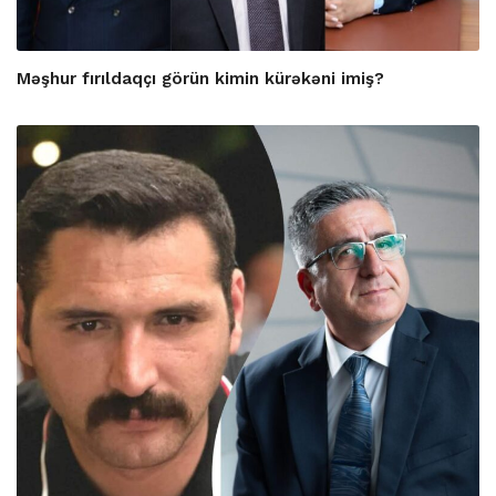
Məşhur fırıldaqçı görün kimin kürəkəni imiş?