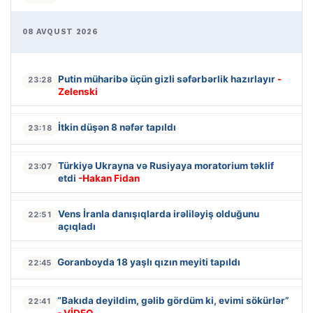
08 AVQUST 2026
Putin müharibə üçün gizli səfərbərlik hazırlayır
-
23:28
Zelenski
İtkin düşən 8 nəfər tapıldı
23:18
Türkiyə Ukrayna və Rusiyaya moratorium təklif
23:07
etdi
-Hakan Fidan
Vens İranla danışıqlarda irəliləyiş olduğunu
22:51
açıqladı
Goranboyda 18 yaşlı qızın meyiti tapıldı
22:45
“Bakıda deyildim, gəlib gördüm ki, evimi sökürlər”
22:41