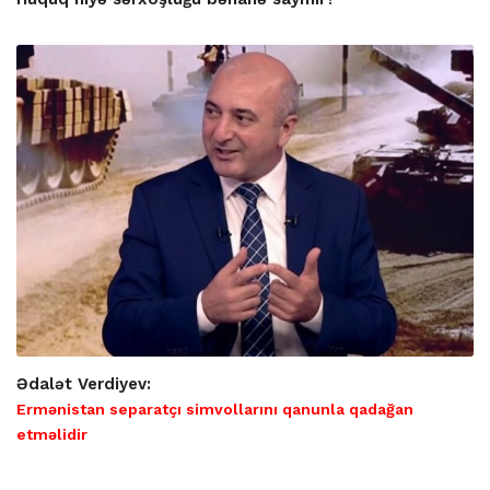
Ədalət Verdiyev:
Ermənistan separatçı simvollarını qanunla qadağan
etməlidir