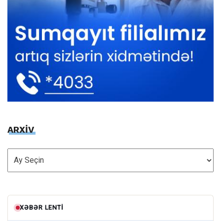
ARXİV
ARXİV
XƏBƏR LENTI