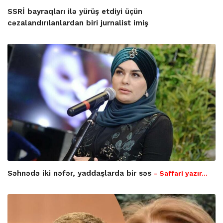
SSRİ bayraqları ilə yürüş etdiyi üçün
cəzalandırılanlardan biri jurnalist imiş
Səhnədə iki nəfər, yaddaşlarda bir səs
- Saffari yazır…