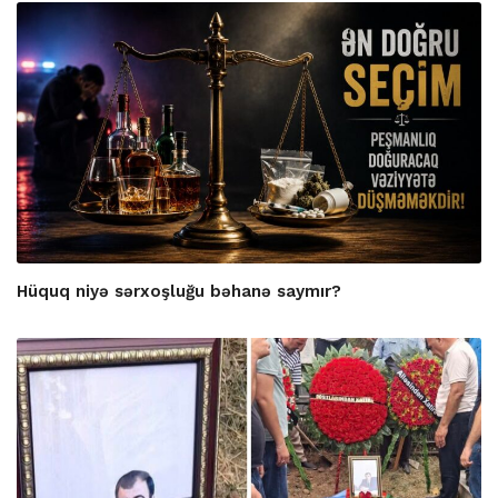
Hüquq niyə sərxoşluğu bəhanə saymır?