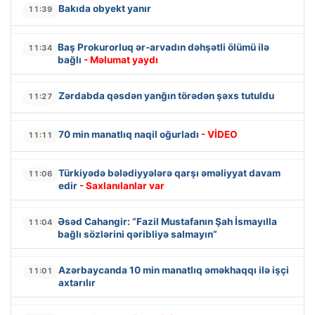
Bakıda obyekt yanır
11:39
Baş Prokurorluq ər-arvadın dəhşətli ölümü ilə
11:34
bağlı
- Məlumat yaydı
Zərdabda qəsdən yanğın törədən şəxs tutuldu
11:27
70 min manatlıq naqil oğurladı
- VİDEO
11:11
Türkiyədə bələdiyyələrə qarşı əməliyyat davam
11:06
edir
- Saxlanılanlar var
Əsəd Cahangir: “Fazil Mustafanın Şah İsmayılla
11:04
bağlı sözlərini qəribliyə salmayın”
Azərbaycanda 10 min manatlıq əməkhaqqı ilə işçi
11:01
axtarılır