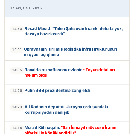
07 AVQUST 2026
Rəşad Məcid: “Taleh Şahsuvarlı sanki debata yox,
14:50
davaya hazırlaşırdı”
Ukraynanın itirilmiş logistika infrastrukturunun
14:44
miqyası açıqlanıb
Ronaldo bu həftəsonu evlənir
- Toyun detalları
14:35
məlum oldu
Putin BƏƏ prezidentinə zəng etdi
14:26
Ali Radanın deputatı Ukrayna ordusundakı
14:23
korrupsiyadan danışıb
Murad Köhnəqala:
"Şah İsmayıl mövzusu İranın
14:18
sifarişi ilə köpükləndirilir"