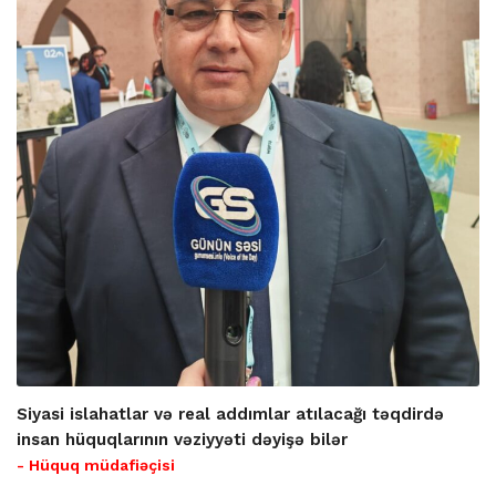
Siyasi islahatlar və real addımlar atılacağı təqdirdə
insan hüquqlarının vəziyyəti dəyişə bilər
- Hüquq müdafiəçisi