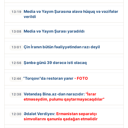
Media və Yayım Şurasına əlavə hüquq və vəzifələr
13:19
verildi
Media və Yayım Şurası yaradıldı
13:08
Çin İranın bütün fəaliyyətindən razı deyil
13:01
Şənbə günü 39 dərəcə isti olacaq
12:56
“Torqovı”da restoran yanır
- FOTO
12:44
Vətəndaş Bina.az-dan narazıdır:
"İsrar
12:38
etməsəydim, pulumu qaytarmayacaqdılar"
Ədalət Verdiyev:
Ermənistan separatçı
12:30
simvollarını qanunla qadağan etməlidir