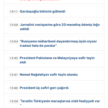
Qardaşoğlu bibisini gülləndi
14:11
Jurnalist vəsiqəsinə görə 20 manatlıq ödəniş ləğv
13:56
edildi
“Rusiyanın müharibəni dayandırmaq üçün siyasi
13:54
iradəsi hələ də yoxdur”
Prezident Pakistana və Malayziyaya səfir təyin
13:43
etdi
Nemət Nağdəliyev səfir təyin olundu
13:41
Prezident üç səfiri geri çağırdı
13:40
“İsrailin Türkiyənin maraqlarına zidd fəaliyyəti var
13:28
“