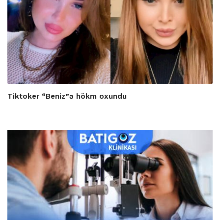
Tiktoker “Beniz”ə hökm oxundu