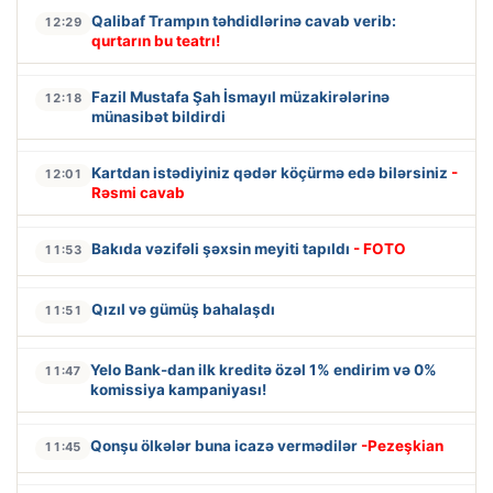
Qalibaf Trampın təhdidlərinə cavab verib:
12:29
qurtarın bu teatrı!
Fazil Mustafa Şah İsmayıl müzakirələrinə
12:18
münasibət bildirdi
Kartdan istədiyiniz qədər köçürmə edə bilərsiniz
-
12:01
Rəsmi cavab
Bakıda vəzifəli şəxsin meyiti tapıldı
- FOTO
11:53
Qızıl və gümüş bahalaşdı
11:51
Yelo Bank-dan ilk kreditə özəl 1% endirim və 0%
11:47
komissiya kampaniyası!
Qonşu ölkələr buna icazə vermədilər
-Pezeşkian
11:45