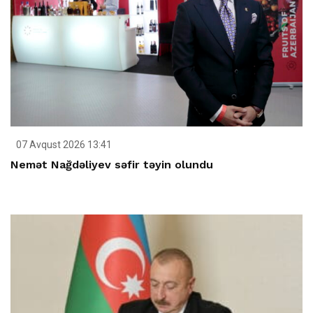
07 Avqust 2026 13:41
Nemət Nağdəliyev səfir təyin olundu