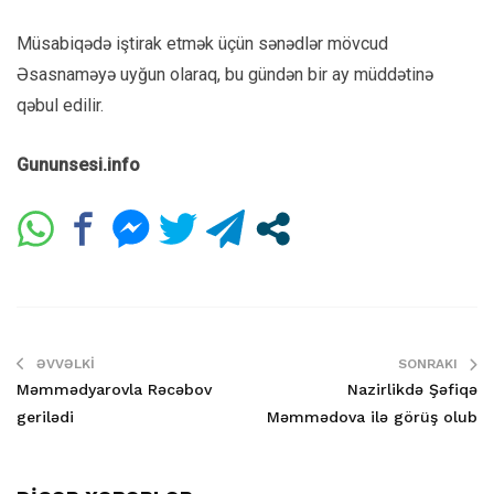
Müsabiqədə iştirak etmək üçün sənədlər mövcud
Əsasnaməyə uyğun olaraq, bu gündən bir ay müddətinə
qəbul edilir.
Gununsesi.info
ƏVVƏLKI
SONRAKI
Məmmədyarovla Rəcəbov
Nazirlikdə Şəfiqə
gerilədi
Məmmədova ilə görüş olub