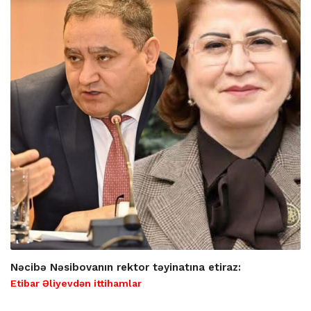
Nəcibə Nəsibovanın rektor təyinatına etiraz:
Etibar Əliyevdən ittihamlar