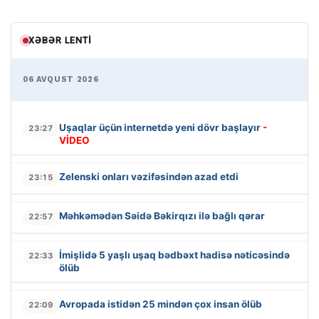
XƏBƏR LENTI
06 AVQUST 2026
Uşaqlar üçün internetdə yeni dövr başlayır
-
23:27
VİDEO
Zelenski onları vəzifəsindən azad etdi
23:15
Məhkəmədən Səidə Bəkirqızı ilə bağlı qərar
22:57
İmişlidə 5 yaşlı uşaq bədbəxt hadisə nəticəsində
22:33
ölüb
Avropada istidən 25 mindən çox insan ölüb
22:09