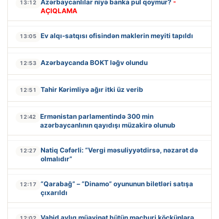
Azərbaycanlılar niyə banka pul qoymur?
-
13:12
AÇIQLAMA
Ev alqı-satqısı ofisindən maklerin meyiti tapıldı
13:05
Azərbaycanda BOKT ləğv olundu
12:53
Tahir Kərimliyə ağır itki üz verib
12:51
Ermənistan parlamentində 300 min
12:42
azərbaycanlının qayıdışı müzakirə olunub
Natiq Cəfərli: “Vergi məsuliyyətdirsə, nəzarət də
12:27
olmalıdır”
“Qarabağ” – “Dinamo” oyununun biletləri satışa
12:17
çıxarıldı
Vahid aylıq müavinət bütün məcburi köçkünlərə
12:02