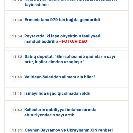
təyin edilmir
Ermənistana 979 ton buğda göndərildi
11:58
Paytaxtda iki iaşə obyektinin fəaliyyəti
11:54
məhdudlaşdırılıb
- FOTO/VİDEO
Sabiq deputat: “Elm sahəsində qadınların sayı
11:52
artır, kişilər elmdən uzaqlaşır”
Valideyn övladdan aliment ala bilər?
11:48
İsmayıllıda uşaq qıcolmadan öldü
11:46
Kolleclərin qabiliyyət imtahanlarında
11:40
abituriyentlərin sayı artıb
Ceyhun Bayramov və Ukraynanın XİN rəhbəri
11:31