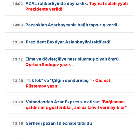
AZAL rəhbərliyində dəyişiklik:
Təyinat səlahiyyəti
14:02
Prezidentə verildi
Pezeşkian Azərbaycanla bağlı tapşırıq verdi
14:00
Prezident Bəxtiyar Aslanbəylini təltif etdi
13:59
Elmə və dövlətçiliyə həsr olunmuş ziyalı ömrü
-
13:42
Qurban Sadıqov yazır...
“TikTok” və “Çılğın dondurmaçı”
- Qismət
13:29
Rüstəmov yazır…
Vətəndaşdan Azər Express-ə etiraz:
"Bağlamanı
13:20
çatdırılmış göstəriblər, amma təhvil verməyiblər"
Sərhədi pozan 19 əcnəbi tutuldu
13:19