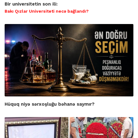
Bir universitetin son ili:
Bakı Qızlar Universiteti necə bağlandı?
Hüquq niyə sərxoşluğu bəhanə saymır?