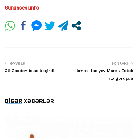
Gununsesi.info
ƏVVƏLKI
SONRAKI
Əli Əsədov iclas keçirdi
Hikmət Hacıyev Marek Estok
ilə görüşdü
DİGƏR XƏBƏRLƏR