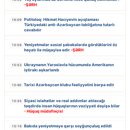
-ŞƏRH
Politoloq: Hikmət Hacıyevin açıqlaması
16:09
Türkiyədəki anti-Azərbaycan təbliğatına tutarlı
cavabdır
Yeniyetmələr sosial şəbəkələrdə gördüklərini öz
15:56
həyatı ilə müqayisə edir
-ŞƏRH
Ukraynanın Yaroslavla hücumunda Amerikanın
15:53
iştirakı aşkarlanıb
Tarixi Azərbaycan klubu fəaliyyətini bərpa edir
15:40
Siyasi islahatlar və real addımlar atılacağı
15:35
təqdirdə insan hüquqlarının vəziyyəti dəyişə bilər
- Hüquq müdafiəçisi
Bakıda yeniyetməyə qarşı soyğunçuluq edildi
15:19