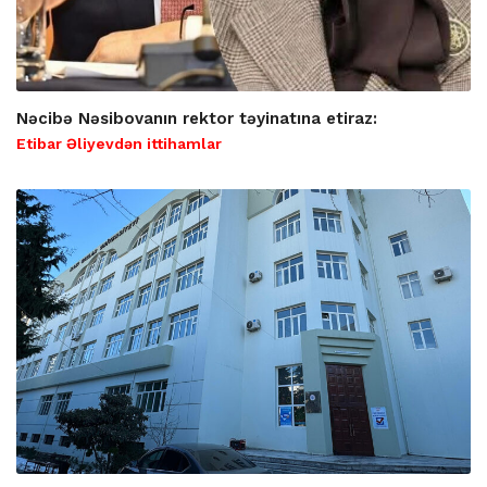
Nəcibə Nəsibovanın rektor təyinatına etiraz:
Etibar Əliyevdən ittihamlar