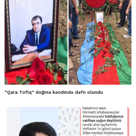
“Qara Tofiq” doğma kəndində dəfn olundu