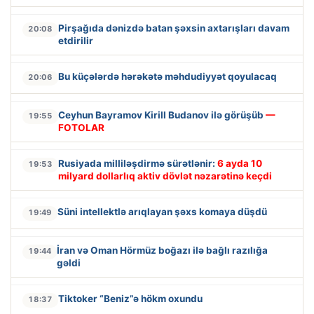
Pirşağıda dənizdə batan şəxsin axtarışları davam
20:08
etdirilir
Bu küçələrdə hərəkətə məhdudiyyət qoyulacaq
20:06
Ceyhun Bayramov Kirill Budanov ilə görüşüb
—
19:55
FOTOLAR
Rusiyada milliləşdirmə sürətlənir:
6 ayda 10
19:53
milyard dollarlıq aktiv dövlət nəzarətinə keçdi
Süni intellektlə arıqlayan şəxs komaya düşdü
19:49
İran və Oman Hörmüz boğazı ilə bağlı razılığa
19:44
gəldi
Tiktoker “Beniz”ə hökm oxundu
18:37