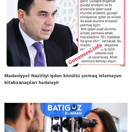
Mədəniyyət Nazirliyi işdən könüllü çıxmaq istəməyən
kitabxanaçıları hədələyir