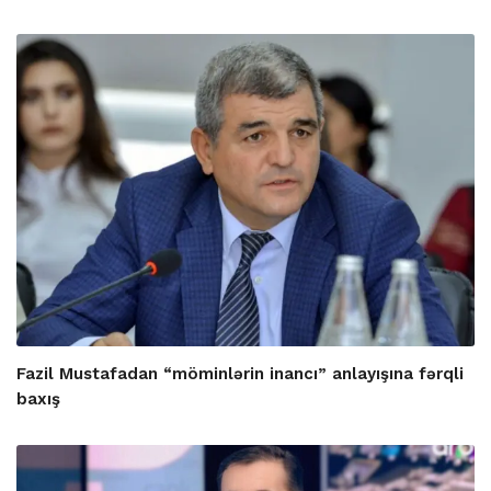
Fazil Mustafadan “möminlərin inancı” anlayışına fərqli
baxış