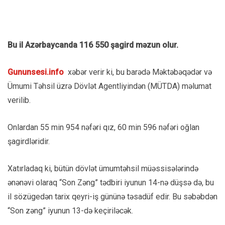
Bu il Azərbaycanda 116 550 şagird məzun olur.
Gununsesi.info
xəbər verir ki, bu barədə Məktəbəqədər və
Ümumi Təhsil üzrə Dövlət Agentliyindən (MÜTDA) məlumat
verilib.
Onlardan 55 min 954 nəfəri qız, 60 min 596 nəfəri oğlan
şagirdləridir.
Xatırladaq ki, bütün dövlət ümumtəhsil müəssisələrində
ənənəvi olaraq “Son Zəng” tədbiri iyunun 14-nə düşsə də, bu
il sözügedən tarix qeyri-iş gününə təsadüf edir. Bu səbəbdən
“Son zəng” iyunun 13-də keçiriləcək.