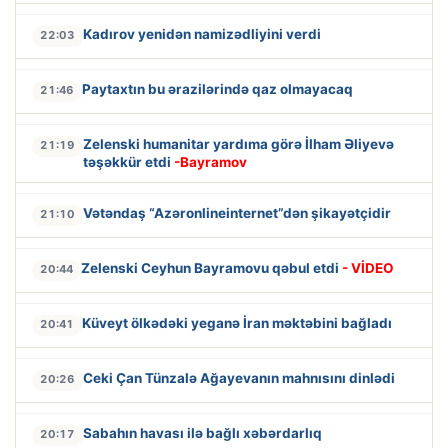
Kadırov yenidən namizədliyini verdi
22:03
Paytaxtın bu ərazilərində qaz olmayacaq
21:46
Zelenski humanitar yardıma görə İlham Əliyevə
21:19
təşəkkür etdi
-Bayramov
Vətəndaş “Azəronlineinternet”dən şikayətçidir
21:10
Zelenski Ceyhun Bayramovu qəbul etdi
- VİDEO
20:44
Küveyt ölkədəki yeganə İran məktəbini bağladı
20:41
Ceki Çan Tünzalə Ağayevanın mahnısını dinlədi
20:26
Sabahın havası ilə bağlı xəbərdarlıq
20:17