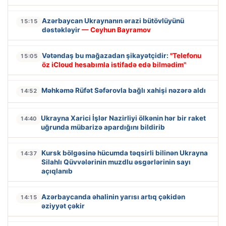
Azərbaycan Ukraynanın ərazi bütövlüyünü
15:15
dəstəkləyir
— Ceyhun Bayramov
Vətəndaş bu mağazadan şikayətçidir:
"Telefonu
15:05
öz iCloud hesabımla istifadə edə bilmədim"
Məhkəmə Rüfət Səfərovla bağlı xahişi nəzərə aldı
14:52
Ukrayna Xarici İşlər Nazirliyi ölkənin hər bir raket
14:40
uğrunda mübarizə apardığını bildirib
Kursk bölgəsinə hücumda təqsirli bilinən Ukrayna
14:37
Silahlı Qüvvələrinin muzdlu əsgərlərinin sayı
açıqlanıb
Azərbaycanda əhalinin yarısı artıq çəkidən
14:15
əziyyət çəkir