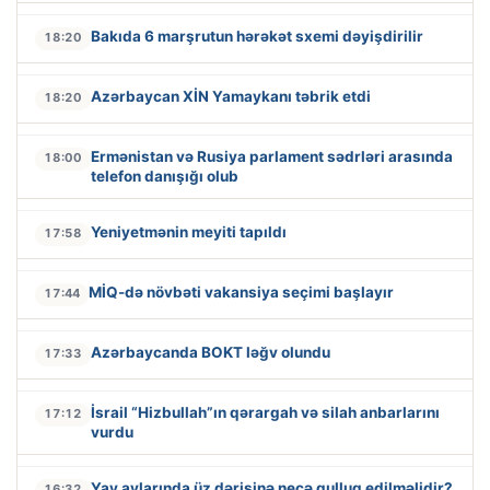
Bakıda 6 marşrutun hərəkət sxemi dəyişdirilir
18:20
Azərbaycan XİN Yamaykanı təbrik etdi
18:20
Ermənistan və Rusiya parlament sədrləri arasında
18:00
telefon danışığı olub
Yeniyetmənin meyiti tapıldı
17:58
MİQ-də növbəti vakansiya seçimi başlayır
17:44
Azərbaycanda BOKT ləğv olundu
17:33
İsrail “Hizbullah”ın qərargah və silah anbarlarını
17:12
vurdu
Yay aylarında üz dərisinə necə qulluq edilməlidir?
16:32