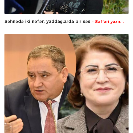
Səhnədə iki nəfər, yaddaşlarda bir səs
- Saffari yazır…