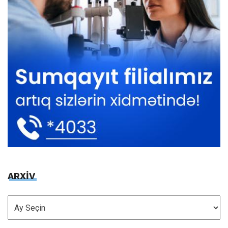
ARXİV
ARXİV