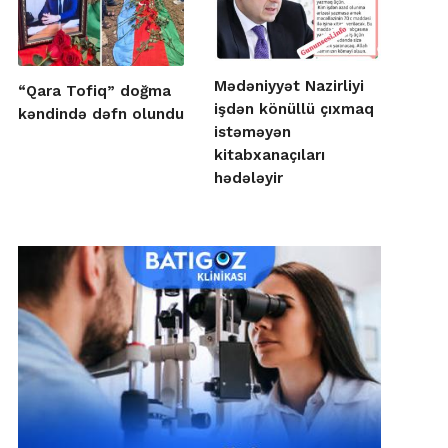
Mədəniyyət Nazirliyi
“Qara Tofiq” doğma
işdən könüllü çıxmaq
kəndində dəfn olundu
istəməyən
kitabxanaçıları
hədələyir