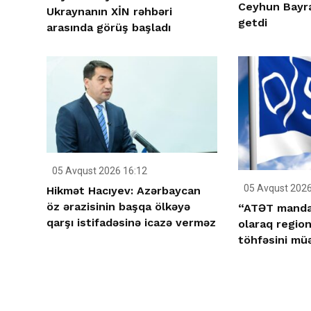
Ceyhun Bayr
Ukraynanın XİN rəhbəri
getdi
arasında görüş başladı
05 Avqust 2026 16:12
05 Avqust 2026
Hikmət Hacıyev: Azərbaycan
öz ərazisinin başqa ölkəyə
“ATƏT manda
qarşı istifadəsinə icazə verməz
olaraq region
töhfəsini mü