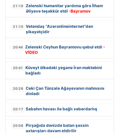
Zelenski humanitar yardıma görə İlham
21:19
Əliyevə təşəkkür etdi
-Bayramov
Vətəndaş “Azəronlineinternet”dən
21:10
şikayətçidir
Zelenski Ceyhun Bayramovu qəbul etdi
-
20:44
VİDEO
Küveyt ölkədəki yeganə İran məktəbini
20:41
bağladı
Ceki Çan Tünzalə Ağayevanın mahnısını
20:26
dinlədi
Sabahın havası ilə bağlı xəbərdarlıq
20:17
Pirşağıda dənizdə batan şəxsin
20:08
axtarışları davam etdirilir