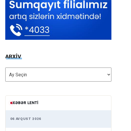
ARXİV
ARXİV
XƏBƏR LENTI
06 AVQUST 2026