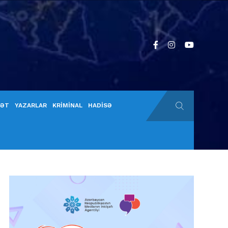
YƏT
YAZARLAR
KRİMİNAL
HADİSƏ