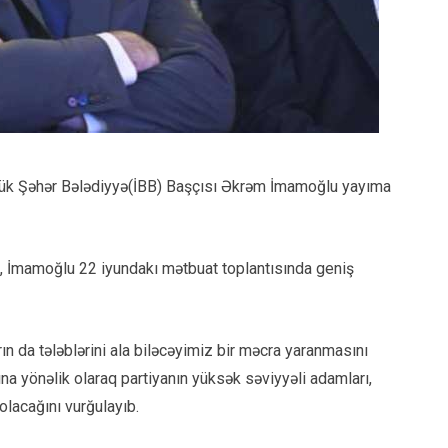
Böyük Şəhər Bələdiyyə(İBB) Başçısı Əkrəm İmamoğlu yayıma
i, İmamoğlu 22 iyundakı mətbuat toplantısında geniş
n da tələblərini ala biləcəyimiz bir məcra yaranmasını
a yönəlik olaraq partiyanın yüksək səviyyəli adamları,
olacağını vurğulayıb.