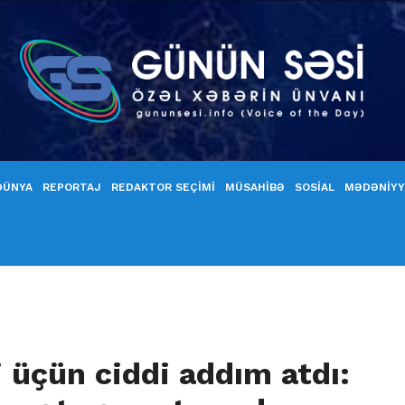
DÜNYA
REPORTAJ
REDAKTOR SEÇİMİ
MÜSAHİBƏ
SOSİAL
MƏDƏNİY
 üçün ciddi addım atdı: