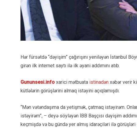
Hər fürsətdə “dəyişim” çağırışını yeniləyən İstanbul 
girən ilk internet saytı ilə ilk əyani addımını atıb.
Gununsesi.info
xarici mətbuata
istinadən
xəbər verir k
kütlələrin görüşlərini almaq istəyini açıqlamışdı.
“Mən vətəndaşıma da yetişmək, çatmaq istəyirəm. Onları
istəyirəm”, – deyə söyləyən İBB Başçısı dəyişim addımın
keçmişdə və bu gündə yer almış idarəçiləri ilə görüşləri 