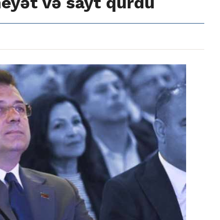
eyət və sayt qurdu