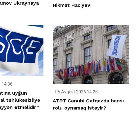
amov Ukraynaya
Hikmət Hacıyev:
 14:36
05 Avqust 2026 14:28
tına uyğun
al təhlükəsizliyə
ATƏT Cənubi Qafqazda hansı
əyyən etməlidir”
rolu oynamaq istəyir?