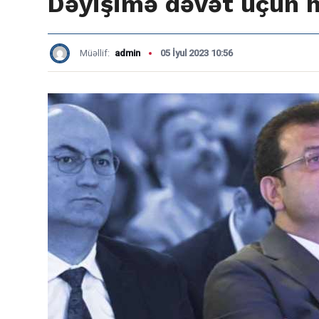
Dəyişimə dəvət üçün h
Müəllif:
admin
05 İyul 2023 10:56