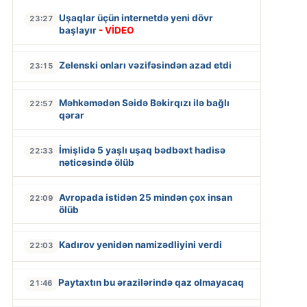
Uşaqlar üçün internetdə yeni dövr
23:27
başlayır
- VİDEO
Zelenski onları vəzifəsindən azad etdi
23:15
Məhkəmədən Səidə Bəkirqızı ilə bağlı
22:57
qərar
İmişlidə 5 yaşlı uşaq bədbəxt hadisə
22:33
nəticəsində ölüb
Avropada istidən 25 mindən çox insan
22:09
ölüb
Kadırov yenidən namizədliyini verdi
22:03
Paytaxtın bu ərazilərində qaz olmayacaq
21:46