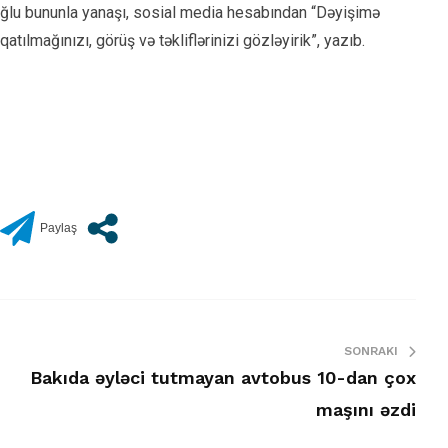
moğlu bununla yanaşı, sosial media hesabından “Dəyişimə
ılmağınızı, görüş və təkliflərinizi gözləyirik”, yazıb.
SONRAKI
Bakıda əyləci tutmayan avtobus 10-dan çox
m
maşını əzdi