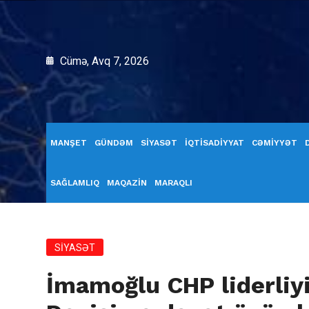
Cümə, Avq 7, 2026
MANŞET
GÜNDƏM
SİYASƏT
İQTİSADİYYAT
CƏMİYYƏT
SAĞLAMLIQ
MAQAZİN
MARAQLI
SİYASƏT
İmamoğlu CHP liderliyi