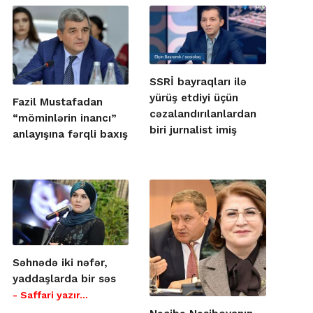
SSRİ bayraqları ilə
yürüş etdiyi üçün
Fazil Mustafadan
cəzalandırılanlardan
“möminlərin inancı”
biri jurnalist imiş
anlayışına fərqli baxış
Səhnədə iki nəfər,
yaddaşlarda bir səs
- Saffari yazır…