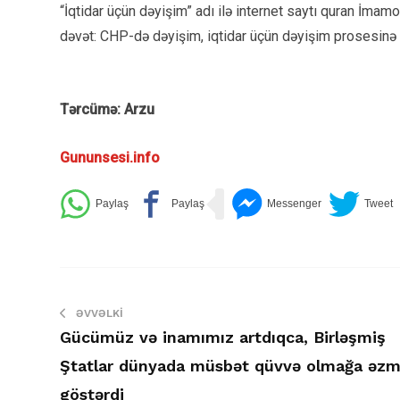
“İqtidar üçün dəyişim” adı ilə internet saytı quran İma
dəvət: CHP-də dəyişim, iqtidar üçün dəyişim prosesinə qat
Tərcümə: Arzu
Gununsesi.info
ƏVVƏLKI
Gücümüz və inamımız artdıqca, Birləşmiş
Ştatlar dünyada müsbət qüvvə olmağa əz
göstərdi