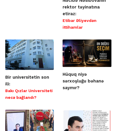
Nəcibə Nəsibovanın
rektor təyinatına
etiraz:
Etibar Əliyevdən
ittihamlar
Hüquq niyə
Bir universitetin son
sərxoşluğu bəhanə
ili:
saymır?
Bakı Qızlar Universiteti
necə bağlandı?