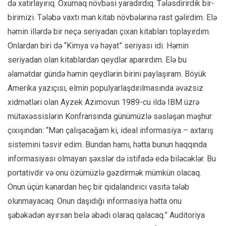
də xatırlayırıq. Oxumaq növbəsi yaradırdıq. Tələsdirirdik bir-
birimizi. Tələbə vaxtı mən kitab növbələrinə rast gəlirdim. Elə
həmin illərdə bir neçə seriyadan çıxan kitabları toplayırdım.
Onlardan biri də “Kimya və həyat” seriyası idi. Həmin
seriyadan olan kitablardan qeydlər aparırdım. Elə bu
əlamətdar gündə həmin qeydlərin birini paylaşıram. Böyük
Amerika yazıçısı, elmin populyarlaşdırılmasında əvəzsiz
xidmətləri olan Ayzek Azimovun 1989-cu ildə IBM üzrə
mütəxəssislərin Konfransında günümüzlə səsləşən məşhur
çıxışından: “Mən çalışacağam ki, ideal informasiya – axtarış
sistemini təsvir edim. Bundan hamı, hətta bunun haqqında
informasiyası olmayan şəxslər də istifadə edə biləcəklər. Bu
portativdir və onu özümüzlə gəzdirmək mümkün olacaq.
Onun üçün kənardan heç bir qidalandırıcı vasitə tələb
olunmayacaq. Onun daşıdığı informasiya hətta onu
şəbəkədən ayırsan belə əbədi olaraq qalacaq.” Auditoriya