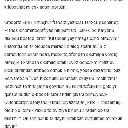
kitabxanasını çox adam görsün.
Umberto Eko ilə məşhur fransız yazıçısı, tarixçi, ssenarist,
Fransa kinematoqrafiyasının patriarxı Jan-Klod Karyerlə
dialoqu bestsellerdir. “Kitabdan yayınmağa cəhd etməyin!”
kitabında onlar olduqca maraqlı dialoq aparırlar. “Biz
kompüterin ekranından, mobil telefondan oxumağa vərdiş
etmişik. Ekrandan oxumaq kitabı əvəz edəcəkmi? Biz bu
kiçik ekrandan istifadə etməklə itiririk, yoxsa qazanırıq! Siz
Servantesin “Don Kixot”unu ekrandan oxuya bilərsinizmi?
Gözünüz tennis şarına çevrilər. Bu iki mütəfəkkirin gəldiyi
qənaət budur: e-book kitabı sırdan çıxara bilməyəcək.
Qutenberqin dahiyanə ixtirası əlyazmaları, kino – rəssamlığı
öldürə bildimi? Yaxud televiziya kinonu sıradan çıxara
bildimi?” Onların hər ikisi deyir: Kitabdan qurtulmaq mümkün
deyil!”