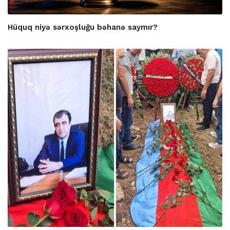
Hüquq niyə sərxoşluğu bəhanə saymır?