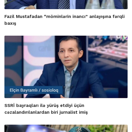
Fazil Mustafadan “möminlərin inancı” anlayışına fərqli
baxış
SSRİ bayraqları ilə yürüş etdiyi üçün
cəzalandırılanlardan biri jurnalist imiş