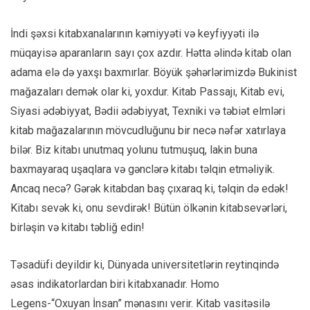
İndi şəxsi kitabxanalarının kəmiyyəti və keyfiyyəti ilə
müqayisə aparanların sayı çox azdır. Hətta əlində kitab olan
adama elə də yaxşı baxmırlar. Böyük şəhərlərimizdə Bukinist
mağazaları demək olar ki, yoxdur. Kitab Passajı, Kitab evi,
Siyasi ədəbiyyat, Bədii ədəbiyyat, Texniki və təbiət elmləri
kitab mağazalarının mövcudluğunu bir necə nəfər xatırlaya
bilər. Biz kitabı unutmaq yolunu tutmuşuq, lakin buna
baxmayaraq uşaqlara və gənclərə kitabı təlqin etməliyik.
Ancaq necə? Gərək kitabdan baş çıxaraq ki, təlqin də edək!
Kitabı sevək ki, onu sevdirək! Bütün ölkənin kitabsevərləri,
birləşin və kitabı təbliğ edin!
Təsadüfi deyildir ki, Dünyada universitetlərin reytinqində
əsas indikatorlardan biri kitabxanadır. Homo
Legens-“Oxuyan İnsan” mənasını verir. Kitab vasitəsilə