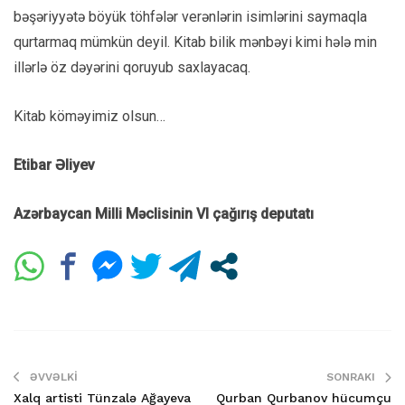
bəşəriyyətə böyük töhfələr verənlərin isimlərini saymaqla
qurtarmaq mümkün deyil. Kitab bilik mənbəyi kimi hələ min
illərlə öz dəyərini qoruyub saxlayacaq.
Kitab köməyimiz olsun…
Etibar Əliyev
Azərbaycan Milli Məclisinin VI çağırış deputatı
ƏVVƏLKI
SONRAKI
Xalq artisti Tünzalə Ağayeva
Qurban Qurbanov hücumçu