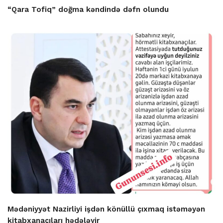
“Qara Tofiq” doğma kəndində dəfn olundu
Mədəniyyət Nazirliyi işdən könüllü çıxmaq istəməyən
kitabxanaçıları hədələyir