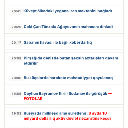
Küveyt ölkədəki yeganə İran məktəbini bağladı
20:41
Ceki Çan Tünzalə Ağayevanın mahnısını dinlədi
20:26
Sabahın havası ilə bağlı xəbərdarlıq
20:17
Pirşağıda dənizdə batan şəxsin axtarışları davam
20:08
etdirilir
Bu küçələrdə hərəkətə məhdudiyyət qoyulacaq
20:06
Ceyhun Bayramov Kirill Budanov ilə görüşüb
—
19:55
FOTOLAR
Rusiyada milliləşdirmə sürətlənir:
6 ayda 10
19:53
milyard dollarlıq aktiv dövlət nəzarətinə keçdi