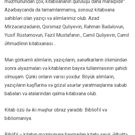
məzmunundan çox, kitabxananın quruluşu daha maraqlıdır”.
Azərbaycanda da tamamlanmamış, sonsuz kitabxana
sahibləri olan yazıçı və alimlərimiz olub. Azad
Mirzəcanzadənin, Qorxmaz Quliyevin, Rəhman Bədəlovun,
Yusif Rüstəmovun, Fazil Mustafanın , Cəmil Quliyevin, Cəmil
Əhmədlinin kitabxanası…
Mən görkəmli alimlərin, yazıçıların, sənətkarların ölümündən
sonra əlyazmaları və kitablarının bayıra tullanmasının şahidi
olmuşam. Çünki onların varisi yoxdur. Böyük alimlərin,
yazıçıların kəşflərinə və gözəl əsərlər yaratmaqlarına səbəb
babaları və atalarından qalma kitabxana olub.
Kitab özü ilə iki məşhur obraz yaradıb: Bibliofil və
bibliomaniya.
Biblifil – kitabın məzmununa baxmadan kitabı sevir. Əlbəttə