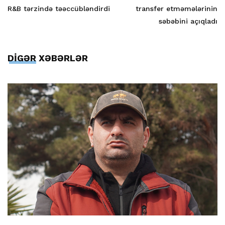
R&B tərzində təəccübləndirdi
transfer etməmələrinin
səbəbini açıqladı
DİGƏR XƏBƏRLƏR