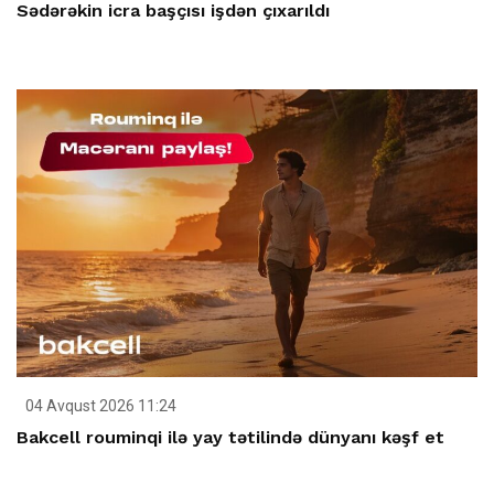
Sədərəkin icra başçısı işdən çıxarıldı
04 Avqust 2026 11:24
Bakcell rouminqi ilə yay tətilində dünyanı kəşf et