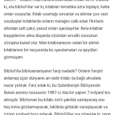
ki, elə bibliofillər var ki, kitabları tematika üzrə toplayır, hətta
onları oxuyurlar. Kitab oxumağı sevənlər və alimlər çox vaxt
oxuduqları kitablarda onların marağını cəlb edən fikirlərin
altından xətt çəkir, yaxud onları işarələyirlər. Belə kitablar
başqalarının əlinə düşəndə özündən əvvəlki oxucunun
zövqünə bələd olur. Mən kitabxanasını satan bir alimin
kitablarının bir neçəsində bu işarələmələri və qeydləri
görmüşəm.
Bibliofillə biblioamaniyanın fərqi nədədir? Onların fərqini
anlamaq üçün dünyanın ən nadir kitabı ilə bağlı əhvalata
nəzər yetirək. Fərz edək ki, bu Qutenberqin Bibliyasıdır.
Bunun axırıncı nüsxəsini 1987-ci ildə bir yapon 7 milyard lirə
almışdır. Biblioman bu kitabı sirrli şəkildə saxlayacaq onu
heç kimə göstərməyəcək, təklikdə götürüb vərəqləyəcək və
özünü xoşbəxt hiss edəcək. Bibliofilllər isə istəyirlər ki, onun