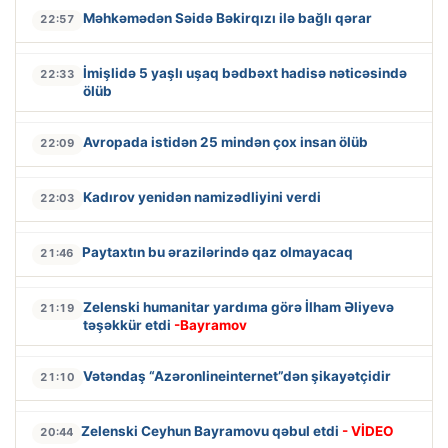
Məhkəmədən Səidə Bəkirqızı ilə bağlı qərar
22:57
İmişlidə 5 yaşlı uşaq bədbəxt hadisə nəticəsində
22:33
ölüb
Avropada istidən 25 mindən çox insan ölüb
22:09
Kadırov yenidən namizədliyini verdi
22:03
Paytaxtın bu ərazilərində qaz olmayacaq
21:46
Zelenski humanitar yardıma görə İlham Əliyevə
21:19
təşəkkür etdi
-Bayramov
Vətəndaş “Azəronlineinternet”dən şikayətçidir
21:10
Zelenski Ceyhun Bayramovu qəbul etdi
- VİDEO
20:44