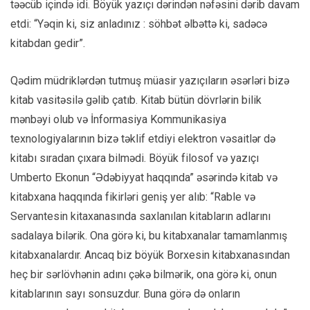
təəcüb içində idi. Böyük yazıçı dərindən nəfəsini dərib davam
etdi: “Yəqin ki, siz anladınız : söhbət əlbəttə ki, sadəcə
kitabdan gedir”.
Qədim müdriklərdən tutmuş müasir yazıçıların əsərləri bizə
kitab vasitəsilə gəlib çatıb. Kitab bütün dövrlərin bilik
mənbəyi olub və İnformasiya Kommunikasiya
texnologiyalarının bizə təklif etdiyi elektron vəsaitlər də
kitabı sıradan çıxara bilmədi. Böyük filosof və yazıçı
Umberto Ekonun “Ədəbiyyat haqqında” əsərində kitab və
kitabxana haqqında fikirləri geniş yer alıb: “Rable və
Servantesin kitaxanasında saxlanılan kitabların adlarını
sadalaya bilərik. Ona görə ki, bu kitabxanalar tamamlanmış
kitabxanalardır. Ancaq biz böyük Borxesin kitabxanasından
heç bir sərlövhənin adını çəkə bilmərik, ona görə ki, onun
kitablarının sayı sonsuzdur. Buna görə də onların