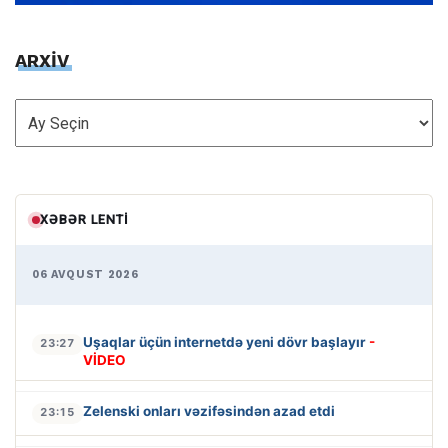
ARXİV
ARXİV
XƏBƏR LENTI
06 AVQUST 2026
Uşaqlar üçün internetdə yeni dövr başlayır
-
23:27
VİDEO
Zelenski onları vəzifəsindən azad etdi
23:15