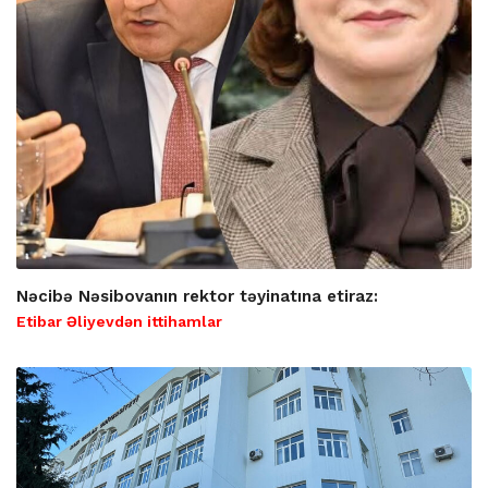
Nəcibə Nəsibovanın rektor təyinatına etiraz:
Etibar Əliyevdən ittihamlar