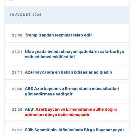
10 AVQUST 2026
Tramp İrandan təzminat tələb edir
23:30
Ukraynada övladı olmayan qadınların səfərbərliyə
23:21
cəlb edilməsi təklif edildi
Azərbaycanda ən bahalı ixtisaslar açıqlanıb
23:11
ABŞ Azərbaycan və Ermənistanla münasibətləri
22:50
gücləndirməyə sadiqdir
ABŞ:
Azərbaycan və Ermənistanın sülhə doğru
22:26
addımları dünya üçün nümunədir
Sülh Sammitinin ildönümündə Birgə Bəyanat yaydı
22:15