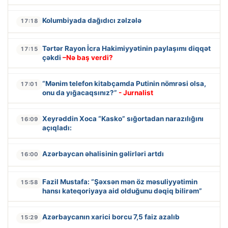
Kolumbiyada dağıdıcı zəlzələ
17:18
Tərtər Rayon İcra Hakimiyyətinin paylaşımı diqqət
17:15
çəkdi
–Nə baş verdi?
“Mənim telefon kitabçamda Putinin nömrəsi olsa,
17:01
onu da yığacaqsınız?”
- Jurnalist
Xeyrəddin Xoca “Kasko” sığortadan narazılığını
16:09
açıqladı:
Azərbaycan əhalisinin gəlirləri artdı
16:00
Fazil Mustafa: “Şəxsən mən öz məsuliyyətimin
15:58
hansı kateqoriyaya aid olduğunu dəqiq bilirəm”
Azərbaycanın xarici borcu 7,5 faiz azalıb
15:29