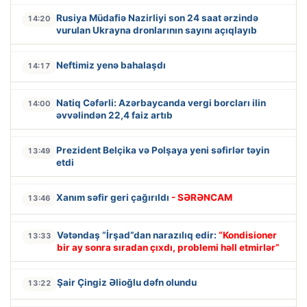
Rusiya Müdafiə Nazirliyi son 24 saat ərzində
14:20
vurulan Ukrayna dronlarının sayını açıqlayıb
Neftimiz yenə bahalaşdı
14:17
Natiq Cəfərli: Azərbaycanda vergi borcları ilin
14:00
əvvəlindən 22,4 faiz artıb
Prezident Belçika və Polşaya yeni səfirlər təyin
13:49
etdi
Xanım səfir geri çağırıldı
- SƏRƏNCAM
13:46
Vətəndaş “İrşad”dan narazılıq edir:
“Kondisioner
13:33
bir ay sonra sıradan çıxdı, problemi həll etmirlər”
Şair Çingiz Əlioğlu dəfn olundu
13:22