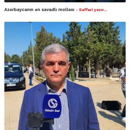
Azərbaycanın ən savadlı mollası
- Saffari yazır…