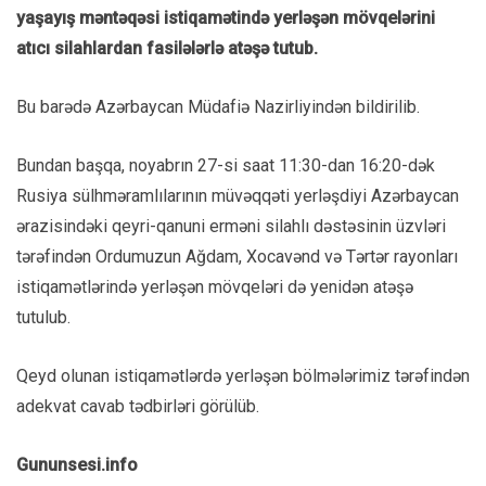
yaşayış məntəqəsi istiqamətində yerləşən mövqelərini
atıcı silahlardan fasilələrlə atəşə tutub.
Bu barədə Azərbaycan Müdafiə Nazirliyindən bildirilib.
Bundan başqa, noyabrın 27-si saat 11:30-dan 16:20-dək
Rusiya sülhməramlılarının müvəqqəti yerləşdiyi Azərbaycan
ərazisindəki qeyri-qanuni erməni silahlı dəstəsinin üzvləri
tərəfindən Ordumuzun Ağdam, Xocavənd və Tərtər rayonları
istiqamətlərində yerləşən mövqeləri də yenidən atəşə
tutulub.
Qeyd olunan istiqamətlərdə yerləşən bölmələrimiz tərəfindən
adekvat cavab tədbirləri görülüb.
Gununsesi.info