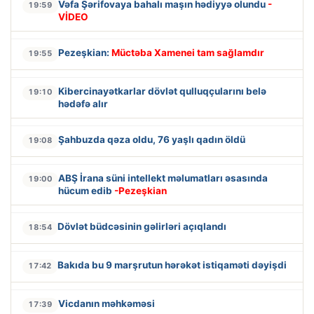
Vəfa Şərifovaya bahalı maşın hədiyyə olundu
-
19:59
VİDEO
Pezeşkian:
Müctəba Xamenei tam sağlamdır
19:55
Kibercinayətkarlar dövlət qulluqçularını belə
19:10
hədəfə alır
Şahbuzda qəza oldu, 76 yaşlı qadın öldü
19:08
ABŞ İrana süni intellekt məlumatları əsasında
19:00
hücum edib
-Pezeşkian
Dövlət büdcəsinin gəlirləri açıqlandı
18:54
Bakıda bu 9 marşrutun hərəkət istiqaməti dəyişdi
17:42
Vicdanın məhkəməsi
17:39