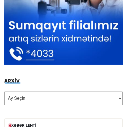
ARXİV
ARXİV
XƏBƏR LENTI