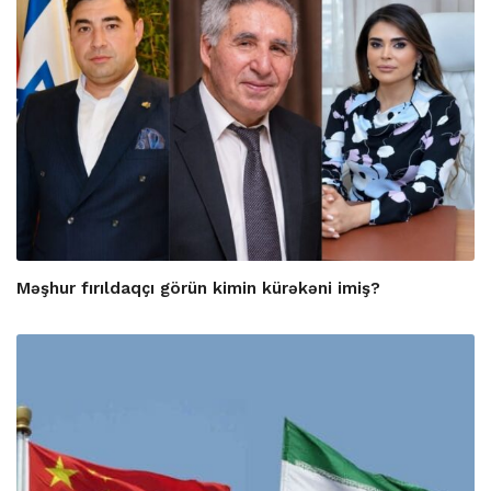
Məşhur fırıldaqçı görün kimin kürəkəni imiş?