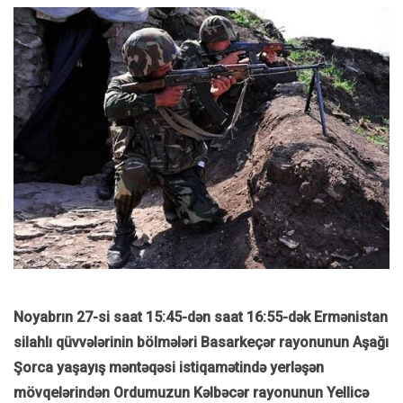
Noyabrın 27-si saat 15:45-dən saat 16:55-dək Ermənistan
silahlı qüvvələrinin bölmələri Basarkeçər rayonunun Aşağı
Şorca yaşayış məntəqəsi istiqamətində yerləşən
mövqelərindən Ordumuzun Kəlbəcər rayonunun Yellicə