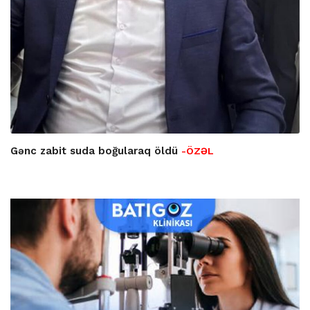
Gənc zabit suda boğularaq öldü
-ÖZƏL