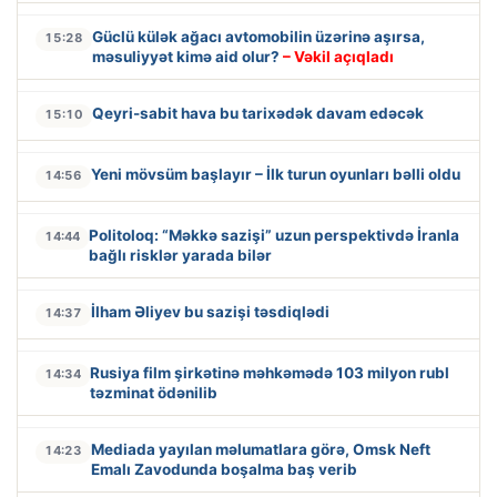
Güclü külək ağacı avtomobilin üzərinə aşırsa,
15:28
məsuliyyət kimə aid olur?
– Vəkil açıqladı
Qeyri-sabit hava bu tarixədək davam edəcək
15:10
Yeni mövsüm başlayır – İlk turun oyunları bəlli oldu
14:56
Politoloq: “Məkkə sazişi” uzun perspektivdə İranla
14:44
bağlı risklər yarada bilər
İlham Əliyev bu sazişi təsdiqlədi
14:37
Rusiya film şirkətinə məhkəmədə 103 milyon rubl
14:34
təzminat ödənilib
Mediada yayılan məlumatlara görə, Omsk Neft
14:23
Emalı Zavodunda boşalma baş verib