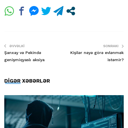
ƏVVƏLKI
SONRAKI
Şanxay və Pekində
Kişilər nəyə görə evlənmək
genişmiqyaslı aksiya
istəmir?
DİGƏR XƏBƏRLƏR