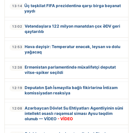
Üç təşkilat FIFA prezidentinə qarşı birgə bəyanat
13:14
yaydı
Vətəndaşlara 122 milyon manatdan çox ƏDV geri
13:02
qaytarılıb
Hava dəyişir: Temperatur enəcək, leysan və dolu
12:53
yağacaq
Ermənistan parlamentində müxalifətçi deputat
12:38
vitse-spiker seçildi
Deputatın Şah İsmayılla bağlı fikirlərinə İntizam
12:19
komissiyadan reaksiya
Azərbaycan Dövlət Su Ehtiyatları Agentliyinin süni
12:08
intellekt əsaslı rəqəmsal siması Aysu təqdim
olunub — VİDEO
- VİDEO