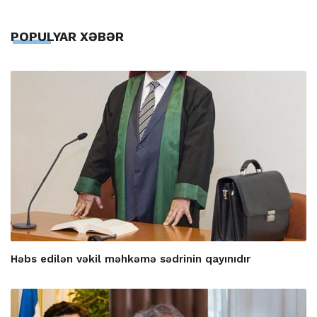
POPULYAR XƏBƏR
Həbs edilən vəkil məhkəmə sədrinin qayınıdır