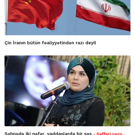
Çin İranın bütün fəaliyyətindən razı deyil
Səhnədə iki nəfər, yaddaşlarda bir səs
- Saffari yazır…